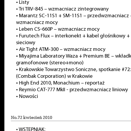
•
Listy
•
Tri TRV-845 – wzmacniacz zintegrowany
•
Marantz SC-11S1 + SM-11S1 – przedwzmacniacz 
wzmacniacz mocy
•
Leben CS-660P – wzmacniacz mocy
•
Furutech Flux – interkonekt + kabel głośnikowy +
sieciowy
•
Air Tight ATM-300 – wzmacniacz mocy
•
Miyajima Laboratory Waza + Premium BE – wkładk
gramofonowe (stereo+mono)
•
Krakowskie Towarzystwo Soniczne, spotkanie #72:
(Combak Corporation) w Krakowie
•
High End 2010, Monachium – reportaż
•
Reymio CAT-777 MkII - przedwzmacniacz liniowy
•
Nowości
No.72 kwiecień 2010
•
WSTĘPNIAK: