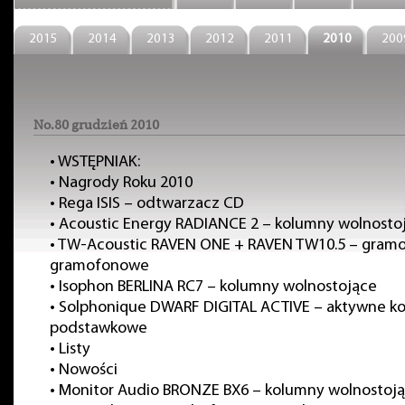
2015
2014
2013
2012
2011
2010
200
No.80 grudzień 2010
•
WSTĘPNIAK:
•
Nagrody Roku 2010
•
Rega ISIS – odtwarzacz CD
•
Acoustic Energy RADIANCE 2 – kolumny wolnosto
•
TW-Acoustic RAVEN ONE + RAVEN TW10.5 – gramo
gramofonowe
•
Isophon BERLINA RC7 – kolumny wolnostojące
•
Solphonique DWARF DIGITAL ACTIVE – aktywne k
podstawkowe
•
Listy
•
Nowości
•
Monitor Audio BRONZE BX6 – kolumny wolnostoj