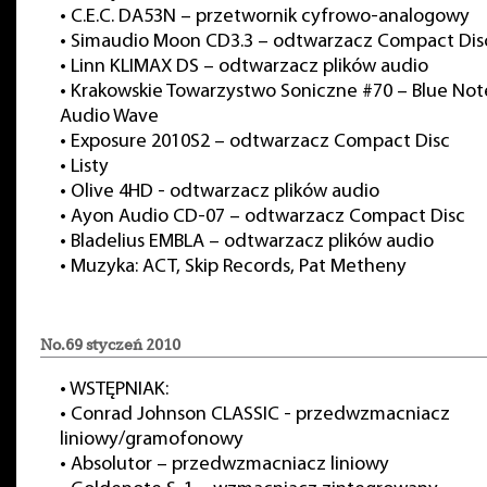
•
C.E.C. DA53N – przetwornik cyfrowo-analogowy
•
Simaudio Moon CD3.3 – odtwarzacz Compact Dis
•
Linn KLIMAX DS – odtwarzacz plików audio
•
Krakowskie Towarzystwo Soniczne #70 – Blue No
Audio Wave
•
Exposure 2010S2 – odtwarzacz Compact Disc
•
Listy
•
Olive 4HD - odtwarzacz plików audio
•
Ayon Audio CD-07 – odtwarzacz Compact Disc
•
Bladelius EMBLA – odtwarzacz plików audio
•
Muzyka: ACT, Skip Records, Pat Metheny
No.69 styczeń 2010
•
WSTĘPNIAK:
•
Conrad Johnson CLASSIC - przedwzmacniacz
liniowy/gramofonowy
•
Absolutor – przedwzmacniacz liniowy