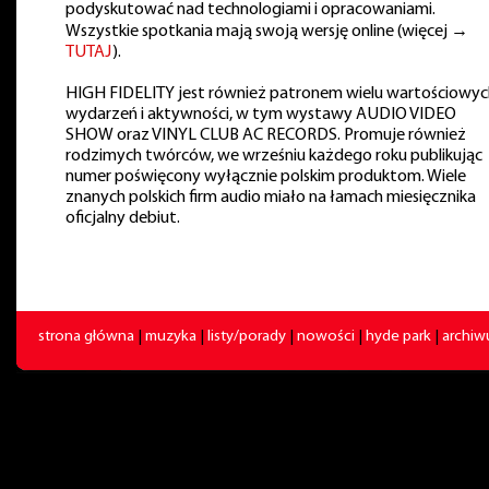
podyskutować nad technologiami i opracowaniami.
Wszystkie spotkania mają swoją wersję online (więcej →
TUTAJ
).
HIGH FIDELITY jest również patronem wielu wartościowyc
wydarzeń i aktywności, w tym wystawy AUDIO VIDEO
SHOW oraz VINYL CLUB AC RECORDS. Promuje również
rodzimych twórców, we wrześniu każdego roku publikując
numer poświęcony wyłącznie polskim produktom. Wiele
znanych polskich firm audio miało na łamach miesięcznika
oficjalny debiut.
strona główna
|
muzyka
|
listy/porady
|
nowości
|
hyde park
|
archi