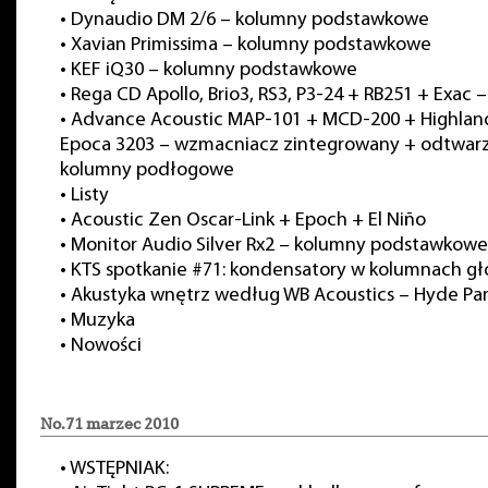
•
Dynaudio DM 2/6 – kolumny podstawkowe
•
Xavian Primissima – kolumny podstawkowe
•
KEF iQ30 – kolumny podstawkowe
•
Rega CD Apollo, Brio3, RS3, P3-24 + RB251 + Exac 
•
Advance Acoustic MAP-101 + MCD-200 + Highlan
Epoca 3203 – wzmacniacz zintegrowany + odtwar
kolumny podłogowe
•
Listy
•
Acoustic Zen Oscar-Link + Epoch + El Niño
•
Monitor Audio Silver Rx2 – kolumny podstawkowe
•
KTS spotkanie #71: kondensatory w kolumnach g
•
Akustyka wnętrz według WB Acoustics – Hyde Pa
•
Muzyka
•
Nowości
No.71 marzec 2010
•
WSTĘPNIAK: