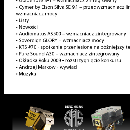
•
Goldenote S-1 – wzmacniacz zintegrowany
•
Cymer by Elson Silva SE 9.1 – przedwzmacniacz li
wzmacniacz mocy
•
Listy
•
Nowości
•
Audiomatus AS500 – wzmacniacz zintegrowany
•
Sovereign GLORY – wzmacniacz mocy
•
KTS #70 - spotkanie przeniesione na późniejszy t
•
Pure Sound A30 – wzmacniacz zintegrowany
•
Okładka Roku 2009 - rozstrzygnięcie konkursu
•
Andrzej Markow - wywiad
•
Muzyka