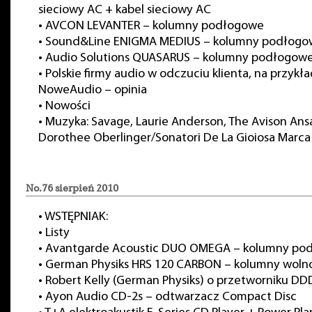
sieciowy AC + kabel sieciowy AC
•
AVCON LEVANTER – kolumny podłogowe
•
Sound&Line ENIGMA MEDIUS – kolumny podłogo
•
Audio Solutions QUASARUS – kolumny podłogow
•
Polskie firmy audio w odczuciu klienta, na przykł
NoweAudio – opinia
•
Nowości
•
Muzyka: Savage, Laurie Anderson, The Avison Ans
Dorothee Oberlinger/Sonatori De La Gioiosa Marca
No.76 sierpień 2010
•
WSTĘPNIAK:
•
Listy
•
Avantgarde Acoustic DUO OMEGA – kolumny po
•
German Physiks HRS 120 CARBON – kolumny woln
•
Robert Kelly (German Physiks) o przetworniku DDD
•
Ayon Audio CD-2s – odtwarzacz Compact Disc