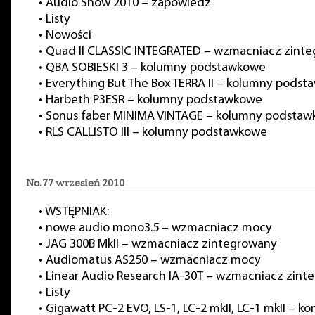
•
Audio Show 2010 – zapowiedź
•
Listy
•
Nowości
•
Quad II CLASSIC INTEGRATED – wzmacniacz zint
•
QBA SOBIESKI 3 – kolumny podstawkowe
•
Everything But The Box TERRA II – kolumny pods
•
Harbeth P3ESR – kolumny podstawkowe
•
Sonus faber MINIMA VINTAGE – kolumny podsta
•
RLS CALLISTO III – kolumny podstawkowe
No.77 wrzesień 2010
•
WSTĘPNIAK:
•
nowe audio mono3.5 – wzmacniacz mocy
•
JAG 300B MkII – wzmacniacz zintegrowany
•
Audiomatus AS250 – wzmacniacz mocy
•
Linear Audio Research IA-30T – wzmacniacz zint
•
Listy
•
Gigawatt PC-2 EVO, LS-1, LC-2 mkII, LC-1 mkII – k