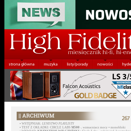
strona główna
muzyka
listy/porady
nowości
hyde
267
•
WSTĘPNIAK:
LENISTWO PLAYLISTY
•
TEST Z OKŁADKI: CIRCLE LABS
M500
⸜ wzmacniacz mocy • monobloki