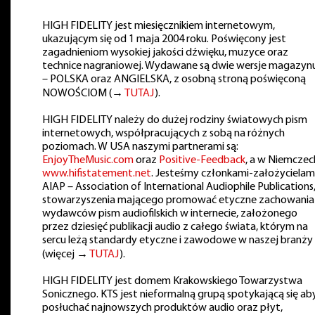
HIGH FIDELITY jest miesięcznikiem internetowym,
ukazującym się od 1 maja 2004 roku. Poświęcony jest
zagadnieniom wysokiej jakości dźwięku, muzyce oraz
technice nagraniowej. Wydawane są dwie wersje magazyn
– POLSKA oraz ANGIELSKA, z osobną stroną poświęconą
NOWOŚCIOM (→
TUTAJ
).
HIGH FIDELITY należy do dużej rodziny światowych pism
internetowych, współpracujących z sobą na różnych
poziomach. W USA naszymi partnerami są:
EnjoyTheMusic.com
oraz
Positive-Feedback
, a w Niemczec
www.hifistatement.net
. Jesteśmy członkami-założycielam
AIAP – Association of International Audiophile Publications
stowarzyszenia mającego promować etyczne zachowania
wydawców pism audiofilskich w internecie, założonego
przez dziesięć publikacji audio z całego świata, którym na
sercu leżą standardy etyczne i zawodowe w naszej branży
(więcej →
TUTAJ
).
HIGH FIDELITY jest domem Krakowskiego Towarzystwa
Sonicznego. KTS jest nieformalną grupą spotykającą się ab
posłuchać najnowszych produktów audio oraz płyt,