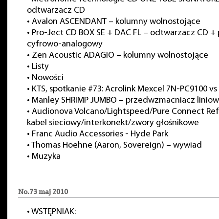
odtwarzacz CD
•
Avalon ASCENDANT – kolumny wolnostojące
•
Pro-Ject CD BOX SE + DAC FL – odtwarzacz CD + 
cyfrowo-analogowy
•
Zen Acoustic ADAGIO – kolumny wolnostojące
•
Listy
•
Nowości
•
KTS, spotkanie #73: Acrolink Mexcel 7N-PC9100 v
•
Manley SHRIMP JUMBO – przedwzmacniacz linio
•
Audionova Volcano/Lightspeed/Pure Connect Ref
kabel sieciowy/interkonekt/zwory głośnikowe
•
Franc Audio Accessories - Hyde Park
•
Thomas Hoehne (Aaron, Sovereign) – wywiad
•
Muzyka
No.73 maj 2010
•
WSTĘPNIAK: