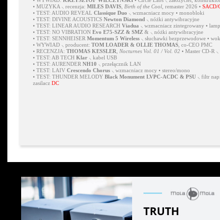
•
WYWIAD:
KRZYSZTOF WILCZYŃSKI
• Circle Labs ⸜ założyciel, konstrukto
•
MUZYKA ⸜ recenzja:
MILES DAVIS
,
Birth of the Cool
, remaster 2026 •
SACD/
•
TEST: AUDIO REVEAL
Classique Duo
⸜ wzmacniacz mocy • monobloki
•
TEST: DIVINE ACOUSTICS
Newton Diamond
⸜ nóżki antywibracyjne
•
TEST: LINEAR AUDIO RESEARCH
Viadua
⸜ wzmacniacz zintegrowany • lam
•
TEST: NO VIBRATION
Evo E75-SZZ & SMZ
& ⸜ nóżki antywibracyjne
•
TEST: SENNHEISER
Momentum 5 Wireless
⸜ słuchawki bezprzewodowe • wok
•
WYWIAD ⸜ producent:
TOM LOADER & OLLIE THOMAS
, co-CEO PMC
•
RECENZJA:
THOMAS KESSLER
,
Nocturnes Vol. 01 / Vol. 02
• Master CD-R ⸜
•
TEST: AB TECH
Klar
⸜ kabel USB
•
TEST: AURENDER
NH10
⸜ przełącznik LAN
•
TEST: LAIV
Crescendo Chorus
⸜ wzmacniacz mocy • stereo/mono
•
TEST: THUNDER MELODY
Black Monument LVPC-ACDC & PSU
⸜ filtr na
zasilacz
DC