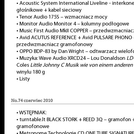
•
Acoustic System International Liveline - interkon
głośnikowe + kabel sieciowy
•
Tenor Audio 175S – wzmacniacz mocy
•
Monitor Audio Monitor 4 – kolumny podłogowe
•
Music First Audio MkII COPPER – przedwzmacniacz
•
Avid ACUTUS REFERENCE + Avid PULSARE PHONO 
przedwzmacniacz gramofonowy
•
OPPO BDP-83 by Dan Wright – odtwarzacz wielo
•
Muzyka: Wave Audio XRCD24 – Lou Donaldson
LD
Coles
Little Johnny C
Musik wie von einem anderen 
winylu 180 g
•
Listy
No.74 czerwiec 2010
•
WSTĘPNIAK:
•
turntable.lt BLACK STORK + REED 3Q – gramofon 
gramofonowe
•
Metronome Technologie CD ONE TUBE SIGNATURE