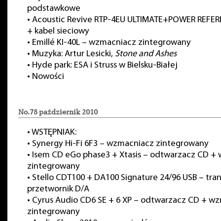
podstawkowe
•
Acoustic Revive RTP-4EU ULTIMATE+POWER REFERE
+ kabel sieciowy
•
Emillé KI-40L – wzmacniacz zintegrowany
•
Muzyka: Artur Lesicki,
Stone and Ashes
•
Hyde park: ESA i Struss w Bielsku-Białej
•
Nowości
No.78 październik 2010
•
WSTĘPNIAK:
•
Synergy Hi-Fi 6F3 – wzmacniacz zintegrowany
•
Isem CD eGo phase3 + Xtasis – odtwarzacz CD +
zintegrowany
•
Stello CDT100 + DA100 Signature 24/96 USB – tran
przetwornik D/A
•
Cyrus Audio CD6 SE + 6 XP – odtwarzacz CD + w
zintegrowany