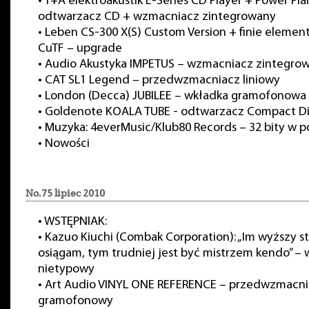
•
T+A elektroakustik E-Series CD Player + Power Plan
odtwarzacz CD + wzmacniacz zintegrowany
•
Leben CS-300 X(S) Custom Version + finie elemen
CuTF – upgrade
•
Audio Akustyka IMPETUS – wzmacniacz zintegro
•
CAT SL1 Legend – przedwzmacniacz liniowy
•
London (Decca) JUBILEE – wkładka gramofonowa
•
Goldenote KOALA TUBE - odtwarzacz Compact Di
•
Muzyka: 4everMusic/Klub80 Records – 32 bity w p
•
Nowości
No.75 lipiec 2010
•
WSTĘPNIAK:
•
Kazuo Kiuchi (Combak Corporation): „Im wyższy s
osiągam, tym trudniej jest być mistrzem kendo” –
nietypowy
•
Art Audio VINYL ONE REFERENCE – przedwzmacni
gramofonowy