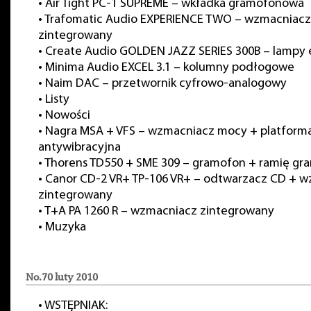
•
Air Tight PC-1 SUPREME – wkładka gramofonowa
•
Trafomatic Audio EXPERIENCE TWO – wzmacniacz
zintegrowany
•
Create Audio GOLDEN JAZZ SERIES 300B – lampy
•
Minima Audio EXCEL 3.1 – kolumny podłogowe
•
Naim DAC – przetwornik cyfrowo-analogowy
•
Listy
•
Nowości
•
Nagra MSA + VFS – wzmacniacz mocy + platform
antywibracyjna
•
Thorens TD550 + SME 309 – gramofon + ramię g
•
Canor CD-2 VR+ TP-106 VR+ – odtwarzacz CD + 
zintegrowany
•
T+A PA 1260 R – wzmacniacz zintegrowany
•
Muzyka
No.70 luty 2010
•
WSTĘPNIAK: