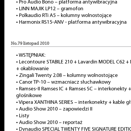
•
Pro Audio Bono – platforma antywibracyjna
•
LINN MAJIK LP12 – gramofon
•
Polkaudio RTi A5 – kolumny wolnostojące
•
Harmonix RS15-ANV - platforma antywibracyjna
No.79 listopad 2010
•
WSTĘPNIAK:
•
Lecontoure STABILE 210 + Lavardin MODEL C62 
+ okablowanie
•
Zingali Twenty 2.08 – kolumny wolnostojące
•
Canor TP-10 – wzmacniacz słuchawkowy
•
Ramses-II Ramses IC + Ramses SC – interkonekty +
głośnikowe
•
Vipera XANTHINA SERIES – interkonekty + kable g
•
Audio Show 2010 – zapowiedzi II
•
Listy
•
Audio Show 2010 – reportaż
•
Dynaudio SPECIAL TWENTY FIVE SIGNATURE EDITI