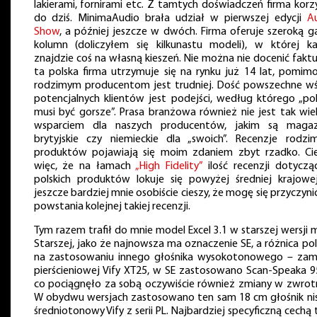
lakierami, fornirami etc. Z tamtych doświadczeń firma korz
do dziś. MinimaAudio brała udział w pierwszej edycji
A
Show
, a później jeszcze w dwóch. Firma oferuje szeroką 
kolumn (doliczyłem się kilkunastu modeli), w której k
znajdzie coś na własną kieszeń. Nie można nie docenić faktu
ta polska firma utrzymuje się na rynku już 14 lat, pomim
rodzimym producentom jest trudniej. Dość powszechne w
potencjalnych klientów jest podejści, według którego „pol
musi być gorsze”. Prasa branżowa również nie jest tak wie
wsparciem dla naszych producentów, jakim są magaz
brytyjskie czy niemieckie dla „swoich”. Recenzje rodzi
produktów pojawiają się moim zdaniem zbyt rzadko. Ci
więc, że na łamach
„High Fidelity”
ilość recenzji dotyczą
polskich produktów lokuje się powyżej średniej krajowe
jeszcze bardziej mnie osobiście cieszy, że mogę się przyczyni
powstania kolejnej takiej recenzji.
Tym razem trafił do mnie model Excel 3.1 w starszej wersji mk
Starszej, jako że najnowsza ma oznaczenie SE, a różnica po
na zastosowaniu innego głośnika wysokotonowego – zam
pierścieniowej Vify XT25, w SE zastosowano Scan-Speaka 9
co pociągnęło za sobą oczywiście również zmiany w zwrotn
W obydwu wersjach zastosowano ten sam 18 cm głośnik ni
średniotonowy Vify z serii PL. Najbardziej specyficzną cechą 