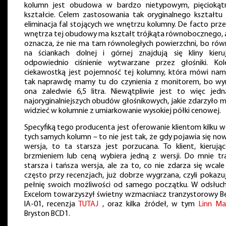
kolumn jest obudowa w bardzo nietypowym, pięcioką
kształcie. Celem zastosowania tak oryginalnego kształtu 
eliminacja fal stojących we wnętrzu kolumny. De facto prze
wnętrza tej obudowy ma kształt trójkąta równobocznego, 
oznacza, że nie ma tam równoległych powierzchni, bo rów
na ściankach dolnej i górnej znajdują się kliny kieru
odpowiednio ciśnienie wytwarzane przez głośniki. Kol
ciekawostką jest pojemność tej kolumny, która mówi nam
tak naprawdę mamy tu do czynienia z monitorem, bo wy
ona zaledwie 6,5 litra. Niewątpliwie jest to więc jed
najoryginalniejszych obudów głośnikowych, jakie zdarzyło mi
widzieć w kolumnie z umiarkowanie wysokiej półki cenowej.
Specyfiką tego producenta jest oferowanie klientom kilku we
tych samych kolumn – to nie jest tak, że gdy pojawia się no
wersja, to ta starsza jest porzucana. To klient, kierując
brzmieniem lub ceną wybiera jedną z wersji. Do mnie tra
starsza i tańsza wersja, ale za to, co nie zdarza się wcale
często przy recenzjach, już dobrze wygrzana, czyli pokazu
pełnię swoich możliwości od samego początku. W odsłuc
Excelom towarzyszył świetny wzmacniacz tranzystorowy Be
IA-01, recenzja
TUTAJ
, oraz kilka źródeł, w tym
Linn Ma
Bryston BCD1.