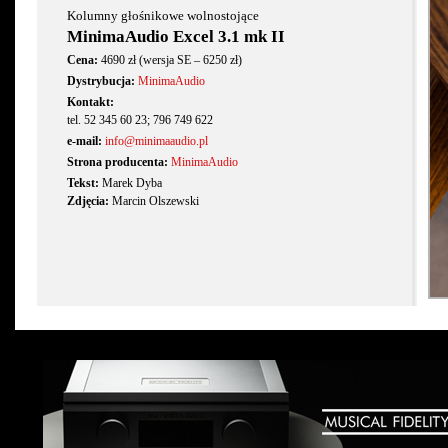
Kolumny głośnikowe wolnostojące
MinimaAudio Excel 3.1 mk II
Cena:
4690 zł (wersja SE – 6250 zł)
Dystrybucja:
MinimaAudio
Kontakt:
tel. 52 345 60 23; 796 749 622
e-mail:
info@minimaaudio.pl
Strona producenta:
MinimaAudio
Tekst:
Marek Dyba
Zdjęcia:
Marcin Olszewski