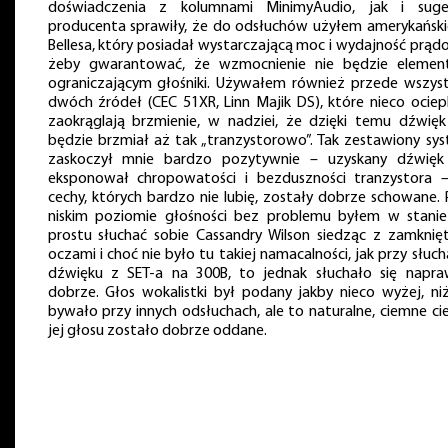
doświadczenia z kolumnami MinimyAudio, jak i suge
producenta sprawiły, że do odsłuchów użyłem amerykańsk
Bellesa, który posiadał wystarczającą moc i wydajność prąd
żeby gwarantować, że wzmocnienie nie będzie eleme
ograniczającym głośniki. Używałem również przede wszys
dwóch źródeł (CEC 51XR, Linn Majik DS), które nieco ociepl
zaokrąglają brzmienie, w nadziei, że dzięki temu dźwięk
będzie brzmiał aż tak „tranzystorowo”. Tak zestawiony sy
zaskoczył mnie bardzo pozytywnie – uzyskany dźwięk
eksponował chropowatości i bezduszności tranzystora 
cechy, których bardzo nie lubię, zostały dobrze schowane. 
niskim poziomie głośności bez problemu byłem w stani
prostu słuchać sobie Cassandry Wilson siedząc z zamknię
oczami i choć nie było tu takiej namacalności, jak przy słuch
dźwięku z SET-a na 300B, to jednak słuchało się napr
dobrze. Głos wokalistki był podany jakby nieco wyżej, ni
bywało przy innych odsłuchach, ale to naturalne, ciemne ci
jej głosu zostało dobrze oddane.