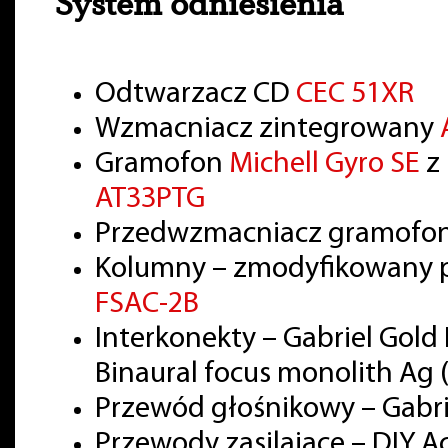
System odniesienia
Odtwarzacz CD
CEC 51XR
Wzmacniacz zintegrowany
Gramofon
Michell Gyro SE
z
AT33PTG
Przedwzmacniacz gramof
Kolumny – zmodyfikowany pr
FSAC-2B
Interkonekty – Gabriel Gol
Binaural focus monolith A
Przewód głośnikowy – Gabri
Przewody zasilające – DIY A