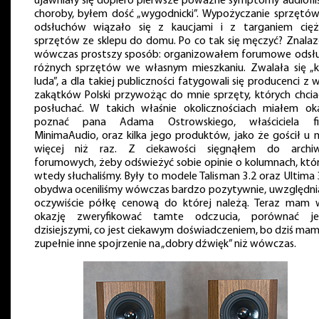
ujawniały się dopiero pierwsze poważne symptomy audiofils
choroby, byłem dość „wygodnicki”. Wypożyczanie sprzętó
odsłuchów wiązało się z kaucjami i z targaniem cięż
sprzętów ze sklepu do domu. Po co tak się męczyć? Znala
wówczas prostszy sposób: organizowałem forumowe odsł
różnych sprzętów we własnym mieszkaniu. Zwalała się „
luda”, a dla takiej publiczności fatygowali się producenci z w
zakątków Polski przywożąc do mnie sprzęty, których chci
posłuchać. W takich właśnie okolicznościach miałem ok
poznać pana Adama Ostrowskiego, właściciela fi
MinimaAudio, oraz kilka jego produktów, jako że gościł u 
więcej niż raz. Z ciekawości sięgnąłem do archi
forumowych, żeby odświeżyć sobie opinie o kolumnach, któ
wtedy słuchaliśmy. Były to modele Talisman 3.2 oraz Ultima 3
obydwa oceniliśmy wówczas bardzo pozytywnie, uwzględni
oczywiście półkę cenową do której należą. Teraz mam 
okazję zweryfikować tamte odczucia, porównać j
dzisiejszymi, co jest ciekawym doświadczeniem, bo dziś mam
zupełnie inne spojrzenie na „dobry dźwięk” niż wówczas.