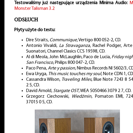
Testowaliśmy już następujące urządzenia Minima Audio:
M
Monster
Talisman 3.2
ODSŁUCH
Płyty użyte do testu:
Dire Straits,
Communique
, Vertigo 800 052-2, CD.
Antonio Vivaldi,
La Stravaganza
, Rachel Podger, Arte
Suonatori, Channel Clasics CCS 19598, CD.
Al di Meola, John McLaughlin, Paco de Lucia,
Friday nigh
San Francisco
, Philips 800 047-2, CD.
Paco Pena,
Arte y passion
, Nimbus Records NI 5602/3, CD
Ewa Uryga,
This music touches my soul
, Note CDN 1, CD
Cassandra Wilson,
Traveling Miles
, Blue Note 7243 8 5
2 5, CD.
David Arnold,
Stargate OST
, WEA 5050466 3079 2 7, CD.
Grzegorz Ciechowski,
Wiedźmin
, Pomaton EMI, 72
37015 0 5, CD.