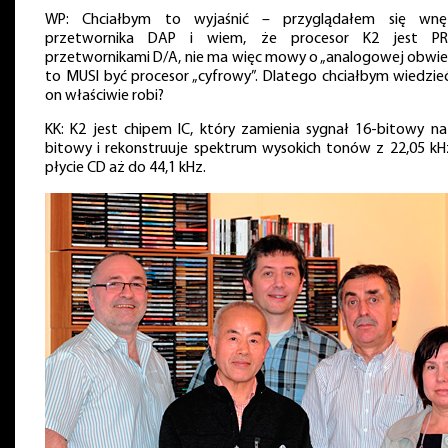
WP: Chciałbym to wyjaśnić – przyglądałem się wnę
przetwornika DAP i wiem, że procesor K2 jest P
przetwornikami D/A, nie ma więc mowy o „analogowej obwied
to MUSI być procesor „cyfrowy”. Dlatego chciałbym wiedzieć
on właściwie robi?
KK: K2 jest chipem IC, który zamienia sygnał 16-bitowy na
bitowy i rekonstruuje spektrum wysokich tonów z 22,05 kH
płycie CD aż do 44,1 kHz.