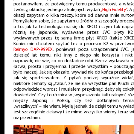
postanowiłem, że poświęcimy temu producentowi, a właśc
twórcy, okładkę jednego z kolejnych wydań
„High Fidelity”
. A
okazji zapytam o kilka rzeczy, które od dawna mnie nurtow
Pomyślałem sobie, że zapytam u źródła o szczegóły procesu
o to, jak ta technologia ma się do XRCD i czym tak napr
różnią się japońskie, wydawane przez JVC płyty K
wydawanych przez tę samą firmę płyt XRCD (także XRCD
Koniecznie chciałem spytać też o procesor K2 w przetwor
Reimyo DAP-999EX
, ponieważ poza urządzeniami JVC, ja
dziesięć lat temu, nikt inny z niego nie korzysta i nikt
naprawdę nie wie, co on dokładnie robi. Rzecz wydawała mi
łatwa, prosta i przyjemna. I przede wszystkim – pouczając
było inaczej. Jak się okazało, wywiad nie do końca przebiegł
jak się spodziewałem. Z pytań poniżej wyraźnie widać
niektóre tematy są „tabu”, że nie na wszystkie pan Kiuchi c
odpowiedzieć wprost i musiałem przycisnąć, żeby się cokol
dowiedzieć. Czy to różnica w „wyposażeniu kulturalnym”, róż
między Japonią i Polską, czy też dotknąłem tem
„wrażliwych” – nie wiem. Myślę jednak, że dzięki temu wywia
jest szczególnie ciekawy i że mimo wszystko wiemy teraz wi
niż przed nim.