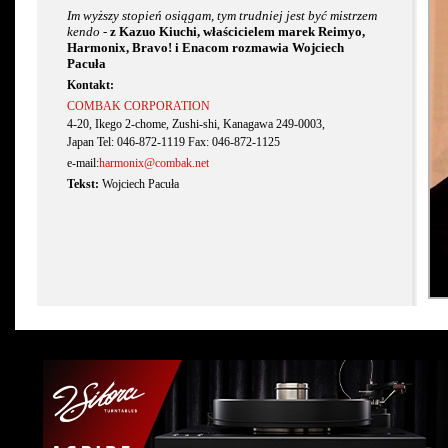
Im wyższy stopień osiągam, tym trudniej jest być mistrzem
kendo -
z Kazuo Kiuchi, właścicielem marek Reimyo,
Harmonix, Bravo! i Enacom rozmawia Wojciech
Pacuła
Kontakt:
COMBAK CORPORATION
4-20, Ikego 2-chome, Zushi-shi, Kanagawa 249-0003,
Japan Tel: 046-872-1119 Fax: 046-872-1125
e-mail:
harmonix@combak.net
Tekst:
Wojciech Pacuła