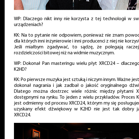
WP: Dlaczego nikt inny nie korzysta z tej technologii w sw
urządzeniach?
KK: Na to pytanie nie odpowiem, ponieważ nie znam powo
dla których inni inżynierowie i inni producenci z niej nie korzys
Jeśli miałbym zgadywać, to sądzę, że polegają racze
rozdzielczości bitowej niż na widmie muzycznym.
WP: Dokonał Pan masteringu wielu płyt XRCD24 – dlaczego
K2HD?
KK: Po pierwsze muzyka jest sztuką i niczym innym. Ważne jes
dokonał nagrania i jak zadbał o jakość oryginalnego dźwi
Dlatego można dostrzec wiele różnic między płytami 
dostępnymi na rynku. To jeden z wielu przykładów. Proces 
jest odmienny od procesu XRCD24, którym my się posługujem
uzyskany efekt dźwiękowy w K2HD nie jest tak dobry j
XRCD24.