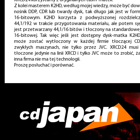
XRCD24 korzystamy z oryginalnych taśm-matek.
Z kolei masterem K2HD, według mojej wiedzy, może być dow
nośnik DDP, CDR lub twardy dysk, tak długo jak jest w form
16-bitowym. K2HD korzysta z podwyższonej rozdzielcz
44,1/192 w trakcie przygotowania materiału, ale potem sy
jest przetwarzany 44,1/16 bitów i tłoczony na standardowej 
16-bitowej. Tak więc jeśli jest dostępny dysk-matka K2HD
może zostać wytłoczony w każdej firmie tłoczącej C
zwykłych maszynach, nie tylko przez JVC. XRCD24 musi
tłoczone jedynie na linii XRCD i tylko JVC może to zrobić, 
inna firma nie ma tej technologii.
Proszę posłuchać i porównać.