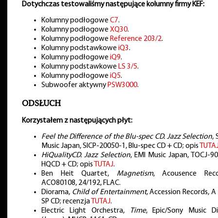
Dotychczas testowaliśmy następujące kolumny firmy KEF:
Kolumny podłogowe
C7
.
Kolumny podłogowe
XQ30
.
Kolumny podłogowe
Reference 203/2
.
Kolumny podstawkowe
iQ3
.
Kolumny podłogowe
iQ9
.
Kolumny podstawkowe
LS 3/5
.
Kolumny podłogowe
iQ5
.
Subwoofer aktywny
PSW3000
.
ODSŁUCH
Korzystałem z następujących płyt:
Feel the Difference of the Blu-spec CD. Jazz Selection
,
Music Japan, SICP-20050-1, Blu-spec CD + CD; opis
TUTA
HiQualityCD. Jazz Selection
, EMI Music Japan, TOCJ-90
HQCD + CD; opis
TUTAJ
.
Ben Heit Quartet,
Magnetism
, Acousence Reco
ACO80108, 24/192, FLAC.
Diorama,
Child of Entertainment
, Accession Records, A
SP CD; recenzja
TUTAJ
.
Electric Light Orchestra,
Time
, Epic/Sony Music Di