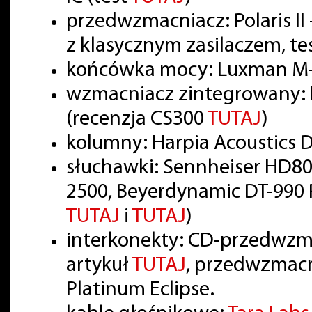
przedwzmacniacz: Polaris II 
z klasycznym zasilaczem, te
końcówka mocy: Luxman M-
wzmacniacz zintegrowany: 
(recenzja CS300
TUTAJ
)
kolumny: Harpia Acoustics
słuchawki: Sennheiser HD80
2500, Beyerdynamic DT-990 P
TUTAJ
i
TUTAJ
)
interkonekty: CD-przedwzm
artykuł
TUTAJ
, przedwzmac
Platinum Eclipse.