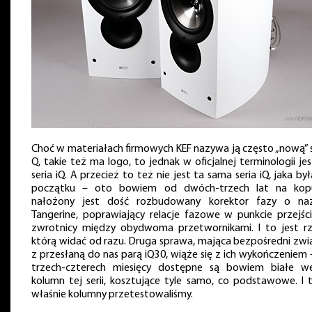
Choć w materiałach firmowych KEF nazywa ją często „nową” s
Q, takie też ma logo, to jednak w oficjalnej terminologii je
seria iQ. A przecież to też nie jest ta sama seria iQ, jaka by
początku – oto bowiem od dwóch-trzech lat na kop
nałożony jest dość rozbudowany korektor fazy o na
Tangerine, poprawiający relacje fazowe w punkcie przejśc
zwrotnicy między obydwoma przetwornikami. I to jest rz
którą widać od razu. Druga sprawa, mająca bezpośredni zwi
z przesłaną do nas parą iQ30, wiąże się z ich wykończeniem 
trzech-czterech miesięcy dostępne są bowiem białe we
kolumn tej serii, kosztujące tyle samo, co podstawowe. I t
właśnie kolumny przetestowaliśmy.