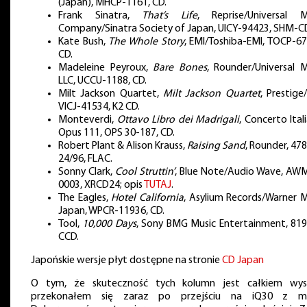
(Japan), MHCP-1161, CD.
Frank Sinatra,
That’s Life
, Reprise/Universal M
Company/Sinatra Society of Japan, UICY-94423, SHM-C
Kate Bush,
The Whole Story
, EMI/Toshiba-EMI, TOCP-67
CD.
Madeleine Peyroux,
Bare Bones
, Rounder/Universal M
LLC, UCCU-1188, CD.
Milt Jackson Quartet,
Milt Jackson Quartet
, Prestige
VICJ-41534, K2 CD.
Monteverdi,
Ottavo Libro dei Madrigali
, Concerto Ital
Opus 111, OPS 30-187, CD.
Robert Plant & Alison Krauss,
Raising Sand
, Rounder, 47
24/96, FLAC.
Sonny Clark,
Cool Struttin’
, Blue Note/Audio Wave, AW
0003, XRCD24; opis
TUTAJ
.
The Eagles,
Hotel California
, Asylium Records/Warner M
Japan, WPCR-11936, CD.
Tool,
10,000 Days
, Sony BMG Music Entertainment, 819
CCD.
Japońskie wersje płyt dostępne na stronie
CD Japan
O tym, że skuteczność tych kolumn jest całkiem wys
przekonałem się zaraz po przejściu na iQ30 z m