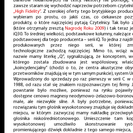
banerów reklamowych) na testy. Niestety nie pomogę, 
zawsze staram się wychodzić naprzeciw potrzebom czyteln
„High Fidelity”
. Z szerokiej oferty tego brytyjskiego produc
wybieram po prostu, co jakiś czas, co ciekawsze pozy
produkty, o które najczęściej pytają Czytelnicy. Tak było 
(które otrzymały zresztą
Nagrodę Roku 2009
) i tak teraz j
iQ30. To średniej wielkości, podstawkowe kolumny, należące 
podstawowej dla tego producenta – serii iQ. To jedna z najd
produkowanych przez niego serii, w której zm
technologiczne zachodzą najczęściej. Mimo to, wciąż w
nazwie mamy literkę „Q”, sygnalizującą, że konceptem, w
którego została zbudowana jest współosiowy, właśc
„koincydencjalny” (chodzi o to, że centra akustyczne ob
przetworników znajdują się w tym samym punkcie), system Un
Wprowadzony do sprzedaży po raz pierwszy w serii C w 
1988, od razu stał się znakiem rozpoznawczym tej firmy. 
powstanie było możliwe, ponieważ na rynku pojawiły
dostępne cenowo magnesy neodymowo-żelazowo-borono
małe, ale niezwykle silne. A były potrzebne, poniew
rozwiązaniu tym głośnik wysokotonowy znajduje się dokładn
miejscu, w którym zazwyczaj mamy nakładkę przeciwpy
głośnika niskośredniotonowego. Umieszczenie tam kop
wysokotonowej umożliwiło skonstruowanie syst
promieniującego dźwięk dokładnie z tego samego miejsca, 