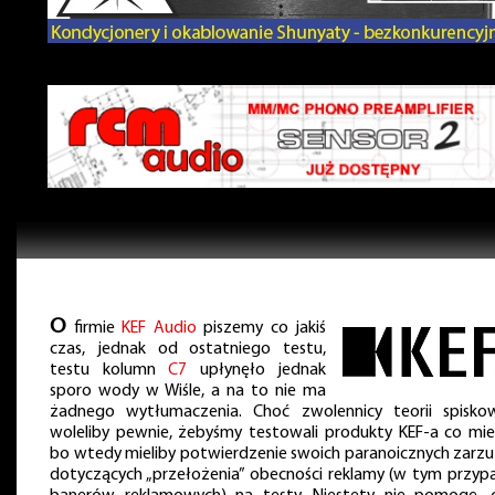
O
firmie
KEF Audio
piszemy co jakiś
czas, jednak od ostatniego testu,
testu kolumn
C7
upłynęło jednak
sporo wody w Wiśle, a na to nie ma
żadnego wytłumaczenia. Choć zwolennicy teorii spisko
woleliby pewnie, żebyśmy testowali produkty KEF-a co mies
bo wtedy mieliby potwierdzenie swoich paranoicznych zarz
dotyczących „przełożenia” obecności reklamy (w tym przyp