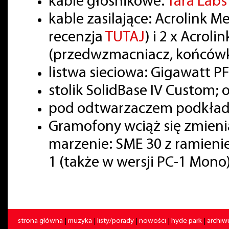
kable głośnikowe:
Tara Lab
kable zasilające: Acrolink 
recenzja
TUTAJ
) i 2 x Acrol
(przedwzmacniacz, końcówk
listwa sieciowa: Gigawatt PF
stolik SolidBase IV Custom; 
pod odtwarzaczem podkładki
Gramofony wciąż się zmienia
marzenie: SME 30 z ramienie
1 (także w wersji PC-1 Mono)
strona główna
|
muzyka
|
listy/porady
|
nowości
|
hyde park
|
archi