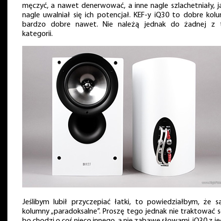
męczyć, a nawet denerwować, a inne nagle szlachetniały, j
nagle uwalniał się ich potencjał. KEF-y iQ30 to dobre kolu
bardzo dobre nawet. Nie należą jednak do żadnej z 
kategorii.
Jeślibym lubił przyczepiać łatki, to powiedziałbym, że s
kolumny „paradoksalne”. Proszę tego jednak nie traktować se
bo chodzi o coś nieco innego, a nie zabawę słowami. iQ30 z j