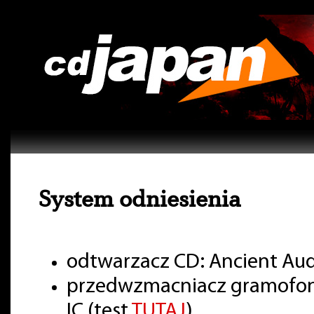
System odniesienia
odtwarzacz CD: Ancient Aud
przedwzmacniacz gramofon
IC (test
TUTAJ
)