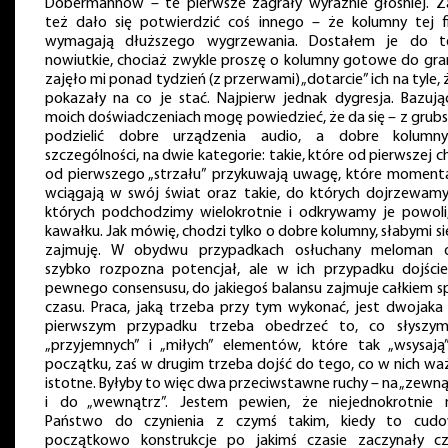
Dobermannów – te pierwsze zagrały wyraźnie głośniej. Z
też dało się potwierdzić coś innego – że kolumny tej f
wymagają dłuższego wygrzewania. Dostałem je do t
nowiutkie, chociaż zwykle proszę o kolumny gotowe do grani
zajęło mi ponad tydzień (z przerwami) „dotarcie” ich na tyle,
pokazały na co je stać. Najpierw jednak dygresja. Bazują
moich doświadczeniach mogę powiedzieć, że da się – z grubs
podzielić dobre urządzenia audio, a dobre kolum
szczególności, na dwie kategorie: takie, które od pierwszej ch
od pierwszego „strzału” przykuwają uwagę, które momenta
wciągają w swój świat oraz takie, do których dojrzewamy
których podchodzimy wielokrotnie i odkrywamy je powoli
kawałku. Jak mówię, chodzi tylko o dobre kolumny, słabymi si
zajmuję. W obydwu przypadkach osłuchany meloman 
szybko rozpozna potencjał, ale w ich przypadku dojści
pewnego consensusu, do jakiegoś balansu zajmuje całkiem s
czasu. Praca, jaką trzeba przy tym wykonać, jest dwojaka
pierwszym przypadku trzeba obedrzeć to, co słyszy
„przyjemnych” i „miłych” elementów, które tak „wsysają
początku, zaś w drugim trzeba dojść do tego, co w nich waż
istotne. Byłyby to więc dwa przeciwstawne ruchy – na „zewną
i do „wewnątrz”. Jestem pewien, że niejednokrotnie m
Państwo do czynienia z czymś takim, kiedy to cud
początkowo konstrukcje po jakimś czasie zaczynały c