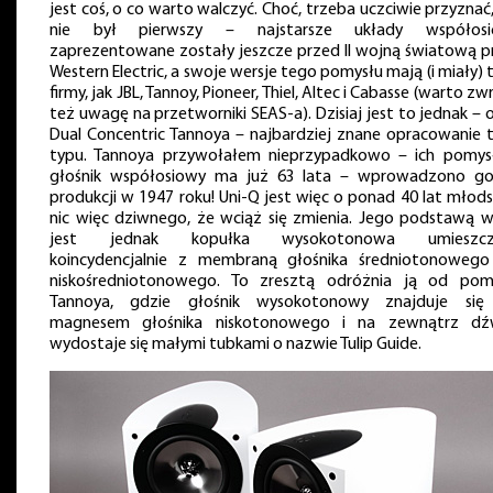
jest coś, o co warto walczyć. Choć, trzeba uczciwie przyznać
nie był pierwszy – najstarsze układy współos
zaprezentowane zostały jeszcze przed II wojną światową p
Western Electric, a swoje wersje tego pomysłu mają (i miały) 
firmy, jak JBL, Tannoy, Pioneer, Thiel, Altec i Cabasse (warto zw
też uwagę na przetworniki SEAS-a). Dzisiaj jest to jednak –
Dual Concentric Tannoya – najbardziej znane opracowanie 
typu. Tannoya przywołałem nieprzypadkowo – ich pomys
głośnik współosiowy ma już 63 lata – wprowadzono g
produkcji w 1947 roku! Uni-Q jest więc o ponad 40 lat młods
nic więc dziwnego, że wciąż się zmienia. Jego podstawą w
jest jednak kopułka wysokotonowa umieszcz
koincydencjalnie z membraną głośnika średniotonowego
niskośredniotonowego. To zresztą odróżnia ją od pom
Tannoya, gdzie głośnik wysokotonowy znajduje si
magnesem głośnika niskotonowego i na zewnątrz dź
wydostaje się małymi tubkami o nazwie Tulip Guide.