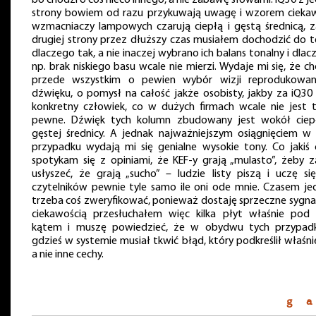
strony bowiem od razu przykuwają uwagę i wzorem cieka
wzmacniaczy lampowych czarują ciepłą i gęstą średnicą, z
drugiej strony przez dłuższy czas musiałem dochodzić do t
dlaczego tak, a nie inaczej wybrano ich balans tonalny i dla
np. brak niskiego basu wcale nie mierzi. Wydaje mi się, że c
przede wszystkim o pewien wybór wizji reprodukowa
dźwięku, o pomysł na całość jakże osobisty, jakby za iQ30 
konkretny człowiek, co w dużych firmach wcale nie jest t
pewne. Dźwięk tych kolumn zbudowany jest wokół ciepł
gęstej średnicy. A jednak najważniejszym osiągnięciem w
przypadku wydają mi się genialne wysokie tony. Co jakiś 
spotykam się z opiniami, że KEF-y grają „mulasto”, żeby z
usłyszeć, że grają „sucho” – ludzie listy piszą i uczę si
czytelników pewnie tyle samo ile oni ode mnie. Czasem je
trzeba coś zweryfikować, ponieważ dostaję sprzeczne sygnał
ciekawością przesłuchałem więc kilka płyt właśnie pod
kątem i muszę powiedzieć, że w obydwu tych przypad
gdzieś w systemie musiał tkwić błąd, który podkreślił właśni
a nie inne cechy.
g a