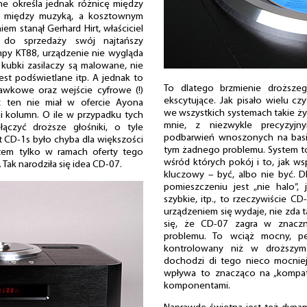
ne określa jednak różnicę między
”, między muzyką, a kosztownym
em stanął Gerhard Hirt, właściciel
 do sprzedaży swój najtańszy
mpy KT88, urządzenie nie wygląda
 kubki zasilaczy są malowane, nie
est podświetlane itp. A jednak to
To dlatego brzmienie droższeg
awkowe oraz wejście cyfrowe (!)
ekscytujące. Jak pisało wielu cz
 ten nie miał w ofercie Ayona
we wszystkich systemach takie ż
ni kolumn. O ile w przypadku tych
mnie, z niezwykle precyzyj
łączyć droższe głośniki, o tyle
podbarwień wnoszonych na basie
st CD-1s było chyba dla większości
tym żadnego problemu. System to
tem tylko w ramach oferty tego
wśród których pokój i to, jak w
 Tak narodziła się idea CD-07.
kluczowy – być, albo nie być. D
pomieszczeniu jest „nie halo”, 
szybkie, itp., to rzeczywiście CD
urządzeniem się wydaje, nie zda t
się, że CD-07 zagra w znaczn
problemu. To wciąż mocny, pe
kontrolowany niż w droższym 
dochodzi di tego nieco mocniejs
wpływa to znacząco na „kompaty
komponentami.