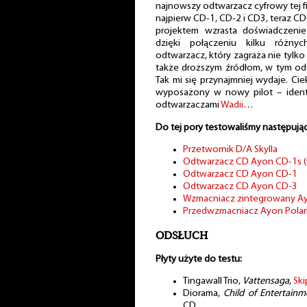
najnowszy odtwarzacz cyfrowy tej fi
najpierw CD-1, CD-2 i CD3, teraz CD-
projektem wzrasta doświadczenie
dzięki połączeniu kilku różnyc
odtwarzacz, który zagraża nie tylko 
także droższym źródłom, w tym o
Tak mi się przynajmniej wydaje. Ci
wyposażony w nowy pilot – ident
odtwarzaczami
Wadii
…
Do tej pory testowaliśmy następują
Przetwornik D/A Skylla
Odtwarzacz CD Ayon CD-1s (
Odtwarzacz CD Ayon CD-1
Odtwarzacz CD Ayon CD-3
Wzmacniacz zintegrowany A
Przedwzmacniacz Ayon Polaris
ODSŁUCH
Płyty użyte do testu:
Tingawall Trio,
Vattensaga
,
Ski
Diorama,
Child of Entertainm
CD.