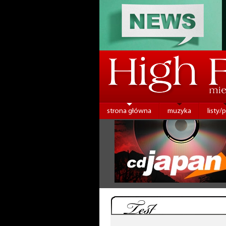
strona główna
muzyka
listy/
Test