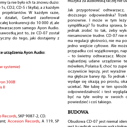
muzyka za audiofilską raczej nie 
rmy (a nie było ich ta znowu dużo:
1s, CD2, CD-5 i Skylla), a z każdym
Jak przygotować odtwarzacz,
 projektantów. W każdym razie,
droższego odpowiednika? Trzeba
h działań, Gerhard zaoferował
ponownie. I może w tym leży 
całej konkurencji do 10 000 zł, ale
symplifikacji? To trudna sprawa, 
dtwarzaczom samego Ayon Audio.
jednak zrobić to tak, żeby wyko
ekawostką jest to, że CD-07 został
niesamowicie trudne. CD-07 nie 
yczny do tego, jaki dostajemy z
ma regulacji głośności, nie ma p
jedno wejście cyfrowe. Ale może
przypadku coś wyjątkowego, nap
ce urządzenia Ayon Audio:
– to świetny odtwarzacz. Może 
najbardziej udane urządzenie 
mówiłem, Polarisa II, choć to zupe
w systemie)
oczywiście lepszy, jest wyraźnie 
ma głębsze barwy itp. To jednak C
wydaje się okazją po prostu, oka
yon 300B
uciekać. Nie lubię w ten sposó
 II
odpowiedzialność i test wygląd
być na tyle wolny w swoich o
powiedzieć i coś takiego.
BUDOWA
p Records
, SKP 9087-2, CD.
ent
,
Accesion Records
, A 119, SP
Obudowa CD-07 jest niemal ident
jest tu jednak ważnym wskaźniki