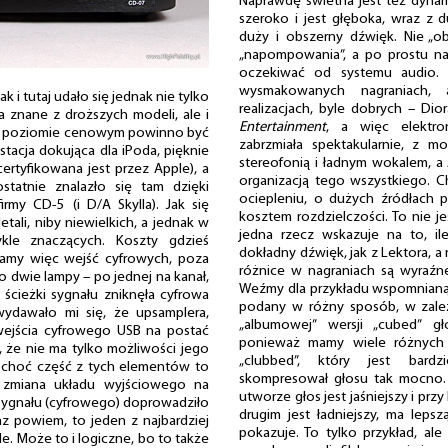
Naprawdę świetna jest też dynam
szeroko i jest głęboka, wraz z 
duży i obszerny dźwięk. Nie „
„napompowania”, a po prostu nat
oczekiwać od systemu audio. I
wysmakowanych nagraniach, 
 i tutaj udało się jednak nie tylko
realizacjach, byle dobrych – Di
a znane z droższych modeli, ale i
Entertainment
, a więc elektro
tym poziomie cenowym powinno być
zabrzmiała spektakularnie, z m
 stacja dokująca dla iPoda, pięknie
stereofonią i ładnym wokalem, a
rtyfikowana jest przez Apple), a
organizacją tego wszystkiego. 
statnie znalazło się tam dzięki
ociepleniu, o dużych źródłach po
rmy CD-5 (i D/A Skylla). Jak się
kosztem rozdzielczości. To nie je
etali, niby niewielkich, a jednak w
jedna rzecz wskazuje na to, il
kle znaczących. Koszty gdzieś
dokładny dźwięk, jak z Lektora, a 
 mamy więc wejść cyfrowych, poza
różnice w nagraniach są wyraźne
o dwie lampy – po jednej na kanał,
Weźmy dla przykładu wspomnianą 
e ścieżki sygnału zniknęła cyfrowa
podany w różny sposób, w zale
 wydawało mi się, że upsamplera,
„albumowej” wersji „cubed” g
 wejścia cyfrowego USB na postać
ponieważ mamy wiele różnych
ę, że nie ma tylko możliwości jego
„clubbed”, który jest bardzi
 I choć część z tych elementów to
skompresował głosu tak mocno.
 zmiana układu wyjściowego na
utworze głos jest jaśniejszy i prz
 sygnału (cyfrowego) doprowadziło
drugim jest ładniejszy, ma lepsz
raz powiem, to jeden z najbardziej
pokazuje. To tylko przykład, al
e. Może to i logiczne, bo to także