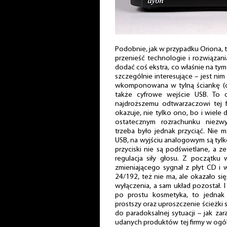
Podobnie, jak w przypadku Oriona, tak
przenieść technologie i rozwiązani
dodać coś ekstra, co właśnie na 
szczególnie interesujące – jest nim
wkomponowana w tylną ściankę (ce
także cyfrowe wejście USB. To o
najdroższemu odtwarzaczowi tej fi
okazuje, nie tylko ono, bo i wiele d
ostatecznym rozrachunku niezwy
trzeba było jednak przyciąć. Nie
USB, na wyjściu analogowym są tylk
przyciski nie są podświetlane, a z
regulacja siły głosu. Z początku
zmieniającego sygnał z płyt CD i
24/192, też nie ma, ale okazało si
wyłączenia, a sam układ pozostał.
po prostu kosmetyka, to jednak
prostszy oraz uproszczenie ścieżki
do paradoksalnej sytuacji – jak za
udanych produktów tej firmy w ogól