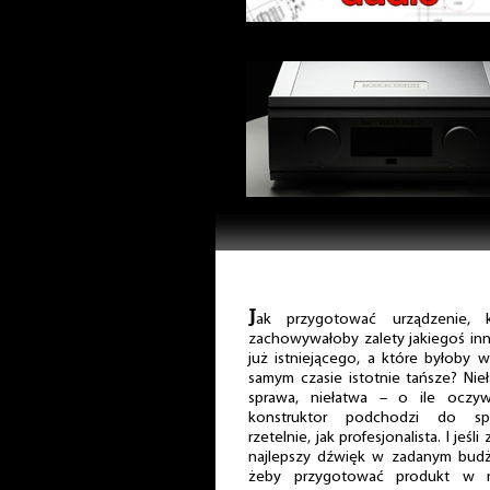
J
ak przygotować urządzenie, k
zachowywałoby zalety jakiegoś in
już istniejącego, a które byłoby 
samym czasie istotnie tańsze? Nie
sprawa, niełatwa – o ile oczyw
konstruktor podchodzi do sp
rzetelnie, jak profesjonalista. I jeś
najlepszy dźwięk w zadanym budże
żeby przygotować produkt w n