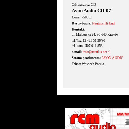
Odtwarzacz CD
Ayon Audio CD-07
Cena:
7500 zł
Dystrybucja:
Nautilus Hi-End
Kontakt:
ul. Malborska 24, 30-646 Kraków
tel./fax: 12 425 51 20/30
tel. kom.: 507 011 858
e-mail:
info@nautilus.net.pl
Strona producenta:
AYON AUDIO
Tekst:
Wojciech Pacuła