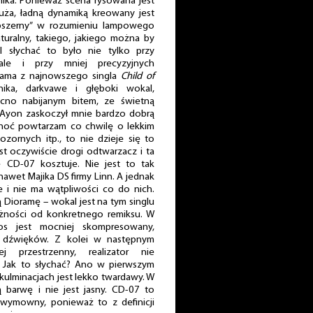
ika. Ponieważ scena rysowana jest
duża, ładną dynamiką kreowany jest
obszerny” w rozumieniu lampowego
uralny, takiego, jakiego można by
 słychać to było nie tylko przy
ale i przy mniej precyzyjnych
orama z najnowszego singla
Child of
nika, darkvawe i głęboki wokal,
ocno nabijanym bitem, ze świetną
 Ayon zaskoczył mnie bardzo dobrą
Choć powtarzam co chwilę o lekkim
zornych itp., to nie dzieje się to
st oczywiście drogi odtwarzacz i ta
e CD-07 kosztuje. Nie jest to tak
nawet Majika DS firmy Linn. A jednak
 i nie ma wątpliwości co do nich.
Dioramę – wokal jest na tym singlu
żności od konkretnego remiksu. W
łos jest mocniej skompresowany,
 dźwięków. Z kolei w następnym
ej przestrzenny, realizator nie
 Jak to słychać? Ano w pierwszym
y kulminacjach jest lekko twardawy. W
ą barwę i nie jest jasny. CD-07 to
e wymowny, ponieważ to z definicji