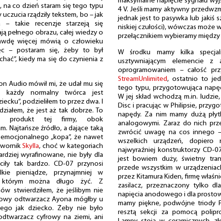
maksymalne napięcie sygnału wyjś
 na co dzień staram się tego typu
4 V. Jeśli mamy aktywny przedwzmac
 uczucia rządziły tekstem, bo – jak
jednak jest to pasywka lub jakiś
– takie recenzje starzeją się
niskiej czułości), wówczas może w
dają pełnego obrazu, całej wiedzy o
przełącznikiem wybieramy między 
rawdę więcej mówią o człowieku
c – postaram się, żeby to był
W środku mamy kilka specjal
echać”, kiedy ma się do czynienia z
usztywniającym elemencie z 
oprogramowaniem – całość przy
StreamUnlimited
, ostatnio to je
yon Audio mówił mi, że udał mu się
tego typu, przygotowująca napęd
k każdy normalny twórca jest
W jej skład wchodzą m.in. ludzie
cku”, podzieliłem to przez dwa. I
Disc i pracując w Philipsie, przyg
edziałem, że jest aż tak dobrze. To
napędy. Za nim mamy dużą płytk
dany produkt tej firmy, obok
analogowymi. Zaraz do nich prze
am. Najtańsze źródło, a dające taką
zwrócić uwagę na cos innego – 
go emocjonalnego „kopa”, że nawet
wszelkich urządzeń, dopier
twornik
Skylla
, choć w kategoriach
najwyraźniej konstruktorzy CD-0
rdziej wyrafinowane, nie były dla
jest bowiem duży, świetny tran
ciły tak bardzo. CD-07 przynosi
przede wszystkim w urządzeniac
ie pieniądze, przynajmniej w
przez Kitamura Kiden, firmę właśn
z którym można długo żyć. Z
zasilacz, przeznaczony tylko d
w stwierdziłem, że jeślibym nie
napięcia anodowego i dla prostowan
 nowy odtwarzacz Ayona mógłby u
mamy piękne, podwójne triody P
iego jak dziecko. Żeby nie było
resztą sekcji za pomocą polip
 odtwarzacz cyfrowy na ziemi, ani