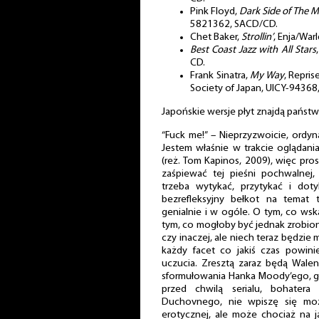
Pink Floyd,
Dark Side of The 
5821362, SACD/CD.
Chet Baker,
Strollin’
, Enja/Wa
Best Coast Jazz with All Stars
CD.
Frank Sinatra,
My Way
, Repri
Society of Japan, UICY-94368
Japońskie wersje płyt znajdą państ
“Fuck me!” – Nieprzyzwoicie, ordyn
Jestem właśnie w trakcie oglądan
(reż. Tom Kapinos, 2009), więc pr
zaśpiewać tej pieśni pochwalnej
trzeba wytykać, przytykać i doty
bezrefleksyjny bełkot na temat t
genialnie i w ogóle. O tym, co ws
tym, co mogłoby być jednak zrobio
czy inaczej, ale niech teraz będzie m
każdy facet co jakiś czas powin
uczucia. Zresztą zaraz będą Wale
sformułowania Hanka Moody’ego, 
przed chwilą serialu, bohatera
Duchovnego, nie wpiszę się moż
erotycznej, ale może chociaż na j