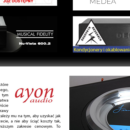
tóre
nego,
w tym
łatwa
iście
rawy
li zależy mu na tym, aby uzyskać jak
cie, a nie aby ściąć koszty tak,
iższym zakresie cenowym. To