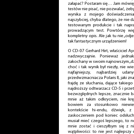
załapać? Postaram się… Jam mówię,
testów nie pisać, nie pozwalać, żeby
wynika z mojego doświadczenia 
najszybciej, chyba dlatego, że nie 
testowanym produkcie i tak nap
prowadzącym test. Powtórzę wię
kompletny opis. Ale jak tu nie „odj
tak fantastycznym urządzeniem!
O CD-07 Gerhard Hirt, właściciel A
nadzwyczajnie. Ponieważ jedna
zakochany w swoim najnowszym „dzie
choć i tak wynik był niezły, nie wi
najfajniejszy, najbardziej u
przedwzmacniacza Polaris II, jaki zn
frajdę ze słuchania, dające takie
najdroższy odtwarzacz CD-5 i prze
bezwzględnych lepsze, znacznie ba
mnie aż takim odkryciem, nie krę
bowiem za stosunkowo niewielk
kontekście hi-endu, dźwięk, 
zaskoczeniem pod koniec odsłuchó
musiał mieć czegoś lepszego, to
mnie zostać i cieszyłbym się z n
wątpliwości: to nie jest najlepszy