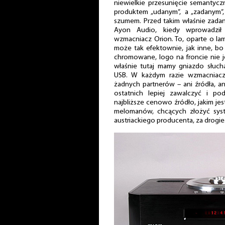
niewielkie przesunięcie semantycz
produktem „udanym”, a „zadanym
szumem. Przed takim właśnie zadani
Ayon Audio, kiedy wprowadził
wzmacniacz Orion. To, oparte o la
może tak efektownie, jak inne, bo
chromowane, logo na froncie nie j
właśnie tutaj mamy gniazdo słuch
USB. W każdym razie wzmacniacz
żadnych partnerów – ani źródła, a
ostatnich lepiej zawalczyć i pod
najbliższe cenowo źródło, jakim je
melomanów, chcących złożyć sys
austriackiego producenta, za drogie.