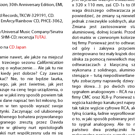
Moon
, 30th Anniversary Edition, EMI,
x 320 x 110 mm, zaś CD-1s to (
waga droższego odtwarzacza je
rld Records, TKCW-329191, CD.
powiedzieć, że zmiany są niewie
, EmArcy/Rainbow CD, PHCE-3062,
jednak z niezwykle solidnych, alu
Zmiana jest zastosowanie sta
se/Universal Music Company/Sinatra
aluminiowej, dolnej ścianki. Przo
, SHM-CD; recenzja
TUTAJ
.
dot-matrix w czerwonym kolorze
tej firmy. Ponieważ jest to odtwar
wo na
CD Japan
od góry i zakrywa przyciemn
zintegrowano tez mały krążek doci
arnie nawet, ale jakże na miejscu!
silnika za pomocą niewielkich ma
ia trzeciego sezonu
Californication
odtwarzaczach z klasyczną sz
oszę o wybaczenie… Ale jak tu nie
wykonana z solidnego, alumini
, kiedy jest dobrze? Czy zawsze
sterujące – tutaj niepodświetlan
kać? Nie, to nie będzie laurka,
tyłu zobaczymy naprawdę dziwy 
ego, jak jest świetnie, jak jest
tego słowa…): po dwóch stro
kazuje na cenę tego urządzenia, o
sygnałem analogowym – RCA na g
ne w jakiś inny sposób powiem tak
firmy CMC oraz XLR-y. Ponieważ 
i dane napisać ten list miłosny, bo
wyjścia każdego kanału jest najw
ien w ten sposób wyrazić swoje
tak także wyjście cyfrowe RCA, al
ntynki. Zaczynając od ulubionego
tylną ścianką, ładnie wyprofilowa
głównego bohatera przywołanego
o to, w jaki sposób pobierany jest
 granego zresztą przez Davida
to sygnał analogowy. Ale to n
e w główny nurt epistolografii
państwo dwa przełączniki 
akiś nurt współczesny uda mi się