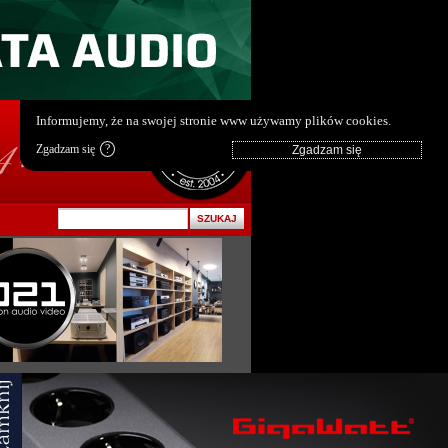
pl
|
en
Informujemy, że na swojej stronie www używamy plików cookies.
Zgadzam się
?