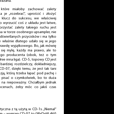
uważana.
 które miałoby zachować zalety
 je „rozebrać”, uprościć i złożyć
klucz do sukcesu, we właściwej
bo wyrzucić coś z układu jest łatwe,
rzystać zalety takiego ruchu jest
ma w torze osobnego upsampler, nie
odświetlanych przycisków i ma tylko
 właśnie dlatego udało się w jego
rawdę wyjątkowego. Bo, jak mówię
się mylę, każdy ma prawo, ale to
tego producenta (obok, też o tym
łnie inna liga). CD-5, topowy CD jest
bardziej rozdzielczy, dokładniejszy,
D-07, dzięki temu, że jest tak tani
zją, którą trzeba łapać pod pachę i
b pisać o czymkolwiek, bo to duża
a na niepoważny. Chciałbym jednak
cenach, żeby móc co jakiś czas
yczna z tą użytą w CD-1s. „Niemal”
em – wymiary CD-07 to (WxDxH) 460