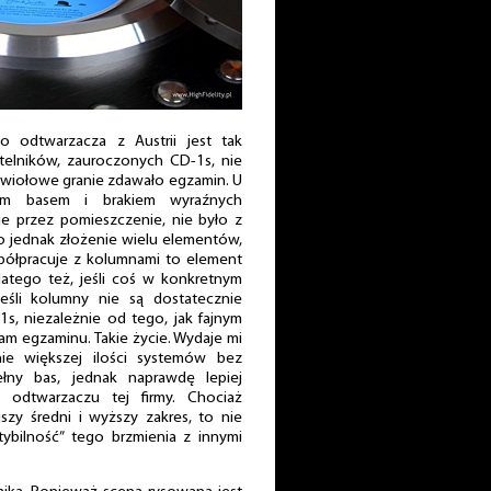
o odtwarzacza z Austrii jest tak
ytelników, zauroczonych CD-1s, nie
ywiołowe granie zdawało egzamin. U
nym basem i brakiem wyraźnych
 przez pomieszczenie, nie było z
 jednak złożenie wielu elementów,
spółpracuje z kolumnami to element
latego też, jeśli coś w konkretnym
jeśli kolumny nie są dostatecznie
-1s, niezależnie od tego, jak fajnym
am egzaminu. Takie życie. Wydaje mi
ie większej ilości systemów bez
łny bas, jednak naprawdę lepiej
odtwarzaczu tej firmy. Chociaż
zy średni i wyższy zakres, to nie
bilność” tego brzmienia z innymi