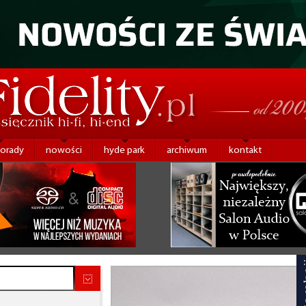
porady
nowości
hyde park
archiwum
kontakt