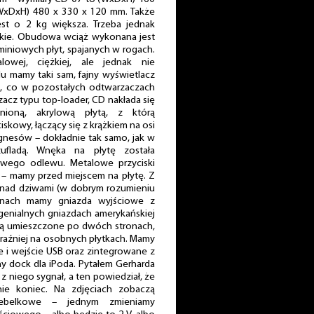
WxDxH) 480 x 330 x 120 mm. Także
st o 2 kg większa. Trzeba jednak
lkie. Obudowa wciąż wykonana jest
miniowych płyt, spajanych w rogach.
lowej, ciężkiej, ale jednak nie
du mamy taki sam, fajny wyświetlacz
, co w pozostałych odtwarzaczach
zacz typu top-loader, CD nakłada się
ioną, akrylową płytą, z którą
skowy, łączący się z krążkiem na osi
gnesów – dokładnie tak samo, jak w
ufladą. Wnęka na płytę została
owego odlewu. Metalowe przyciski
e – mamy przed miejscem na płytę. Z
nad dziwami (w dobrym rozumieniu
nach mamy gniazda wyjściowe z
enialnych gniazdach amerykańskiej
są umieszczone po dwóch stronach,
yraźniej na osobnych płytkach. Mamy
e i wejście USB oraz zintegrowane z
ny dock dla iPoda. Pytałem Gerharda
 z niego sygnał, a ten powiedział, że
ie koniec. Na zdjęciach zobaczą
hebelkowe – jednym zmieniamy