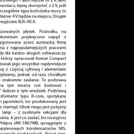
ciowego – albo będzie to 2 V, albo
niacz, lepiej skorzystać z 2 V, jeśli
 szczególnie tępa końcówka mocy (o
łaśnie 4 V będzie na miejscu. Drugim
wyjściem XLR i RCA.
izowanych płytek. Pośrodku, na
aluminium przykręcono napęd z
gotowana przez austriacką firmę
dna z najpopularniejszych pracowni
y dla bardzo drogich odtwarzaczy.
, którzy opracowali format Compact
otowali jego wszystkie najsłynniejsze
ę z częścią cyfrową i elementami
jdziemy, jednak od razu chciałbym
znakomite zasilanie. To podstawa
o na tym można coś budować i
7 dobrze o tym wiedzieli. Podstawą
sformator typu R-core, spotykany
h japońskich, bo produkowany jest
ie stamtąd. Obok niego jest potężny
la lamp – z osobnymi sekcjami dla
ia. A jest co zasilać, bo na wyjściu
hilipsa JAN 5867WB, sprzęgnięte z
ropylenowych kondensatorów SRS.