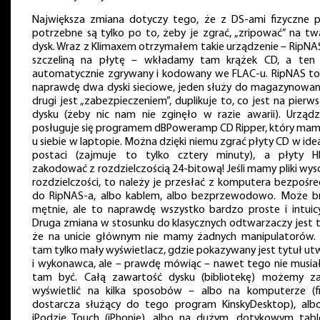
Największa zmiana dotyczy tego, że z DS-ami fizyczne p
potrzebne są tylko po to, żeby je zgrać, „zripować” na tw
dysk. Wraz z Klimaxem otrzymałem takie urządzenie – RipNAS
szczeliną na płytę – wkładamy tam krążek CD, a ten 
automatycznie zgrywany i kodowany we FLAC-u. RipNAS to
naprawdę dwa dyski sieciowe, jeden służy do magazynowani
drugi jest „zabezpieczeniem”, duplikuje to, co jest na pier
dysku (żeby nic nam nie zginęło w razie awarii). Urządz
posługuje się programem dBPoweramp CD Ripper, który mam
u siebie w laptopie. Można dzięki niemu zgrać płyty CD w ide
postaci (zajmuje to tylko cztery minuty), a płyty 
zakodować z rozdzielczością 24-bitową! Jeśli mamy pliki wys
rozdzielczości, to należy je przesłać z komputera bezpośre
do RipNAS-a, albo kablem, albo bezprzewodowo. Może b
mętnie, ale to naprawdę wszystko bardzo proste i intuicy
Druga zmiana w stosunku do klasycznych odtwarzaczy jest t
że na unicie głównym nie mamy żadnych manipulatorów. 
tam tylko mały wyświetlacz, gdzie pokazywany jest tytuł ut
i wykonawca, ale – prawdę mówiąc – nawet tego nie musia
tam być. Całą zawartość dysku (bibliotekę) możemy z
wyświetlić na kilka sposobów – albo na komputerze (f
dostarcza służący do tego program KinskyDesktop), alb
iPodzie Touch (iPhonie), albo na dużym, dotykowym table