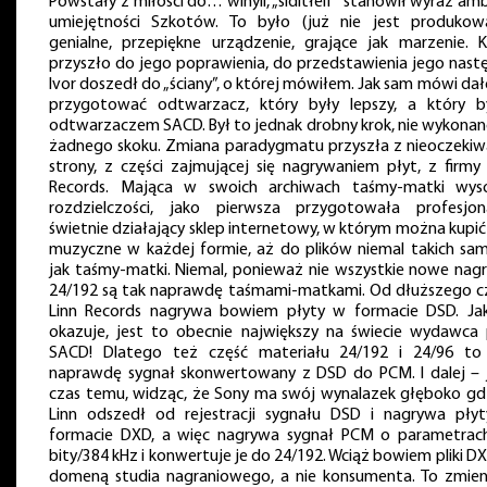
Powstały z miłości do… winyli, „siditłelf” stanowił wyraz ambi
umiejętności Szkotów. To było (już nie jest produkow
genialne, przepiękne urządzenie, grające jak marzenie. K
przyszło do jego poprawienia, do przedstawienia jego nastę
Ivor doszedł do „ściany”, o której mówiłem. Jak sam mówi dał
przygotować odtwarzacz, który były lepszy, a który b
odtwarzaczem SACD. Był to jednak drobny krok, nie wykonan
żadnego skoku. Zmiana paradygmatu przyszła z nieoczekiw
strony, z części zajmującej się nagrywaniem płyt, z firmy 
Records. Mająca w swoich archiwach taśmy-matki wyso
rozdzielczości, jako pierwsza przygotowała profesjona
świetnie działający sklep internetowy, w którym można kupić 
muzyczne w każdej formie, aż do plików niemal takich sam
jak taśmy-matki. Niemal, ponieważ nie wszystkie nowe nagr
24/192 są tak naprawdę taśmami-matkami. Od dłuższego c
Linn Records nagrywa bowiem płyty w formacie DSD. Jak
okazuje, jest to obecnie największy na świecie wydawca 
SACD! Dlatego też część materiału 24/192 i 24/96 to
naprawdę sygnał skonwertowany z DSD do PCM. I dalej – j
czas temu, widząc, że Sony ma swój wynalazek głęboko gdz
Linn odszedł od rejestracji sygnału DSD i nagrywa pły
formacie DXD, a więc nagrywa sygnał PCM o parametrac
bity/384 kHz i konwertuje je do 24/192. Wciąż bowiem pliki D
domeną studia nagraniowego, a nie konsumenta. To zmieni