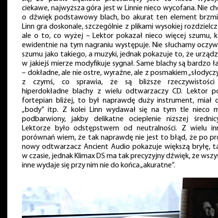
ciekawe, najwyższa góra jest w Linnie nieco wycofana. Nie c
o dźwięk podstawowy blach, bo akurat ten element brzmi
Linn gra doskonale, szczególnie z plikami wysokiej rozdzielcz
ale o to, co wyżej – Lektor pokazał nieco więcej szumu, k
ewidentnie na tym nagraniu występuje. Nie słuchamy oczywi
szumu jako takiego, a muzyki, jednak pokazuje to, że urządz
w jakiejś mierze modyfikuje sygnał. Same blachy są bardzo ł
– dokładne, ale nie ostre, wyraźne, ale z posmakiem „słodyczy”
z czymś, co sprawia, że są bliższe rzeczywistości
hiperdokładne blachy z wielu odtwarzaczy CD. Lektor p
fortepian bliżej, to był naprawdę duży instrument, miał 
„body” itp. Z kolei Linn wydawał się na tym tle nieco m
podbarwiony, jakby delikatne ocieplenie niższej średni
Lektorze było odstępstwem od neutralności. Z wielu in
porównań wiem, że tak naprawdę nie jest to błąd, że po pr
nowy odtwarzacz Ancient Audio pokazuje większą bryłę, t
w czasie, jednak Klimax DS ma tak precyzyjny dźwięk, że wsz
inne wydaje się przy nim nie do końca „akuratne”.