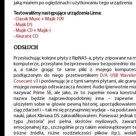
jaką miałem po oględzinach i użytkowaniu tego urządzenia.
Testowaliśmy następujące urządzenia Linna:
∙
Classik Music + Majik 109
∙
Majik DS
∙
Majik CD + Majik-I
∙
Akurate CD
ODSŁUCH
Przesłuchując kolejne płyty z RipNAS-a, płyty zripowane na 
komputerze, przesyłane bezprzewodowo bezpośrednio do
a, a także grając te same pliki z mojego komputer
podłączonym do niego przetwornikiem
D/A USB Wavele
Cosecant v3
i porównując je z tymi samymi płytami, ale gran
mojego nowego odtwarzacza Ancient Audio (pierwotnie miał
nazywać Prime SE, ale jako, że to zupełnie nowa konstruk
nazwa będzie najprawdopodobniej inna – zapewne 
ułożyłem sobie w głowie pewną historię, uporządkowałem
ciąg zdarzeń i – tak mi się przynajmniej wydaje – na podstawi
nauki, jakoś Klimaxa DS zakwalifikowałem. Ponieważ jednak 
typu „historia” jest pełna skrótów myślowych, zawart
emocjonalnej itp., szczególnie przy takim wielowątkowym te
(różne źródła, różne rozdzielczości plików itp.), wola