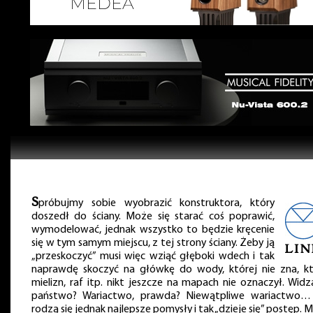
S
próbujmy sobie wyobrazić konstruktora, który
doszedł do ściany. Może się starać coś poprawić,
wymodelować, jednak wszystko to będzie kręcenie
się w tym samym miejscu, z tej strony ściany. Żeby ją
„przeskoczyć” musi więc wziąć głęboki wdech i tak
naprawdę skoczyć na główkę do wody, której nie zna, kt
mielizn, raf itp. nikt jeszcze na mapach nie oznaczył. Widz
państwo? Wariactwo, prawda? Niewątpliwe wariactwo…
rodzą się jednak najlepsze pomysły i tak „dzieje się” postęp. M