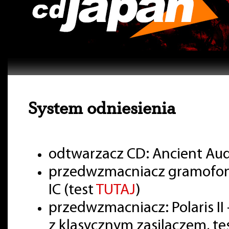
System odniesienia
odtwarzacz CD: Ancient Aud
przedwzmacniacz gramofon
IC (test
TUTAJ
)
przedwzmacniacz: Polaris II 
z klasycznym zasilaczem, te