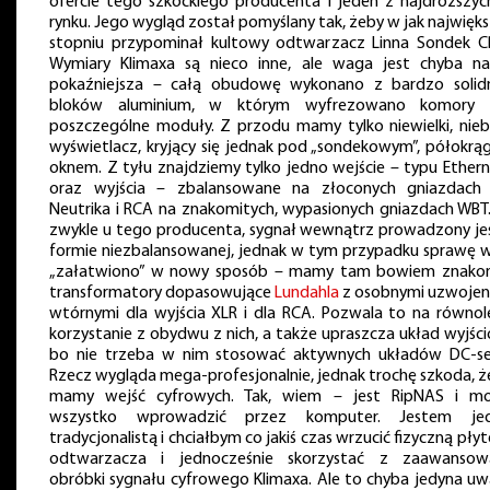
ofercie tego szkockiego producenta i jeden z najdroższyc
rynku. Jego wygląd został pomyślany tak, żeby w jak najwięk
stopniu przypominał kultowy odtwarzacz Linna Sondek C
Wymiary Klimaxa są nieco inne, ale waga jest chyba n
pokaźniejsza – całą obudowę wykonano z bardzo solid
bloków aluminium, w którym wyfrezowano komory
poszczególne moduły. Z przodu mamy tylko niewielki, niebi
wyświetlacz, kryjący się jednak pod „sondekowym”, półokrą
oknem. Z tyłu znajdziemy tylko jedno wejście – typu Ethern
oraz wyjścia – zbalansowane na złoconych gniazdach
Neutrika i RCA na znakomitych, wypasionych gniazdach WBT.
zwykle u tego producenta, sygnał wewnątrz prowadzony je
formie niezbalansowanej, jednak w tym przypadku sprawę w
„załatwiono” w nowy sposób – mamy tam bowiem znako
transformatory dopasowujące
Lundahla
z osobnymi uzwojen
wtórnymi dla wyjścia XLR i dla RCA. Pozwala to na równol
korzystanie z obydwu z nich, a także upraszcza układ wyjści
bo nie trzeba w nim stosować aktywnych układów DC-se
Rzecz wygląda mega-profesjonalnie, jednak trochę szkoda, że
mamy wejść cyfrowych. Tak, wiem – jest RipNAS i m
wszystko wprowadzić przez komputer. Jestem je
tradycjonalistą i chciałbym co jakiś czas wrzucić fizyczną pły
odtwarzacza i jednocześnie skorzystać z zaawansow
obróbki sygnału cyfrowego Klimaxa. Ale to chyba jedyna uw