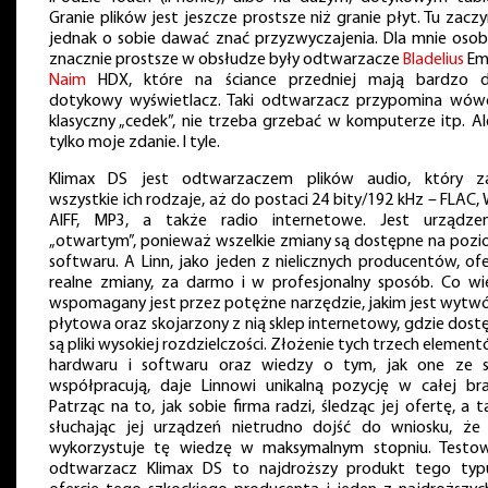
Granie plików jest jeszcze prostsze niż granie płyt. Tu zacz
jednak o sobie dawać znać przyzwyczajenia. Dla mnie osobi
znacznie prostsze w obsłudze były odtwarzacze
Bladelius
Emb
Naim
HDX, które na ściance przedniej mają bardzo d
dotykowy wyświetlacz. Taki odtwarzacz przypomina wów
klasyczny „cedek”, nie trzeba grzebać w komputerze itp. Al
tylko moje zdanie. I tyle.
Klimax DS jest odtwarzaczem plików audio, który z
wszystkie ich rodzaje, aż do postaci 24 bity/192 kHz – FLAC,
AIFF, MP3, a także radio internetowe. Jest urządze
„otwartym”, ponieważ wszelkie zmiany są dostępne na pozi
softwaru. A Linn, jako jeden z nielicznych producentów, ofe
realne zmiany, za darmo i w profesjonalny sposób. Co wię
wspomagany jest przez potężne narzędzie, jakim jest wytwó
płytowa oraz skojarzony z nią sklep internetowy, gdzie dost
są pliki wysokiej rozdzielczości. Złożenie tych trzech elemen
hardwaru i softwaru oraz wiedzy o tym, jak one ze 
współpracują, daje Linnowi unikalną pozycję w całej bra
Patrząc na to, jak sobie firma radzi, śledząc jej ofertę, a 
słuchając jej urządzeń nietrudno dojść do wniosku, że 
wykorzystuje tę wiedzę w maksymalnym stopniu. Testo
odtwarzacz Klimax DS to najdroższy produkt tego ty