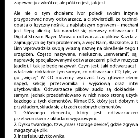
zapewne już wkrótce, ale póki co jest, jak jest.
Ale nie o tym chciałem: Ivor polecił swoim inżyni
przygotować nowy odtwarzacz, a ci stwierdzili, że technol
oparta o fizyczny nośnik, z najsłabszym ogniwem – mechani
jest ślepą uliczką. Tak narodził się pierwszy odtwarzacz 
Digital Stream Player. Mowa o odtwarzaczu plików. Każda z 
zajmujących się tym problemem, a więc Naim, Blacknote, a t
Linn wprowadziła swoją własną nazwę na określenie tego 
urządzeń. Często nazywane, niesłusznie, „serwerami”, są
naprawdę specjalizowanymi odtwarzaczami plików muzycz
(audio). I tak je będę nazywał. Czym jest taki odtwarzacz? 
właściwie dokładnie tym samym, co odtwarzacz CD, tyle, że 
go „więcej”. W CD możemy wyróżnić trzy główne eleme
napęd, sekcję przetwornika i wyjściową oraz inter
użytkownika. Odtwarzacze plików audio są dokładnie
samym, jednak przedefiniowano w nich nieco stronę użyt
każdego z tych elementów. Klimax DS, który jest dobrym 
przykładem, składa się z trzech osobnych elementów:
1. Głównego elementu, który jest odtwarzacze
przetwornikiem z układami wyjściowymi.
2. Dysku twardego, tzw. „mass storage device”, gdzie zgrywa 
magazynuje pliki.
3. Interfejsu użytkownika.