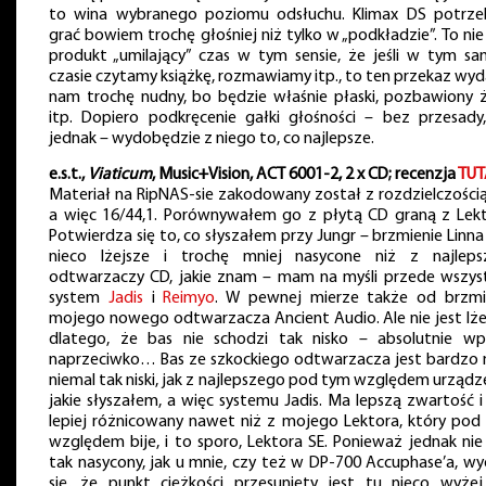
to wina wybranego poziomu odsłuchu. Klimax DS potrze
grać bowiem trochę głośniej niż tylko w „podkładzie”. To nie
produkt „umilający” czas w tym sensie, że jeśli w tym s
czasie czytamy książkę, rozmawiamy itp., to ten przekaz wyd
nam trochę nudny, bo będzie właśnie płaski, pozbawiony ż
itp. Dopiero podkręcenie gałki głośności – bez przesady,
jednak – wydobędzie z niego to, co najlepsze.
e.s.t.,
Viaticum
, Music+Vision, ACT 6001-2, 2 x CD; recenzja
TUT
Materiał na RipNAS-sie zakodowany został z rozdzielczością
a więc 16/44,1. Porównywałem go z płytą CD graną z Lekt
Potwierdza się to, co słyszałem przy Jungr – brzmienie Linna
nieco lżejsze i trochę mniej nasycone niż z najleps
odtwarzaczy CD, jakie znam – mam na myśli przede wszys
system
Jadis
i
Reimyo
. W pewnej mierze także od brzmi
mojego nowego odtwarzacza Ancient Audio. Ale nie jest lże
dlatego, że bas nie schodzi tak nisko – absolutnie wp
naprzeciwko… Bas ze szkockiego odtwarzacza jest bardzo ni
niemal tak niski, jak z najlepszego pod tym względem urządz
jakie słyszałem, a więc systemu Jadis. Ma lepszą zwartość i
lepiej różnicowany nawet niż z mojego Lektora, który pod
względem bije, i to sporo, Lektora SE. Ponieważ jednak nie 
tak nasycony, jak u mnie, czy też w DP-700 Accuphase’a, wy
się, że punkt ciężkości przesunięty jest tu nieco wyżej