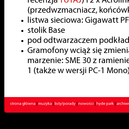
recenzja
TUTAJ
) i 2 x Acrol
(przedwzmacniacz, końcówk
listwa sieciowa: Gigawatt PF
stolik Base
pod odtwarzaczem podkładki
Gramofony wciąż się zmienia
marzenie: SME 30 z ramienie
1 (także w wersji PC-1 Mono)
strona główna
|
muzyka
|
listy/porady
|
nowości
|
hyde park
|
archi