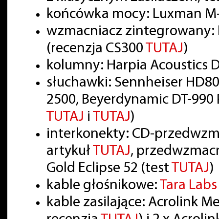
końcówka mocy: Luxman M-
wzmacniacz zintegrowany: 
(recenzja CS300
TUTAJ
)
kolumny: Harpia Acoustics
słuchawki: Sennheiser HD80
2500, Beyerdynamic DT-990 P
TUTAJ
i
TUTAJ
)
interkonekty: CD-przedwzm
artykuł
TUTAJ
, przedwzmac
Gold Eclipse 52 (test
TUTAJ
)
kable głośnikowe:
Tara Lab
kable zasilające: Acrolink 