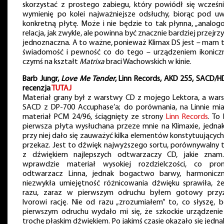
skorzystać z prostego zabiegu, który powiódł się wcześni
wymienię po kolei najważniejsze odsłuchy, biorąc pod u
konkretną płytę. Może i nie będzie to tak płynna, „analog
relacja, jak zwykle, ale powinna być znacznie bardziej przejrzy
jednoznaczna. A to ważne, ponieważ Klimax DS jest – mam 
świadomość i pewność co do tego – urządzeniem ikonicz
czymś na kształt
Matrixa
braci Wachowskich w kinie.
Barb Jungr,
Love Me Tender
, Linn Records, AKD 255, SACD/H
recenzja
TUTAJ
Materiał grany był z warstwy CD z mojego Lektora, a war
SACD z DP-700 Accuphase’a; do porównania, na Linnie mi
materiał PCM 24/96, ściągnięty ze strony
Linn Records
. To
pierwsza płyta wysłuchana przeze mnie na Klimaxie, jednak
przy niej dało się zauważyć kilka elementów konstytuujących
przekaz. Jest to dźwięk najwyższego sortu, porównywalny t
z dźwiękiem najlepszych odtwarzaczy CD, jakie znam
wprawdzie materiał wysokiej rozdzielczości, co pro
odtwarzacz Linna, jednak bogactwo barwy, harmoniczn
niezwykła umiejętność różnicowania dźwięku sprawiła, ż
razu, zaraz w pierwszym odruchu byłem gotowy przy
Ivorowi rację. Nie od razu „zrozumiałem” to, co słyszę, 
pierwszym odruchu wydało mi się, że szkockie urządzenie
trochę płaskim dźwiękiem. Po jakimś czasie okazało się jedna