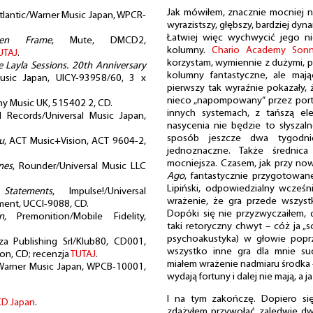
Jak mówiłem, znacznie mocniej ni
Atlantic/Warner Music Japan, WPCR-
wyrazistszy, głębszy, bardziej dyn
Łatwiej więc wychwycić jego n
ken Frame
, Mute, DMCD2,
kolumny.
Chario Academy Son
UTAJ
.
korzystam, wymiennie z dużymi, 
e Layla Sessions. 20th Anniversary
kolumny fantastyczne, ale mają
Music Japan, UICY-93958/60, 3 x
pierwszy tak wyraźnie pokazały, 
nieco „napompowany” przez port 
ny Music UK, 515402 2, CD.
innych systemach, z tańszą el
 Records/Universal Music Japan,
nasycenia nie będzie to słyszal
sposób jeszcze dwa tygodni
u
, ACT Music+Vision, ACT 9604-2,
jednoznaczne. Także średnica
mocniejsza. Czasem, jak przy now
nes
, Rounder/Universal Music LLC
Ago
, fantastycznie przygotowane
Lipiński, odpowiedzialny wcześn
,
Statements
, Impulse!/Universal
wrażenie, że gra przede wszystk
nment, UCCI-9088, CD.
Dopóki się nie przyzwyczaiłem, d
n
, Premonition/Mobile Fidelity,
taki retoryczny chwyt – cóż ja „
psychoakustyka) w głowie poprze
za Publishing Srl/Klub80, CD001,
wszystko inne gra dla mnie su
ion, CD; recenzja
TUTAJ
.
miałem wrażenie nadmiaru środka – 
Warner Music Japan, WPCB-10001,
wydają fortuny i dalej nie mają, a 
I na tym zakończę. Dopiero si
CD Japan
.
zdążyłem przywołać zaledwie dwi