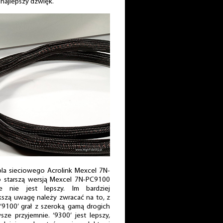
najlepszy dźwięk.
bla sieciowego Acrolink Mexcel 7N-
starszą wersją Mexcel 7N-PC9100
le nie jest lepszy. Im bardziej
szą uwagę należy zwracać na to, z
 ‘9100’ grał z szeroką gamą drogich
e przyjemnie. ‘9300’ jest lepszy,