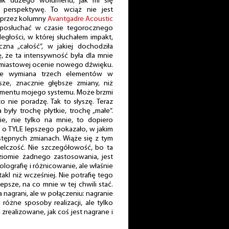
ak dużego wolumenu, jak mi się
perspektywę. To wciąż nie jest
przez kolumny
Avantgadre Acoustic
posłuchać w czasie tegorocznego
głości, w której słuchałem impakt,
zna „całość”, w jakiej dochodziła
, że ta intensywność była dla mnie
hmiastowej ocenie nowego dźwięku.
 że wymiana trzech elementów w
sze, znacznie głębsze zmiany, niż
ementu mojego systemu. Może brzmi
o nie poradzę. Tak to słyszę. Teraz
były trochę płytkie, trochę „małe”.
e, nie tylko na mnie, to dopiero
ś o TYLE lepszego pokazało, w jakim
stępnych zmianach. Wiąże się z tym
elczość. Nie szczegółowość, bo ta
ziomie żadnego zastosowania, jest
lografię i różnicowanie, ale właśnie
akl niż wcześniej. Nie potrafię tego
lepsze, na co mnie w tej chwili stać.
 nagrani, ale w połączeniu: nagranie
 różne sposoby realizacji, ale tylko
i zrealizowane, jak coś jest nagrane i