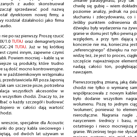
zmianie paradygmatu, przy tak
ązanych z audio: skonstruował
chwilę się gubię – wiem dokładni
 zaczął sprzedawać pod nazwą
poziomie analizy, jednak na poz
ostał dyrektorem nowej firmy, a
słuchaniu i zdecydowaniu, co i
 rozdział działalności jako firma
Jeśliby punktem odniesienia 
 audio.
dźwięku były wydarzenia na żywo
granie w domu jest tylko pewną 
 nie po raz pierwszy. Proszę rzucić
względem, a przy tym dającą s
IX/1.0
TUTAJ
oraz demagnetyzera
koncercie nie ma, konieczna je
 RGC-24
TUTAJ
. Już w tej krótkiej
„referencyjnego” dźwięku na now
e jest czymś innym, zapewne czymś
widzę też, że jest to proces, ciąg
abli. Powiem mocniej – kable są w
szczęście najważniejsze elemen
niejsze są produkty, które trudno
nadają całości ton, pogłębiają
óre są dość mocno kontrowersyjne.
nawzajem.
sałem w październikowym wstępniaku
i, przedstawiciela AR poza Japonią
Pierwszorzędną zmianą, jaką dała
 Jak sam szczerze pisze, potrzebna
chodzi nie tylko o wymianę samej
talacja wszystkich akcesoriów w
współpracowała z nowym kable
m wszystkim chodzi. Znaczy to, że
było dodanie wszystkim nagra
adbać o każdy szczegół i budować
wolumenu. Piszę to jednym ciągie
dopiero w całości dają wartość
‘wolumen’, ponieważ to element
chodzi.
nierozłączne. Nagrania nagle
nasyceniem średnicy i basu, 
wreszcie, specjalnie dla Acoustic
ostatniego i nieco mocniejszą n
nki do pracy kabla sieciowego i
granie. Wcześniej tego nie słysz
miętają, od dwóch lat używam w