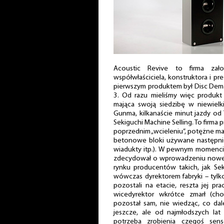
Acoustic Revive to firma zał
współwłaściciela, konstruktora i p
pierwszym produktem był Disc Dema
3. Od razu mieliśmy więc produkt
mająca swoją siedzibę w niewielk
Gunma, kilkanaście minut jazdy od 
Sekiguchi Machine Selling. To firma 
poprzednim „wcieleniu”, potężne m
betonowe bloki używane następni
wiadukty itp.). W pewnym momencie
zdecydował o wprowadzeniu noweg
rynku producentów takich, jak Sek
wówczas dyrektorem fabryki – tylko
pozostali na etacie, reszta jej pr
wicedyrektor wkrótce zmarł (cho
pozostał sam, nie wiedząc, co da
jeszcze, ale od najmłodszych lat
potrzeba zrobienia czegoś se