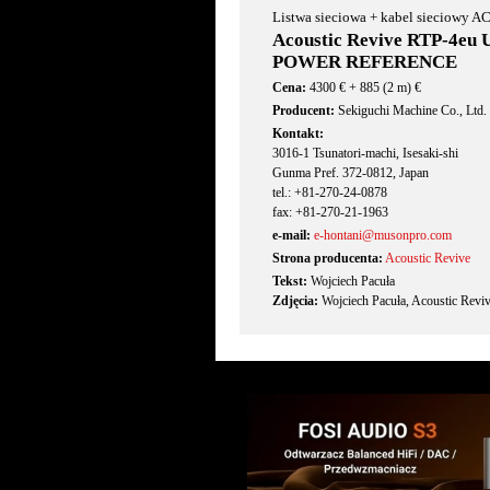
Listwa sieciowa + kabel sieciowy A
Acoustic Revive RTP-4eu
POWER REFERENCE
Cena:
4300 € + 885 (2 m) €
Producent:
Sekiguchi Machine Co., Ltd.
Kontakt:
3016-1 Tsunatori-machi, Isesaki-shi
Gunma Pref. 372-0812, Japan
tel.: +81-270-24-0878
fax: +81-270-21-1963
e-mail:
e-hontani@musonpro.com
Strona producenta:
Acoustic Revive
Tekst:
Wojciech Pacuła
Zdjęcia:
Wojciech Pacuła, Acoustic Revi