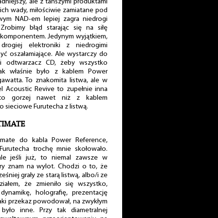
adniejszy, ale z tańszymi produktami
c ich wady, miłościwie zamiatane pod
wym NAD-em lepiej zagra niedrogi
Zrobimy błąd starając się na siłę
m komponentem. Jedynym wyjątkiem,
rogiej elektroniki z niedrogimi
yć oszałamiające. Ale wystarczy do
gi odtwarzacz CD, żeby wszystko
tak właśnie było z kablem Power
awatta. To znakomita listwa, ale w
 Acoustic Revive to zupełnie inna
 to gorzej nawet niż z kablem
sieciowe Furutecha z listwą.
LTIMATE
timate do kabla Power Reference,
Furutecha trochę mnie skołowało.
le jeśli już, to niemal zawsze w
ry znam na wylot. Chodzi o to, że
śniej grały ze starą listwą, albo/i ze
iałem, że zmieniło się wszystko,
ynamikę, holografię, prezentację
 jaki przekaz powodował, na zwykłym
 było inne. Przy tak diametralnej