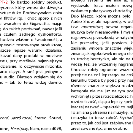
mojego systemu nie miał aż t
PF-2
. To bardzo solidny produkt,
wydawało. Teraz miałem nową 
trycznie, który wnosi do dźwięku
wolumen pokazywany chociażby 
kosztuje dużo. Porównywałem z nim
Duo Mezzo, które można było 
, filtrów itp. I choć sporo z nich
Audio Show, ale naprawdę, w odle
lu wracałem do Gigawatta, mając
tzw.
momentum
, pewna organic
 do takich porównań, nawet jeśli
muzyka były niesamowite. I myślę
e czułem żadnego dyskomfortu.
najpierwszą przeszkodą w natyc
chodziło właśnie o świadomość, a
Nie przesadzę, jeśli powiem,
 zapewnić testowanym produktom,
zasilaniu wniosła znacznie więk
szcze lepsze warunki działania.
zmiana jakiegokolwiek innego el
okazać dany produkt w możliwie
to trochę heretycko, ale nic na t
stu, przy możliwie najmniejszym
widzę też, że wcześniej nagrania 
działanie. To oczywiście mrzonka,
Chociaż robiły ogromne wrażeni
arto dążyć. A sieć jest jednym z
przejście na coś lepszego, na co
 audio. Dlatego wziąłem się do
kierunku trzeba by pójść przy na
ać – tak to teraz widzę dawno,
również znacznie większa rozdzi
kategoria nie ma już na tym po
wchłonięta przez rozdzielczość, ho
rozdzielczość, dająca lepszy spekt
inaczej nazwać – ‘spektakl’ to naj
To zmiana patrzenia na muzykę, na
i muzyka to teraz całość. Słychać
ord. Jazz&Vocal
, Stereo Sound,
przez to, jak coś jest zaśpiewane 
zrealizowane itp., a nie osobno.
cione,
Heartplay
, Naim, naimcd098,