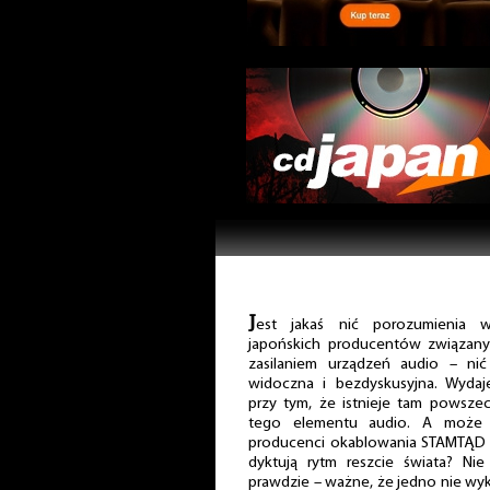
J
est jakaś nić porozumienia w
japońskich producentów związan
zasilaniem urządzeń audio – nić
widoczna i bezdyskusyjna. Wydaj
przy tym, że istnieje tam powsze
tego elementu audio. A może 
producenci okablowania STAMTĄD w
dyktują rytm reszcie świata? Nie
prawdzie – ważne, że jedno nie wy