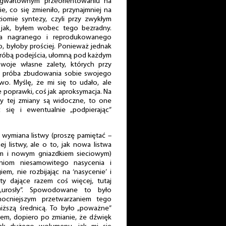
 gwałtownym przeorientowaniu na
e, co się zmieniło, przynajmniej na
iomie syntezy, czyli przy zwykłym
 jak, byłem wobec tego bezradny.
dla nagranego i reprodukowanego
, byłoby prościej. Ponieważ jednak
próbą podejścia, ułomną pod każdym
woje własne zalety, których przy
st próba zbudowania sobie swojego
o. Myślę, że mi się to udało, ale
łe poprawki, coś jak aproksymacja. Na
ty tej zmiany są widoczne, to one
c się i ewentualnie „podpierając”
 wymiana listwy (proszę pamiętać –
 listwy, ale o to, jak nowa listwa
m i nowym gniazdkiem sieciowym)
niom niesamowitego nasycenia i
m, nie rozbijając na ‘nasycenie’ i
y dające razem coś więcej, tutaj
 „urosły”. Spowodowane to było
mocniejszym przetwarzaniem tego
iższą średnicą. To było „poważne”
ałem, dopiero po zmianie, że dźwięk