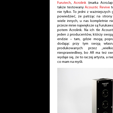
Furutech
,
Acrolink
(marka AcroJap
także testowany
Acoustic Revive
t
nie tylko. To jedni z ważniejszych
powiedzieć, że patrząc na stron
wiele innych, u nas kompletnie n
przeze mnie największe są Furukawa 
potem Acrolink. Na ich tle Acous
jeden z producentów, którzy swoją 
endzie – tam, gdzie mogą popra
dodając przy tym swoją własn
produkowanych przez „wielk
niesprawiedliwy, bo AR ma też sw
wydaje się, że to raczej artysta, a ni
co mam na myśli.