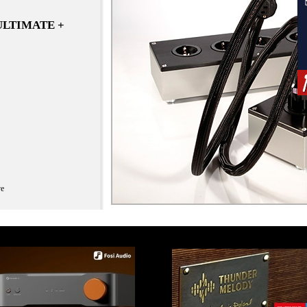
C
 ULTIMATE +
ve