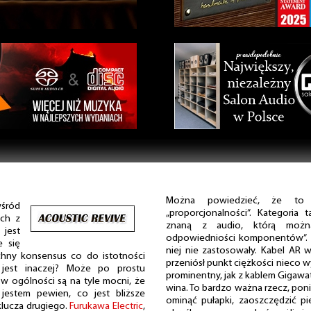
Można powiedzieć, że to z
śród
„proporcjonalności”. Kategoria 
ych z
znaną z audio, którą możn
 jest
odpowiedniości komponentów”. P
e się
niej nie zastosowały. Kabel AR w
chny konsensus co do istotności
przeniósł punkt ciężkości nieco wy
jest inaczej? Może po prostu
prominentny, jak z kablem Gigawat
 ogólności są na tyle mocni, że
wina. To bardzo ważna rzecz, pon
 jestem pewien, co jest bliższe
ominąć pułapki, zaoszczędzić pi
klucza drugiego.
Furukawa Electric
,