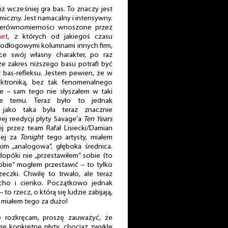
ż wcześniej gra bas. To znaczy jest
amiczny. Jest namacalny i intensywny.
ierównomierności wnoszone przez
net
, z których od jakiegoś czasu
podłogowymi kolumnami innych firm,
ce swój własny charakter, po raz
że zakres niższego basu potrafi być
bas-refleksu. Jestem pewien, że w
ektroniką, bez tak fenomenalnego
ne – sam tego nie słyszałem w taki
e temu. Teraz było to jednak
 jako taka była teraz znacznie
ej reedycji płyty Savage’a
Ten Years
j przez team Rafał Lisiecki/Damian
iej za
Tonight
tego artysty, miałem
im „analogowa”, głęboka średnica.
opóki nie „przestawiłem” sobie (to
sobie” mogłem przestawić – to tylko
czki. Chwilę to trwało, ale teraz
cho i cienko. Początkowo jednak
to rzecz, o którą się ludzie zabijają,
ja miałem tego za dużo!
ę rozkręcam, proszę zauważyć, że
e konkretne płyty, chociaż zwykle