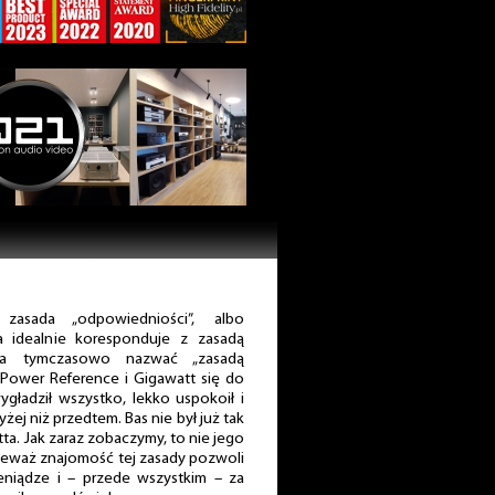
asada „odpowiedniości”, albo
ta idealnie koresponduje z zasadą
a tymczasowo nazwać „zasadą
ower Reference i Gigawatt się do
ygładził wszystko, lekko uspokoił i
żej niż przedtem. Bas nie był już tak
ta. Jak zaraz zobaczymy, to nie jego
ieważ znajomość tej zasady pozwoli
eniądze i – przede wszystkim – za