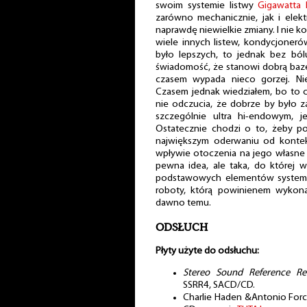
swoim systemie listwy
Gigawatta 
zarówno mechanicznie, jak i elek
naprawdę niewielkie zmiany. I nie 
wiele innych listew, kondycjonerów
było lepszych, to jednak bez bó
świadomość, że stanowi dobrą bazę
czasem wypada nieco gorzej. Ni
Czasem jednak wiedziałem, bo to 
nie odczucia, że dobrze by było
szczególnie ultra hi-endowym, je
Ostatecznie chodzi o to, żeby p
największym oderwaniu od kontek
wpływie otoczenia na jego własne 
pewna idea, ale taka, do której w
podstawowych elementów systemu
roboty, którą powinienem wykon
dawno temu.
ODSŁUCH
Płyty użyte do odsłuchu:
Stereo Sound Reference Rec
SSRR4, SACD/CD.
Charlie Haden &Antonio For