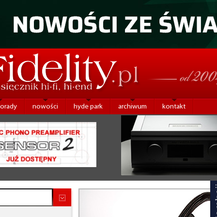
porady
nowości
hyde park
archiwum
kontakt