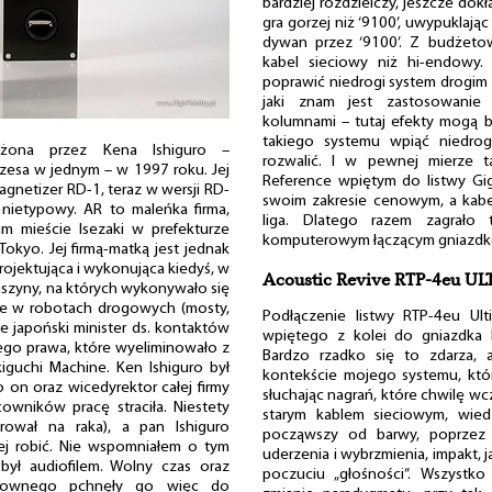
bardziej rozdzielczy, jeszcze dokł
gra gorzej niż ‘9100’, uwypuklają
dywan przez ‘9100’. Z budżeto
kabel sieciowy niż hi-endowy. 
poprawić niedrogi system drogi
jaki znam jest zastosowanie d
kolumnami – tutaj efekty mogą b
takiego systemu wpiąć niedro
ożona przez Kena Ishiguro –
rozwalić. I w pewnej mierze 
rezesa w jednym – w 1997 roku. Jej
Reference wpiętym do listwy Gig
gnetizer RD-1, teraz w wersji RD-
swoim zakresie cenowym, a kabel
 nietypowy. AR to maleńka firma,
liga. Dlatego razem zagrało
im mieście Isezaki w prefekturze
komputerowym łączącym gniazdko 
Tokyo. Jej firmą-matką jest jednak
projektująca i wykonująca kiedyś, w
Acoustic Revive RTP-4eu U
aszyny, na których wykonywało się
e w robotach drogowych (mosty,
Podłączenie listwy RTP-4eu Ul
 japoński minister ds. kontaktów
wpiętego z kolei do gniazdka 
o prawa, które wyeliminowało z
Bardzo rzadko się to zdarza, a
iguchi Machine. Ken Ishiguro był
kontekście mojego systemu, któ
 on oraz wicedyrektor całej firmy
słuchając nagrań, które chwilę wcze
acowników pracę straciła. Niestety
starym kablem sieciowym, wiedz
rował na raka), a pan Ishiguro
począwszy od barwy, poprzez d
lej robić. Nie wspomniałem o tym
uderzenia i wybrzmienia, impakt,
 był audiofilem. Wolny czas oraz
poczuciu „głośności”. Wszystko
nsownego pchnęły go więc do