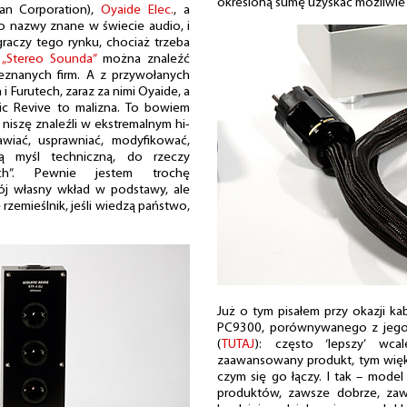
określoną sumę uzyskać możliwie 
an Corporation),
Oyaide Elec.
, a
o nazwy znane w świecie audio, i
 graczy tego rynku, chociaż trzeba
y
„Stereo Sounda”
można znaleźć
ieznanych firm. A z przywołanych
i Furutech, zaraz za nimi Oyaide, a
tic Revive to malizna. To bowiem
niszę znaleźli w ekstremalnym hi-
wiać, usprawniać, modyfikować,
ą myśl techniczną, do rzeczy
ich”. Pewnie jestem trochę
ój własny wkład w podstawy, ale
e rzemieślnik, jeśli wiedzą państwo,
Już o tym pisałem przy okazji ka
PC9300, porównywanego z jego 
(
TUTAJ
): często ‘lepszy’ wca
zaawansowany produkt, tym więk
czym się go łączy. I tak – model
produktów, zawsze dobrze, zawsz