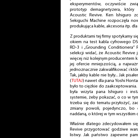
eksperymentów, oczywiście zwi
prototyp demagnetyzera, który
Acoustic Revive. Ken Ishiguro z
Sekiguchi Machine rozpoczęła nowy
produkująca kable, akcesoria itp. dla
Z produktami tej firmy spotykamy się
okiem na test kabla cyfrowego DS
RD-3 i „Grounding Conditionera”
selekcji widać, że Acoustic Reviv
więcej niż kolejnym producentem k
jej ofercie mniejszością, a najważ
jednoznacznie zakwalifikować i kt
Tak, jakby kable nie były... Jak pi
(
TUTAJ
) nawet dla pana Yoshi Honta
było to ciężkie do zaakceptowania.
była wizyta pana Ishiguro i ins
systemie, żeby pokazać, o co w ty
trzeba się do tematu przyłożyć, z
zmiany powoli, pojedynczo, bo 
naddaną, o której w tym wszystkim 
Właśnie dlatego zdecydowałem się 
Revive przygotować godziwe waru
listwy. Jak państwo zapewne pa