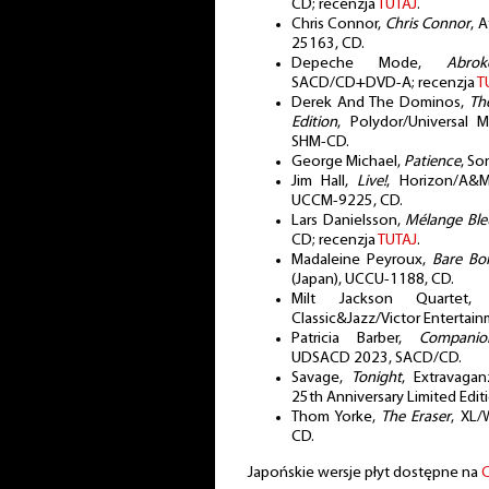
CD; recenzja
TUTAJ
.
Chris Connor,
Chris Connor
, 
25163, CD.
Depeche Mode,
Abro
SACD/CD+DVD-A; recenzja
T
Derek And The Dominos,
Th
Edition
, Polydor/Universal 
SHM-CD.
George Michael,
Patience
, So
Jim Hall,
Live!
, Horizon/A&M
UCCM-9225, CD.
Lars Danielsson,
Mélange Ble
CD; recenzja
TUTAJ
.
Madaleine Peyroux,
Bare Bo
(Japan), UCCU-1188, CD.
Milt Jackson Quartet
Classic&Jazz/Victor Entertai
Patricia Barber,
Companio
UDSACD 2023, SACD/CD.
Savage,
Tonight
, Extravagan
25th Anniversary Limited Edit
Thom Yorke,
The Eraser
, XL/
CD.
Japońskie wersje płyt dostępne na