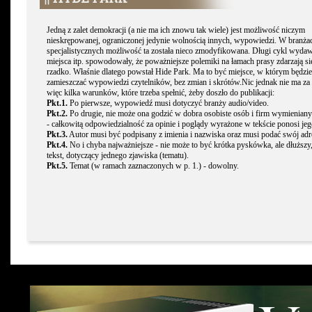
Jedną z zalet demokracji (a nie ma ich znowu tak wiele) jest możliwość niczym
nieskrępowanej, ograniczonej jedynie wolnością innych, wypowiedzi. W branża
specjalistycznych możliwość ta została nieco zmodyfikowana. Długi cykl wydaw
miejsca itp. spowodowały, że poważniejsze polemiki na łamach prasy zdarzają s
rzadko. Właśnie dlatego powstał Hide Park. Ma to być miejsce, w którym będzi
zamieszczać wypowiedzi czytelników, bez zmian i skrótów.Nic jednak nie ma za 
więc kilka warunków, które trzeba spełnić, żeby doszło do publikacji:
Pkt.1.
Po pierwsze, wypowiedź musi dotyczyć branży audio/video.
Pkt.2.
Po drugie, nie może ona godzić w dobra osobiste osób i firm wymieniany
- całkowitą odpowiedzialność za opinie i poglądy wyrażone w tekście ponosi jeg
Pkt.3.
Autor musi być podpisany z imienia i nazwiska oraz musi podać swój adr
Pkt.4.
No i chyba najważniejsze - nie może to być krótka pyskówka, ale dłuższy
tekst, dotyczący jednego zjawiska (tematu).
Pkt.5.
Temat (w ramach zaznaczonych w p. 1.) - dowolny.