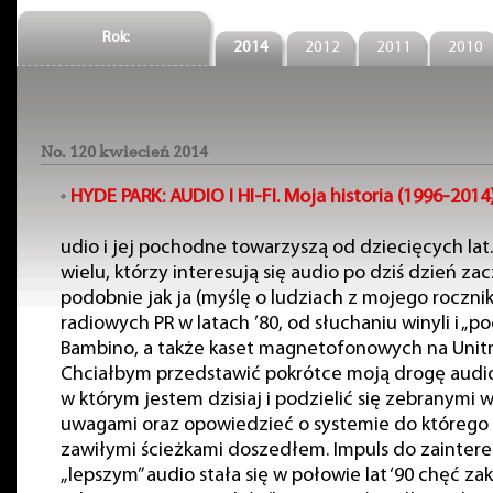
Rok:
2014
2012
2011
2010
No. 120 kwiecień 2014
HYDE PARK:
AUDIO I HI-FI. Moja historia (1996-2014
udio i jej pochodne towarzyszą od dziecięcych lat.
wielu, którzy interesują się audio po dziś dzień za
podobnie jak ja (myślę o ludziach z mojego rocznik
radiowych PR w latach ’80, od słuchaniu winyli i „p
Bambino, a także kaset magnetofonowych na Unitr
Chciałbym przedstawić pokrótce moją drogę audio
w którym jestem dzisiaj i podzielić się zebranymi 
uwagami oraz opowiedzieć o systemie do którego 
zawiłymi ścieżkami doszedłem. Impuls do zaintere
„lepszym” audio stała się w połowie lat ‘90 chęć za