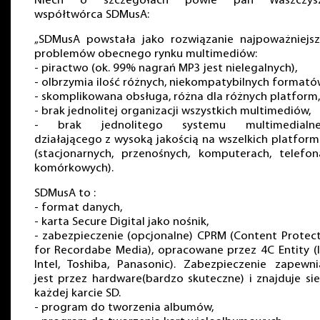
Niech o szczegółach powie pan Waszczysz
współtwórca SDMusA:
„SDMusA powstała jako rozwiązanie najpoważniejsz
problemów obecnego rynku multimediów:
- piractwo (ok. 99% nagrań MP3 jest nielegalnych),
- olbrzymia ilość różnych, niekompatybilnych formató
- skomplikowana obsługa, różna dla różnych platform,
- brak jednolitej organizacji wszystkich multimediów,
- brak jednolitego systemu multimedialne
działającego z wysoką jakością na wszelkich platfor
(stacjonarnych, przenośnych, komputerach, telefon
komórkowych).
SDMusA to :
- format danych,
- karta Secure Digital jako nośnik,
- zabezpieczenie (opcjonalne) CPRM (Content Protec
for Recordabe Media), opracowane przez 4C Entity (
Intel, Toshiba, Panasonic). Zabezpieczenie zapewn
jest przez hardware(bardzo skuteczne) i znajduje si
każdej karcie SD.
- program do tworzenia albumów,