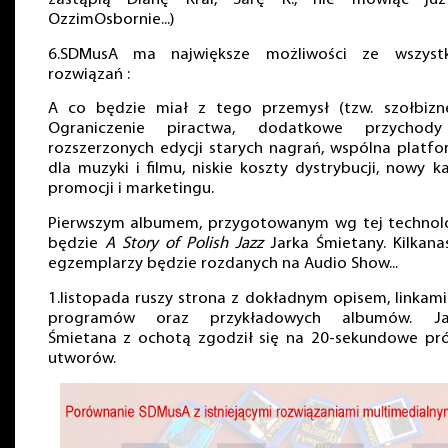
OzzimOsbornie...)
6.SDMusA ma największe możliwości ze wszystk
rozwiązań :
A co będzie miał z tego przemysł (tzw. szołbizne
Ograniczenie piractwa, dodatkowe przychod
rozszerzonych edycji starych nagrań, wspólna platf
dla muzyki i filmu, niskie koszty dystrybucji, nowy k
promocji i marketingu.
Pierwszym albumem, przygotowanym wg tej technolo
będzie
A Story of Polish Jazz
Jarka Śmietany. Kilkana
egzemplarzy będzie rozdanych na Audio Show...
1.listopada ruszy strona z dokładnym opisem, linkam
programów oraz przykładowych albumów. Ja
Śmietana z ochotą zgodził się na 20-sekundowe pró
utworów.