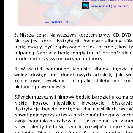
3. Niższa cena. Najwyższym kosztem płyty CD, DVD 
Blu-ray jest koszt dystrybucji. Ponieważ albumy SD
będą mogły być zapisywane przez Internet, koszty
odpadną. Nagrania będą mogły trafiać bezpośrednio
producenta czy wykonawcy do odbiorcy.
4. Właściciel nagranego legalnie albumu będzie m
wolny dostęp do dodatkowych atrakcji, jak wer
koncertowe, wywiady, fotografie, bilety na konc
ulubionego wykonawcy.
5.Rynek muzyczny i filmowy będzie bardziej urozmaic
Niskie koszty, niewielkie inwestycje, błyskawic
dystrybucja będzie dostępna dla niewielkich wytwó
Nawet pojedynczy artysta będzie mógł rozpowszechn
swoje nagrania na całyświat - i jeszcze na tym zarab
Nowe talenty będą się szybciej rozwijać ( a może n
zastąpią Dianę Kral, Sarę K., nie mówiąc ju