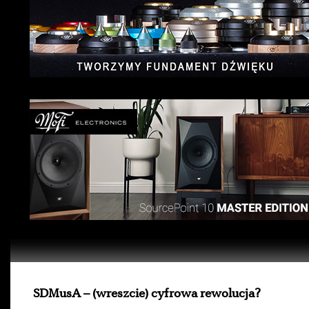
SDMusA – (wreszcie) cyfrowa rewolucja?