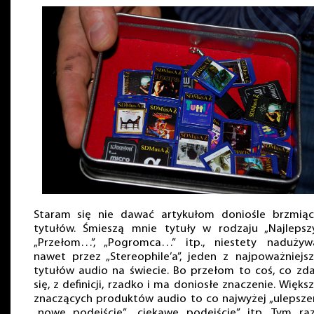
Staram się nie dawać artykułom doniośle brzmiąc
tytułów. Śmieszą mnie tytuły w rodzaju „Najlepszy
„Przełom…”, „Pogromca…” itp., niestety nadużyw
nawet przez „Stereophile’a”, jeden z najpoważniejs
tytułów audio na świecie. Bo przełom to coś, co zd
się, z definicji, rzadko i ma doniosłe znaczenie. Więks
znaczących produktów audio to co najwyżej „ulepszen
„nowe podejście”, „ciekawe podejście” itp. Tym ra