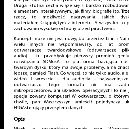
Druga istotna cecha wiąże się z bardzo rozbudowa
elementem interaktywnym, jak filmy, biografie itp. Trz
rzecz, to możliwość nagrywania takich dys
materiałem ściągniętym z internetu. A wszystko to 
zachowaniu wysokiej ochrony przed piractwem.
Koncept może nie jest nowy, bo przecież Linn i Nai
wielu innych nie wspomniawszy, od lat prom
odtwarzacze twardodyskowe (odtwarzacze pli
audio). I tu przebłyskuje pierwszy promień geniu
rozwiązania SDMusA. To platforma bazująca nie
twardym dysku, który ma swoje problemy, a na znac
lepszej pamięci Flash. Co więcej, to nie tylko audio, ale
wideo. I wreszcie – dla audiofila – najważniejsze
odtwarzaczu tego formatu nie ma żadn
mikroprocesorów, ani układów operacyjnych! To nie 
specjalizowany komputer! W odtwarzaczu, o którym
chwile, pan Waszczyszyn umieścił pojedynczy uk
FPGAsterujący przesyłem danych.
Opis