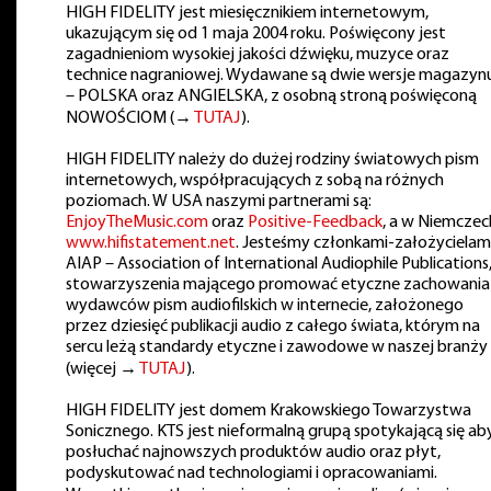
HIGH FIDELITY jest miesięcznikiem internetowym,
ukazującym się od 1 maja 2004 roku. Poświęcony jest
zagadnieniom wysokiej jakości dźwięku, muzyce oraz
technice nagraniowej. Wydawane są dwie wersje magazyn
– POLSKA oraz ANGIELSKA, z osobną stroną poświęconą
NOWOŚCIOM (→
TUTAJ
).
HIGH FIDELITY należy do dużej rodziny światowych pism
internetowych, współpracujących z sobą na różnych
poziomach. W USA naszymi partnerami są:
EnjoyTheMusic.com
oraz
Positive-Feedback
, a w Niemczec
www.hifistatement.net
. Jesteśmy członkami-założycielam
AIAP – Association of International Audiophile Publications
stowarzyszenia mającego promować etyczne zachowania
wydawców pism audiofilskich w internecie, założonego
przez dziesięć publikacji audio z całego świata, którym na
sercu leżą standardy etyczne i zawodowe w naszej branży
(więcej →
TUTAJ
).
HIGH FIDELITY jest domem Krakowskiego Towarzystwa
Sonicznego. KTS jest nieformalną grupą spotykającą się ab
posłuchać najnowszych produktów audio oraz płyt,
podyskutować nad technologiami i opracowaniami.