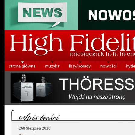
strona główna
muzyka
listy/porady
nowości
hyde
Spis treści
268 Sierpień 2026