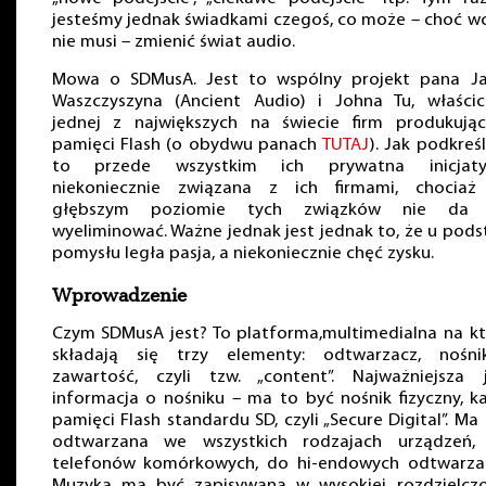
jesteśmy jednak świadkami czegoś, co może – choć w
nie musi – zmienić świat audio.
Mowa o SDMusA. Jest to wspólny projekt pana Ja
Waszczyszyna (Ancient Audio) i Johna Tu, właścici
jednej z największych na świecie firm produkując
pamięci Flash (o obydwu panach
TUTAJ
). Jak podkreśl
to przede wszystkim ich prywatna inicjaty
niekoniecznie związana z ich firmami, chociaż
głębszym poziomie tych związków nie da 
wyeliminować. Ważne jednak jest jednak to, że u pod
pomysłu legła pasja, a niekoniecznie chęć zysku.
Wprowadzenie
Czym SDMusA jest? To platforma,multimedialna na k
składają się trzy elementy: odtwarzacz, nośni
zawartość, czyli tzw. „content”. Najważniejsza j
informacja o nośniku – ma to być nośnik fizyczny, k
pamięci Flash standardu SD, czyli „Secure Digital”. Ma
odtwarzana we wszystkich rodzajach urządzeń,
telefonów komórkowych, do hi-endowych odtwarzac
Muzyka ma być zapisywana w wysokiej rozdzielczoś