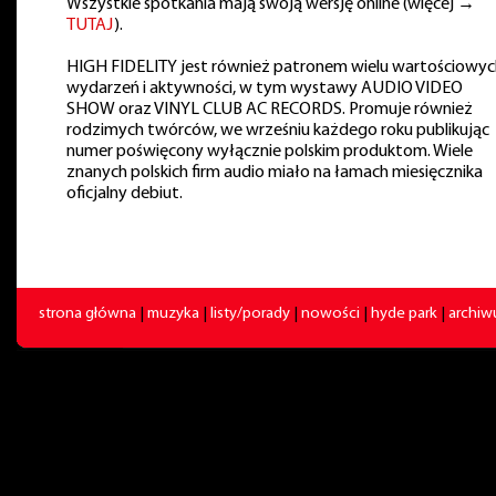
Wszystkie spotkania mają swoją wersję online (więcej →
TUTAJ
).
HIGH FIDELITY jest również patronem wielu wartościowyc
wydarzeń i aktywności, w tym wystawy AUDIO VIDEO
SHOW oraz VINYL CLUB AC RECORDS. Promuje również
rodzimych twórców, we wrześniu każdego roku publikując
numer poświęcony wyłącznie polskim produktom. Wiele
znanych polskich firm audio miało na łamach miesięcznika
oficjalny debiut.
strona główna
|
muzyka
|
listy/porady
|
nowości
|
hyde park
|
archi