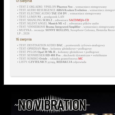
01 sierpnia
•
TEST Z OKŁADKI: YPSILON
Phaeton Neo
⸜ wzmacniacz zintegrowany
•
TEST: AUDIO RESURGENCE
AR6A Kraken Evolution
⸜ wzmacniacz zintegr
•
TEST: ELECTRIC AUDIO
TAE 150 DV
⸜ wzmacniacz zintegrowany
•
TEST: LUMIN
N1
⸜ przełącznik LAN
•
TEST: SHANLING
SCD3.3
⸜ odtwarzacz
SACD/MQA-CD
•
TEST: SILENT ANGEL
Munich M1 v2
⸜ odtwarzacz plików audio
•
TEST: VINNIEROSSI
Brama Integrated Amplifier
⸜ wzmacniacz zintegrowany
•
MUZYKA ⸜ recenzja:
SONNY ROLLINS
,
Saxophone Colossus
, Hemiolia Recor
LP ⸜ 2026
16 sierpnia
•
TEST: DESTINATION AUDIO
DAC
⸜ przetwornik cyfrowo-analogowy
•
TEST: OPHIDIAN
Skye
⸜ kolumny głośnikowe • podłogowe
•
TEST: PYLON
Opal 30 Mk II
⸜ kolumny głośnikowe • podłogowe
•
TEST: SENNHEISER
HD 480 Pro
⸜ słuchawki dynamiczne • wokółuszne
•
TEST: SUMIKO
Oriole
⸜ wkładka gramofonowa
MC
•
LISTY:
CZYTELNICY
pytają,
REDAKCJA
odpowiada