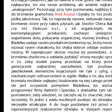
brzmiącym playerem, jaki od dawna u mnie gościł. Nie mówię
najlepszym, bo ma swoje problemy, ale właśnie najbard
„analogowym”. Pozostając przy tym porównaniu, najbliżej E
do brzmienia gramofonu
Avid Acutus
i byłaby to też pod
półka jakościowa. Tak, to naprawdę rasowe, niebywale nasy
brzmienie, które przy takich płytach, jak
Strollin’
Cheta Bak
czy też
Viaticum
e.s.t., z ich organicznym, ni
kontemplacyjnym przekazem, zachwyci umiejętno
wypełnienia dołu, pokazania organicznej, mocnej średnicy. 
Bladelius nadaje swoim produktom konkretny rys, który możn
nazwać rysem charakteru, bo chyba dobrze oddaje osobo
twórcy. W największym skrócie można by powiedzieć, 
brzmieniu chodzi mu o oddanie „ludzkiej” strony muzyki i spr
o to, żeby środek pasma, przedział, na który jest
genetycznie najbardziej uwrażliwieni, był pozbaw
jakichkolwiek elementów kojarzonych nie tyle z cyfrą, 
mechanicznym odtworzeniem w ogóle. Walka o to, aby śred
brzmiała możliwie najlepiej i budowanie na niej całego prze
nie jest oczywiście pomysłem Bladeliusa, bo wysta
przypomnieć firmy Harbeth i Spendor, z dokładnie tym s
postulatem, żeby wiedzieć, że zaczęło się to znacznie, znac
wcześniej. To jedno z wielu możliwych podejść do dźwięku,
niezwykle atrakcyjne. A do tego podzielane też przez w
najważniejszych realizatorów dźwięku w dziejach rejestr