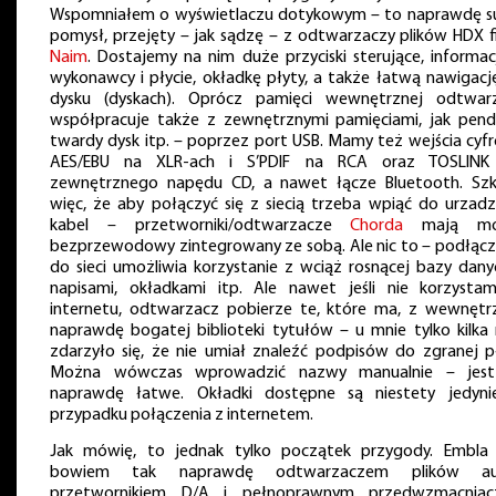
Wspomniałem o wyświetlaczu dotykowym – to naprawdę s
pomysł, przejęty – jak sądzę – z odtwarzaczy plików HDX f
Naim
. Dostajemy na nim duże przyciski sterujące, informac
wykonawcy i płycie, okładkę płyty, a także łatwą nawigacj
dysku (dyskach). Oprócz pamięci wewnętrznej odtwar
współpracuje także z zewnętrznymi pamięciami, jak pendr
twardy dysk itp. – poprzez port USB. Mamy też wejścia cyf
AES/EBU na XLR-ach i S’PDIF na RCA oraz TOSLINK
zewnętrznego napędu CD, a nawet łącze Bluetooth. Sz
więc, że aby połączyć się z siecią trzeba wpiąć do urzadz
kabel – przetworniki/odtwarzacze
Chorda
mają mo
bezprzewodowy zintegrowany ze sobą. Ale nic to – podłącz
do sieci umożliwia korzystanie z wciąż rosnącej bazy dany
napisami, okładkami itp. Ale nawet jeśli nie korzysta
internetu, odtwarzacz pobierze te, które ma, z wewnętrz
naprawdę bogatej biblioteki tytułów – u mnie tylko kilka 
zdarzyło się, że nie umiał znaleźć podpisów do zgranej pł
Można wówczas wprowadzić nazwy manualnie – jes
naprawdę łatwe. Okładki dostępne są niestety jedyn
przypadku połączenia z internetem.
Jak mówię, to jednak tylko początek przygody. Embla 
bowiem tak naprawdę odtwarzaczem plików aud
przetwornikiem D/A i pełnoprawnym przedwzmacnia