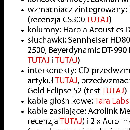
wzmacniacz zintegrowany: 
(recenzja CS300
TUTAJ
)
kolumny: Harpia Acoustics
słuchawki: Sennheiser HD80
2500, Beyerdynamic DT-990 P
TUTAJ
i
TUTAJ
)
interkonekty: CD-przedwzm
artykuł
TUTAJ
, przedwzmac
Gold Eclipse 52 (test
TUTAJ
)
kable głośnikowe:
Tara Lab
kable zasilające: Acrolink 
recenzja
TUTAJ
) i 2 x Acrol