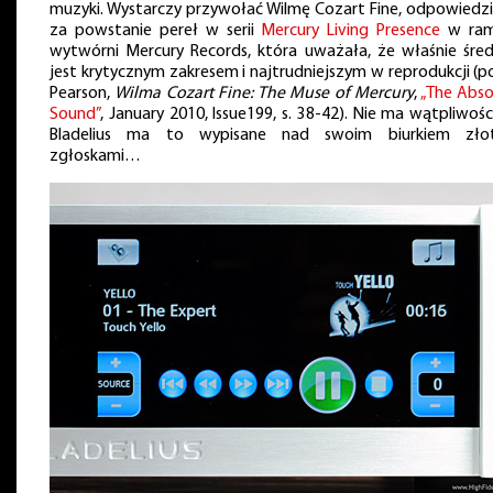
muzyki. Wystarczy przywołać Wilmę Cozart Fine, odpowiedzi
za powstanie pereł w serii
Mercury Living Presence
w ram
wytwórni Mercury Records, która uważała, że właśnie śred
jest krytycznym zakresem i najtrudniejszym w reprodukcji (po
Pearson,
Wilma Cozart Fine: The Muse of Mercury
,
„The Abso
Sound”
, January 2010, Issue199, s. 38-42). Nie ma wątpliwośc
Bladelius ma to wypisane nad swoim biurkiem zło
zgłoskami…