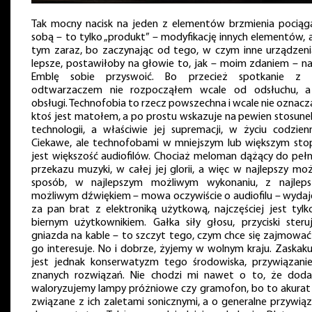
Tak mocny nacisk na jeden z elementów brzmienia pociąg
sobą – to tylko „produkt” – modyfikację innych elementów, a
tym zaraz, bo zaczynając od tego, w czym inne urządzeni
lepsze, postawiłoby na głowie to, jak – moim zdaniem – na
Emblę sobie przyswoić. Bo przecież spotkanie z
odtwarzaczem nie rozpocząłem wcale od odsłuchu, 
obsługi. Technofobia to rzecz powszechna i wcale nie oznacz
ktoś jest matołem, a po prostu wskazuje na pewien stosune
technologii, a właściwie jej supremacji, w życiu codzien
Ciekawe, ale technofobami w mniejszym lub większym stop
jest większość audiofilów. Chociaż meloman dążący do peł
przekazu muzyki, w całej jej glorii, a więc w najlepszy moż
sposób, w najlepszym możliwym wykonaniu, z najlep
możliwym dźwiękiem – mowa oczywiście o audiofilu – wydaje
za pan brat z elektroniką użytkową, najczęściej jest tylko
biernym użytkownikiem. Gałka siły głosu, przyciski steruj
gniazda na kable – to szczyt tego, czym chce się zajmować 
go interesuje. No i dobrze, żyjemy w wolnym kraju. Zaskaku
jest jednak konserwatyzm tego środowiska, przywiązani
znanych rozwiązań. Nie chodzi mi nawet o to, że doda
waloryzujemy lampy próżniowe czy gramofon, bo to akurat 
związane z ich zaletami sonicznymi, a o generalne przywiąz