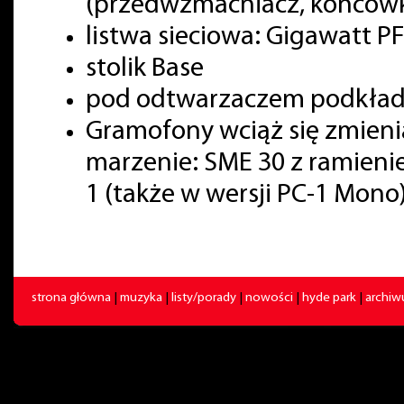
(przedwzmacniacz, końcówk
listwa sieciowa: Gigawatt PF
stolik Base
pod odtwarzaczem podkładki
Gramofony wciąż się zmienia
marzenie: SME 30 z ramienie
1 (także w wersji PC-1 Mono)
strona główna
|
muzyka
|
listy/porady
|
nowości
|
hyde park
|
archi