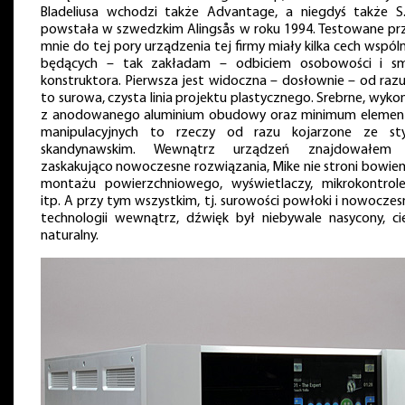
Bladeliusa wchodzi także Advantage, a niegdyś także S.A
powstała w szwedzkim Alingsås w roku 1994. Testowane pr
mnie do tej pory urządzenia tej firmy miały kilka cech wspól
będących – tak zakładam – odbiciem osobowości i s
konstruktora. Pierwsza jest widoczna – dosłownie – od razu
to surowa, czysta linia projektu plastycznego. Srebrne, wyk
z anodowanego aluminium obudowy oraz minimum eleme
manipulacyjnych to rzeczy od razu kojarzone ze st
skandynawskim. Wewnątrz urządzeń znajdowałem
zaskakująco nowoczesne rozwiązania, Mike nie stroni bowie
montażu powierzchniowego, wyświetlaczy, mikrokontrol
itp. A przy tym wszystkim, tj. surowości powłoki i nowoczes
technologii wewnątrz, dźwięk był niebywale nasycony, cie
naturalny.