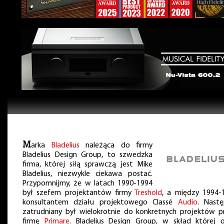
M
arka
Bladelius
należąca do firmy
Bladelius Design Group, to szwedzka
firma, której siłą sprawczą jest Mike
Bladelius, niezwykle ciekawa postać.
Przypomnijmy, że w latach 1990-1994
był szefem projektantów firmy
Treshold
, a między 1994-
konsultantem działu projektowego Classé
Audio
. Nastę
zatrudniany był wielokrotnie do konkretnych projektów p
firmę
Primare
. Bladelius Design Group, w skład której 