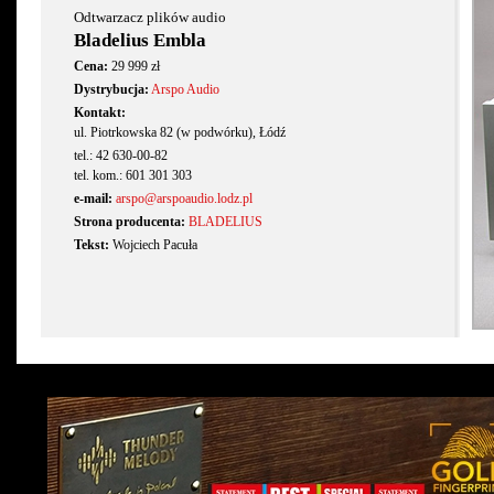
Odtwarzacz plików audio
Bladelius Embla
Cena:
29 999 zł
Dystrybucja:
Arspo Audio
Kontakt:
ul. Piotrkowska 82 (w podwórku), Łódź
tel.: 42 630-00-82
tel. kom.: 601 301 303
e-mail:
arspo@arspoaudio.lodz.pl
Strona producenta:
BLADELIUS
Tekst:
Wojciech Pacuła