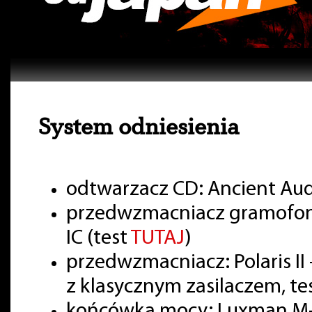
System odniesienia
odtwarzacz CD: Ancient Aud
przedwzmacniacz gramofon
IC (test
TUTAJ
)
przedwzmacniacz: Polaris II 
z klasycznym zasilaczem, te
końcówka mocy: Luxman M-