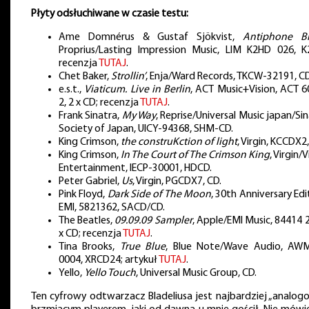
Płyty odsłuchiwane w czasie testu:
Ame Domnérus & Gustaf Sjökvist,
Antiphone B
Proprius/Lasting Impression Music, LIM K2HD 026, K
recenzja
TUTAJ
.
Chet Baker,
Strollin’
, Enja/Ward Records, TKCW-32191, CD
e.s.t.,
Viaticum. Live in Berlin
, ACT Music+Vision, ACT 6
2, 2 x CD; recenzja
TUTAJ
.
Frank Sinatra,
My Way
, Reprise/Universal Music japan/Si
Society of Japan, UICY-94368, SHM-CD.
King Crimson,
the construKction of light
, Virgin, KCCDX2,
King Crimson,
In The Court of The Crimson King
, Virgin/V
Entertainment, IECP-30001, HDCD.
Peter Gabriel,
Us
, Virgin, PGCDX7, CD.
Pink Floyd,
Dark Side of The Moon
, 30th Anniversary Edi
EMI, 5821362, SACD/CD.
The Beatles,
09.09.09 Sampler
, Apple/EMI Music, 84414 2
x CD; recenzja
TUTAJ
.
Tina Brooks,
True Blue
, Blue Note/Wave Audio, AW
0004, XRCD24; artykuł
TUTAJ
.
Yello,
Yello Touch
, Universal Music Group, CD.
Ten cyfrowy odtwarzacz Bladeliusa jest najbardziej „analog