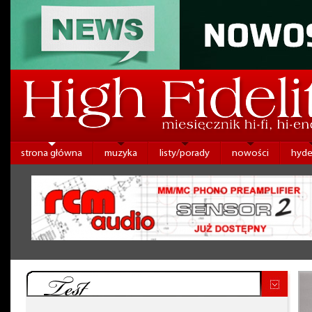
strona główna
muzyka
listy/porady
nowości
hyde
Test