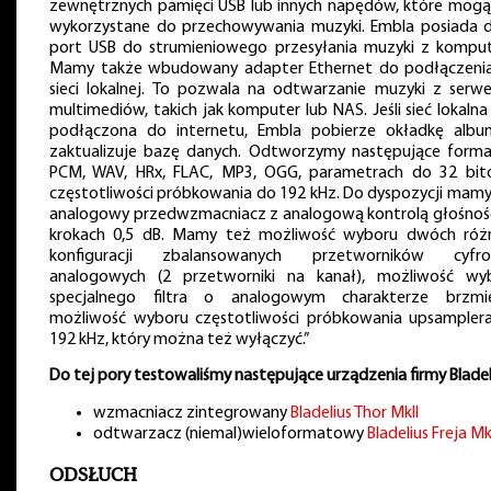
zewnętrznych pamięci USB lub innych napędów, które mogą
wykorzystane do przechowywania muzyki. Embla posiada d
port USB do strumieniowego przesyłania muzyki z komput
Mamy także wbudowany adapter Ethernet do podłączeni
sieci lokalnej. To pozwala na odtwarzanie muzyki z serw
multimediów, takich jak komputer lub NAS. Jeśli sieć lokalna
podłączona do internetu, Embla pobierze okładkę albu
zaktualizuje bazę danych. Odtworzymy następujące forma
PCM, WAV, HRx, FLAC, MP3, OGG, parametrach do 32 bit
częstotliwości próbkowania do 192 kHz. Do dyspozycji mamy
analogowy przedwzmacniacz z analogową kontrolą głośnośc
krokach 0,5 dB. Mamy też możliwość wyboru dwóch róż
konfiguracji zbalansowanych przetworników cyfr
analogowych (2 przetworniki na kanał), możliwość wy
specjalnego filtra o analogowym charakterze brzmie
możliwość wyboru częstotliwości próbkowania upsampler
192 kHz, który można też wyłączyć.”
Do tej pory testowaliśmy następujące urządzenia firmy Bladel
wzmacniacz zintegrowany
Bladelius Thor MkII
odtwarzacz (niemal)wieloformatowy
Bladelius Freja Mk
ODSŁUCH