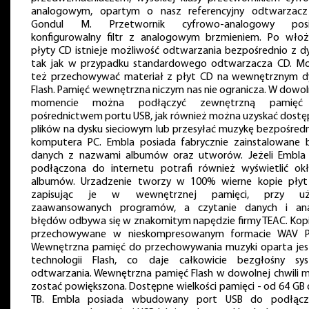
analogowym, opartym o nasz referencyjny odtwarzac
Gondul M. Przetwornik cyfrowo-analogowy posi
konfigurowalny filtr z analogowym brzmieniem. Po włoż
płyty CD istnieje możliwość odtwarzania bezpośrednio z dy
tak jak w przypadku standardowego odtwarzacza CD. M
też przechowywać materiał z płyt CD na wewnętrznym d
Flash. Pamięć wewnętrzna niczym nas nie ogranicza. W dowo
momencie można podłączyć zewnętrzną pamięć
pośrednictwem portu USB, jak również można uzyskać dostę
plików na dysku sieciowym lub przesyłać muzykę bezpośredn
komputera PC. Embla posiada fabrycznie zainstalowane 
danych z nazwami albumów oraz utworów. Jeżeli Embla 
podłączona do internetu potrafi również wyświetlić okł
albumów. Urzadzenie tworzy w 100% wierne kopie płyt
zapisując je w wewnętrznej pamięci, przy uży
zaawansowanych programów, a czytanie danych i ana
błędów odbywa się w znakomitym napędzie firmy TEAC. Kopi
przechowywane w nieskompresowanym formacie WAV 
Wewnętrzna pamięć do przechowywania muzyki oparta jes
technologii Flash, co daje całkowicie bezgłośny sy
odtwarzania. Wewnętrzna pamięć Flash w dowolnej chwili 
zostać powiększona. Dostępne wielkości pamięci - od 64 GB 
TB. Embla posiada wbudowany port USB do podłącz