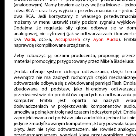
(analogowym). Mamy bowiem aż trzy wejścia liniowe – jedno
i dwa RCA – oraz trzy wyjścia z przedwzmacniacza – jedno X
dwa RCA. Jeśli korzystamy z własnego przedwzmacnia
możemy w menu ustawić stały poziom sygnału wyjściow
Dodajmy, że regulacja siły głosu odbywa się w dom
analogowej, nie cyfrowej (jak w odtwarzaczach i konwerte
D/A
Wadii
, dCS-a,
Accuphase’a
czy
Ayon Audio
). Embl
naprawdę skomplikowane urządzenie.
Żeby zobaczyć ją oczami producenta, proponuję przecz
materiał promocyjny, przygotowany przez Mike’a Bladeliusa:
„Embla oferuje system cichego odtwarzania, dzięki temu
wewnątrz nie ma żadnych ruchomych części mechaniczny
odtwarzanie odbywa się z wbudowanej pamięci Flash. Embla 
zbudowana od podstaw, jako hi-endowy odtwarzac
przeciwieństwie do produktów opartych na odtwarzaniu p
komputer Embla jest oparta na naszych własn
doświadczeniach w projektowaniu komponentów audio
umożliwia pełną kontrolę nad czasem i odczytem płyt. Embla 
zaprojektowana od podstaw jako audiofilska jednostka i nie 
jedynie zmodyfikowanym komputerem, który pozwala kopi
płyty. Jest nie tylko odtwarzaczem, ale również analog
przedwzmacniaczem, wysokiej klasy przetwornikiem cyfr