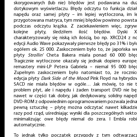
skorygowanych (lub nie) błędów jest podawana na du
dotykowym wyświetlaczu. Błędy odczytu to funkcja dział
napędu oraz samej płyty – im lepiej wytłoczona, im le
przygotowana matryca, tym mniej błędów powinno powst
podczas odczytu krążka. Z zaciekawieniem więc, zgryw
kolejne płyty, śledziłem ilość błędów. Dyski 
charakteryzowały się niską ich ilością, bo np. XRCD24 z n
edycji Audio Wave pokazywały pierwsze błędy po 31% i było
ogółem ok. 25 000. Zaskoczeniem było to, że japońska we
płyty
Strollin’
Cheta Bakera miała ponad 60 000 błę
Tragicznie wytłoczone okazały się jednak dopiero europej
remastery mini-LP Petera Gabriela – niemal 95 000 błę
Zupełnym zaskoczeniem było natomiast to, że roczni
edycja płyty
Dark Side of the Mood
Pink Floyd na hybryd
SACD nie miała błędów w ogóle… Jak mówię, to nie t
problem płyt, ale i napędu i żaden transport DVD nie bę
nawet w części tak dobry, jak dedykowany, solidny napęd
DVD-ROM z odpowiednim oprogramowaniem pozwala jedna
pewną sztuczkę – płytę można odczytać nawet kilkadzie
razy pod rząd, uśredniając wyniki dla poszczególnych sekto
minimalizując owe błędy niemal do zera. I Embla rob
automatycznie.
To jednak tylko początek przygody z tym odtwarzac