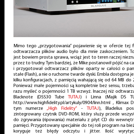
Mimo tego „przygotowania” pojawienie się w ofercie tej f
odtwarzacza plików audio było dla mnie zaskoczeniem. To
jest bowiem prosta sprawa, wciąż jest to teren raczej niezn
przez to trudny. Tym bardziej, że Mike postanowił pójść na c
i przygotował odtwarzacz plików oparty w całości o pam
stałe (Flash), a nie o ruchome twarde dyski. Embla dostępna j
kilku konfiguracjach, z pamięcią wahającą się od 64 MB do 2
Ponieważ małe pojemności są kompletnie bez sensu, trzeb
razu myśleć o pojemności 1 TB wzwyż. Inaczej niż odtwarz
Blacknote (DSS30 Tube
TUTAJ
) i Linna (Majik DS T
http://www.highfidelity.pl/artykuly/0904/linn.html , Klimax
tym numerze
„High Fidelity”
-
TUTAJ
), Bladelius pos
zintegrowany czytnik DVD-ROM, który służy przede wszys
do zgrywania (ripowania) materiału z płyt CD do wewnętr
pamięci. Przygotowany specjalnie do tej roli program na bie
koryguje też błędy odczytu i jitter. Ilość wyryty