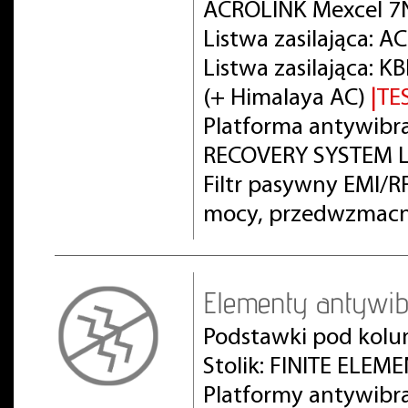
ACROLINK Mexcel 7
Listwa zasilająca: 
Listwa zasilająca:
(+ Himalaya AC)
|TE
Platforma antywibra
RECOVERY SYSTEM L
Filtr pasywny EMI/
mocy, przedwzmacn
Elementy antywib
Podstawki pod kolu
Stolik: FINITE ELEM
Platformy antywibr