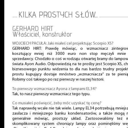
GERHARD HIRT
Właściciel, konstruktor
WOJCIECH PACUŁA: Jaki miałeś cel projektując Scorpio XS?
GERHARD HIRT: Prawdę mówiąc, o wzmacniacz zintegro
kosztujący mniej niż 3000 euro non stop męczyli mnie
sprzedawcy. Chodziło o coś w rodzaju otwartej bramy do lampo
świata Ayon Audio. Odpowiedzią na te prośby jest Scorpio XS, c
biznesowego punktu widzenia to dla nas bardzo trudny projekt
prostu kupujący dostaje mnóstwo „wzmacniacza” za te pienią
Robimy coś takiego po raz pierwszy w naszej historii.
To pierwszy wzmacniacz Ayona z lampami EL34?
Tak, to nasz pierwszy wzmacniacz tego typu.
Co musiałeś poświęcić, żeby móc uzyskać tę cenę?
Tak naprawdę wcale nie tak wiele. Lampy EL34 potrzebują mniej
zasilacza i mniejszego banku kondensatorów, a także mogą m
generalnie mówiąc, prostszy układ. Zastosowaliśmy też m
skomplikowany system chroniący lampy oraz pominęliśmy wej