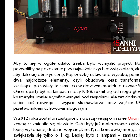
Aby to się w ogóle udało, trzeba było wymyślić projekt, kt
pozwoliłby na pozostanie przy najważniejszych rozwiązaniach, ale
aby dalo się obniżyć cenę. Poprzeczkę ustawiono wysoko, poni
dwa najdroższe elementy, czyli obudowa oraz transforma
zasilające, pozostały te same, co w droższym modelu o nazwie Sp
Orion oparty był na lampach mocy KT88, różnił się od niego gł
kosmetyką i mniej wyrafinowanymi podzespołami. Ale też dodaw
siebie coś nowego – wyjście słuchawkowe oraz wejście U
przetwornikiem cyfrowo-analogowym.
W 2012 roku został on zastąpiony nowszą wersją o nazwie
Orion I
zewnątrz zmieniło się niewiele. Gałki były już moletowane, opisy
lepiej wykonane, dodano wejście „Direct”, na końcówkę mocy, a
zwiększyła się tylko o 1 kg. Lepiej było z lampami – zamiast