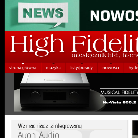
strona główna
muzyka
listy/porady
nowości
hyde
Wzmacniacz zintegrowany
Ayon Audio