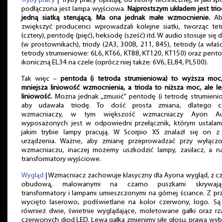
Tryby pracy
| ‘Tryby pracy’ opisują, od strony technicznej, w jaki s
podłączona jest lampa wyjściowa.
Najprostszym układem jest trio
jedną siatką sterującą. Ma ona jednak małe wzmocnienie.
Ab
zwiększyć producenci wprowadzali kolejne siatki, tworząc tet
(cztery), pentodę (pięć), heksodę (sześć) itd. W audio stosuje się 
(w prostownikach), triody (2A3, 300B, 211, 845), tetrody (a właś
tetrody strumieniowe: 6L6, KT66, KT88, KT120, KT150) oraz pento
ikoniczną EL34 na czele (oprócz niej także: 6V6, EL84, PL500).
Tak więc –
pentoda (i tetroda strumieniowa) to wyższa moc,
mniejsza liniowość wzmocnienia, a trioda to niższa moc, ale l
liniowość.
Można jednak „zmusić” pentodę (i tetrodę strumieni
aby udawała triodę. To dość prosta zmiana, dlatego c
wzmacniaczy, w tym większość wzmacniaczy Ayon Au
wyposażonych jest w odpowiedni przełącznik, którym ustalam
jakim trybie lampy pracują. W Scorpio XS znalazł się on z 
urządzenia. Ważne, aby zmianę przeprowadzać przy wyłącz
wzmacniaczu, inaczej możemy uszkodzić lampy, zasilacz, a n
transformatory wyjściowe.
Wygląd
| Wzmacniacz zachowuje klasyczny dla Ayona wygląd, z c
obudową, malowanymi na czarno puszkami skrywają
transformatory i lampami umieszczonymi na górnej ściance. Z p
wycięto laserowo, podświetlane na kolor czerwony, logo. Są
również dwie, świetnie wyglądające, moletowane gałki oraz rz
czerwonych diod LED. Lewą gałką zmienimy siłę głosu, prawą wy