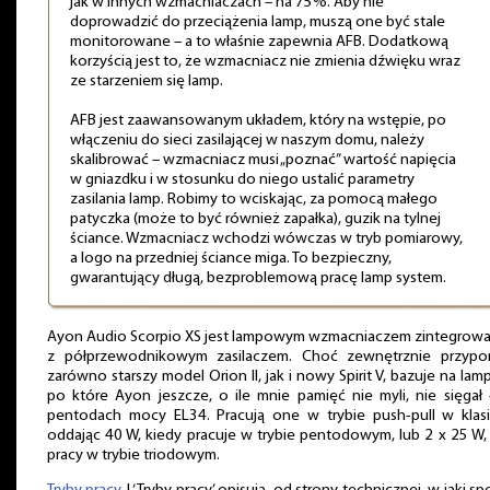
jak w innych wzmacniaczach – na 75%. Aby nie
doprowadzić do przeciążenia lamp, muszą one być stale
monitorowane – a to właśnie zapewnia AFB. Dodatkową
korzyścią jest to, że wzmacniacz nie zmienia dźwięku wraz
ze starzeniem się lamp.
AFB jest zaawansowanym układem, który na wstępie, po
włączeniu do sieci zasilającej w naszym domu, należy
skalibrować – wzmacniacz musi „poznać” wartość napięcia
w gniazdku i w stosunku do niego ustalić parametry
zasilania lamp. Robimy to wciskając, za pomocą małego
patyczka (może to być również zapałka), guzik na tylnej
ściance. Wzmacniacz wchodzi wówczas w tryb pomiarowy,
a logo na przedniej ściance miga. To bezpieczny,
gwarantujący długą, bezproblemową pracę lamp system.
Ayon Audio Scorpio XS jest lampowym wzmacniaczem zintegrow
z półprzewodnikowym zasilaczem. Choć zewnętrznie przypo
zarówno starszy model Orion II, jak i nowy Spirit V, bazuje na lam
po które Ayon jeszcze, o ile mnie pamięć nie myli, nie sięgał
pentodach mocy EL34. Pracują one w trybie push-pull w klasi
oddając 40 W, kiedy pracuje w trybie pentodowym, lub 2 x 25 W,
pracy w trybie triodowym.