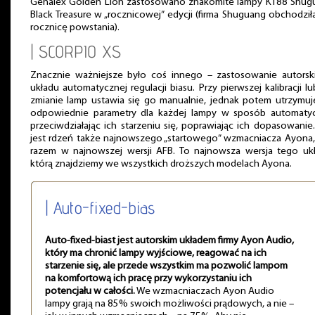
Genalex Golden Lion zastosowano znakomite lampy KT88 Shug
Black Treasure w „rocznicowej” edycji (firma Shuguang obchodził
rocznicę powstania).
| SCORPIO XS
Znacznie ważniejsze było coś innego – zastosowanie autorsk
układu automatycznej regulacji biasu. Przy pierwszej kalibracji l
zmianie lamp ustawia się go manualnie, jednak potem utrzymuj
odpowiednie parametry dla każdej lampy w sposób automatyc
przeciwdziałając ich starzeniu się, poprawiając ich dopasowanie.
jest rdzeń także najnowszego „startowego” wzmacniacza Ayona,
razem w najnowszej wersji AFB. To najnowsza wersja tego ukł
którą znajdziemy we wszystkich droższych modelach Ayona.
| Auto-fixed-bias
Auto-fixed-biast jest autorskim układem firmy Ayon Audio,
który ma chronić lampy wyjściowe, reagować na ich
starzenie się, ale przede wszystkim ma pozwolić lampom
na komfortową ich pracę przy wykorzystaniu ich
potencjału w całości.
We wzmacniaczach Ayon Audio
lampy grają na 85% swoich możliwości prądowych, a nie –