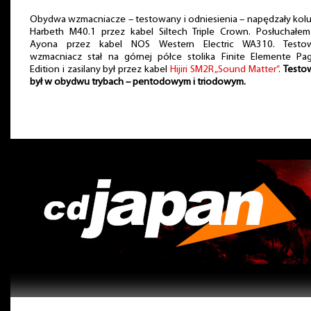
Obydwa wzmacniacze – testowany i odniesienia – napędzały kol
Harbeth M40.1 przez kabel Siltech Triple Crown. Posłuchałem
Ayona przez kabel NOS Western Electric WA310. Testo
wzmacniacz stał na górnej półce stolika Finite Elemente Pa
Edition i zasilany był przez kabel
Hijiri SM2R „Sound Matter”
.
Testo
był w obydwu trybach – pentodowym i triodowym.