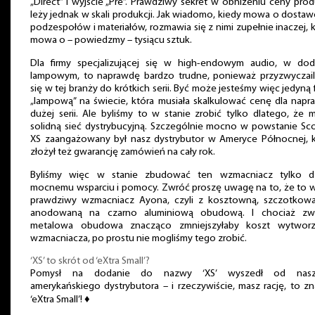
„Direct” i wyjście „Pre”. Prawdziwy sekret w obniżeniu ceny pro
leży jednak w skali produkcji. Jak wiadomo, kiedy mowa o dosta
podzespołów i materiałów, rozmawia się z nimi zupełnie inaczej, 
mowa o – powiedzmy – tysiącu sztuk.
Dla firmy specjalizującej się w high-endowym audio, w dod
lampowym, to naprawdę bardzo trudne, ponieważ przyzwyczail
się w tej branży do krótkich serii. Być może jesteśmy więc jedyną 
„lampową” na świecie, która musiała skalkulować cenę dla nap
dużej serii. Ale byliśmy to w stanie zrobić tylko dlatego, że
solidną sieć dystrybucyjną. Szczególnie mocno w powstanie Sc
XS zaangażowany był nasz dystrybutor w Ameryce Północnej, k
złożył też gwarancję zamówień na cały rok.
Byliśmy więc w stanie zbudować ten wzmacniacz tylko dz
mocnemu wsparciu i pomocy. Zwróć proszę uwagę na to, że to w
prawdziwy wzmacniacz Ayona, czyli z kosztowną, szczotkowa
anodowaną na czarno aluminiową obudową. I chociaż zwy
metalowa obudowa znacząco zmniejszyłaby koszt wytworz
wzmacniacza, po prostu nie mogliśmy tego zrobić.
‘XS’ to skrót od ‘eXtra Small’?
Pomysł na dodanie do nazwy ‘XS’ wyszedł od nas
amerykańskiego dystrybutora – i rzeczywiście, masz rację, to z
‘eXtra Small’! ♦