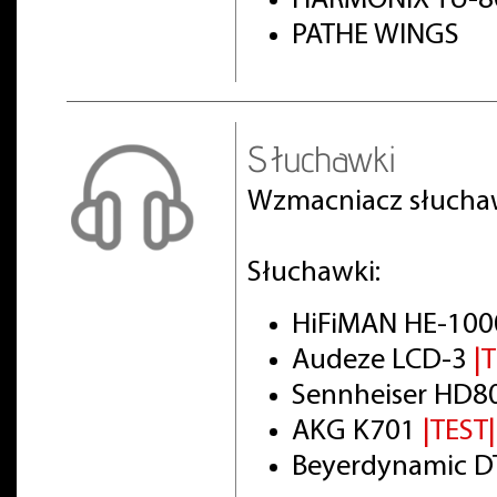
HARMONIX TU-8
PATHE WINGS
Słuchawki
Wzmacniacz słuch
Słuchawki:
HiFiMAN HE-100
Audeze LCD-3
|
Sennheiser HD8
AKG K701
|TEST|
Beyerdynamic DT