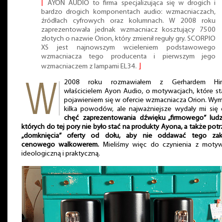
⌈
AYON AUDIO to firma specjalizująca się w drogich i
bardzo drogich komponentach audio: wzmacniaczach,
źródłach cyfrowych oraz kolumnach. W 2008 roku
zaprezentowała jednak wzmacniacz kosztujący 7500
złotych o nazwie Orion, który zmienił reguły gry. SCORPIO
XS jest najnowszym wcieleniem podstawowego
wzmacniacza tego producenta i pierwszym jego
wzmacniaczem z lampami EL34.
⌋
2008 roku rozmawiałem z Gerhardem Hir
właścicielem Ayon Audio, o motywacjach, które st
pojawieniem się w ofercie wzmacniacza Orion. Wym
kilka powodów, ale najważniejsze wydały mi się 
chęć zaprezentowania dźwięku „firmowego” ludz
których do tej pory nie było stać na produkty Ayona, a także pot
„domknięcia” oferty od dołu, aby nie oddawać tego zak
cenowego walkowerem.
Mieliśmy więc do czynienia z motyw
ideologiczną i praktyczną.