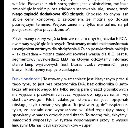
wejście. Pierwsza z nich sprzęgnięta jest z silniczkiem, można
zmienić głośność z pilota zdalnego sterowania. Ale, uwaga,
trze
niego zapłacić dodatkowe 450 złotych.
Chodziło, to chyba jas
zbicie ceny końcowej, z założeniem, że można go dokup
późniejszym terminie. Wejście zmienimy tylko manualnie, na pi
jest jeszcze tylko przycisk „mute”.
Z tyłu mamy cztery wejścia liniowe na złoconych gniazdach RCA
dwie pary wyjść głośnikowych.
Testowany model miał transformat
uzwojeniem wtórnym dla obciążenia 4 Ω,
co potwierdzała naklejka
– jak zakładam – można zamówić również wersję dla 8 Ω. Jest t
segmentowy wyświetlacz LED, na którym odczytamy informac
stanie lamp wyjściowych (jeśli którąś trzeba wymienić) i przy
którym kalibrujemy napięcie zasilające.
Funkcjonalność
| Testowany wzmacniacz jest klasycznym produ
tego typu, to jest bez przetwornika D/A, bez odbiornika Blueto
łącza ethernetowego. Ma tylko jedną parę gniazd głośnikowych
ma wyjścia z przedwzmacniacza, wyjścia do nagrywania, ani wy
słuchawkowego. Pilot zdalnego sterowania jest opcjonal
obsługuje tylko zmianę siły głosu. To jest więc „gołe” urządzenie.
tylko, że zostało ono wyposażone w układ regulujący pracę 
spotykany w bardzo drogich produktach. To trochę tak, jakbyśmy
samochód wyposażyli w system wspomagania jazdy z wypasi
limuzyny. Dla nas, czyli użytkowników – super.