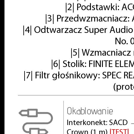
|2| Podstawki: A
|3| Przedwzmacniacz: 
|4| Odtwarzacz Super Audio
No. 
|5| Wzmacniacz
|6| Stolik: FINITE E
|7| Filtr głośnikowy: SPE
(pro
Okablowanie
Interkonekt: SACD 
Crown (1 m)
|TEST|