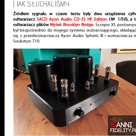
| JAK SŁUCHALIŚMY
Źródłem sygnału w czasie testu były dwa urządzenia cyfr
odtwarzacz
SACD Ayon Audio CD-35 HF Edition
(№ 1/50), a t
odtwarzacz plików
Mytek Brooklyn Bridge
. Scorpio XS porówny
był bezpośrednio do mojego systemu wzmacniającego, składają
się z przedwzmacniacza Ayon Audio Spheris III i wzmacniacza 
Soulution 710.