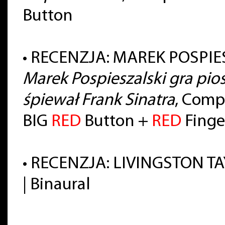
Button
•
RECENZJA: MAREK POSPIE
Marek Pospieszalski gra pios
śpiewał Frank Sinatra
, Compa
BIG
RED
Button +
RED
Finge
•
RECENZJA: LIVINGSTON T
| Binaural