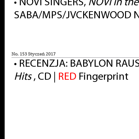
•
NOVI SINGERS,
NOVI in th
SABA/MPS/JVCKENWOOD N
No. 153 Styczeń 2017
•
RECENZJA: BABYLON RAU
Hits
, CD |
RED
Fingerprint