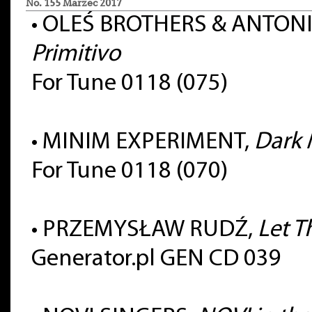
No. 155 Marzec 2017
•
OLEŚ BROTHERS & ANTONI
Primitivo
For Tune 0118 (075)
•
MINIM EXPERIMENT,
Dark 
For Tune 0118 (070)
•
PRZEMYSŁAW RUDŹ,
Let T
Generator.pl GEN CD 039