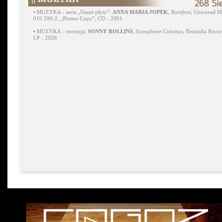
268 Si
•
MUZYKA ⸜ seria „Nasze płyty”:
ANNA MARIA JOPEK
,
Barefoot
, Universal M
016 299-2, „Promo Copy”, CD ⸜ 2001
•
MUZYKA ⸜ recenzja:
SONNY ROLLINS
,
Saxophone Colossus
, Hemiolia Recor
LP ⸜ 2026