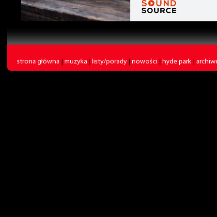
strona główna
|
muzyka
|
listy/porady
|
nowości
|
hyde park
|
archi