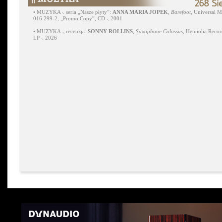
268 Si
•
MUZYKA ⸜ seria „Nasze płyty”:
ANNA MARIA JOPEK
,
Barefoot
, Universal M
016 299-2, „Promo Copy”, CD ⸜ 2001
•
MUZYKA ⸜ recenzja:
SONNY ROLLINS
,
Saxophone Colossus
, Hemiolia Recor
LP ⸜ 2026