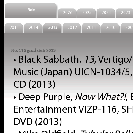
Rok:
2026
2025
2024
2023
2015
2014
2013
2012
2011
2010
200
No. 116 grudzień 2013
• Black Sabbath,
13
, Vertigo
Music (Japan) UICN-1034/5,
CD (2013)
• Deep Purple,
Now What?!
,
Entertainment VIZP-116, S
DVD (2013)