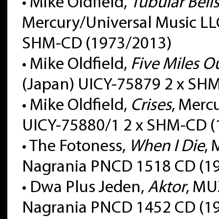
• Mike Oldfield,
Tubular Bell
Mercury/Universal Music LL
SHM-CD (1973/2013)
• Mike Oldfield,
Five Miles O
(Japan) UICY-75879 2 x SH
• Mike Oldfield,
Crises
, Merc
UICY-75880/1 2 x SHM-CD (
• The Fotoness,
When I Die
,
Nagrania PNCD 1518 CD (1
• Dwa Plus Jeden,
Aktor
, MU
Nagrania PNCD 1452 CD (1