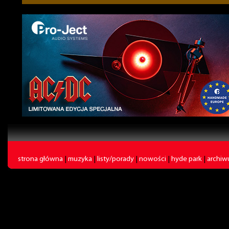
strona główna
|
muzyka
|
listy/porady
|
nowości
|
hyde park
|
archi