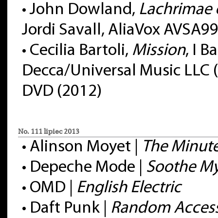
• John Dowland,
Lachrimae 
Jordi Savall, AliaVox AVSA9
• Cecilia Bartoli,
Mission
, I B
Decca/Universal Music LLC
DVD (2012)
No. 111 lipiec 2013
• Alinson Moyet |
The Minut
• Depeche Mode |
Soothe My
• OMD |
English Electric
• Daft Punk |
Random Acces