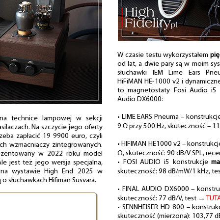
W czasie testu wykorzystałem
pię
od lat, a dwie pary są w moim sy
słuchawki IEM Lime Ears Pneu
HiFiMAN HE-1000 v2 i dynamiczn
to magnetostaty Fosi Audio i5 
Audio DX6000:
• LIME EARS Pneuma – konstrukcj
 na technice lampowej w sekcji
9 Ω przy 500 Hz, skuteczność – 1
silaczach. Na szczycie jego oferty
rzeba zapłacić 19 9900 euro, czyli
• HIFIMAN HE1000 v2 – konstrukc
ych wzmacniaczy zintegrowanych.
Ω, skuteczność: 90 dB/V SPL, rec
prezentowany w 2022 roku model
• FOSI AUDIO i5 konstrukcje
ma
e jest też jego wersja specjalna,
 na wystawie High End 2025 w
skuteczność: 98 dB/mW/1 kHz, t
o słuchawkach Hifiman Susvara.
• FINAL AUDIO DX6000 – konstr
skuteczność: 77 dB/V, test →
TUT
• SENNHEISER HD 800 – konstruk
skuteczność (mierzona): 103,77 d