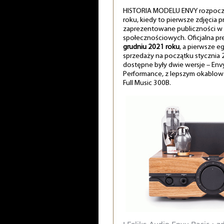
HISTORIA MODELU ENVY rozpoczę
roku, kiedy to pierwsze zdjęcia 
zaprezentowane publiczności w
społecznościowych. Oficjalna pr
grudniu 2021 roku
, a pierwsze e
sprzedaży na początku stycznia
dostępne były dwie wersje – Envy
Performance, z lepszym okablow
Full Music 300B.