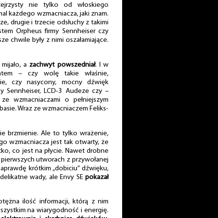
ejrzysty nie tylko od włoskiego
mal każdego wzmacniacza, jaki znam.
, drugie i trzecie odsłuchy z takimi
ystem Orpheus firmy Sennheiser czy
sze chwile były z nimi oszałamiające.
mijało, a
zachwyt powszedniał
. I w
tem – czy wolę takie właśnie,
ranie, czy nasycony, mocny dźwięk
my Sennheiser, LCD-3 Audeze czy –
 ze wzmacniaczami o pełniejszym
 basie. Wraz ze wzmacniaczem Feliks-
ie brzmienie. Ale to tylko wrażenie,
ego wzmacniacza jest tak otwarty, że
tko, co jest na płycie. Nawet drobne
u pierwszych utworach z przywołanej
naprawdę krótkim „dobiciu” dźwięku,
 delikatne wady, ale Envy SE
pokazał
tężna ilość informacji, którą z nim
szystkim na wiarygodność i energię.