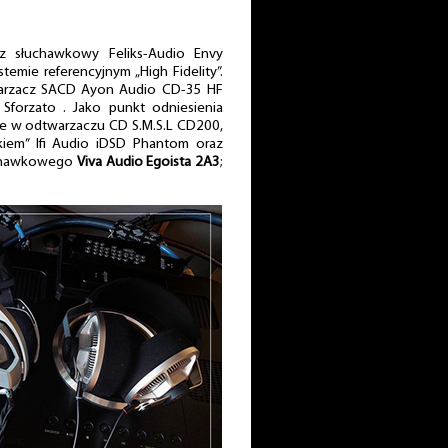
 słuchawkowy Feliks-Audio Envy
temie referencyjnym „High Fidelity”.
warzacz SACD Ayon Audio CD-35 HF
 Sforzato . Jako punkt odniesienia
we w odtwarzaczu CD S.M.S.L CD200,
iem” Ifi Audio iDSD Phantom oraz
łuchawkowego
Viva Audio Egoista 2A3
;