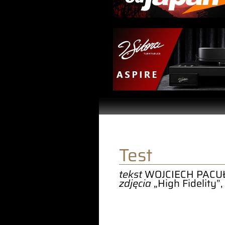
Test
tekst
WOJCIECH PACU
zdjęcia
„High Fidelity”,