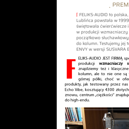
˻ PREM
⌈
FELIKS-AUDIO to polska,
Lublińca powstała w 1999
świętowała ćwierćwiecze is
w produkcji wzmacniaczy
początkowo słuchawkowyc
do kolumn. Testujemy jej
ENVY w wersji SUSVARA 
F
ELIKS-AUDIO JEST FIRMĄ spe
produkcji
wzmacniaczy s
znajdziemy też i klasycz
kolumn, ale to nie one są
górnej półki, choć w ofer
produkty, jak testowany przez nas
Echo Vibe, kosztujący 4300 złotyc
znowu, centrum „ciężkości” znajduj
do high-endu.