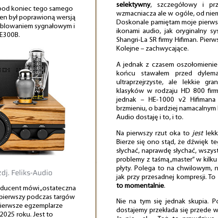
selektywny
, szczegółowy i prz
ę pod koniec tego samego
wzmacniacza ale w ogóle, od nie
ten był poprawioną wersją
Doskonale pamiętam moje pierwsze
ablowaniem sygnałowym i
ikonami audio, jak oryginalny s
WE300B.
Shangri-La SR firmy Hifiman. Pierw
Kolejne – zachwycające.
A jednak z czasem oszołomienie 
końcu stawałem przed dylema
ultraprzejrzyste, ale lekkie g
klasyków w rodzaju HD 800 fir
jednak – HE-1000 v2 Hifimana
brzmieniu, o bardziej namacalnym
Audio dostaję i to, i to.
Na pierwszy rzut oka to
jest
lekk
Bierze się ono stąd, że dźwięk t
słychać, naprawdę słychać, wszys
problemy z taśmą „master” w kilk
płyty. Polega to na chwilowym, 
zdj. Feliks-Audio
jak przy przesadnej kompresji. To
to momentalnie
.
roducent mówi „ostateczna
 pierwszy podczas targów
Nie na tym się jednak skupia. Po
ierwsze egzemplarze
dostajemy przekłada się przede w
2025 roku. Jest to