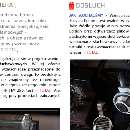
IERA ˼
▓
ODSŁUCH
 rodzinna firma z
JAK SŁUCHALIŚMY •
Wzmacniacz
 roku - w zeszłym roku
Susvara Edition testowałem w sys
tnienia. Specjalizuje się
Jako źródło pracuje w nim odt
 lampowych –
Edition oraz odtwarzacz plików
h, a obecnie również
posłużyło mi wyjście słuchawko
wzmacniacz słuchawkowy z „dak
 topowy wzmacniacz
notatki z testu wzmacniacza s
EDITION.
⌋
więcej →
TUTAJ
.
cjalizującą się w projektowaniu i
łuchawkowych
. W jej ofercie
ne wzmacniacze przeznaczone do
 w centrum uwagi. To produkty z
cie znajdziemy też i niedrogie
 w sierpniu zeszłego roku model
h (HF ‖ № 256, test →
TUTAJ
). Ale,
e się przy produktach zaliczanych