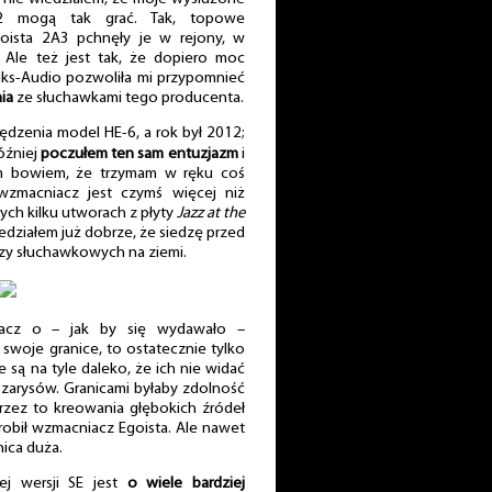
v2 mogą tak grać. Tak, topowe
oista 2A3 pchnęły je w rejony, w
. Ale też jest tak, że dopiero moc
iks-Audio pozwoliła mi przypomnieć
ia
ze słuchawkami tego producenta.
ędzenia model HE-6, a rok był 2012;
później
poczułem ten sam entuzjazm
i
em bowiem, że trzymam w ręku coś
zmacniacz jest czymś więcej niż
ych kilku utworach z płyty
Jazz at the
iedziałem już dobrze, że siedzę przed
zy słuchawkowych na ziemi.
acz o – jak by się wydawało –
 swoje granice, to ostatecznie tylko
e są na tyle daleko, że ich nie widać
u zarysów. Granicami byłaby zdolność
 przez to kreowania głębokich źródeł
 robił wzmacniacz Egoista. Ale nawet
ica duża.
ej wersji SE jest
o wiele bardziej