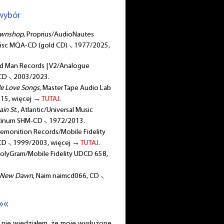
wybór
Pawnshop
, Proprius/AudioNautes
Disc MQA-CD (gold CD) ⸜ 1977/2025,
ird Man Records | V2/Analogue
CD ⸜ 2003/2023.
le Love Songs
, Master Tape Audio Lab
015, więcej →
TUTAJ
.
ain St
., Atlantic/Universal Music
atinum SHM-CD ⸜ 1972/2013.
Premonition Records/Mobile Fidelity
D ⸜ 1999/2003, więcej →
TUTAJ
.
PolyGram/Mobile Fidelity UDCD 658,
New Dawn
, Naim naimcd066, CD ⸜
»«
ie wiedziałem, że moje wysłużone