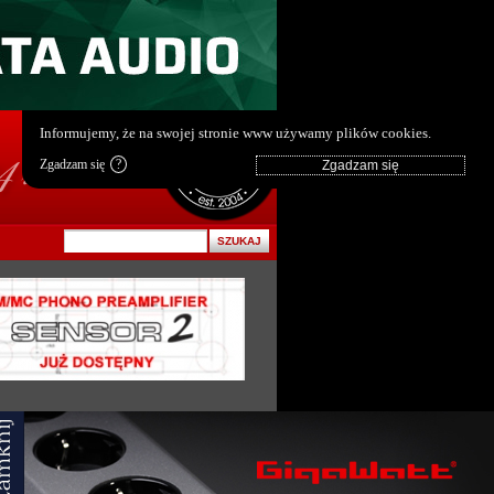
pl
|
en
Informujemy, że na swojej stronie www używamy plików cookies.
Zgadzam się
?