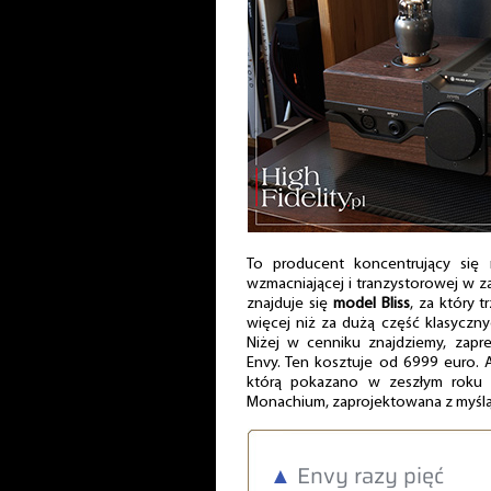
To producent koncentrujący się
wzmacniającej i tranzystorowej w za
znajduje się
model Bliss
, za który t
więcej niż za dużą część klasyczn
Niżej w cenniku znajdziemy, za
Envy. Ten kosztuje od 6999 euro. Al
którą pokazano w zeszłym roku
Monachium, zaprojektowana z myślą 
▲
Envy razy pięć