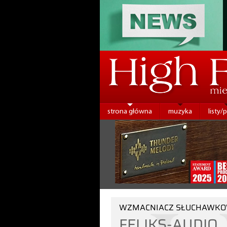
strona główna
muzyka
listy/
WZMACNIACZ SŁUCHAWK
FELIKS-AUDIO