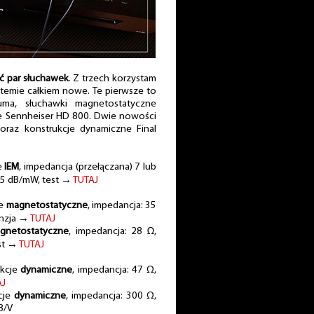
ć par słuchawek
. Z trzech korzystam
stemie całkiem nowe. Te pierwsze to
ma, słuchawki magnetostatyczne
e Sennheiser HD 800. Dwie nowości
oraz konstrukcje dynamiczne Final
e
IEM
, impedancja (przełączana) 7 lub
15 dB/mW, test →
TUTAJ
je
magnetostatyczne
, impedancja: 35
enzja →
TUTAJ
gnetostatyczne
, impedancja: 28 Ω,
est →
TUTAJ
ukcje
dynamiczne
, impedancja: 47 Ω,
AJ
cje
dynamiczne
, impedancja: 300 Ω,
B/V