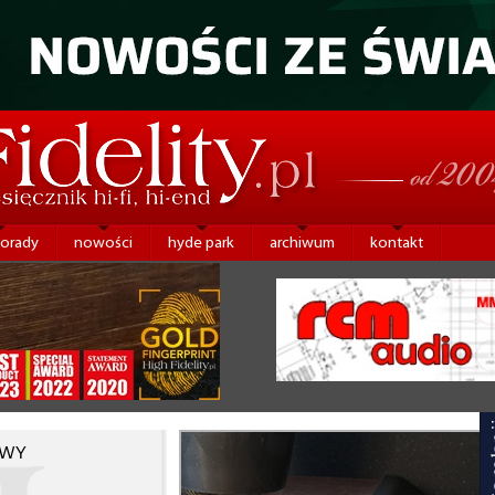
porady
nowości
hyde park
archiwum
kontakt
OWY