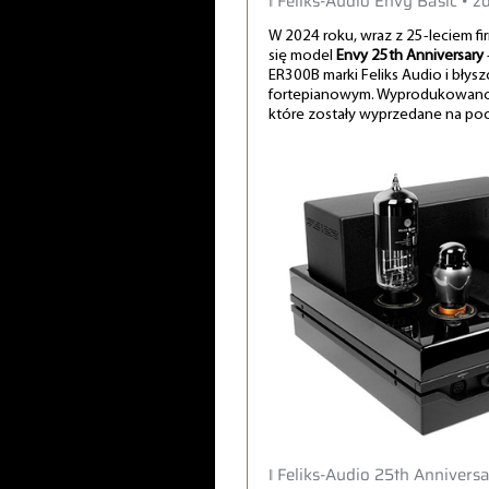
‖ Feliks-Audio Envy Basic • zd
W 2024 roku, wraz z 25-leciem fi
się model
Envy 25th Anniversary
ER300B marki Feliks Audio i błys
fortepianowym. Wyprodukowano 
które zostały wyprzedane na po
‖ Feliks-Audio 25th Anniversa