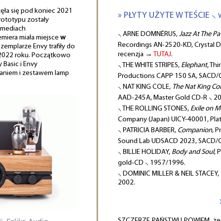
ła się pod koniec 2021
» PŁYTY UŻYTE W TEŚCIE ⸜ 
prototypu zostały
 mediach
⸜ ARNE DOMNÉRUS,
Jazz At The 
emiera miała miejsce
w
Recordings AN-2520-KD, Crystal 
gzemplarze Envy trafiły do
recenzja →
TUTAJ
.
 2022 roku. Początkowo
 Basic i Envy
⸜ THE WHITE STRIPES,
Elephant
, Th
aniem i zestawem lamp
Productions CAPP 150 SA, SACD/
⸜ NAT KING COLE,
The Nat King Co
AAD-245A, Master Gold CD-R ⸜ 2
⸜ THE ROLLING STONES,
Exile on M
Company (Japan) UICY-40001, Pl
⸜ PATRICIA BARBER,
Companion
, 
Sound Lab UDSACD 2023, SACD/C
⸜ BILLIE HOLIDAY,
Body and Soul
, 
gold-CD ⸜ 1957/1996.
⸜ DOMINIC MILLER & NEIL STACEY,
2002.
SZCZERZE PAŃSTWU POWIEM, że n