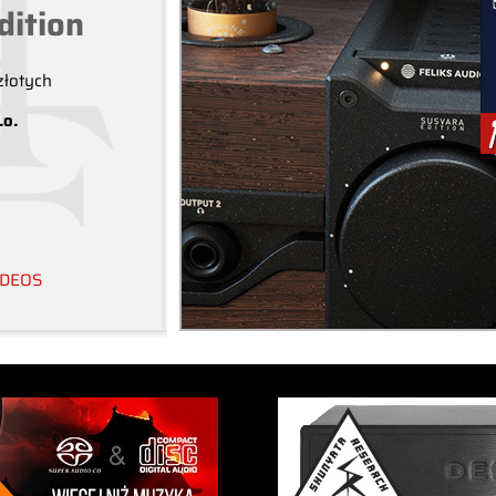
dition
złotych
.o.
DEOS