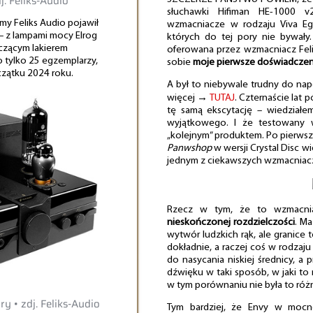
j. Feliks-Audio
słuchawki Hifiman HE-1000 
rmy Feliks Audio pojawił
wzmacniacze w rodzaju Viva Eg
– z lampami mocy Elrog
których do tej pory nie bywały
zczącym lakierem
oferowana przez wzmacniacz Fel
tylko 25 egzemplarzy,
sobie
moje pierwsze doświadczen
czątku 2024 roku.
A był to niebywale trudny do nap
więcej →
TUTAJ
. Czternaście lat 
tę samą ekscytację – wiedział
wyjątkowego. I że testowany w
„kolejnym” produktem. Po pierwsz
Panwshop
w wersji Crystal Disc w
jednym z ciekawszych wzmacniac
Rzecz w tym, że to wzmacni
nieskończonej rozdzielczości
. Ma
wytwór ludzkich rąk, ale granice t
dokładnie, a raczej coś w rodzaj
do nasycania niskiej średnicy, a
dźwięku w taki sposób, w jaki to
w tym porównaniu nie była to różn
ry • zdj. Feliks-Audio
Tym bardziej, że Envy w mocn