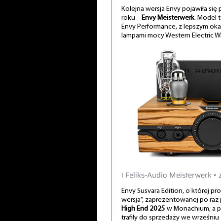
Kolejna wersja Envy pojawiła si
roku –
Envy Meisterwerk
. Model 
Envy Performance, z lepszym ok
lampami mocy Western Electric 
‖ Feliks-Audio Meisterwerk • 
Envy Susvara Edition, o której p
wersja”, zaprezentowanej po raz
High End 2025
w Monachium, a p
trafiły do sprzedaży we wrześniu 