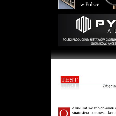
d kilku lat świat high-endu o
stratosfera cenowa. Jasn