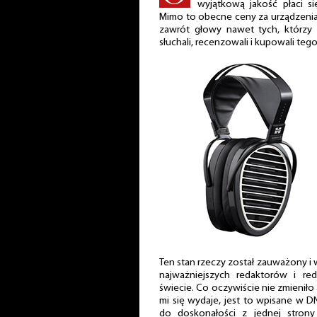
wyjątkową jakość płaci si
Mimo to obecne ceny za urządzenia 
zawrót głowy nawet tych, którzy 
słuchali, recenzowali i kupowali teg
Ten stan rzeczy został zauważony i
najważniejszych redaktorów i red
świecie. Co oczywiście nie zmieniło a
mi się wydaje, jest to wpisane w 
do doskonałości z jednej stron