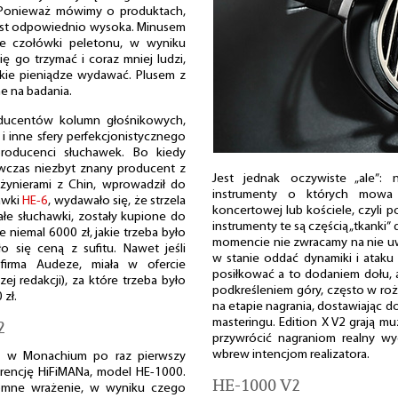
 Ponieważ mówimy o produktach,
 jest odpowiednio wysoka. Minusem
ie czołówki peletonu, w wyniku
ę go trzymać i coraz mniej ludzi,
takie pieniądze wydawać. Plusem z
e na badania.
oducentów kolumn głośnikowych,
i inne sfery perfekcjonistycznego
producenci słuchawek. Bo kiedy
wczas niezbyt znany producent z
Jest jednak oczywiste „ale”: 
nżynierami z Chin, wprowadził do
instrumenty o których mowa 
awki
HE-6
, wydawało się, że strzela
koncertowej lub kościele, czyli p
ałe słuchawki, zostały kupione do
instrumenty te są częścią „tkanki
 niemal 6000 zł, jakie trzeba było
momencie nie zwracamy na nie uwa
 się ceną z sufitu. Nawet jeśli
w stanie oddać dynamiki i ataku
 firma Audeze, miała w ofercie
posiłkować a to dodaniem dołu, 
ej redakcji), za które trzeba było
podkreśleniem góry, często w roż
 zł.
na etapie nagrania, dostawiając d
masteringu. Edition X V2 grają mu
2
przywrócić nagraniom realny wy
wbrew intencjom realizatora.
5
w Monachium po raz pierwszy
rencję HiFiMANa, model HE-1000.
HE-1000 V2
romne wrażenie, w wyniku czego