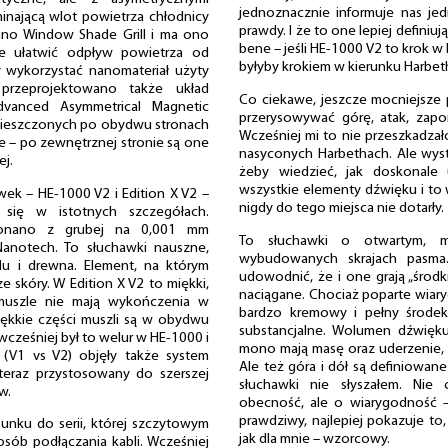
jednoznacznie informuje nas jed
nającą wlot powietrza chłodnicy
prawdy. I że to one lepiej definiu
no Window Shade Grill i ma ono
bene – jeśli HE-1000 V2 to krok w 
ie ułatwić odpływ powietrza od
byłyby krokiem w kierunku Harbeth
 wykorzystać nanomateriał użyty
rzeprojektowano także układ
Co ciekawe, jeszcze mocniejsze
dvanced Asymmetrical Magnetic
przerysowywać górę, atak, zapo
zmieszczonych po obydwu stronach
Wcześniej mi to nie przeszkadzało
e – po zewnętrznej stronie są one
nasyconych Harbethach. Ale wyst
j.
żeby wiedzieć, jak doskonale 
wszystkie elementy dźwięku i to 
k – HE-1000 V2 i Edition X V2 –
nigdy do tego miejsca nie dotarły.
 się w istotnych szczegółach.
konano z grubej na 0,001 mm
To słuchawki o otwartym, m
anotech. To słuchawki nauszne,
wybudowanych skrajach pasma.
u i drewna. Element, na którym
udowodnić, że i one grają „środ
 skóry. W Edition X V2 to miękki,
naciągane. Chociaż poparte wiary
 muszle nie mają wykończenia w
bardzo kremowy i pełny środek
ękkie części muszli są w obydwu
substancjalne. Wolumen dźwięku
wcześniej był to welur w HE-1000 i
mono mają masę oraz uderzenie, k
 (V1 vs V2) objęły także system
Ale też góra i dół są definiowane
teraz przystosowany do szerszej
słuchawki nie słyszałem. Nie
w.
obecność, ale o wiarygodność 
prawdziwy, najlepiej pokazuje to, 
unku do serii, której szczytowym
jak dla mnie – wzorcowy.
osób podłączania kabli. Wcześniej