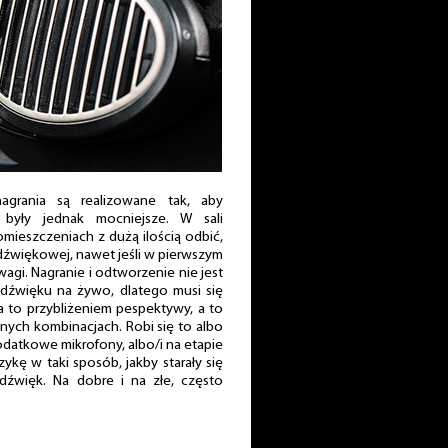
nagrania są realizowane tak, aby
były jednak mocniejsze. W sali
omieszczeniach z dużą ilością odbić,
” dźwiękowej, nawet jeśli w pierwszym
gi. Nagranie i odtworzenie nie jest
 dźwięku na żywo, dlatego musi się
a to przybliżeniem pespektywy, a to
nych kombinacjach. Robi się to albo
odatkowe mikrofony, albo/i na etapie
zykę w taki sposób, jakby starały się
dźwięk. Na dobre i na złe, często