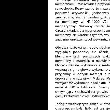
membranami i maskownicą przypomi
samochodu. Rozwiązanie to nazwa
poprawić sztywność i jednoczen
zewnętrznej strony membrany. Aby
na membrany w HE-1000 V2, p
magnetyczny. Nazwany został A
Circuit i składa się z magnesów ro
membrany, ale właśnie asymetryczni
znacznie większe niż od wewnętrzne
Obydwa testowane modele słuchawe
wyglądają podobnie, ale różnią
Membrany tych pierwszych wy
membrany z materiału o nazwie N
których muszle wykonano z metal
wspierają się na głowie wykonano ze
przyjemny w dotyku materiał, a
drewnie, a w sztywnym Mylarze. Mi
wersjach V2 wykonane z poliestru – 
materiał EDX w Edition X. Zmiany
utrzymujący słuchawki na głowie, 
gamy kształtów głowy użytkownikó
Jedną z ważniejszych zmian w stos
osiągnięciem były HE-6, jest też sp