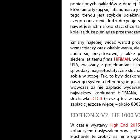
poniesionych nakładów z drugiej.
które amortyzują się latami, marża
tego trendu jest szybkie uciekan
czego coraz mniej ludzi decyduje si
nawet jeśli ich na oto stać, chce 
kolei są duże pieniądze przeznaczan
Zmiany najlepiej widać wśród pr
wzmacniaczy oraz okablowania, ale 
audio się przystosowują, także 
siedem lat temu firma
HiFiMAN
, wó
USA, związany z projektantami i i
sprzedaży magnetostatyczne słuch
sobie w stopę. Tak, to były doskon
naszego systemu referencyjnego, ale
wówczas za nie zapłacić wydawało
największy konkurent HiFiMANa,
słuchawki
LCD-3
(zresztą też w nasz
zapłacić jeszcze więcej – około 8000
EDITION X V2 | HE 1000 V
W czasie wystawy
High End 201
zobaczyłem i usłyszałem nową refe
Słuchawki te zrobiły na mnie og