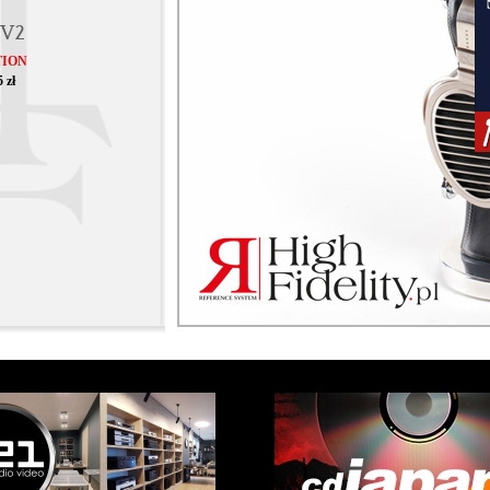
 V2
TION
 zł