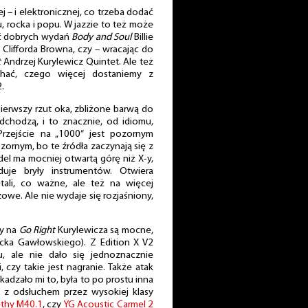
 – i elektronicznej, co trzeba dodać
u, rocka i popu. W jazzie to też może
ać dobrych wydań
Body and Soul
Billie
Clifforda Browna, czy – wracając do
t
Andrzej Kurylewicz Quintet. Ale też
chać, czego więcej dostaniemy z
.
pierwszy rzut oka, zbliżone barwą do
dchodzą, i to znacznie, od idiomu,
Przejście na „1000” jest pozornym
zornym, bo te źródła zaczynają się z
del ma mocniej otwartą górę niż X-y,
duje bryły instrumentów. Otwiera
tali, co ważne, ale też na więcej
czowe. Ale nie wydaje się rozjaśniony,
hy na
Go Right
Kurylewicza są mocne,
Jacka Gawłowskiego). Z Edition X V2
łu, ale nie dało się jednoznacznie
, czy takie jest nagranie. Także atak
szkadzało mi to, była to po prostu inna
e z odsłuchem przez wysokiej klasy
thy M40.1
, czy
YG Acoustic Carmel 2