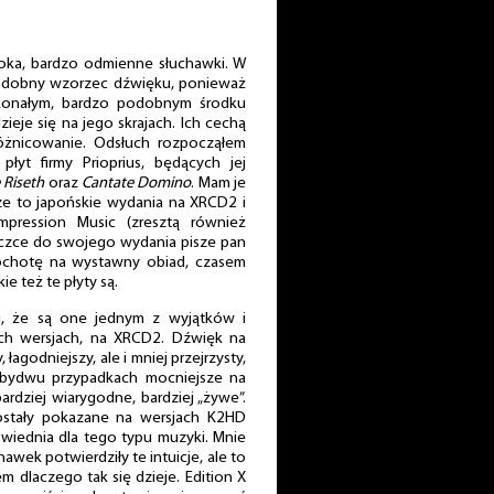
t oka, bardzo odmienne słuchawki. W
podobny wzorzec dźwięku, ponieważ
onałym, bardzo podobnym środku
zieje się na jego skrajach. Ich cechą
różnicowanie. Odsłuch rozpocząłem
t firmy Prioprius, będących jej
 Riseth
oraz
Cantate Domino
. Mam je
sze to japońskie wydania na XRCD2 i
Impression Music (zresztą również
żeczce do swojego wydania pisze pan
chotę na wystawny obiad, czasem
e też te płyty są.
i, że są one jednym z wyjątków i
ych wersjach, na XRCD2. Dźwięk na
łagodniejszy, ale i mniej przejrzysty,
 obydwu przypadkach mocniejsze na
ardziej wiarygodne, bardziej „żywe”.
ostały pokazane na wersjach K2HD
wiednia dla tego typu muzyki. Mnie
awek potwierdziły te intuicje, ale to
m dlaczego tak się dzieje. Edition X