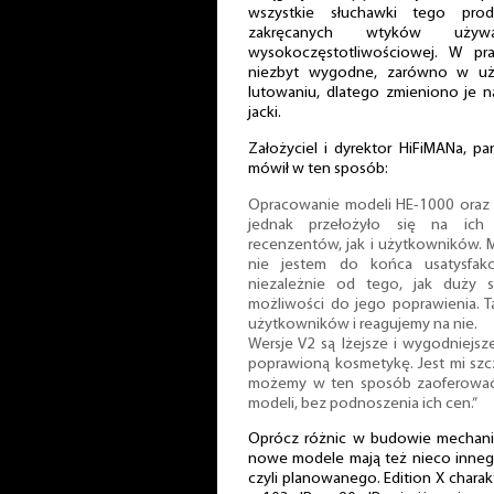
wszystkie słuchawki tego prod
zakręcanych wtyków uży
wysokoczęstotliwościowej. W pr
niezbyt wygodne, zarówno w użyt
lutowaniu, dlatego zmieniono je na
jacki.
Założyciel i dyrektor HiFiMANa, pa
mówił w ten sposób:
Opracowanie modeli HE-1000 oraz Ed
jednak przełożyło się na ic
recenzentów, jak i użytkowników.
nie jestem do końca usatysfa
niezależnie od tego, jak duży 
możliwości do jego poprawienia. T
użytkowników i reagujemy na nie.
Wersje V2 są lżejsze i wygodniejsze
poprawioną kosmetykę. Jest mi szc
możemy w ten sposób zaoferować 
modeli, bez podnoszenia ich cen.”
Oprócz różnic w budowie mechan
nowe modele mają też nieco innego
czyli planowanego. Edition X charak