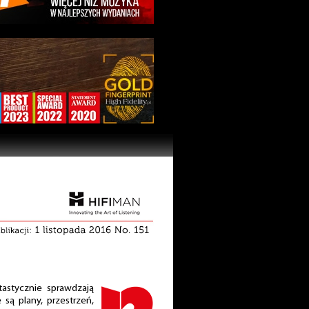
tastycznie sprawdzają
są plany, przestrzeń,