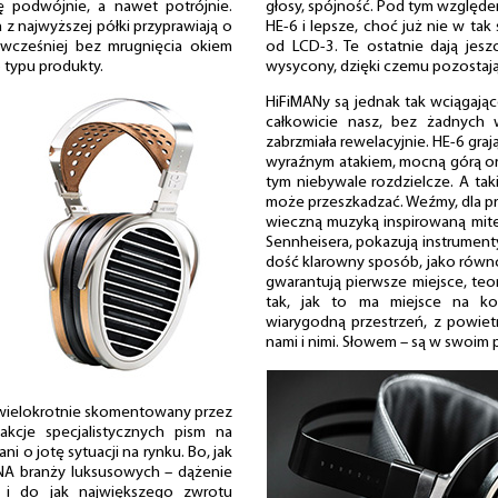
ę podwójnie, a nawet potrójnie.
głosy, spójność. Pod tym względe
z najwyższej półki przyprawiają o
HE-6 i lepsze, choć już nie w tak
wcześniej bez mrugnięcia okiem
od LCD-3. Te ostatnie dają jesz
o typu produkty.
wysycony, dzięki czemu pozostaj
HiFiMANy są jednak tak wciągające
całkowicie nasz, bez żadnych 
zabrzmiała rewelacyjnie. HE-6 gra
wyraźnym atakiem, mocną górą or
tym niebywale rozdzielcze. A ta
może przeszkadzać. Weźmy, dla pr
wieczną muzyką inspirowaną mit
Sennheisera, pokazują instrumenty
dość klarowny sposób, jako równ
gwarantują pierwsze miejsce, teor
tak, jak to ma miejsce na ko
wiarygodną przestrzeń, z powi
nami i nimi. Słowem – są w swoim 
 wielokrotnie skomentowany przez
akcje specjalistycznych pism na
ni o jotę sytuacji na rynku. Bo, jak
DNA branży luksusowych – dążenie
y i do jak największego zwrotu