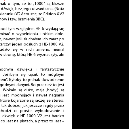
nak o tym, że to „1000” są bliższe
ją dźwięk, bez jego utwardzania (Nota
kierunku YG Acoustic, to Edition X V2
ów i tzw. brzmienia BBC).
 pod tym względem HE-6 wydają się
minać o wypełnieniu i niskim dole.
, nawet jeśli słuchałem ich zaraz po
arczył jeden odsłuch z HE-1000 V2,
udało się w nich zmienić niemal
w stronę, którą HE-6 wyznaczyły, ale
ocnym dźwięku i fantastycznie
 Jeślibym się uparł, to mógłbym
kiem”. Byłoby to jednak dowodzenie
godnymi danymi. Bo przecież to jest
. Wokale są duże, mają „body”, są
 jest imponujący i nawet nagrania
tóre kojarzone są raczej ze stereo.
 tak dobrze, jak jeszcze nigdy przez
 chodzi o proste wybudowanie i
– dźwięk z HE-1000 V2 jest bardzo
co jest na płytach, a przez to jest –