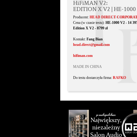
HiFiMAN V2:
EDITION X V2 | HE-1000
Producent:
HEAD DIRECT CORPORA
Cena (w czasie testu):
HE-1000 V2 - 14 395
Edition X V2 - 8799 zł
Kontakt:
Fang Bian
head.direct@gmail.com
hifiman.com
MADE IN CHINA
Do testu dostarczyła firma:
RAFKO