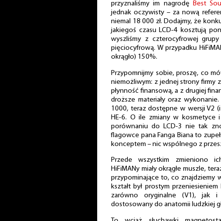
przyznaliśmy im nagrodę
Best So
jednak oczywisty – za nową referenc
niemal 18 000 zł. Dodajmy, że konku
jakiegoś czasu LCD-4 kosztują po
wyszliśmy z czterocyfrowej gru
pięciocyfrową. W przypadku HiFiMAN
okrągło) 150%.
Przypomnijmy sobie, proszę, co m
niemożliwym: z jednej strony firmy
płynność finansową, a z drugiej fina
droższe materiały oraz wykonanie.
1000, teraz dostępne w wersji V2 (i
HE-6. O ile zmiany w kosmetyce
porównaniu do LCD-3 nie tak zn
flagowce pana Fanga Biana to zupełn
konceptem – nic wspólnego z przesz
Przede wszystkim zmieniono ic
HiFiMANy miały okrągłe muszle, tera
przypominające to, co znajdziemy w
kształt był prostym przeniesieniem
zarówno oryginalne (V1), jak i
dostosowany do anatomii ludzkiej g
To wciąż słuchawki magnetosta