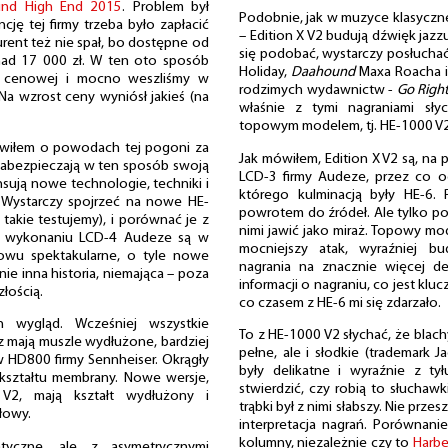
und High End 2015
. Problem był
Podobnie, jak w muzyce klasycznej
ję tej firmy trzeba było zapłacić
– Edition X V2 budują dźwięk jazz
rent też nie spał, bo dostępne od
się podobać, wystarczy posłuch
nad 17 000 zł. W ten oto sposób
Holiday,
Daahound
Maxa Roacha i 
py cenowej i mocno weszliśmy w
rodzimych wydawnictw -
Go Righ
a wzrost ceny wyniósł jakieś (na
właśnie z tymi nagraniami sły
topowym modelem, tj. HE-1000 V2
ówiłem o powodach tej pogoni za
Jak mówiłem, Edition X V2 są, na 
 zabezpieczają w ten sposób swoją
LCD-3 firmy Audeze, przez co o
nsują nowe technologie, techniki i
którego kulminacją były HE-6. 
 Wystarczy spojrzeć na nowe HE-
powrotem do źródeł. Ale tylko po
 takie testujemy), i porównać je z
nimi jawić jako miraż. Topowy mo
 i wykonaniu LCD-4 Audeze są w
mocniejszy atak, wyraźniej bu
owu spektakularne, o tyle nowe
nagrania na znacznie więcej de
ie inna historia, niemająca – poza
informacji o nagraniu, co jest klu
łością.
co czasem z HE-6 mi się zdarzało.
h wygląd. Wcześniej wszystkie
To z HE-1000 V2 słychać, że blac
z mają muszle wydłużone, bardziej
pełne, ale i słodkie (trademark 
 HD800 firmy Sennheiser. Okrągły
były delikatne i wyraźnie z ty
 kształtu membrany. Nowe wersje,
stwierdzić, czy robią to słuchawki
 V2, mają kształt wydłużony i
trąbki był z nimi słabszy. Nie prze
łowy.
interpretacja nagrań. Porównani
kolumny, niezależnie czy to
Harbe
tyczne, ale z asymetrycznymi