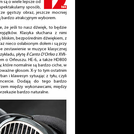
m są o wiele lepsze od
 spektakularny sposób,
cze gęstszy obraz, jeszcze mocniej
ą bardzo atrakcyjnym wyborem.
, że jeśli to nasz dźwięk, to będzie
wyjątków. Klasyka słuchana z nimi
ją bliskim, bezpośrednim dźwiękiem, z
az nieco osłabionym dołem i są przy
kie zestawienie w muzyce klasycznej
zykładu, płytę
Il Canto D’Orfeo
z XVII-
em o Orfeuszu. HE-6, a także HD800
, które normalnie są bardzo ciche, w
oważne głosom. X-y to tym ostatnim
ban i klawesyn sytuując z tyłu, czyli
ncercie. Dodają do tego bardzo
etrzem między wykonawcami, między
przekazie bardzo naturalne.