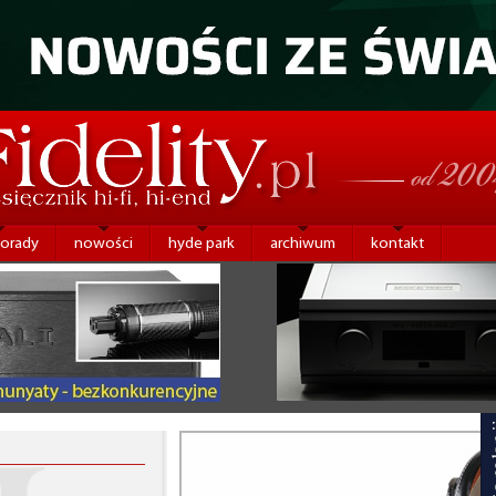
porady
nowości
hyde park
archiwum
kontakt