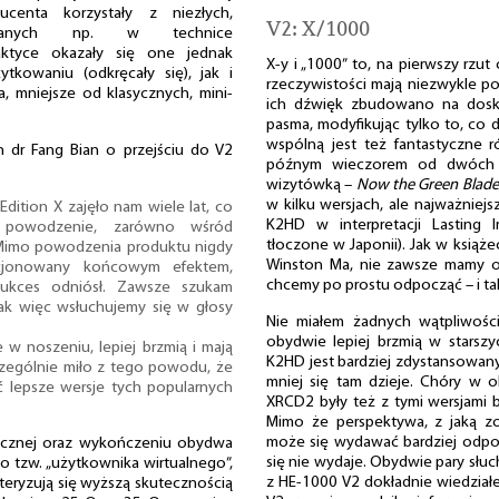
ucenta korzystały z niezłych,
V2: X/1000
wanych np. w technice
aktyce okazały się one jednak
X-y i „1000” to, na pierwszy rzu
kowaniu (odkręcały się), jak i
rzeczywistości mają niezwykle 
, mniejsze od klasycznych, mini-
ich dźwięk zbudowano na dosk
pasma, modyfikując tylko to, co d
wspólną jest też fantastyczne 
n dr Fang Bian o przejściu do V2
późnym wieczorem od dwóch pły
wizytówką –
Now the Green Blade
w kilku wersjach, ale najważniej
ition X zajęło nam wiele lat, co
K2HD w interpretacji Lasting 
h powodzenie, zarówno wśród
tłoczone w Japonii). Jak w ksią
 Mimo powodzenia produktu nigdy
Winston Ma, nie zawsze mamy o
kcjonowany końcowym efektem,
chcemy po prostu odpocząć – i taki
sukces odniósł. Zawsze szukam
ak więc wsłuchujemy się w głosy
Nie miałem żadnych wątpliwośc
obydwie lepiej brzmią w starsz
 w noszeniu, lepiej brzmią i mają
K2HD jest bardziej zdystansowany, 
zególnie miło z tego powodu, że
mniej się tam dzieje. Chóry w
lepsze wersje tych popularnych
XRCD2 były też z tymi wersjami b
Mimo że perspektywa, z jaką z
może się wydawać bardziej odpo
icznej oraz wykończeniu obydwa
się nie wydaje. Obydwie pary słuch
 tzw. „użytkownika wirtualnego”,
z HE-1000 V2 dokładnie wiedziałe
teryzują się wyższą skutecznością