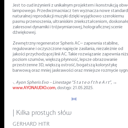
Jest to cud inżynierii z unikalnym projektem i konstrukcją ob
lampowego. Przedwzmacniacz ten wyznacza nowe standard
naturalnej reprodukcji muzyki dzięki wyjątkowo szerokiemu
pasmu przenoszenia, ultraniskim zniekształceniom, doskona
zakresowi dynamiki i trójwymiarowej, holograficznej scenie
dźwiękowej.
Zewnętrzny regenerator Spheris AC~ zapewnia stabilne,
regulowane i oczyszczone napięcie zasilania, niezależnie od
jakości przychodzącej linii AC. Takie rozwiązanie zapewnia niż
poziom szumów, większą płynność, lepsze obrazowanie
przestrzenne 3D, większą ostrość, bogatszą kolorystykę
barwową oraz mniej jaskrawości oraz mniejsze rozmycie sygn
⸜
Ayon Spheris Evo – Linestage “S t a t e o f t h e A r t”
, →
www.AYONAUDIO.com
, dostęp: 21.05.2025.
»«
| Kilka prostych słów
GERHARD HITR