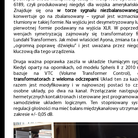
6189, czyli produkowanej niegdyś dla wojska amerykański
Znajduje się ona
w torze sygnału niezbalansowane
konwertuje go na zbalansowany – sygnał jest wzmacnia
tłumiony w takiej formie. Na wyjściu jest desymetryzowany l
pierwotnej formie podawany na wyjścia XLR. W poprzed
wersjach symetryzacją zajmowały się transformatory f
Lundahl Transformers. Jak mówi właściciel Ayona, zmiana ta 
„ogromną poprawę dźwięku” i jest uważana przez nieg
kluczową dla tego urządzenia.
Druga ważna poprawka zaszła w układzie tłumiącym syg
Kiedyś oparty na opornikach, od modelu Spheris II z 2010 
bazuje na VTC (Volume Transformer Control), cz
transformatorach z wieloma odczepami
. Układ ten za ka
razem jest modyfikowany i w najnowszej postaci to cz
osobne układy, po dwa na kanał. Przełączanie następu
hermetycznych kontaktronach i sterowane jest programow
samodzielnie układem logicznym. Ten stopniowany sy
regulacji głośności ma mieć balans międzykanałowy utrzyma
zakresie +/- 0,05 dB.