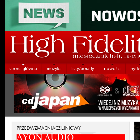
strona główna
muzyka
listy/porady
nowości
hyde
PRZEDWZMACNIACZ LINIOWY
AYON AUDIO