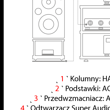
˻
1
˺ Kolumny: H
˻
2
˺ Podstawki: A
˻
3
˺ Przedwzmacniacz: A
˻
4
˺ Odtwarzacz Super Audi