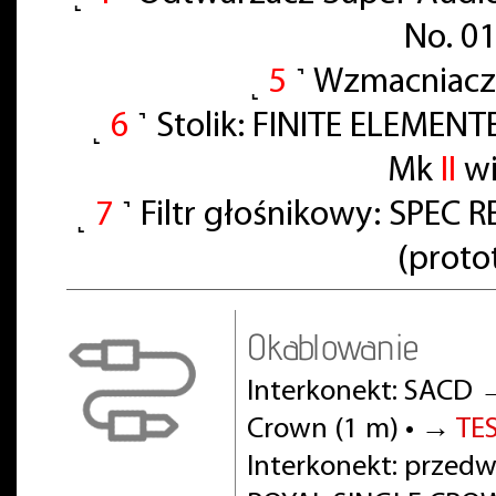
No. 0
˻
5
˺ Wzmacniacz
˻
6
˺ Stolik: FINITE ELEMENT
Mk
II
wi
˻
7
˺ Filtr głośnikowy: SPE
(proto
Okablowanie
Interkonekt: SACD 
Crown (1 m) • →
TE
Interkonekt: prze