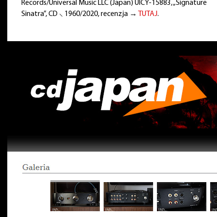
Records/Universal Music LLC (Japan) UICY-15883, „Signature
Sinatra”, CD ⸜ 1960/2020, recenzja →
TUTAJ
.