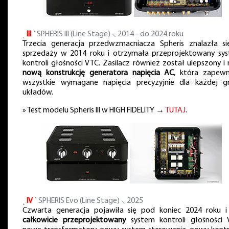
˻
III
˺ SPHERIS III (Line Stage) ⸜ 2014 - do 2024 roku
Trzecia generacja przedwzmacniacza Spheris znalazła s
sprzedaży w 2014 roku i otrzymała przeprojektowany sy
kontroli głośności VTC. Zasilacz również został ulepszony i 
nową konstrukcję generatora napięcia AC
, która zapewn
wszystkie wymagane napięcia precyzyjnie dla każdej g
układów.
» Test modelu Spheris III w HIGH FIDELITY →
TUTAJ
.
˻
IV
˺ SPHERIS Evo (Line Stage) ⸜ 2025
Czwarta generacja pojawiła się pod koniec 2024 roku 
całkowicie przeprojektowany
system kontroli głośności 