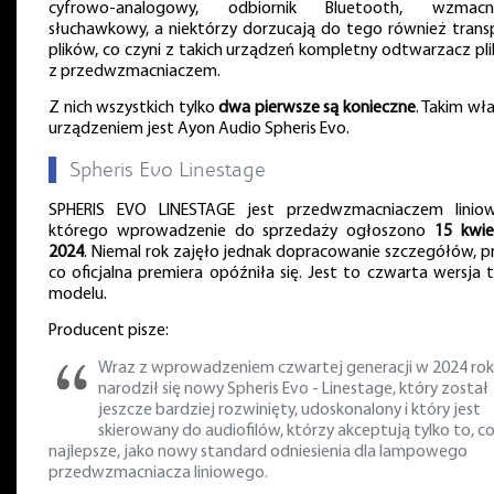
cyfrowo-analogowy, odbiornik Bluetooth, wzmacn
słuchawkowy, a niektórzy dorzucają do tego również trans
plików, co czyni z takich urządzeń kompletny odtwarzacz pl
z przedwzmacniaczem.
Z nich wszystkich tylko
dwa pierwsze są konieczne
. Takim wł
urządzeniem jest Ayon Audio Spheris Evo.
▌
Spheris Evo Linestage
SPHERIS EVO LINESTAGE jest przedwzmacniaczem linio
którego wprowadzenie do sprzedaży ogłoszono
15 kwie
2024
. Niemal rok zajęło jednak dopracowanie szczegółów, p
co oficjalna premiera opóźniła się. Jest to czwarta wersja 
modelu.
Producent pisze:
Wraz z wprowadzeniem czwartej generacji w 2024 rok
narodził się nowy Spheris Evo - Linestage, który został
jeszcze bardziej rozwinięty, udoskonalony i który jest
skierowany do audiofilów, którzy akceptują tylko to, c
najlepsze, jako nowy standard odniesienia dla lampowego
przedwzmacniacza liniowego.