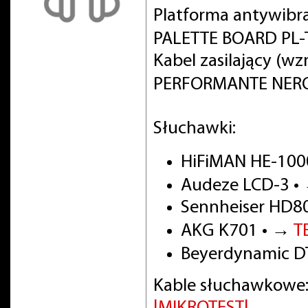
Platforma antywibr
PALETTE BOARD PL-T
Kabel zasilający (w
PERFORMANTE NERO 
Słuchawki:
HiFiMAN HE-100
Audeze LCD-3 •
Sennheiser HD8
AKG K701 • →
T
Beyerdynamic DT
Kable słuchawkowe: