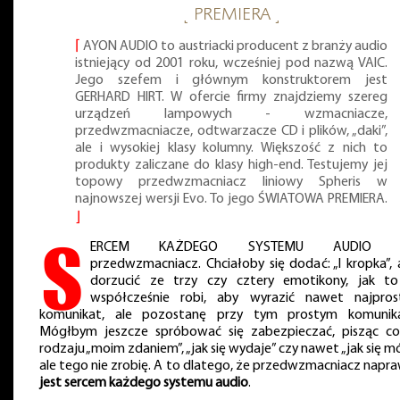
˻ PREMIERA ˼
⌈
AYON AUDIO to austriacki producent z branży audio
istniejący od 2001 roku, wcześniej pod nazwą VAIC.
Jego szefem i głównym konstruktorem jest
GERHARD HIRT. W ofercie firmy znajdziemy szereg
urządzeń lampowych - wzmacniacze,
przedwzmacniacze, odtwarzacze CD i plików, „daki”,
ale i wysokiej klasy kolumny. Większość z nich to
produkty zaliczane do klasy high-end. Testujemy jej
topowy przedwzmacniacz liniowy Spheris w
najnowszej wersji Evo. To jego ŚWIATOWA PREMIERA.
⌋
S
ERCEM KAŻDEGO SYSTEMU AUDIO j
przedwzmacniacz. Chciałoby się dodać: „I kropka”, 
dorzucić ze trzy czy cztery emotikony, jak to
współcześnie robi, aby wyrazić nawet najpros
komunikat, ale pozostanę przy tym prostym komunika
Mógłbym jeszcze spróbować się zabezpieczać, pisząc c
rodzaju „moim zdaniem”, „jak się wydaje” czy nawet „jak się mó
ale tego nie zrobię. A to dlatego, że przedwzmacniacz napr
jest sercem każdego systemu audio
.