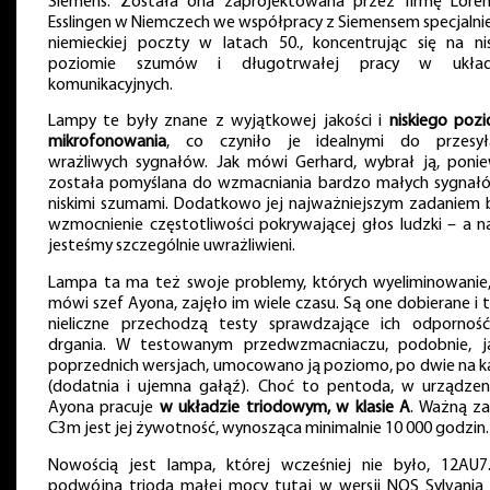
Siemens. Została ona zaprojektowana przez firmę Lore
Esslingen w Niemczech we współpracy z Siemensem specjalnie
niemieckiej poczty w latach 50., koncentrując się na ni
poziomie szumów i długotrwałej pracy w układ
komunikacyjnych.
Lampy te były znane z wyjątkowej jakości i
niskiego poz
mikrofonowania
, co czyniło je idealnymi do przesył
wrażliwych sygnałów. Jak mówi Gerhard, wybrał ją, poni
została pomyślana do wzmacniania bardzo małych sygnał
niskimi szumami. Dodatkowo jej najważniejszym zadaniem 
wzmocnienie częstotliwości pokrywającej głos ludzki – a n
jesteśmy szczególnie uwrażliwieni.
Lampa ta ma też swoje problemy, których wyeliminowanie,
mówi szef Ayona, zajęło im wiele czasu. Są one dobierane i t
nieliczne przechodzą testy sprawdzające ich odpornoś
drgania. W testowanym przedwzmacniaczu, podobnie, 
poprzednich wersjach, umocowano ją poziomo, po dwie na k
(dodatnia i ujemna gałąź). Choć to pentoda, w urządzen
Ayona pracuje
w układzie triodowym, w klasie A
. Ważną za
C3m jest jej żywotność, wynosząca minimalnie 10 000 godzin.
Nowością jest lampa, której wcześniej nie było, 12AU7
podwójna trioda małej mocy tutaj w wersji NOS Sylvania