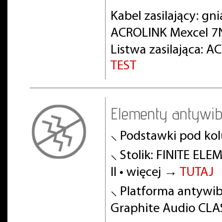
Kabel zasilający: gn
ACROLINK Mexcel 7
Listwa zasilająca: 
TEST
Elementy antywib
⸜ Podstawki pod ko
⸜ Stolik: FINITE EL
II • więcej →
TUTAJ
⸜ Platforma antywibr
Graphite Audio CLA