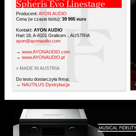
Spheris Evo Linestage
Producent:
AYON AUDIO
Cena (w czasie testu):
39 995 euro
Kontakt:
AYON AUDIO
Hart 18, A-8101 Gratkorn ⸜ AUSTRIA
ayon@ayonaudio.com
→
www.AYONAUDIO.com
→
www.AYONAUDIO.pl
» MADE IN AUSTRIA
Do testu dostarczyła firma:
→
NAUTILUS Dystrybucja