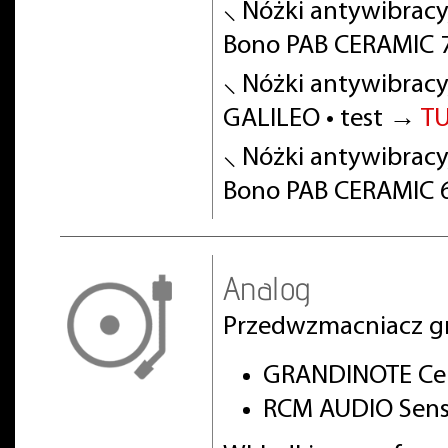
⸜ Nóżki antywibracy
Bono PAB CERAMIC 7
⸜ Nóżki antywibracy
GALILEO • test →
T
⸜ Nóżki antywibracy
Bono PAB CERAMIC 6
Analog
Przedwzmacniacz g
GRANDINOTE Cel
RCM AUDIO Senso