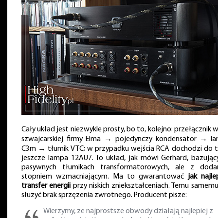
Cały układ jest niezwykle prosty, bo to, kolejno: przełącznik 
szwajcarskiej firmy Elma → pojedynczy kondensator → l
C3m → tłumik VTC; w przypadku wejścia RCA dochodzi do 
jeszcze lampa 12AU7. To układ, jak mówi Gerhard, bazując
pasywnych tłumikach transformatorowych, ale z dod
stopniem wzmacniającym. Ma to gwarantować
jak najle
transfer energii
przy niskich zniekształceniach. Temu samem
służyć brak sprzężenia zwrotnego. Producent pisze:
Wierzymy, że najprostsze obwody działają najlepiej z