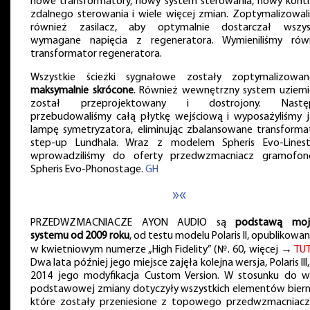
nowe transformatory, nowy system sterowania, nowy kontr
zdalnego sterowania i wiele więcej zmian. Zoptymalizowal
również zasilacz, aby optymalnie dostarczał wszys
wymagane napięcia z regeneratora. Wymieniliśmy rów
transformator regeneratora.
Wszystkie ścieżki sygnałowe zostały zoptymalizowa
maksymalnie skrócone
. Również wewnętrzny system uziemi
został przeprojektowany i dostrojony. Następ
przebudowaliśmy całą płytkę wejściową i wyposażyliśmy 
lampę symetryzatora, eliminując zbalansowane transforma
step-up Lundhala. Wraz z modelem Spheris Evo-Lines
wprowadziliśmy do oferty przedwzmacniacz gramofo
Spheris Evo-Phonostage.
GH
»«
PRZEDWZMACNIACZE AYON AUDIO są
podstawą moj
systemu od 2009 roku
, od testu modelu Polaris II, opublikowa
w kwietniowym numerze „High Fidelity” (№. 60, więcej →
TU
Dwa lata później jego miejsce zajęła kolejna wersja, Polaris III
2014 jego modyfikacja Custom Version. W stosunku do we
podstawowej zmiany dotyczyły wszystkich elementów biern
które zostały przeniesione z topowego przedwzmacniacz