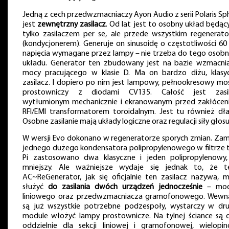
Jedną z cech przedwzmacniaczy Ayon Audio z serii Polaris Sph
jest
zewnętrzny zasilacz
. Od lat jest to osobny układ będący
tylko zasilaczem per se, ale przede wszystkim regenerat
(kondycjonerem). Generuje on sinusoidę o częstotliwości 60 
napięcia wymagane przez lampy – nie trzeba do tego osob
układu. Generator ten zbudowany jest na bazie wzmacni
mocy pracującego w klasie D. Ma on bardzo diżu, klasy
zasilacz. I dopiero po nim jest lampowy, pełnookresowy mo
prostowniczy z diodami CV135. Całość jest zasi
wytłumionym mechanicznie i ekranowanym przed zakłócen
RFI/EMI transformatorem toroidalnym. Jest tu również dła
Osobne zasilanie mają układy logiczne oraz regulacji siły głosu
W wersji Evo dokonano w regeneratorze sporych zmian. Zam
jednego dużego kondensatora polipropylenowego w filtrze 
Pi zastosowano dwa klasyczne i jeden polipropylenowy,
mniejszy. Ale ważniejsze wydaje się jednak to, że t
AC~ReGenerator, jak się oficjalnie ten zasilacz nazywa, 
służyć
do zasilania dwóch urządzeń jednocześnie
– mod
liniowego oraz przedwzmacniacza gramofonowego. Wewn
są już wszystkie potrzebne podzespoły, wystarczy w dr
module włożyć lampy prostownicze. Na tylnej ściance są 
oddzielnie dla sekcji liniowej i gramofonowej, wielopi