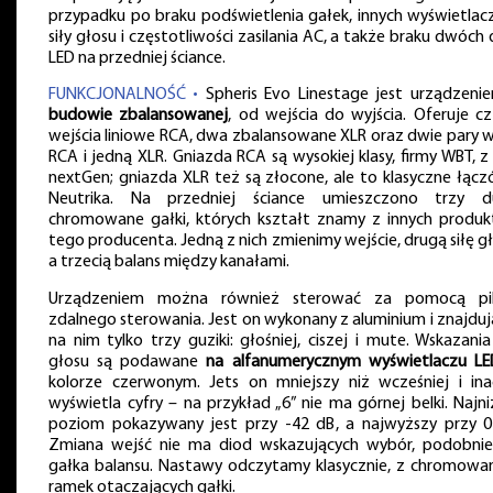
przypadku po braku podświetlenia gałek, innych wyświetlac
siły głosu i częstotliwości zasilania AC, a także braku dwóch 
LED na przedniej ściance.
FUNKCJONALNOŚĆ •
Spheris Evo Linestage jest urządzen
budowie zbalansowanej
, od wejścia do wyjścia. Oferuje cz
wejścia liniowe RCA, dwa zbalansowane XLR oraz dwie pary w
RCA i jedną XLR. Gniazda RCA są wysokiej klasy, firmy WBT, z s
nextGen; gniazda XLR też są złocone, ale to klasyczne łącz
Neutrika. Na przedniej ściance umieszczono trzy d
chromowane gałki, których kształt znamy z innych produ
tego producenta. Jedną z nich zmienimy wejście, drugą siłę gł
a trzecią balans między kanałami.
Urządzeniem można również sterować za pomocą pi
zdalnego sterowania. Jest on wykonany z aluminium i znajdują
na nim tylko trzy guziki: głośniej, ciszej i mute. Wskazania 
głosu są podawane
na alfanumerycznym wyświetlaczu LE
kolorze czerwonym. Jets on mniejszy niż wcześniej i ina
wyświetla cyfry – na przykład „6” nie ma górnej belki. Najni
poziom pokazywany jest przy -42 dB, a najwyższy przy 0
Zmiana wejść nie ma diod wskazujących wybór, podobnie
gałka balansu. Nastawy odczytamy klasycznie, z chromowa
ramek otaczających gałki.