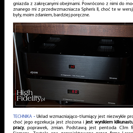
gniazda z zakręcanymi obejmami. Powrócono z nimi do mo
znanego mi z przedwzmacniacza Spheris II, choć te w wersji „
były, moim zdaniem, bardziej poręczne.
TECHNIKA •
Układ wzmacniająco-tłumiący jest niezwykle pro
choć jego egzekucja jest złożona i
jest wynikiem kilkunastu
pracy
, poprawek, zmian. Podstawą jest pentoda C3m f