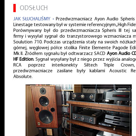
▌
ODSŁUCH
JAK SŁUCHALIŚMY •
Przedwzmacniacz Ayon Audio Spheris
Linestage testowany był w systemie referencyjnym „High Fideli
Porównywany był do przedwzmacniacza Spheris III tej s
firmy i wysyłał sygnał do tranzystorowego wzmacniacza 
Soulution 710. Podczas urządzenia stały na swoich nóżkach
górnej, węglowej półce stolika Finite Elemente Pagode Edi
Mk II. Źródłem sygnału był odtwarzacz SACD
Ayon Audio C
HF Edition
. Sygnał wysyłany był z niego przez wyjścia analo
RCA poprzez interkonekty Siltech Triple Crown
przedwzmacniacze zasilane były kablami Acoustic Re
Absolute.