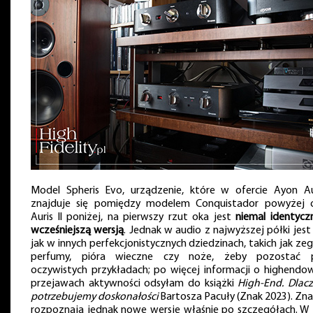
Model Spheris Evo, urządzenie, które w ofercie Ayon A
znajduje się pomiędzy modelem Conquistador powyżej 
Auris II poniżej, na pierwszy rzut oka jest
niemal identycz
wcześniejszą wersją
. Jednak w audio z najwyższej półki jest 
jak w innych perfekcjonistycznych dziedzinach, takich jak zega
perfumy, pióra wieczne czy noże, żeby pozostać 
oczywistych przykładach; po więcej informacji o highendo
przejawach aktywności odsyłam do książki
High-End. Dlac
potrzebujemy doskonałości
Bartosza Pacuły (Znak 2023). Zn
rozpoznają jednak nowe wersje właśnie po szczegółach. W