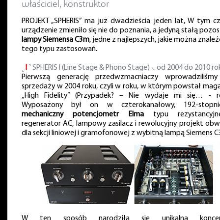
właściciel, konstruktor
PROJEKT „SPHERIS” ma już dwadzieścia jeden lat, W tym cz
urządzenie zmieniło się nie do poznania, a jedyną stałą pozos
lampy Siemensa C3m
, jedne z najlepszych, jakie można znale
tego typu zastosowań.
˻
I
˺ SPHERIS I (Line Stage & Phono Stage) ⸜ od 2004 do 2010 ro
Pierwszą generację przedwzmacniaczy wprowadziliśm
sprzedaży w 2004 roku, czyli w roku, w którym powstał mag
„High Fidelity” (Przypadek? – Nie wydaje mi się… - re
Wyposażony był on w czterokanałowy, 192-stopni
mechaniczny potencjometr Elma
typu rezystancyjn
regenerator AC, lampowy zasilacz i rewolucyjny projekt ob
dla sekcji liniowej i gramofonowej z wybitną lampą Siemens 
W ten sposób narodziła się unikalna koncep