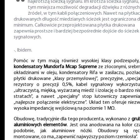
najkrótszą ścieżką sygnału. Im krótsza ścieżka sygnału,
tym mniejsza możliwość degradacji dźwięku z różnych
źródeł, w tym kabli połączeniowych. Nawet na płytka
drukowanych długość miedzianych ścieżek jest ograniczona 
minimum. Całkowicie przeprojektowana płytka drukowana
zapewnia prostsze i bardziej bezpośrednie dojście do ścieżek
sygnałowych.
⸜ Ibidem.
Pomóc w tym mają również wysokiej klasy podzespoły,
kondensatory Mundorfa Mcap Supreme
ze złoconymi, srebr
okładzinami w oleju, kondensatory Rifa w zasilaczu, pozła
płytki drukowane „klasy przemysłowej”, precyzyjne, „specja
rezystory o precyzji 0,5%, kabel sygnałowy wykorzystu
„ultraczystą, miękką, wyżarzaną miedź i izolację o bardzo nis
stratach”, a nawet „specjalny” stop lutowniczy zapewnia
„najlepsze połączenie elektryczne”. Układ ten oferuje niezw
wysoka impedancję wejściową na poziomie 1 MΩ.
Obudowę, tradycyjnie dla tego producenta, wykonano z
gru
aluminiowych elementów
. Jest ona anodowana na kolor cza
podobnie, jak aluminiowe nóżki. Obudowy są ręc
montowane, co ma „zapewnić najwyższy poziom rzemiosła”.