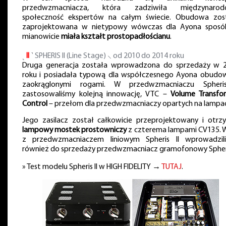
przedwzmacniacza, która zadziwiła międzynarod
społeczność ekspertów na całym świecie. Obudowa zos
zaprojektowana w nietypowy wówczas dla Ayona sposó
mianowicie
miała kształt prostopadłościanu
.
˻
II
˺ SPHERIS II (Line Stage) ⸜ od 2010 do 2014 roku
Druga generacja została wprowadzona do sprzedaży w 
roku i posiadała typową dla współczesnego Ayona obudo
zaokrąglonymi rogami. W przedwzmacniaczu Spheri
zastosowaliśmy kolejną innowację, VTC –
Volume Transfo
Control
– przełom dla przedwzmacniaczy opartych na lampa
Jego zasilacz został całkowicie przeprojektowany i otrz
lampowy mostek prostowniczy
z czterema lampami CV135. 
z przedwzmacniaczem liniowym Spheris II wprowadzil
również do sprzedaży przedwzmacniacz gramofonowy Spher
» Test modelu Spheris II w HIGH FIDELITY →
TUTAJ
.