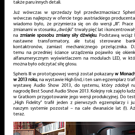
także paru innych detali.
Już wówczas w sprzedaży był przedwzmacniacz Spheris
wówczas najlepszy w ofercie tego austriackiego producenta,
wiadomo było, że przymierza się on do wersji „III”. Prace
zmianami w stosunku „dwójki” trwały pięć lat i koncentrowały
na
zmianie sposobu zmiany siły dźwięku
. Podstawą wciąż 
nastawne transformatory, ale tutaj sterowane ban
kontaktronów, zamiast mechanicznego przełącznika. Dz
temu na przedniej ściance urządzenia pojawiło się okien
alfanumerycznym wyświetlaczem na modułach LED, w kt
można było odczytać siłę głosu.
Spheris III w prototypowej wersji został pokazany
w Monac
w 2013 roku
, na wystawie High End, i ten sam egzemplarz traf
wystawę Audio Show 2013, do systemu, który zdobył n
nagrodę Best Sound Audio Show 2013. Kolejny rok zajęło lud
w Gratkorn przygotowanie jego wersji produkcyjnej. Do tes
„High Fidelity” trafił jeden z pierwszych egzemplarzy i j
naszym systemie pozostał – na całe dwanaście lat (!). A
teraz.