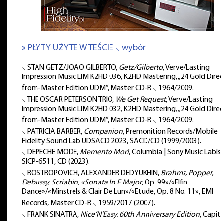
» PŁYTY UŻYTE W TEŚCIE ⸜ wybór
⸜ STAN GETZ/JOAO GILBERTO,
Getz/Gilberto
, Verve/Lasting
Impression Music LIM K2HD 036, K2HD Mastering, „24 Gold Dire
from-Master Edition UDM”, Master CD-R ⸜ 1964/2009.
⸜ THE OSCAR PETERSON TRIO,
We Get Request
, Verve/Lasting
Impression Music LIM K2HD 032, K2HD Mastering, „24 Gold Dire
from-Master Edition UDM”, Master CD-R ⸜ 1964/2009.
⸜ PATRICIA BARBER,
Companion
, Premonition Records/Mobile
Fidelity Sound Lab UDSACD 2023, SACD/CD (1999/2003).
⸜ DEPECHE MODE,
Memento Mori
, Columbia | Sony Music Labls 
SICP-6511, CD (2023).
⸜ ROSTROPOVICH, ALEXANDER DEDYUKHIN,
Brahms, Popper,
Debussy, Scriabin, «Sonata In F Major
, Op. 99»/«Elfin
Dance»/«Minstrels & Clair De Lun»/«Etude, Op. 8 No. 11», EMI
Records, Master CD-R ⸜ 1959/2017 (2007).
⸜ FRANK SINATRA,
Nice’N’Easy. 60th Anniversary Edition
, Capit