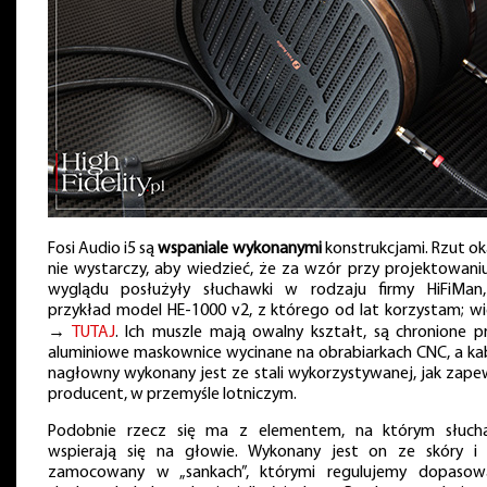
Fosi Audio i5 są
wspaniale wykonanymi
konstrukcjami. Rzut ok
nie wystarczy, aby wiedzieć, że za wzór przy projektowaniu
wyglądu posłużyły słuchawki w rodzaju firmy HiFiMan
przykład model HE-1000 v2, z którego od lat korzystam; wi
→
TUTAJ
. Ich muszle mają owalny kształt, są chronione p
aluminiowe maskownice wycinane na obrabiarkach CNC, a ka
nagłowny wykonany jest ze stali wykorzystywanej, jak zape
producent, w przemyśle lotniczym.
Podobnie rzecz się ma z elementem, na którym słuch
wspierają się na głowie. Wykonany jest on ze skóry i 
zamocowany w „sankach”, którymi regulujemy dopasow