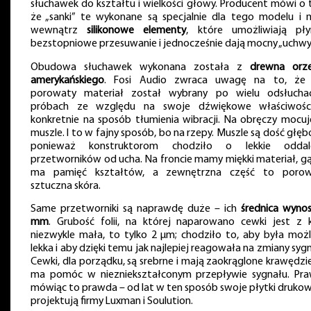
słuchawek do kształtu i wielkości głowy. Producent mówi o 
że „sanki” te wykonane są specjalnie dla tego modelu i 
wewnątrz
silikonowe elementy
, które umożliwiają pły
bezstopniowe przesuwanie i jednocześnie dają mocny „uchwy
Obudowa słuchawek wykonana została z
drewna orz
amerykańskiego
. Fosi Audio zwraca uwagę na to, że
porowaty materiał został wybrany po wielu odsłucha
próbach ze względu na swoje dźwiękowe właściwośc
konkretnie na sposób tłumienia wibracji. Na obręczy mocu
muszle. I to w fajny sposób, bo na rzepy. Muszle są dość głębo
ponieważ konstruktorom chodziło o lekkie oddal
przetworników od ucha. Na froncie mamy miękki materiał, g
ma pamięć kształtów, a zewnętrzna część to poro
sztuczna skóra.
Same przetworniki są naprawdę duże – ich
średnica wynos
mm
. Grubość folii, na której naparowano cewki jest z k
niezwykle mała, to tylko 2 μm; chodziło to, aby była możl
lekka i aby dzięki temu jak najlepiej reagowała na zmiany sygn
Cewki, dla porządku, są srebrne i mają zaokrąglone krawędzie
ma pomóc w niezniekształconym przepływie sygnału. Pr
mówiąc to prawda – od lat w ten sposób swoje płytki druko
projektują firmy Luxman i Soulution.