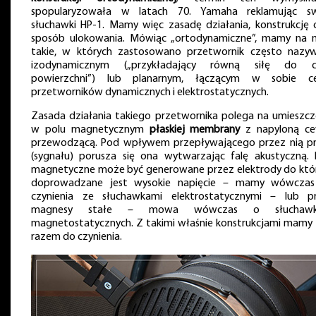
spopularyzowała w latach 70. Yamaha reklamując s
słuchawki HP-1. Mamy więc zasadę działania, konstrukcję 
sposób ulokowania. Mówiąc „ortodynamiczne”, mamy na m
takie, w których zastosowano przetwornik często nazy
izodynamicznym („przykładający równą siłę do c
powierzchni”) lub planarnym, łączącym w sobie c
przetworników dynamicznych i elektrostatycznych.
Zasada działania takiego przetwornika polega na umieszcz
w polu magnetycznym
płaskiej membrany
z napyloną c
przewodzącą. Pod wpływem przepływającego przez nią p
(sygnału) porusza się ona wytwarzając falę akustyczną. 
magnetyczne może być generowane przez elektrody do któ
doprowadzane jest wysokie napięcie – mamy wówcza
czynienia ze słuchawkami elektrostatycznymi – lub p
magnesy stałe – mowa wówczas o słuchawk
magnetostatycznych. Z takimi właśnie konstrukcjami mamy
razem do czynienia.