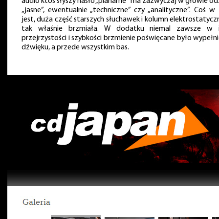
audio ktoś słyszy hasło „planarne” ma zazwyczaj w głowie o
„jasne”, ewentualnie „techniczne” czy „analityczne”. Coś w
jest, duża część starszych słuchawek i kolumn elektrostatycz
tak właśnie brzmiała. W dodatku niemal zawsze w 
przejrzystości i szybkości brzmienie poświęcane było wypełni
dźwięku, a przede wszystkim bas.