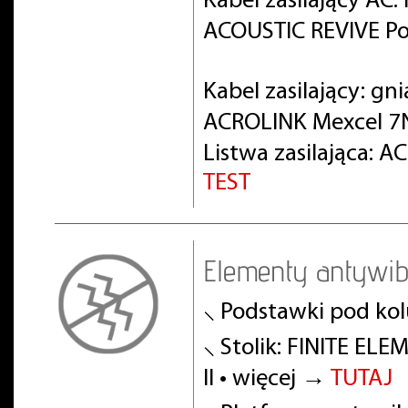
Kabel zasilający AC
ACOUSTIC REVIVE Po
Kabel zasilający: gn
ACROLINK Mexcel 7
Listwa zasilająca: 
TEST
Elementy antywib
⸜ Podstawki pod ko
⸜ Stolik: FINITE EL
II • więcej →
TUTAJ