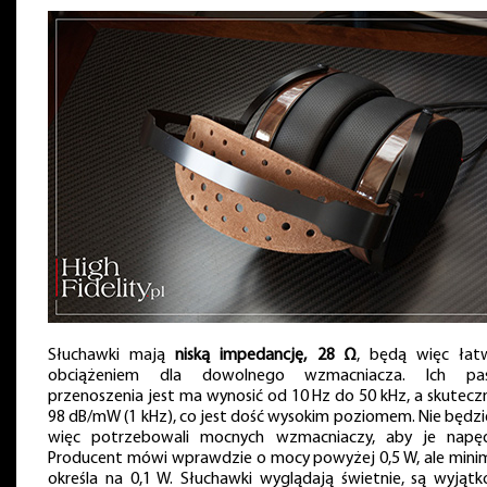
Słuchawki mają
niską impedancję, 28 Ω
, będą więc ła
obciążeniem dla dowolnego wzmacniacza. Ich pa
przenoszenia jest ma wynosić od 10 Hz do 50 kHz, a skutecz
98 dB/mW (1 kHz), co jest dość wysokim poziomem. Nie będz
więc potrzebowali mocnych wzmacniaczy, aby je napęd
Producent mówi wprawdzie o mocy powyżej 0,5 W, ale min
określa na 0,1 W. Słuchawki wyglądają świetnie, są wyjąt