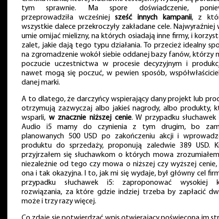
tym sprawnie. Ma spore doświadczenie, ponie
przeprowadziła wcześniej
sześć innych kampanii
, z któ
wszystkie dalece przekroczyły zakładane cele. Najwyraźniej 
umie omijać mielizny, na których osiadają inne firmy, i korzys
zalet, jakie dają tego typu działania. To przecież idealny sp
na zgromadzenie wokół siebie oddanej bazy fanów, którzy 
poczucie uczestnictwa w procesie decyzyjnym i produkcj
nawet mogą się poczuć, w pewien sposób, współwłaścicie
danej marki.
A to dlatego, że darczyńcy wspierający dany projekt lub pro
otrzymują zazwyczaj albo jakieś nagrody, albo produkty, k
wsparli,
w znacznie niższej cenie
. W przypadku słuchawek 
Audio i5 mamy do czynienia z tym drugim, bo zam
planowanych 500 USD po zakończeniu akcji i wprowadz
produktu do sprzedaży, proponują zaledwie 389 USD. K
przyjrzałem się słuchawkom o których mowa zrozumiałem
niezależnie od tego czy mowa o niższej czy wyższej cenie, 
ona i tak okazyjna. I to, jak mi się wydaje, był główny cel fi
przypadku słuchawek i5: zaproponować wysokiej k
rozwiązania, za które gdzie indziej trzeba by zapłacić dw
może i trzy razy więcej.
Co zdaje się potwierdzać wpis otwierający poświęconą im st