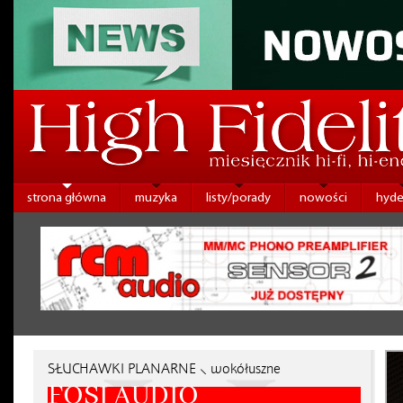
strona główna
muzyka
listy/porady
nowości
hyde
SŁUCHAWKI PLANARNE ⸜ wokółuszne
FOSI AUDIO