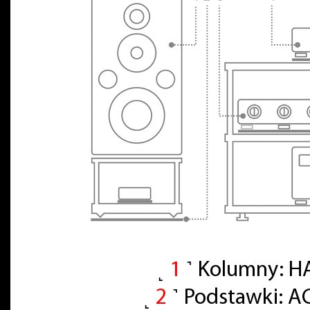
˻
1
˺ Kolumny: H
˻
2
˺ Podstawki: A