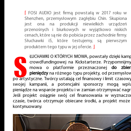
⌈
FOSI AUDIO jest firmą powstałą w 2017 roku w
Shenzhen, przemysłowym zagłębiu Chin. Skupiona
jest ona na produkcji niewielkich urządzeń
przenośnych i biurkowych w wyjątkowo niskich
cenach, które są nie do pobicia przez zachodnie firmy.
Słuchawki i5, które testujemy, są pierwszym
produktem tego typu w jej ofercie.
⌋
S
ŁUCHAWKI O KTÓRYCH MOWA, powstały dzięki kamp
crowdfundingowej na Kickstarterze. Przypomnijmy
mowa o platformie przeznaczonej
do zbier
pieniędzy
na różnego typu projekty, od przemysło
po artystyczne. Twórcy ustalają cel finansowy i limit czasowy
swojej kampanii, a potencjalni sponsorzy mogą wpł
pieniądze na wsparcie projektu i w zamian otrzymywać nagr
Jeśli projekt osiągnie swój cel finansowania w wyznacz
czasie, twórca otrzymuje obiecane środki, a projekt może
kontynuowany.