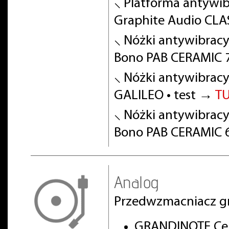
⸜ Platforma antywibr
Graphite Audio CLA
⸜ Nóżki antywibracy
Bono PAB CERAMIC 7
⸜ Nóżki antywibracy
GALILEO • test →
T
⸜ Nóżki antywibracy
Bono PAB CERAMIC 6
Analog
Przedwzmacniacz g
GRANDINOTE Cel