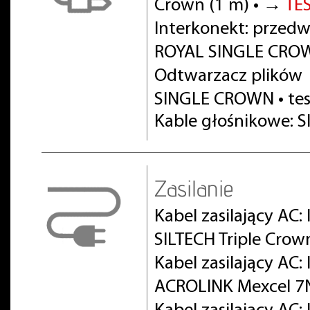
Crown (1 m) • →
TE
Interkonekt: prze
ROYAL SINGLE CROW
Odtwarzacz plików
SINGLE CROWN • te
Kable głośnikowe: S
Zasilanie
Kabel zasilający AC:
SILTECH Triple Crow
Kabel zasilający AC
ACROLINK Mexcel 7