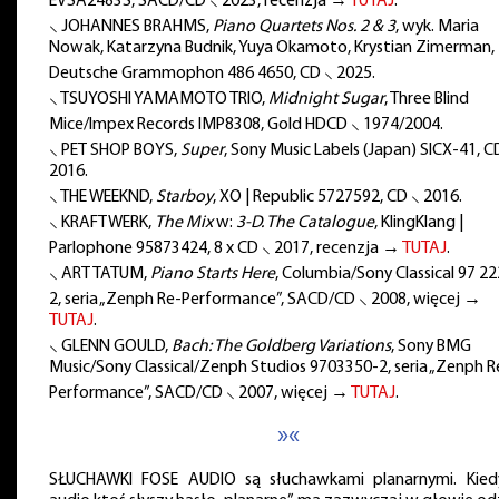
EVSA2483S, SACD/CD ⸜ 2023, recenzja →
TUTAJ
.
⸜ JOHANNES BRAHMS,
Piano Quartets Nos. 2 & 3
, wyk. Maria
Nowak, Katarzyna Budnik, Yuya Okamoto, Krystian Zimerman,
Deutsche Grammophon 486 4650, CD ⸜ 2025.
⸜ TSUYOSHI YAMAMOTO TRIO,
Midnight Sugar
, Three Blind
Mice/Impex Records IMP8308, Gold HDCD ⸜ 1974/2004.
⸜ PET SHOP BOYS,
Super
, Sony Music Labels (Japan) SICX-41, C
2016.
⸜ THE WEEKND,
Starboy
, XO | Republic 5727592, CD ⸜ 2016.
⸜ KRAFTWERK,
The Mix
w:
3-D. The Catalogue
, KlingKlang |
Parlophone 95873424, 8 x CD ⸜ 2017, recenzja →
TUTAJ
.
⸜ ART TATUM,
Piano Starts Here
, Columbia/Sony Classical 97 2
2, seria „Zenph Re-Performance”, SACD/CD ⸜ 2008, więcej →
TUTAJ
.
⸜ GLENN GOULD,
Bach: The Goldberg Variations
, Sony BMG
Music/Sony Classical/Zenph Studios 9703350-2, seria „Zenph R
Performance”, SACD/CD ⸜ 2007, więcej →
TUTAJ
.
»«
SŁUCHAWKI FOSE AUDIO są słuchawkami planarnymi. Kie