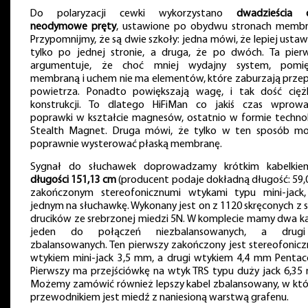
Do polaryzacji cewki wykorzystano
dwadzieścia 
neodymowe pręty
, ustawione po obydwu stronach membr
Przypomnijmy, że są dwie szkoły: jedna mówi, że lepiej ustawi
tylko po jednej stronie, a druga, że po dwóch. Ta pier
argumentuje, że choć mniej wydajny system, pomi
membraną i uchem nie ma elementów, które zaburzają prze
powietrza. Ponadto powiększają wagę, i tak dość ciężk
konstrukcji. To dlatego HiFiMan co jakiś czas wprow
poprawki w kształcie magnesów, ostatnio w formie technol
Stealth Magnet. Druga mówi, że tylko w ten sposób m
poprawnie wysterować płaską membranę.
Sygnał do słuchawek doprowadzamy krótkim kabelk
długości 151,13 cm
(producent podaje dokładną długość: 59,0
zakończonym stereofonicznumi wtykami typu mini-jack
jednym na słuchawkę. Wykonany jest on z 1120 skręconych z 
drucików ze srebrzonej miedzi 5N. W komplecie mamy dwa ka
jeden do połączeń niezbalansowanych, a drug
zbalansowanych. Ten pierwszy zakończony jest stereofonic
wtykiem mini-jack 3,5 mm, a drugi wtykiem 4,4 mm Pentac
Pierwszy ma przejściówkę na wtyk TRS typu duży jack 6,35
Możemy zamówić również lepszy kabel zbalansowany, w kt
przewodnikiem jest miedź z naniesioną warstwą grafenu.