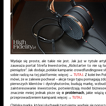
Wydaje się proste, ale takie nie jest. Jak już w tytule arty
zauważa portal Strefa Inwestorów, „Kickstarter to nie są ł
pieniądze”. Jak dodaje, polskie kampanie crowdfundingowe s
sobie radzą na tej platformie; więcej →
TUTAJ
. Z kolei Inn P
mówi, że w zalewie pochwał – akcje tego typu pomagają zd
pierwszych klientów i dystrybutorów, budują markę, wzbud
zainteresowanie inwestorów, potwierdzają model bizneso
znacznie mniej jednak pisze się
o problemach
, jakie wiążą 
przeprowadzeniem kampanii; więcej →
TUTAJ
.
Chińska marka, której słuchawki testujemy, wydaje się porusz