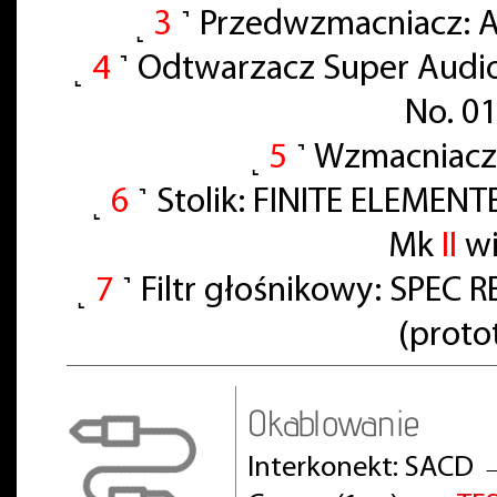
˻
3
˺ Przedwzmacniacz: A
˻
4
˺ Odtwarzacz Super Audi
No. 0
˻
5
˺ Wzmacniacz
˻
6
˺ Stolik: FINITE ELEMENT
Mk
II
wi
˻
7
˺ Filtr głośnikowy: SPE
(proto
Okablowanie
Interkonekt: SACD 