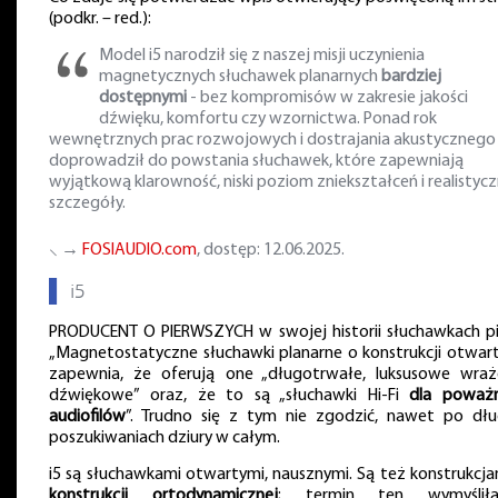
(podkr. – red.):
Model i5 narodził się z naszej misji uczynienia
magnetycznych słuchawek planarnych
bardziej
dostępnymi
- bez kompromisów w zakresie jakości
dźwięku, komfortu czy wzornictwa. Ponad rok
wewnętrznych prac rozwojowych i dostrajania akustycznego
doprowadził do powstania słuchawek, które zapewniają
wyjątkową klarowność, niski poziom zniekształceń i realistyc
szczegóły.
⸜ →
FOSIAUDIO.com
, dostęp: 12.06.2025.
▌
i5
PRODUCENT O PIERWSZYCH w swojej historii słuchawkach pi
„Magnetostatyczne słuchawki planarne o konstrukcji otwarte
zapewnia, że oferują one „długotrwałe, luksusowe wraż
dźwiękowe” oraz, że to są „słuchawki Hi-Fi
dla poważ
audiofilów
”. Trudno się z tym nie zgodzić, nawet po dłu
poszukiwaniach dziury w całym.
i5 są słuchawkami otwartymi, nausznymi. Są też konstrukcj
konstrukcji ortodynamicznej
; termin ten wymyślił