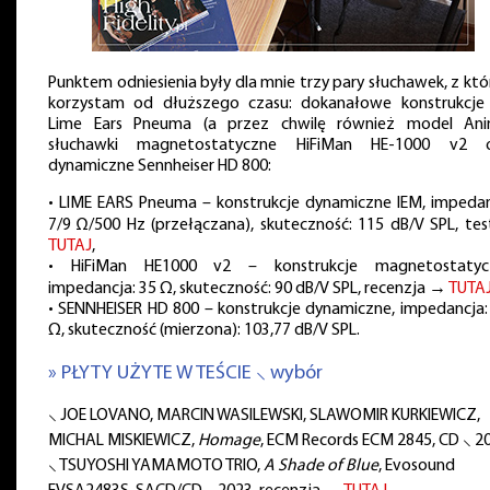
Punktem odniesienia były dla mnie trzy pary słuchawek, z któ
korzystam od dłuższego czasu: dokanałowe konstrukcje
Lime Ears Pneuma (a przez chwilę również model Ani
słuchawki magnetostatyczne HiFiMan HE-1000 v2 
dynamiczne Sennheiser HD 800:
• LIME EARS Pneuma – konstrukcje dynamiczne IEM, impedan
7/9 Ω/500 Hz (przełączana), skuteczność: 115 dB/V SPL, te
TUTAJ
,
• HiFiMan HE1000 v2 – konstrukcje magnetostatyc
impedancja: 35 Ω, skuteczność: 90 dB/V SPL, recenzja →
TUTA
• SENNHEISER HD 800 – konstrukcje dynamiczne, impedancja:
Ω, skuteczność (mierzona): 103,77 dB/V SPL.
» PŁYTY UŻYTE W TEŚCIE ⸜ wybór
⸜ JOE LOVANO, MARCIN WASILEWSKI, SLAWOMIR KURKIEWICZ,
MICHAL MISKIEWICZ,
Homage
, ECM Records ECM 2845, CD ⸜ 2
⸜ TSUYOSHI YAMAMOTO TRIO,
A Shade of Blue
, Evosound