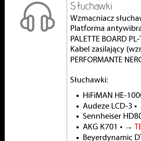
Słuchawki
Wzmacniacz słucha
Platforma antywibr
PALETTE BOARD PL-T
Kabel zasilający (w
PERFORMANTE NERO 
Słuchawki:
HiFiMAN HE-100
Audeze LCD-3 •
Sennheiser HD8
AKG K701 • →
T
Beyerdynamic DT