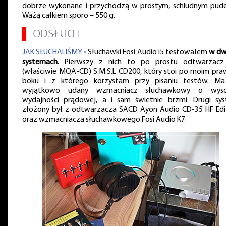
dobrze wykonane i przychodzą w prostym, schludnym pude
Ważą całkiem sporo – 550 g.
▌
ODSŁUCH
JAK SŁUCHALIŚMY •
Słuchawki Fosi Audio i5 testowałem
w d
systemach
. Pierwszy z nich to po prostu odtwarzac
(właściwie MQA-CD) S.M.S.L CD200, który stoi po moim pr
boku i z którego korzystam przy pisaniu testów. M
wyjątkowo udany wzmacniacz słuchawkowy o wysok
wydajności prądowej, a i sam świetnie brzmi. Drugi sy
złożony był z odtwarzacza SACD Ayon Audio CD-35 HF Edi
oraz wzmacniacza słuchawkowego Fosi Audio K7.