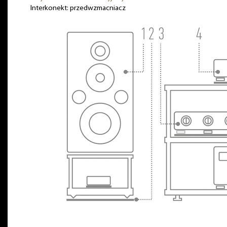
Interkonekt: przedwzmacniacz