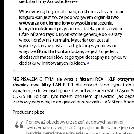
siedziba firmy Acoustic Revive.
Właściwością tego materiału, na której zależało panu
Ishiguro-san jest to, że pod wpływem drgań
łatwo
wytwarza on ujemne jony o wysokim natężeniu
,
których maksimum przypada na daleką podczerwień
(„far-infrared rays”). Kiyoh-stone generuje do 40 razy
więcej jonów niż turmalin. Materiał ten został
wykorzystany w postaci farby, którą wymalowano
wnętrze filtra. Elia Hontai dodaje, że jest to jeden z
droższych materiałów tego typu dostępny na rynku, w
dodatku w limitowanych ilościach.
●
NIE PISAŁEM O TYM, ale wraz z filtrami RCA i XLR
otrzym
również dwa filtry LAN
RLT-1 dla gniazd tego typu i do 
wpiąłem je do wolnych gniazd w odtwarzaczu SACD Ayon A
CD-35 HF Edition. Tym razem chciałem sprawdzić, jak będą
zachowywały wpięte do gniazd przełącznika LAN Silent Angel
Producent pisze:
Ponieważ obudowy urządzeń sieciowych są mniej
wytrzymałe niż większość sprzętu audio, są one
jeszcz
bardziej narażone na drgania
pochodzące z głośników,