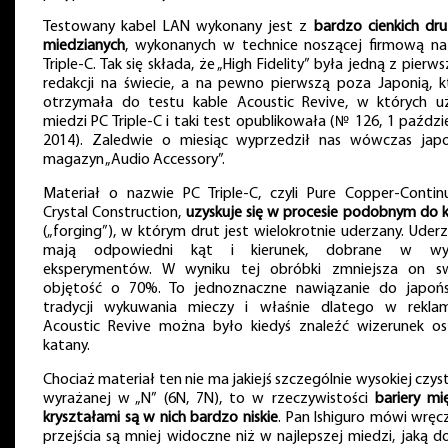
Testowany kabel LAN wykonany jest z
bardzo cienkich dr
miedzianych
, wykonanych w technice noszącej firmową n
Triple-C. Tak się składa, że „High Fidelity” była jedną z pierw
redakcji na świecie, a na pewno pierwszą poza Japonią, k
otrzymała do testu kable Acoustic Revive, w których u
miedzi PC Triple-C i taki test opublikowała (№ 126, 1 paździ
2014). Zaledwie o miesiąc wyprzedził nas wówczas japo
magazyn „Audio Accessory”.
Materiał o nazwie PC Triple-C, czyli Pure Copper-Contin
Crystal Construction,
uzyskuje się w procesie podobnym do k
(„forging”), w którym drut jest wielokrotnie uderzany. Uderz
mają odpowiedni kąt i kierunek, dobrane w wyn
eksperymentów. W wyniku tej obróbki zmniejsza on s
objętość o 70%. To jednoznaczne nawiązanie do japońs
tradycji wykuwania mieczy i właśnie dlatego w rekla
Acoustic Revive można było kiedyś znaleźć wizerunek os
katany.
Chociaż materiał ten nie ma jakiejś szczególnie wysokiej czys
wyrażanej w „N” (6N, 7N), to w rzeczywistości
bariery mi
kryształami są w nich bardzo niskie
. Pan Ishiguro mówi wręcz
przejścia są mniej widoczne niż w najlepszej miedzi, jaką do