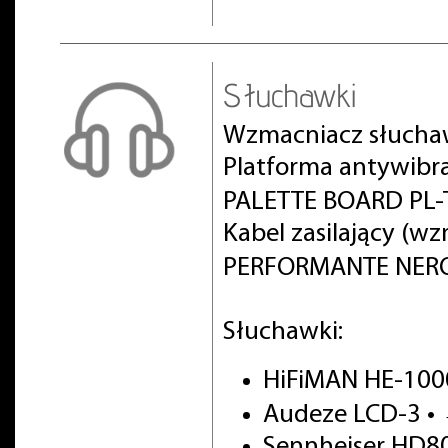
Słuchawki
Wzmacniacz słucha
Platforma antywibr
PALETTE BOARD PL-T
Kabel zasilający (w
PERFORMANTE NERO 
Słuchawki:
HiFiMAN HE-100
Audeze LCD-3 •
Sennheiser HD8