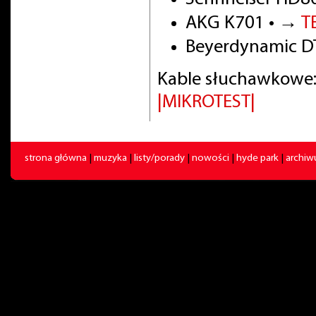
AKG K701 • →
T
Beyerdynamic DT
Kable słuchawkowe:
|MIKROTEST|
strona główna
|
muzyka
|
listy/porady
|
nowości
|
hyde park
|
archi