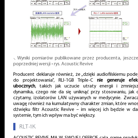
⸜ Wyniki pomiarów publikowane przez producenta, jeszcze
poprzedniej wersji • rys. Acoustic Revive
Producent deklaruje również, że „dzięki audiofilskiemu podej
do projektowania”, RLI-1GB Triple-C
nie generuje efe
ubocznych
, takich jak uczucie utraty energii i zmniejs
dynamika, czego nie da się uniknąć przy stosowaniu, jak d
czytamy, izolatorów LAN używanych w medycynie. Zwraca
uwagę również na kumulatywny charakter zmian, które wnos
dźwięku filtr Acoustic Revive – im więcej ich będzie w d
systemie, tym ich wpływ ma być większy.
▌
RLT-1K