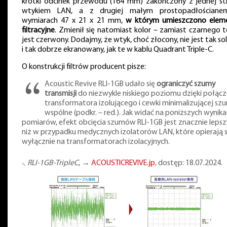
krótki odcinek przewodu (164 mm) zakończony z jednej st
wtykiem LAN, a z drugiej małym prostopadłościan
wymiarach 47 x 21 x 21 mm,
w którym umieszczono elem
filtracyjne
. Zmienił się natomiast kolor – zamiast czarnego t
jest czerwony. Dodajmy, że wtyk, choć złocony, nie jest tak so
i tak dobrze ekranowany, jak te w kablu Quadrant Triple-C.
O konstrukcji filtrów producent pisze:
Acoustic Revive RLI-1GB udało się
ograniczyć szumy
transmisji
do niezwykle niskiego poziomu dzięki połącz
transformatora izolującego i cewki minimalizującej sz
wspólne (podkr. – red.). Jak widać na poniższych wynik
pomiarów, efekt obcięcia szumów RLI-1GB jest znacznie lepsz
niż w przypadku medycznych izolatorów LAN, które opierają s
wyłącznie na transformatorach izolacyjnych.
⸜
RLI-1GB-TripleC
, →
ACOUSTICREVIVE.jp
, dostęp: 18.07.2024.