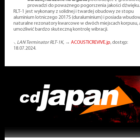
prowadzi do poważnego pogorszenia jakości dźwięku.
RLT-1 jest wykonany z solidnej i twardej obudowy ze stopu
aluminium lotniczego 2017S (duraluminium) i posiada wbudo
naturalne rezonatory kwarcowe w dwóch miejscach korpusu, 
umożliwić bardzo skuteczną kontrolę wibracji.
⸜
LAN Terminator RLT-1K
, →
ACOUSTICREVIVE.jp
, dostęp:
18.07.2024.