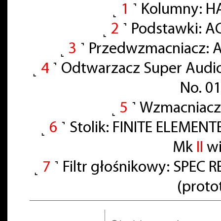
˻
1
˺ Kolumny: H
˻
2
˺ Podstawki: A
˻
3
˺ Przedwzmacniacz: A
˻
4
˺ Odtwarzacz Super Audi
No. 0
˻
5
˺ Wzmacniacz
˻
6
˺ Stolik: FINITE ELEMENT
Mk
II
wi
˻
7
˺ Filtr głośnikowy: SPE
(proto