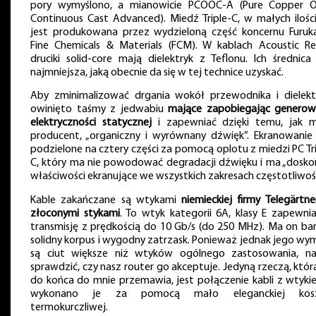
pory wymyślono, a mianowicie PCOOC-A (Pure Copper 
Continuous Cast Advanced). Miedź Triple-C, w małych ilości
jest produkowana przez wydzieloną część koncernu Furuk
Fine Chemicals & Materials (FCM). W kablach Acoustic Re
druciki solid-core mają dielektryk z Teflonu. Ich średnica 
najmniejsza, jaką obecnie da się w tej technice uzyskać.
Aby zminimalizować drgania wokół przewodnika i dielekt
owinięto taśmy z jedwabiu
mające zapobiegając generow
elektryczności statycznej
i zapewniać dzięki temu, jak 
producent, „organiczny i wyrównany dźwięk”. Ekranowanie 
podzielone na cztery części za pomocą oplotu z miedzi PC Tri
C, który ma nie powodować degradacji dźwięku i ma „dosko
właściwości ekranujące we wszystkich zakresach częstotliwośc
Kable zakańczane są wtykami
niemieckiej firmy Telegärtne
złoconymi stykami
. To wtyk kategorii 6A, klasy E zapewnia
transmisję z prędkością do 10 Gb/s (do 250 MHz). Ma on ba
solidny korpus i wygodny zatrzask. Ponieważ jednak jego wym
są ciut większe niż wtyków ogólnego zastosowania, na
sprawdzić, czy nasz router go akceptuje. Jedyną rzeczą, któr
do końca do mnie przemawia, jest połączenie kabli z wtyki
wykonano je za pomocą mało eleganckiej koszu
termokurczliwej.