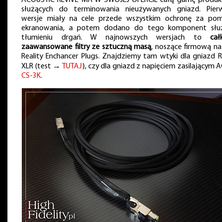
ACOUSTIC REVIVE MA W SWOJEJ OFERCIE całą gamę produ
służących do terminowania nieużywanych gniazd. Pier
wersje miały na cele przede wszystkim ochronę za po
ekranowania, a potem dodano do tego komponent słu
tłumieniu drgań. W najnowszych wersjach to
cał
zaawansowane filtry ze sztuczną masą
, noszące firmową n
Reality Enchancer Plugs. Znajdziemy tam wtyki dla gniazd R
XLR (test →
TUTAJ
), czy dla gniazd z napięciem zasilającym
CS-3K
.