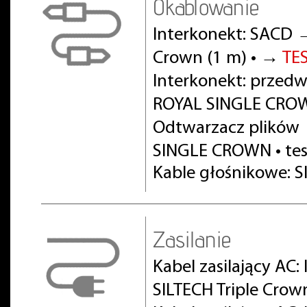
Okablowanie
Interkonekt: SACD 
Crown (1 m) • →
TE
Interkonekt: prze
ROYAL SINGLE CROW
Odtwarzacz plików
SINGLE CROWN • te
Kable głośnikowe: S
Zasilanie
Kabel zasilający AC:
SILTECH Triple Crow