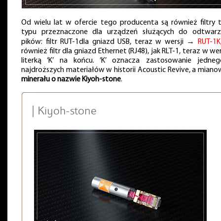
Od wielu lat w ofercie tego producenta są również filtry 
typu przeznaczone dla urządzeń służących do odtwarz
pików: filtr RUT-1dla gniazd USB, teraz w wersji →
RUT-1K
również filtr dla gniazd Ethernet (RJ48), jak RLT-1, teraz w wer
literką ‘K’ na końcu. ‘K’ oznacza zastosowanie jedne
najdroższych materiałów w historii Acoustic Revive, a mianow
minerału o nazwie Kiyoh-stone
.
| Kiyoh-stone