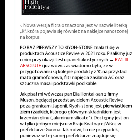
⸜ Nowa wersja filtra oznaczona jest w nazwie literką
„K”, która pojawia się również na naklejce nanoszonej
na korpus.
PO RAZ PIERWSZY TO KIYOH-STONE znalazł się w
produktach Acoustice Revive w 2021 roku. Pisaliśmy już
o nim przy okazji testu paneli akustycznych →
RWL-III
ABSOLUTE
i już wówczas wiadomo było, że w
przygotowaniu są kolejne produkty z ‘K’, na przykład
mata gramofonowa, filtr napięcia zasilania AC oraz
sztuczna masa i podstawki pod kable.
Jak pisał mi wówczas pan Elia Hontai-san z firmy
Muson, będącej przedstawicielem Acoustic Revive
poza granicami Japonii, Kiyoh-stone jest
pierwiastkiem
ziem rzadkich
, którego głównym składnikiem jest
krzemian glinu („aluminum silicate”). Dostępny jest on
w tylko jednym miejscu w Kraju Kwitnącej Wiśni, w
prefekturze Gunma. Jak mówi, to nie przypadek,
ponieważ w tej samej prefekturze znajduje się