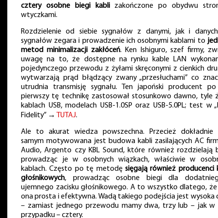
cztery osobne biegi kabli
zakończone po obydwu stro
wtyczkami.
Rozdzielenie od siebie sygnałów z danymi, jak i danyc
sygnałów zegara i prowadzenie ich osobnymi kablami to
jed
metod minimalizacji zakłóceń
. Ken Ishiguro, szef firmy, z
uwagę na to, że dostępne na rynku kable LAN wykona
pojedynczego przewodu z żyłami skręconymi z cienkich dr
wytwarzają prąd błądzący zwany „przesłuchami” co znac
utrudnia transmisję sygnału. Ten japoński producent po
pierwszy tę technikę zastosował stosunkowo dawno, tyle 
kablach USB, modelach USB-1.0SP oraz USB-5.0PL; test w „
Fidelity” →
TUTAJ
.
Ale to akurat wiedza powszechna. Przecież dokładnie
samym motywowana jest budowa kabli zasilających AC fir
Audio, Argento czy KBL Sound, które również rozdzielają b
prowadząc je w osobnych wiązkach, właściwie w osob
kablach. Często po tę metodę
sięgają również producenci k
głośnikowych
, prowadząc osobne biegi dla dodatnie
ujemnego zacisku głośnikowego. A to wszystko dlatego, że 
ona prosta i efektywna. Wadą takiego podejścia jest wysoka 
– zamiast jednego przewodu mamy dwa, trzy lub – jak w
przypadku – cztery.