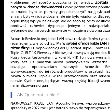
Problemem był sposób pozyskania tej wiedzy.
Została
nabyta w drodze doświadczeń
i choć potwierdzona pomiar
to trudno było te pomiary „przetłumaczyć” na język aud
zmiany były w nich widoczne, ale nie było wiadomo, dlacze
ogóle mają wpływ na dźwięk. Ale od tego są testy odsłuch
ponieważ człowiek dysponuje jednym z najwspanials
systemów pomiarowych na świecie – mózgiem z dwoma usza
Acoustic Revive, której kable LAN i dwa rodzaje filtrów tym 
recenzujemy, wie to od lat. Ma
w swojej ofercie kable LAN i
różne filtry
RFI: odpowiednio,LAN Quadrant Triple-C oraz RLI
Triple-C i RLT-1K. Pierwszy z filtrów jest nową wersją modelu R
który kiedyś testowałem, z kolei RLT-1K to nowa wersja fil
który też już państwu kiedyś pokazywałem. Wszystkie 
bazująca opracowaniach własnych Acoustic Revi
wprowadzanych do jej różnych produktów w ostatnich lat
Mowa o miedzi Triple-C w roli przewodników oraz minera
nazwie Kiyoh-stone, będącym ważną częścią filtracji szum
minimalizowania drgań.
▌
LAN Quadrant Triple-C
NAJNOWSZY KABEL LAN Acoustic Revive, wprowadzon
sprzedaży w 2022 roku, jest bardzo łatwy do zapamiętania:
t