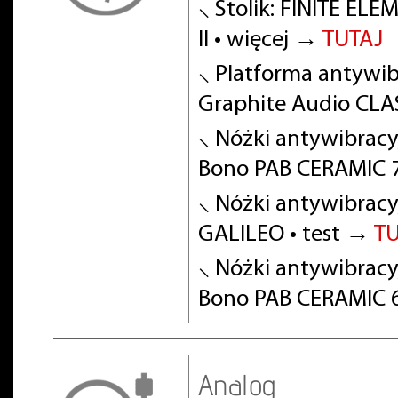
⸜ Stolik: FINITE EL
II • więcej →
TUTAJ
⸜ Platforma antywibr
Graphite Audio CLA
⸜ Nóżki antywibracy
Bono PAB CERAMIC 7
⸜ Nóżki antywibracy
GALILEO • test →
T
⸜ Nóżki antywibracy
Bono PAB CERAMIC 6
Analog