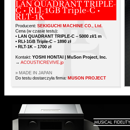
LAN QUADRANT TRIPLE-
C • RLI-1GB Triple-C •
RLT-1K
Producent:
SEKIGUCHI MACHINE CO., Ltd.
Cena (w czasie testu):
• LAN QUADRANT TRIPLE-C – 5000 zł/1 m
• RLI-1GB Triple-C – 1890 zł
• RLT-1K – 1700 zł
Kontakt:
YOSHI HONTAI | MuSon Project, Inc.
→
ACOUSTICREVIVE.jp
» MADE IN JAPAN
Do testu dostarczyła firma:
MUSON PROJECT