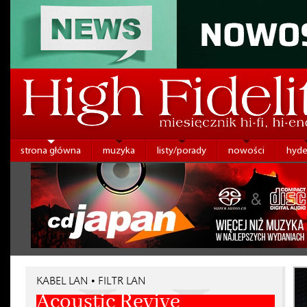
strona główna
muzyka
listy/porady
nowości
hyde
KABEL LAN • FILTR LAN
Acoustic Revive