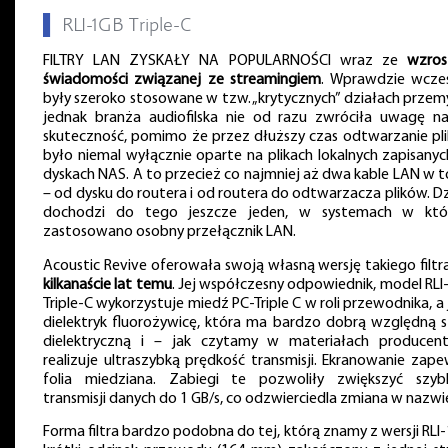
▌
RLI-1GB Triple-C
FILTRY LAN ZYSKAŁY NA POPULARNOŚCI wraz ze
wzro
świadomości związanej ze streamingiem
. Wprawdzie wcześ
były szeroko stosowane w tzw. „krytycznych” działach przemy
jednak branża audiofilska nie od razu zwróciła uwagę na
skuteczność, pomimo że przez dłuższy czas odtwarzanie pl
było niemal wyłącznie oparte na plikach lokalnych zapisanyc
dyskach NAS. A to przecież co najmniej aż dwa kable LAN w t
– od dysku do routera i od routera do odtwarzacza plików. Dz
dochodzi do tego jeszcze jeden, w systemach w któ
zastosowano osobny przełącznik LAN.
Acoustic Revive oferowała swoją własną wersję takiego filt
kilkanaście lat temu
. Jej współczesny odpowiednik, model RLI
Triple-C wykorzystuje miedź PC-Triple C w roli przewodnika, a
dielektryk fluorożywicę, która ma bardzo dobrą względną s
dielektryczną i – jak czytamy w materiałach producen
realizuje ultraszybką prędkość transmisji. Ekranowanie zape
folia miedziana. Zabiegi te pozwoliły zwiększyć szyb
transmisji danych do 1 GB/s, co odzwierciedla zmiana w nazwi
Forma filtra bardzo podobna do tej, którą znamy z wersji RLI-