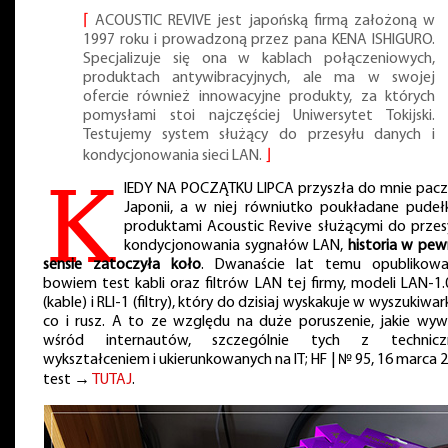
⌈
ACOUSTIC REVIVE jest japońską firmą założoną w
1997 roku i prowadzoną przez pana KENA ISHIGURO.
Specjalizuje się ona w kablach połączeniowych,
produktach antywibracyjnych, ale ma w swojej
ofercie również innowacyjne produkty, za których
pomysłami stoi najczęściej Uniwersytet Tokijski.
Testujemy system służący do przesyłu danych i
kondycjonowania sieci LAN.
⌋
K
IEDY NA POCZĄTKU LIPCA przyszła do mnie pacz
Japonii, a w niej równiutko poukładane pudeł
produktami Acoustic Revive służącymi do przesy
kondycjonowania sygnałów LAN,
historia w pe
sensie zatoczyła koło
. Dwanaście lat temu opublikow
bowiem test kabli oraz filtrów LAN tej firmy, modeli LAN-1.
(kable) i RLI-1 (filtry), który do dzisiaj wyskakuje w wyszukiwa
co i rusz. A to ze względu na duże poruszenie, jakie wyw
wśród internautów, szczególnie tych z technic
wykształceniem i ukierunkowanych na IT; HF | № 95, 16 marca 
test →
TUTAJ
.