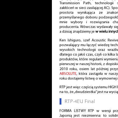
Transmission Path, technologii
zakłóceń w sieci zasilającej AC). Sp
prostota wynikająca ze znako
przemyślanego doboru podzespołów
mnie wybory i rozwiązania cha
producenta. Wówczas wydawały się
a dzisiaj znajdziemy je
w wielu innyc
Ken Ishiguro, szef Acoustic Reviv
pozwalający mu łączyć wiedzę tech
wysokich technologii oraz wraż
dlatego co jakiś czas, czyli co kilk
produktów, które regularni wymieniam
pierwszej w naszej historii, z dopis
2010 roku, osiem lat później prz
ABSOLUTE
, która zastąpiła w nas
roku dostajemy listwę o wymownej n
RTP jest więc częścią systemu HIGH
na to, że „dwudziestka” jest na wycią
▌
RTP-4EU Final
FORMA LISTWY RTP w wersji prz
Japonią jest niezmienna: to soli