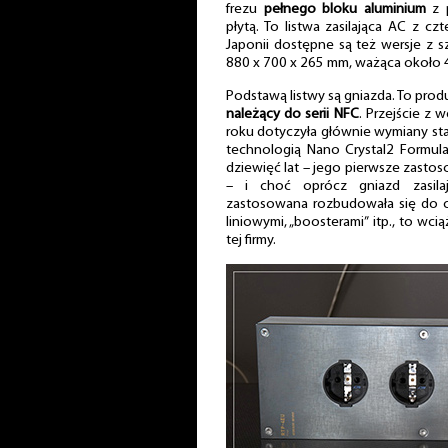
frezu
pełnego bloku aluminium
z p
płytą. To listwa zasilająca AC z c
Japonii dostępne są też wersje z 
880 x 700 x 265 mm, ważąca około 
Podstawą listwy są gniazda. To produk
należący do serii NFC
. Przejście z 
roku dotyczyła głównie wymiany star
technologią Nano Crystal2 Formula
dziewięć lat – jego pierwsze zasto
– i choć oprócz gniazd zasila
zastosowana rozbudowała się do c
liniowymi, „boosterami” itp., to wci
tej firmy.