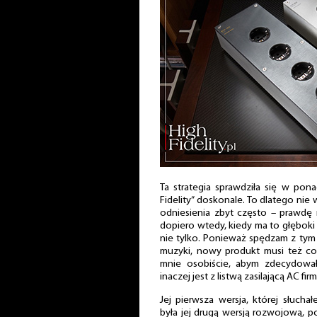
Ta strategia sprawdziła się w ponad
Fidelity” doskonale. To dlatego ni
odniesienia zbyt często – prawd
dopiero wtedy, kiedy ma to głęboki
nie tylko. Ponieważ spędzam z tym
muzyki, nowy produkt musi też co
mnie osobiście, abym zdecydował,
inaczej jest z listwą zasilającą AC fi
Jej pierwsza wersja, której słuc
była jej drugą wersją rozwojową, 