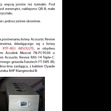
y więcej jonów niż turmalin. Pod
, od wewnątrz, naklejono QR-8, małe
ryształu.
nie i jednocześnie skromnie.
a porównaniu listwy Acoustic Revive
sienia, składającego się z listwy
E RTP-4EU ABSOLUTE
, w obydwu
cym Acrolink Mexcel 7N-PC9500 o
em Acoustic Revive RAS-14 Triple-C.
iennego gniazda Furutech FT-SWS (R),
a linia zasilająca, z kablem Oyaide
nika AHP Klangmodul III.