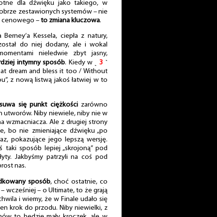
otne dla dźwięku jako takiego, w
dobrze zestawionych systemów – nie
łu cenowego –
to zmiana kluczowa
.
 Berney’a Kessela, ciepła z natury,
ostał do niej dodany, ale i wokal
 momentami nieledwie zbyt jasny,
rdziej intymny sposób
. Kiedy w ˻
3
˺
hat dream and bless it too / Without
”, z nową listwą jakoś łatwiej w to
suwa się punkt ciężkości
zarówno
h utworów. Niby niewiele, niby nie w
na wzmacniacza. Ale z drugiej strony
e, bo nie zmieniające dźwięku „po
raz, pokazujące jego lepszą wersję.
iś taki sposób lepiej „skrojoną” pod
yty. Jakbyśmy patrzyli na coś pod
rost nas.
ądkowany sposób
, choć ostatnie, co
 wcześniej – o Ultimate, to że grają
wila i wiemy, że w Finale udało się
en krok do przodu. Niby niewielki, z
mów to będzie mały kroczek, ale w