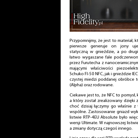
Przypomnijmy, że jest to materiał, 
pierwsze generuje on jony uje
statyczną w gnieździe, a po drug
łatwo wygaszane fale podczerwone
przez Furutecha z nanoceramiczny
mającymi właściwości piezoele
Schuko FI-50 NFC, jak i gnieździe IE
czystej miedzi poddanej obróbce t
(Alpha) oraz rodowane.
Ciekawe jest to, że NFC to pomysł,
a który został zrealizowany dzięki
choć dzisiaj łączymy go właśnie z
wspólne. Zastosowanie gniazd wyk
listwie RTP-4EU Absolute było wię
wersji Ultimate. W najnowszej listwi
a zmiany dotyczą czegoś innego.