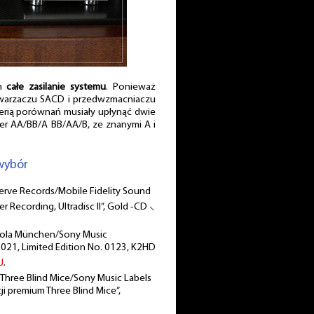
em
całe zasilanie systemu
. Ponieważ
warzaczu SACD i przedwzmacniaczu
rią porównań musiały upłynąć dwie
er AA/BB/A BB/AA/B, ze znanymi A i
wybór
Verve Records/Mobile Fidelity Sound
r Recording, Ultradisc II”, Gold -CD ⸜
iola München/Sony Music
21, Limited Edition No. 0123, K2HD
J
.
, Three Blind Mice/Sony Music Labels
ji premium Three Blind Mice”,