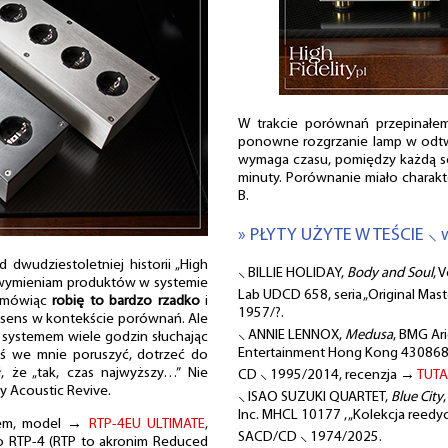
W trakcie porównań przepinał
ponowne rozgrzanie lamp w odt
wymaga czasu, pomiędzy każdą se
minuty. Porównanie miało charakt
B.
» PŁYTY UŻYTE W TEŚCIE ⸜ 
 dwudziestoletniej historii „High
⸜ BILLIE HOLIDAY,
Body and Soul
, 
e wymieniam produktów w systemie
Lab UDCD 658, seria „Original Maste
ę mówiąc
robię to bardzo rzadko
i
1957/?.
 sens w kontekście porównań. Ale
⸜ ANNIE LENNOX,
Medusa
, BMG Ar
 systemem wiele godzin słuchając
Entertainment Hong Kong 4308680
ś we mnie poruszyć, dotrzeć do
 że „tak, czas najwyższy…” Nie
CD ⸜ 1995/2014, recenzja →
TUTA
rmy Acoustic Revive.
⸜ ISAO SUZUKI QUARTET,
Blue City
Inc. MHCL 10177 , „Kolekcja reedyc
hałem, model →
RTP-4EU ULTIMATE
,
SACD/CD ⸜ 1974/2025.
po RTP-4 (RTP to akronim Reduced