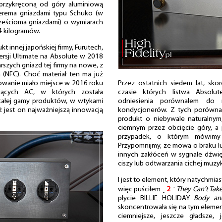
rzykręconą od góry aluminiową
zterema gniazdami typu Schuko (w
sześcioma gniazdami) o wymiarach
4 kilogramów.
t innej japońskiej firmy, Furutech,
wersji Ultimate na Absolute w 2018
szych gniazd tej firmy na nowe, z
 (NFC). Choć materiał ten ma już
sowanie miało miejsce w 2016 roku
Przez ostatnich siedem lat, sko
jących AC, w których została
czasie których listwa Absolu
ałej gamy produktów, w wtykami
odniesienia porównałem do ni
ąż jest on najważniejszą innowacją
kondycjonerów. Z tych porównań
produkt o niebywale naturalny
ciemnym przez obcięcie góry, a p
przypadek, o którym mówimy 
Przypomnijmy, że mowa o braku l
innych zakłóceń w sygnale dźwię
ciszy lub odtwarzania cichej muzyk
I jest to element, który natychmias
więc puściłem ˻
2
˺
They Can’t Ta
płycie BILLIE HOLIDAY
Body an
skoncentrowała się na tym elemenc
ciemniejsze, jeszcze gładsze, 