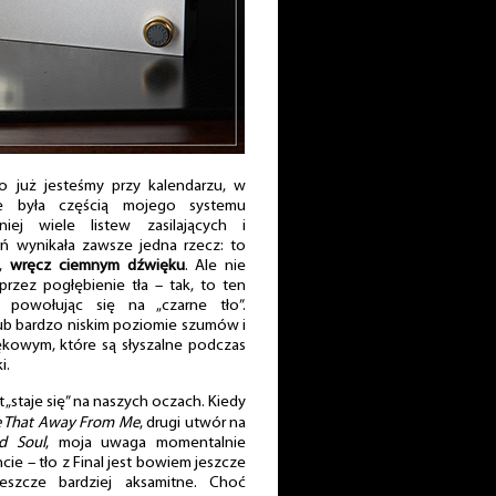
ro już jesteśmy przy kalendarzu, w
te była częścią mojego systemu
ej wiele listew zasilających i
 wynikała zawsze jedna rzecz: to
m,
wręcz ciemnym dźwięku
. Ale nie
rzez pogłębienie tła – tak, to ten
powołując się na „czarne tło”.
ub bardzo niskim poziomie szumów i
kowym, które są słyszalne podczas
i.
t „staje się” na naszych oczach. Kiedy
ke That Away From Me
, drugi utwór na
d Soul
, moja uwaga momentalnie
ie – tło z Final jest bowiem jeszcze
jeszcze bardziej aksamitne. Choć