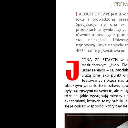
˻ PREM
⌈
ACOUSTIC REVIVE jest japo
roku i prowadzoną prze
Specjalizuje się ona w 
produktach antywibracyjnych
również innowacyjne produk
stoi najczęściej Uniwers
najnowszą listwę napięcia z
4EU Final. To jej światowa pre
J
EDNĄ ZE STAŁYCH w sta
odsłuchowym „High Fid
urządzeniach – są
produk
Służą one jako punkt ori
testowanych przez nas u
obiektywny, na ile to możliwe, sp
były najlepszymi na świecie, ale żeb
różnice, jakie występują między ur
akcesoriami, których testy publikuje
się je opisać w sposób, który będzi