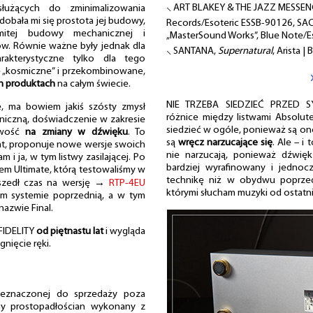
⸜ ART BLAKEY & THE JAZZ MESSE
 służących do zminimalizowania
odobała mi się prostota jej budowy,
Records/Esoteric ESSB-90126, S
mitej budowy mechanicznej i
„MasterSound Works”, Blue Note/E
. Równie ważne były jednak dla
⸜ SANTANA,
Supernatural
, Arista 
rakterystyczne tylko dla tego
 „kosmiczne” i przekombinowane,
h produktach
na całym świecie.
NIE TRZEBA SIEDZIEĆ PRZED S
e, ma bowiem jakiś szósty zmysł
różnice między listwami Absolute
niczną, doświadczenie w zakresie
siedzieć w ogóle, ponieważ są o
liwość
na zmiany w dźwięku
. To
są
wręcz narzucające się
. Ale – i
a lat, proponuje nowe wersje swoich
nie narzucają, ponieważ dźwięk
 i ja, w tym listwy zasilającej. Po
bardziej wyrafinowany i jednoc
kiem Ultimate, którą testowaliśmy w
technikę niż w obydwu poprzed
yszedł czas na wersję →
RTP-4EU
którymi słucham muzyki od ostatnic
zym systemie poprzednią, a w tym
azwie Final.
 FIDELITY
od piętnastu lat
i wygląda
gnięcie ręki.
eznaczonej do sprzedaży poza
dny prostopadłościan wykonany z