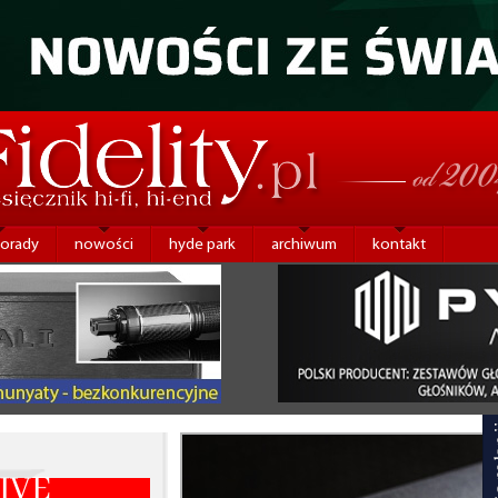
porady
nowości
hyde park
archiwum
kontakt
IVE