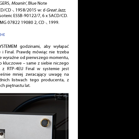
NGERS,
Moanin’
, Blue Note
ACD/CD ⸜ 1958/2015 w:
6 Great Jazz
,
soteric ESSB-90122/7, 6 x SACD/CD.
| BMG ‎07822 19080 2, CD ⸜ 1999.
»«
YSTEMEM godzinami, aby wyłapać
 i Final. Prawdę mówiąc nie trzeba
ne wyraźne od pierwszego momentu,
 to kluczowe – same z siebie niczego
 z RTP-4EU Final w systemie jest
ześnie mniej zwracający uwagę na
nich listwach tego producenta, z
h piętnastu lat.