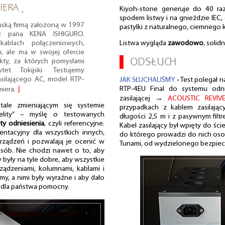
IERA ˼
Kiyoh-stone generuje do 40 raz
spodem listwy i na gnieździe IEC
ńską firmą założoną w 1997
pastylki z naturalnego, ciemnego k
z pana KENA ISHIGURO.
kablach połączeniowych,
Listwa wygląda
zawodowo
, solid
, ale ma w swojej ofercie
▌
ODSŁUCH
ty, za których pomysłami
ytet Tokijski. Testujemy
asilającego AC, model RTP-
JAK SŁUCHALIŚMY •
Test polegał n
RTP-4EU Final do systemu odnie
miera.
⌋
zasilającej →
ACOUSTIC REVIV
le zmieniającym się systemie
przypadkach z kablem zasilają
elity” – myślę o testowanych
długości 2,5 m i z pasywnym filtr
ty odniesienia
, czyli referencyjne.
Kabel zasilający był wpięty do śc
entacyjny dla wszystkich innych,
do którego prowadzi do nich osobn
rządzeń i pozwalają je ocenić w
Tunami, od wydzielonego bezpiecz
osób. Nie chodzi nawet o to, aby
y były na tyle dobre, aby wszystkie
ządzeniami, kolumnami, kablami i
my, a nimi były wyraźne i aby dało
e dla państwa pomocny.