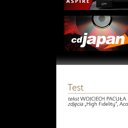
Test
tekst
WOJCIECH PACUŁA
zdjęcia
„High Fidelity”, Ac