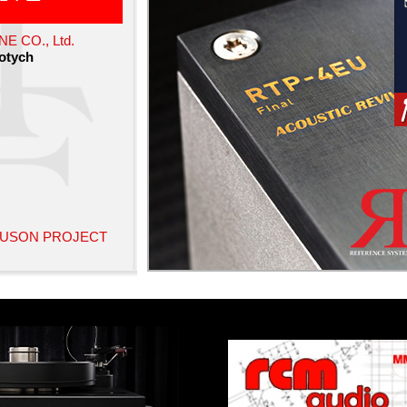
E CO., Ltd.
łotych
USON PROJECT