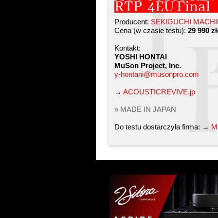
RTP-4EU Final
Producent:
SEKIGUCHI MACHIN
Cena (w czasie testu):
29 990 z
Kontakt:
YOSHI HONTAI
MuSon Project, Inc.
y-hontani@musonpro.com
→
ACOUSTICREVIVE.jp
» MADE IN JAPAN
Do testu dostarczyła firma: →
M