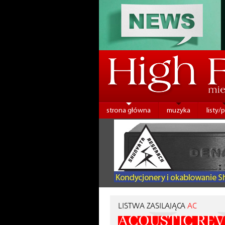
strona główna
muzyka
listy/
LISTWA ZASILAJĄCA
AC
ACOUSTIC REV