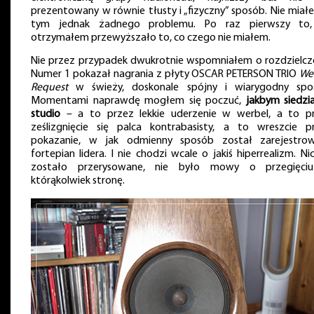
prezentowany w równie tłusty i „fizyczny” sposób. Nie miał
tym jednak żadnego problemu. Po raz pierwszy to
otrzymałem przewyższało to, co czego nie miałem.
Nie przez przypadek dwukrotnie wspomniałem o rozdzielczo
Numer 1 pokazał nagrania z płyty OSCAR PETERSON TRIO
We
Request
w świeży, doskonale spójny i wiarygodny spo
Momentami naprawdę mogłem się poczuć,
jakbym siedzi
studio
– a to przez lekkie uderzenie w werbel, a to p
ześlizgnięcie się palca kontrabasisty, a to wreszcie p
pokazanie, w jak odmienny sposób został zarejestro
fortepian lidera. I nie chodzi wcale o jakiś hiperrealizm. Nic
zostało przerysowane, nie było mowy o przegięc
którąkolwiek stronę.