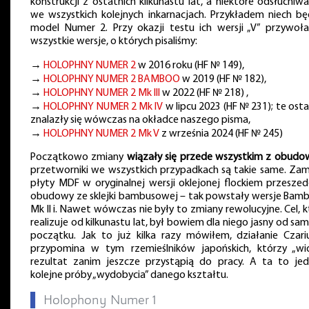
konstrukcji z ostatnich kilkunastu lat, a niektóre odsłuchiw
we wszystkich kolejnych inkarnacjach. Przykładem niech bę
model Numer 2. Przy okazji testu ich wersji „V” przywoł
wszystkie wersje, o których pisaliśmy:
→
HOLOPHNY NUMER 2
w 2016 roku (HF № 149),
→
HOLOPHNY NUMER 2 BAMBOO
w 2019 (HF № 182),
→
HOLOPHNY NUMER 2 Mk III
w 2022 (HF № 218) ,
→
HOLOPHNY NUMER 2 Mk IV
w lipcu 2023 (HF № 231); te osta
znalazły się wówczas na okładce naszego pisma,
→
HOLOPHNY NUMER 2 Mk V
z września 2024 (HF № 245)
Początkowo zmiany
wiązały się przede wszystkim z obudo
przetworniki we wszystkich przypadkach są takie same. Zam
płyty MDF w oryginalnej wersji oklejonej flockiem przeszed
obudowy ze sklejki bambusowej – tak powstały wersje Bamb
Mk II i. Nawet wówczas nie były to zmiany rewolucyjne. Cel, k
realizuje od kilkunastu lat, był bowiem dla niego jasny od sa
początku. Jak to już kilka razy mówiłem, działanie Czari
przypomina w tym rzemieślników japońskich, którzy „wi
rezultat zanim jeszcze przystąpią do pracy. A ta to jed
kolejne próby „wydobycia” danego kształtu.
▌
Holophony Numer 1