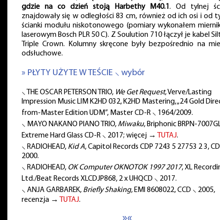
gdzie na co dzień stoją Harbethy M40.1
. Od tylnej śc
znajdowały się w odległości 83 cm, również od ich osi i od ty
ścianki modułu niskotonowego (pomiary wykonałem mierni
laserowym Bosch PLR 50 C). Z Soulution 710 łączył je kabel Sil
Triple Crown. Kolumny skręcone były bezpośrednio na mie
odsłuchowe.
» PŁYTY UŻYTE W TEŚCIE ⸜ wybór
⸜ THE OSCAR PETERSON TRIO,
We Get Request
, Verve/Lasting
Impression Music LIM K2HD 032, K2HD Mastering, „24 Gold Dire
from-Master Edition UDM”, Master CD-R ⸜ 1964/2009.
⸜ MAYO NAKANO PIANO TRIO,
Miwaku
, Briphonic BRPN-7007GL
Extreme Hard Glass CD-R ⸜ 2017; więcej →
TUTAJ
.
⸜ RADIOHEAD,
Kid A
, Capitol Records CDP 7243 5 27753 2 3, CD
2000.
⸜ RADIOHEAD,
OK Computer OKNOTOK 1997 2017
, XL Recordi
Ltd./Beat Records XLCDJP868, 2 x UHQCD ⸜ 2017.
⸜ ANJA GARBAREK,
Briefly Shaking
, EMI 8608022, CCD ⸜ 2005,
recenzja →
TUTAJ
.
»«