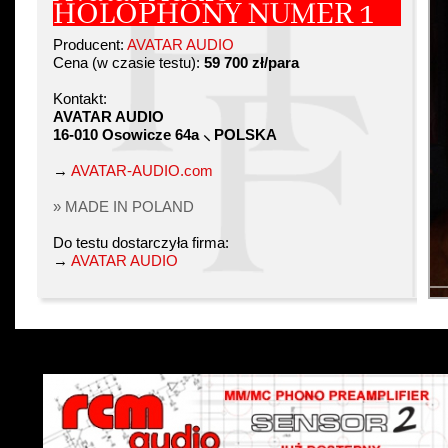
HOLOPHONY NUMER 1
Producent:
AVATAR AUDIO
Cena (w czasie testu):
59 700 zł/para
Kontakt:
AVATAR AUDIO
16-010 Osowicze 64a ⸜ POLSKA
→
AVATAR-AUDIO.com
» MADE IN POLAND
Do testu dostarczyła firma:
→
AVATAR AUDIO