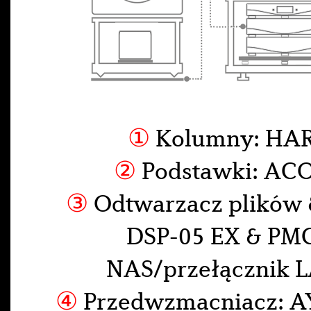
①
Kolumny: HA
②
Podstawki: ACO
③
Odtwarzacz plików 
DSP-05 EX & PM
NAS/przełącznik 
④
Przedwzmacniacz: A