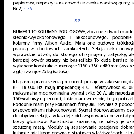
papierowa, niepokryta na obwodzie cienką warstwą gumy, j
Nr 2).
CzA
»«
NUMER 1 TO KOLUMNY PODŁOGOWE, złożone z dwóch modu
średnio-wysokotonowego i niskotonowego, podobnie
kolumny firmy Wilson Audio. Mają one
budowę trójdroż
pracują w obudowach zamkniętych. Sekcja niskotonow
wprawdzie otwór, do którego otrzymujemy zatyczkę, al
bardziej otwór stratny niż bas-refleks. To duże bardzo ła
wykonane konstrukcje, mierzące 1160 x 350 x 480 mm (wys. x s
x gł.) i ważące 25 kg (sztuka).
Ich pasmo przenoszenia producent podaje w zakresie międz
(!) i 18 000 Hz, mają impedancję 4 Ω i efektywność 95 dB.
maksymalna moc nominalna wynosi tylko 20 W, ale
napędza
150-watowym
piecem i, takie mam wrażenie, tego potrzeb
Podobnie mam przy kolumnach firmy JBL, również z podob
przetwornikami niskotonowymi. Sygnał doprowadzamy os
do obydwu sekcji, a w każdej z nich wyprowadzone zostały 
koszy głośników. Konstruktor zaznacza, że należy je uzi
sztuczną masą. Moduły są separowanie specjalnie dobra
kulami z miękkiego drewna o stratnych właściwościach i stoj