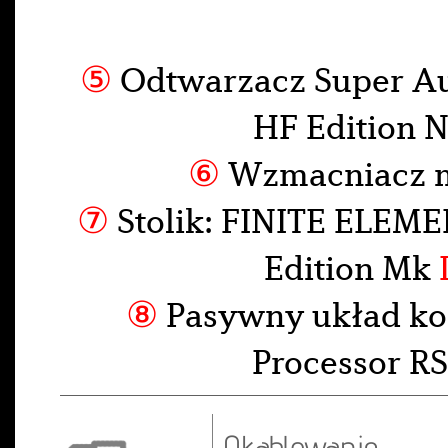
⑤
Odtwarzacz Super A
HF Edition 
⑥
Wzmacniacz 
⑦
Stolik: FINITE ELEME
Edition Mk
⑧
Pasywny układ ko
Processor 
Okablowanie