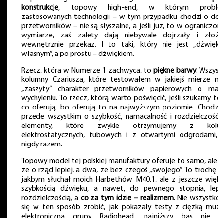
konstrukcje
, topowy high-end, w którym probl
zastosowanych technologii – w tym przypadku chodzi o d
przetworników – nie są słyszalne, a jeśli już, to w ogranicz
wymiarze, zaś zalety dają niebywale dojrzały i zło
wewnętrznie przekaz. I to taki, który nie jest „dźwię
własnym”, a po prostu – dźwiękiem.
Rzecz, która w Numerze 1 zachwyca, to
piękne barwy
. Wszy
kolumny Czariusza, które testowałem w jakiejś mierze 
„zaszyty” charakter przetworników papierowych o m
wychyleniu. To rzecz, którą warto poświęcić, jeśli szukamy t
co oferują, bo oferują to na najwyższym poziomie. Chodz
przede wszystkim o szybkość, namacalność i rozdzielczość
elementy, które zwykle otrzymujemy z kol
elektrostatycznych, tubowych i z otwartymi odgrodami,
nigdy razem.
Topowy model tej polskiej manufaktury oferuje to samo, ale 
że o rząd lepiej, a dwa, że bez czegoś „swojego”. To trochę 
jakbym słuchał moich Harbethów M40.1, ale z jeszcze wię
szybkością dźwięku, a nawet, do pewnego stopnia, le
rozdzielczością, a
co za tym idzie – realizmem
. Nie wszystk
się w ten sposób zrobić, jak pokazały testy z ciężką mu
elektroniczną grupy Radiohead, najniższy bas nie 