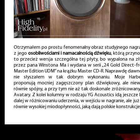
Otrzymałem po prostu fenomenalny obraz studyjnego nagra
z jego
osobliwościami i namacalnością dźwięku
, którą przyno
to przecież wersja szczególna tej płyty, bo wypalona na zł
przez pana Winstona Ma i wydana w serii „24 Gold Direct-f
Master Edition UDM” na krążku Master CD-R. Naprawdę dawno
nie słyszałem w tak dobrym wykonaniu. Moje Harb
proponują mocniej zagęszczony plan dźwiękowy, ale niewi
równie spójny, a przy tym nie aż tak doskonale zróżnicowany,
Avatary. Z kolei kolumny w rodzaju YG Acoustics idą jeszcze 
dalej w różnicowaniu uderzenia, w wejściu w nagranie, ale już
równie wysokiej miodopłynności, jaką dają polskie konstrukcje