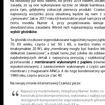
na obudowy już dość dawno, bo przez 2019 rokiem, ustaliła
zasada, że są one wykonywane ręcznie ze sklejki bambusa.
poza tym, gdybyśmy zobaczyli pierwszy produkt Czarius
najnowszy, wszystko poza obudową będzie się nam z 
„rymowało”. Jak w 2017 roku ich konstruktor pisał nam przy ok
testu modelu Numer 4, przy projektowaniu kieruje
dwudziestoma zasadami. Wśród nich najważniejszy wydaje
wybór głośników
.
To głośniki stożkowe wyprodukowane najpóźniej na początku
70. XX wieku, często z lat 50. i 60., o bardzo małej 
(maksymalnie 20 W), aby „membrany mogły być bardzo lekk
delikatnie zawieszone”, a dzięki temu „być zdolne do oddaw
najdrobniejszych detali z najwyższą precyzją i szybkością”
przetworniki z
membranami wykonanymi z papieru
(równi
wysokotonowym), z zawieszeniem wykonanym z części sa
membran i z magnesami AlNiCo. A do tego kondensatory sp
1980 roku, często jeszcze z lat 40.
Na swojej stronie internetowej Czariusz pisze:
Najwyższy model kolumn, Holophony Numer Jeden, to
konstrukcja bezkompromisowa, wykonana z najlepszy
dostępnych komponentów wyprodukowanych główni
latach 40-tych, 50-tych i 60-tych XX w.