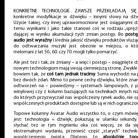
KONKRETNE TECHNOLOGIE ZAWSZE PRZEKŁADAJĄ SIĘ
konkretne modyfikacje w dźwięku – innymi słowy na dźw
Użycie takiej, czy innej uprawomocnione jest osiąganymi dz
temu wynikami i jako takie stanowi coś w rodzaju „spręż
dającej w wyniku akumulacji tych zmian postęp. Bo
post
audio jest wyraźny
i średnia jakość dźwięku produktów służą
do odtwarzania muzyki jest obecnie w miejscu, o kt
melomani z lat 50., 60. czy 70. mogli tylko pomarzyć.
Ale jest też i tak, że zmiany – a więc i postęp – osiągnięte d
nowym technologiom mają swoją ciemniejszą stronę. Zwykle 
bowiem tak, że
coś tam jednak tracimy
. Suma wychodzi na p
bez dwóch zdań. Mimo to pewne cechy dźwięku, które zna
odtworzeń na – powiedzmy – systemach lampowych, z p
winylowej czy z kolumn bazujących na technikach innych niż
do których przyzwyczaił nas współczesny rynek audio, nie s
współczesnych produktach dostępne lub są w nich ograniczo
Topowe kolumny Avatar Audio wszystko to, o czym mówię
jest: technologia = dźwięk, pokazują w ułamku sekundy.
słychać też w tym mgnieniu oka coś więcej, że da si
ekstremalnym wydaniu, przenieść część „starych” techni
współczesnego świata. Dlatego to
absolutnie to