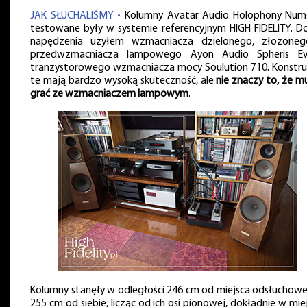
JAK SŁUCHALIŚMY •
Kolumny Avatar Audio Holophony Num
testowane były w systemie referencyjnym HIGH FIDELITY. Do
napędzenia użyłem wzmacniacza dzielonego, złożone
przedwzmacniacza lampowego Ayon Audio Spheris E
tranzystorowego wzmacniacza mocy Soulution 710. Konstru
te mają bardzo wysoką skuteczność, ale
nie znaczy to, że m
grać ze wzmacniaczem lampowym
.
Kolumny stanęły w odległości 246 cm od miejsca odsłuchowe
255 cm od siebie, licząc od ich osi pionowej, dokładnie w miej