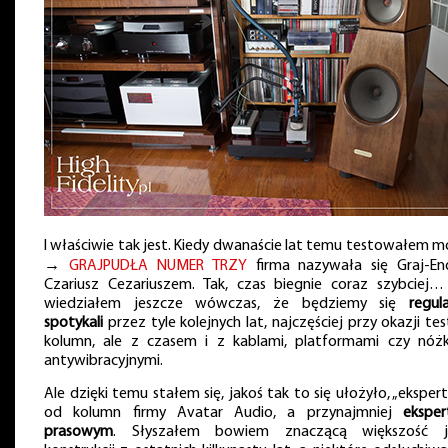
I właściwie tak jest. Kiedy dwanaście lat temu testowałem m
→
GRAJPUDŁA NUMER TRZY
firma nazywała się Graj-En
Czariusz Cezariuszem. Tak, czas biegnie coraz szybciej…
wiedziałem jeszcze wówczas, że będziemy się
regula
spotykali
przez tyle kolejnych lat, najczęściej przy okazji te
kolumn, ale z czasem i z kablami, platformami czy nóż
antywibracyjnymi.
Ale dzięki temu stałem się, jakoś tak to się ułożyło, „eksper
od kolumn firmy Avatar Audio, a przynajmniej
ekspe
prasowym
. Słyszałem bowiem znaczącą większość 