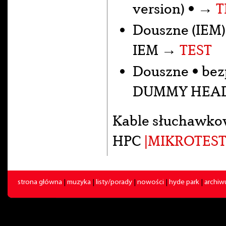
version) • →
T
Douszne (IEM)
IEM →
TEST
Douszne • be
DUMMY HEA
Kable słuchawko
HPC
|MIKROTEST
strona główna
|
muzyka
|
listy/porady
|
nowości
|
hyde park
|
archi