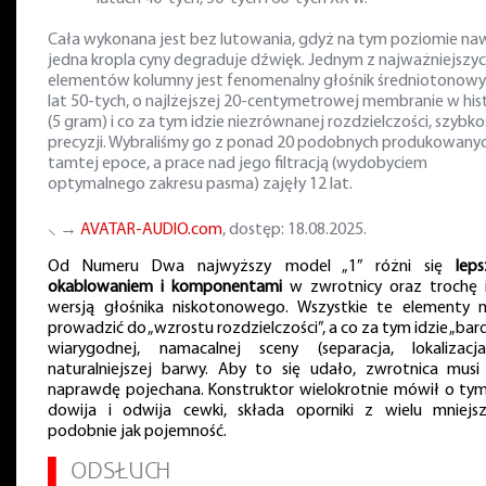
Cała wykonana jest bez lutowania, gdyż na tym poziomie na
jedna kropla cyny degraduje dźwięk. Jednym z najważniejszy
elementów kolumny jest fenomenalny głośnik średniotonowy
lat 50-tych, o najlżejszej 20-centymetrowej membranie w hist
(5 gram) i co za tym idzie niezrównanej rozdzielczości, szybkoś
precyzji. Wybraliśmy go z ponad 20 podobnych produkowany
tamtej epoce, a prace nad jego filtracją (wydobyciem
optymalnego zakresu pasma) zajęły 12 lat.
⸜ →
AVATAR-AUDIO.com
, dostęp: 18.08.2025.
Od Numeru Dwa najwyższy model „1” różni się
lep
okablowaniem i komponentami
w zwrotnicy oraz trochę 
wersją głośnika niskotonowego. Wszystkie te elementy 
prowadzić do „wzrostu rozdzielczości”, a co za tym idzie „bard
wiarygodnej, namacalnej sceny (separacja, lokalizacj
naturalniejszej barwy. Aby to się udało, zwrotnica musi
naprawdę pojechana. Konstruktor wielokrotnie mówił o tym
dowija i odwija cewki, składa oporniki z wielu mniejsz
podobnie jak pojemność.
▌
ODSŁUCH