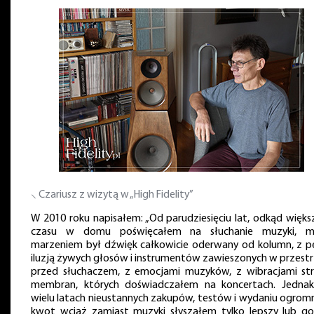
⸜ Czariusz z wizytą w „High Fidelity”
W 2010 roku napisałem: „Od parudziesięciu lat, odkąd więks
czasu w domu poświęcałem na słuchanie muzyki, 
marzeniem był dźwięk całkowicie oderwany od kolumn, z p
iluzją żywych głosów i instrumentów zawieszonych w przestr
przed słuchaczem, z emocjami muzyków, z wibracjami str
membran, których doświadczałem na koncertach. Jedna
wielu latach nieustannych zakupów, testów i wydaniu ogrom
kwot wciąż zamiast muzyki słyszałem tylko lepszy lub go