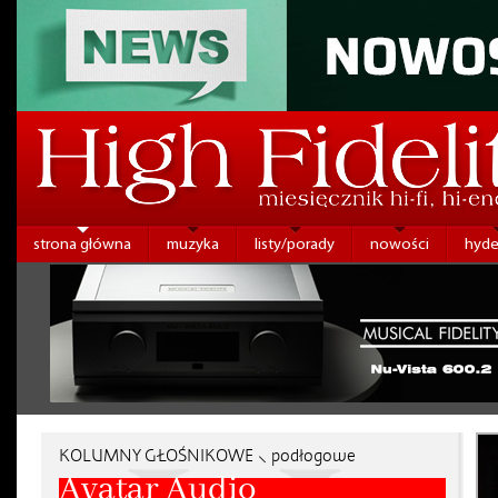
strona główna
muzyka
listy/porady
nowości
hyde
KOLUMNY GŁOŚNIKOWE ⸜ podłogowe
Avatar Audio