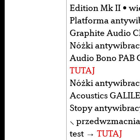
Edition Mk II • w
Platforma antywib
Graphite Audio 
Nóżki antywibrac
Audio Bono PAB 
TUTAJ
Nóżki antywibrac
Acoustics GALILE
Stopy antywibra
⸜ przedwzmacniac
test →
TUTAJ