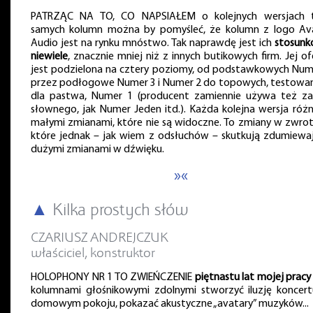
PATRZĄC NA TO, CO NAPSIAŁEM o kolejnych wersjach 
samych kolumn można by pomyśleć, że kolumn z logo Av
Audio jest na rynku mnóstwo. Tak naprawdę jest ich
stosun
niewiele
, znacznie mniej niż z innych butikowych firm. Jej of
jest podzielona na cztery poziomy, od podstawkowych Num
przez podłogowe Numer 3 i Numer 2 do topowych, testowa
dla pastwa, Numer 1 (producent zamiennie używa też za
słownego, jak Numer Jeden itd.). Każda kolejna wersja różni
małymi zmianami, które nie są widoczne. To zmiany w zwrot
które jednak – jak wiem z odsłuchów – skutkują zdumiewa
dużymi zmianami w dźwięku.
»«
▲
Kilka prostych słów
CZARIUSZ ANDREJCZUK
właściciel, konstruktor
HOLOPHONY NR 1 TO ZWIEŃCZENIE
piętnastu lat mojej pracy
kolumnami głośnikowymi zdolnymi stworzyć iluzję koncer
domowym pokoju, pokazać akustyczne „avatary” muzyków...