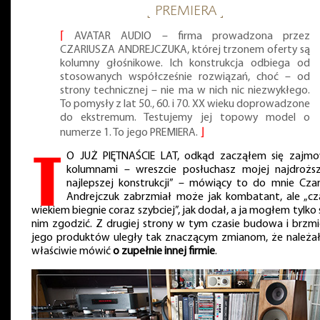
˻ PREMIERA ˼
⌈
AVATAR AUDIO – firma prowadzona przez
CZARIUSZA ANDREJCZUKA, której trzonem oferty są
kolumny głośnikowe. Ich konstrukcja odbiega od
stosowanych współcześnie rozwiązań, choć – od
strony technicznej – nie ma w nich nic niezwykłego.
To pomysły z lat 50., 60. i 70. XX wieku doprowadzone
do ekstremum. Testujemy jej topowy model o
numerze 1. To jego PREMIERA.
⌋
T
O JUŻ PIĘTNAŚCIE LAT, odkąd zacząłem się zajm
kolumnami – wreszcie posłuchasz mojej najdroższ
najlepszej konstrukcji” – mówiący to do mnie Czar
Andrejczuk zabrzmiał może jak kombatant, ale „cz
wiekiem biegnie coraz szybciej”, jak dodał, a ja mogłem tylko 
nim zgodzić. Z drugiej strony w tym czasie budowa i brzmi
jego produktów uległy tak znaczącym zmianom, że należa
właściwie mówić
o zupełnie innej firmie
.