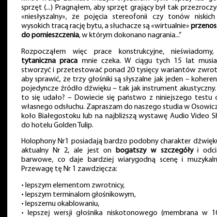
sprzęt (...) Pragnąłem, aby sprzęt grający był tak przezroczys
«niesłyszalny», że pojęcia stereofonii czy tonów niskich
wysokich tracą rację bytu, a słuchacze są «wirtualnie»
przenos
do pomieszczenia
, w którym dokonano nagrania...”
Rozpocząłem więc prace konstrukcyjne, nieświadomy,
tytaniczna praca
mnie czeka. W ciągu tych 15 lat musi
stworzyć i przetestować ponad 20 tysięcy wariantów zwrot
aby sprawić, że trzy głośniki są słyszalne jak jeden – koheren
pojedyncze źródło dźwięku – tak jak instrument akustyczny.
to się udało? – Dowiecie się państwo z niniejszego testu 
własnego odsłuchu. Zapraszam do naszego studia w Osowic
koło Białegostoku lub na najbliższą wystawę Audio Video 
do hotelu Golden Tulip.
Holophony Nr1 posiadają bardzo podobny charakter dźwięk
aktualny Nr 2, ale jest on
bogatszy w szczegóły
i odci
barwowe, co daje bardziej wiarygodną scenę i muzykaln
Przewagę tę Nr 1 zawdzięcza:
• lepszym elementom zwrotnicy,
• lepszym terminalom głośnikowym,
• lepszemu okablowaniu,
• lepszej wersji głośnika niskotonowego (membrana w 