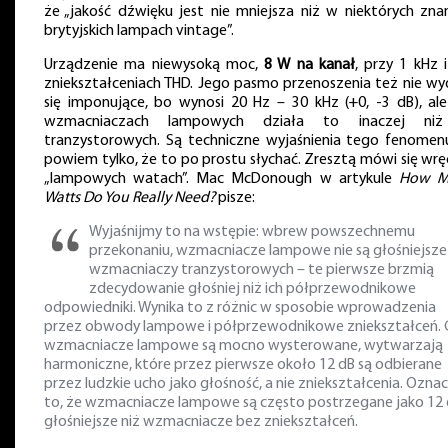
że „jakość dźwięku jest nie mniejsza niż w niektórych zna
brytyjskich lampach vintage”.
Urządzenie ma niewysoką moc,
8 W na kanał
, przy 1 kHz 
zniekształceniach THD. Jego pasmo przenoszenia też nie wy
się imponujące, bo wynosi 20 Hz – 30 kHz (+0, -3 dB), al
wzmacniaczach lampowych działa to inaczej ni
tranzystorowych. Są techniczne wyjaśnienia tego fenomenu
powiem tylko, że to po prostu słychać. Zresztą mówi się wrę
„lampowych watach”. Mac McDonough w artykule
How M
Watts Do You Really Need?
pisze:
Wyjaśnijmy to na wstępie: wbrew powszechnemu
przekonaniu, wzmacniacze lampowe nie są głośniejsze
wzmacniaczy tranzystorowych – te pierwsze brzmią
zdecydowanie głośniej niż ich półprzewodnikowe
odpowiedniki. Wynika to z różnic w sposobie wprowadzenia
przez obwody lampowe i półprzewodnikowe zniekształceń. 
wzmacniacze lampowe są mocno wysterowane, wytwarzają
harmoniczne, które przez pierwsze około 12 dB są odbierane
przez ludzkie ucho jako głośność, a nie zniekształcenia. Ozna
to, że wzmacniacze lampowe są często postrzegane jako 12
głośniejsze niż wzmacniacze bez zniekształceń.