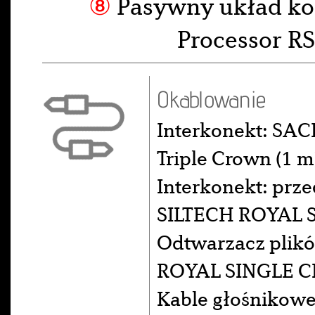
⑧
Pasywny układ ko
Processor 
Okablowanie
Interkonekt: SA
Triple Crown (1 
Interkonekt: pr
SILTECH ROYAL 
Odtwarzacz plik
ROYAL SINGLE C
Kable głośnikowe