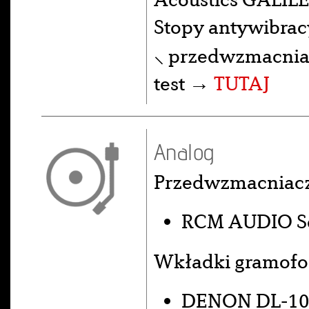
Stopy antywibra
⸜ przedwzmacniac
test →
TUTAJ
Analog
Przedwzmacniac
RCM AUDIO Se
Wkładki gramof
DENON DL-10