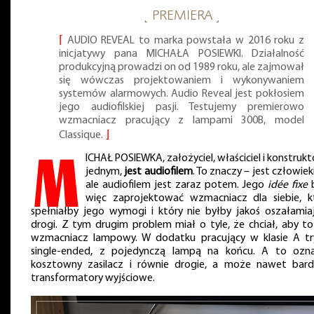
˻ PREMIERA ˼
⌈
AUDIO REVEAL to marka powstała w 2016 roku z
inicjatywy pana MICHAŁA POSIEWKI. Działalność
produkcyjną prowadzi on od 1989 roku, ale zajmował
się wówczas projektowaniem i wykonywaniem
systemów alarmowych. Audio Reveal jest pokłosiem
jego audiofilskiej pasji. Testujemy premierowo
wzmacniacz pracujący z lampami 300B, model
Classique.
⌋
M
ICHAŁ POSIEWKA, założyciel, właściciel i konstrukt
jednym,
jest audiofilem
. To znaczy – jest człowie
ale audiofilem jest zaraz potem. Jego
idée fixe
b
więc zaprojektować wzmacniacz dla siebie, k
spełniałby jego wymogi i który nie byłby jakoś oszałamia
drogi. Z tym drugim problem miał o tyle, że chciał, aby to
wzmacniacz lampowy. W dodatku pracujący w klasie A tr
single-ended, z pojedynczą lampą na końcu. A to ozn
kosztowny zasilacz i równie drogie, a może nawet bardz
transformatory wyjściowe.