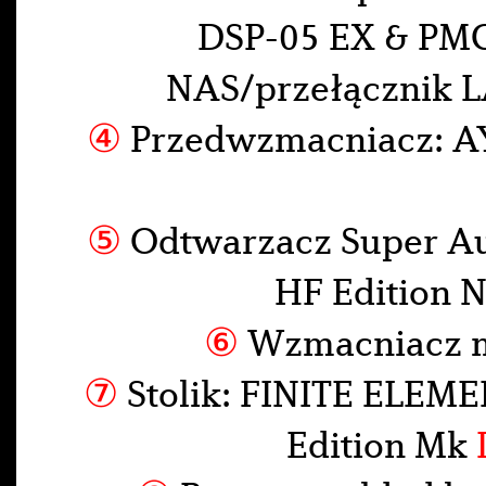
DSP-05 EX & PM
NAS/przełącznik 
④
Przedwzmacniacz: A
⑤
Odtwarzacz Super A
HF Edition 
⑥
Wzmacniacz 
⑦
Stolik: FINITE ELEME
Edition Mk