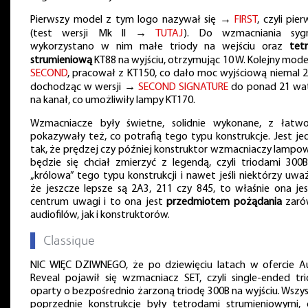
Pierwszy model z tym logo nazywał się →
FIRST
, czyli pie
(test wersji Mk II →
TUTAJ
). Do wzmacniania syg
wykorzystano w nim małe triody na wejściu oraz
tet
strumieniową
KT88 na wyjściu, otrzymując 10 W. Kolejny mode
SECOND
, pracował z KT150, co dało moc wyjściową niemal 2
dochodząc w wersji →
SECOND SIGNATURE
do ponad 21 w
na kanał, co umożliwiły lampy KT170.
Wzmacniacze były świetne, solidnie wykonane, z łatwo
pokazywały też, co potrafią tego typu konstrukcje. Jest je
tak, że prędzej czy później konstruktor wzmacniaczy lampo
będzie się chciał zmierzyć z legendą, czyli triodami 300B
„królowa” tego typu konstrukcji i nawet jeśli niektórzy uważ
że jeszcze lepsze są 2A3, 211 czy 845, to właśnie ona je
centrum uwagi i to ona jest
przedmiotem pożądania
zaró
audiofilów, jak i konstruktorów.
▌
Classique
NIC WIĘC DZIWNEGO, że po dziewięciu latach w ofercie A
Reveal pojawił się wzmacniacz SET, czyli single-ended tri
oparty o bezpośrednio żarzoną triodę 300B na wyjściu. Wszys
poprzednie konstrukcje były tetrodami strumieniowymi, c