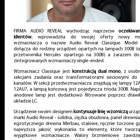
FIRMA AUDIO REVEAL wychodząc naprzeciw
oczekiwa
klientów
, wprowadziła do swojej oferty nowy mo
wzmacniacza o nazwie Audio Reveal Classique. Model
dołącza do rodziny urządzeń opartych na lampach 300B (
przetwornika Hercules opartego na 300B) a zarazem do l
zintegrowanych wzmacniaczy single-ended.
Wzmacniacz Classique jest
konstrukcją dual mono
, z osob
sekcjami zasilania oraz transformatorami sieciowymi do
kanałów. W sekcji przedwzmacniacza znajdują się lampy 12A
12AU7, a lampą końcową jest pojedyncza trioda 300B. Napi
anodowe lamp jest dodatkowo filtrowane poprzez dławi
układzie LC.
Urządzenie swoim designem
kontynuuje linię wzorniczą
urzą
marki Audio Reveal - solidna, ciężka obudowa, panel drewnia
egzotycznego drewna Merbau, stalowe, ręcznie toczone gał
najwyższa jakość wykonania to elementy, które tworz
wyjątkowe wzmacniacze. Walory brzmieniowe zawdzi