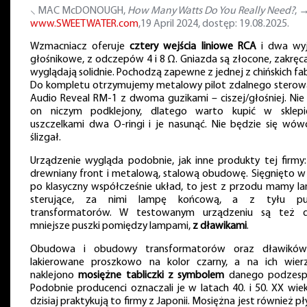
⸜ MAC McDONOUGH,
How Many Watts Do You Really Need?
, 
www.SWEETWATER.com
,19 April 2024, dostęp: 19.08.2025.
Wzmacniacz oferuje
cztery wejścia liniowe RCA
i dwa wyj
głośnikowe, z odczepów 4 i 8 Ω. Gniazda są złocone, zakręca
wyglądają solidnie. Pochodzą zapewne z jednej z chińskich fab
Do kompletu otrzymujemy metalowy pilot zdalnego sterow
Audio Reveal RM-1 z dwoma guzikami – ciszej/głośniej. Nie 
on niczym podklejony, dlatego warto kupić w sklep
uszczelkami dwa O-ringi i je nasunąć. Nie będzie się wów
ślizgał.
Urządzenie wygląda podobnie, jak inne produkty tej firmy
drewniany front i metalową, stalową obudowę. Sięgnięto w
po klasyczny współcześnie układ, to jest z przodu mamy l
sterujące, za nimi lampę końcową, a z tyłu pus
transformatorów. W testowanym urządzeniu są też 
mniejsze puszki pomiędzy lampami,
z dławikami
.
Obudowa i obudowy transformatorów oraz dławikó
lakierowane proszkowo na kolor czarny, a na ich wier
naklejono
mosiężne tabliczki z symbolem
danego podzesp
Podobnie producenci oznaczali je w latach 40. i 50. XX wiek
dzisiaj praktykują to firmy z Japonii. Mosiężna jest również p