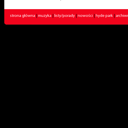
strona główna
|
muzyka
|
listy/porady
|
nowości
|
hyde park
|
archi