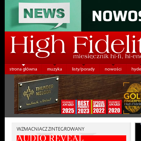
strona główna
muzyka
listy/porady
nowości
hyde
WZMACNIACZ ZINTEGROWANY
AUDIO REVEAL