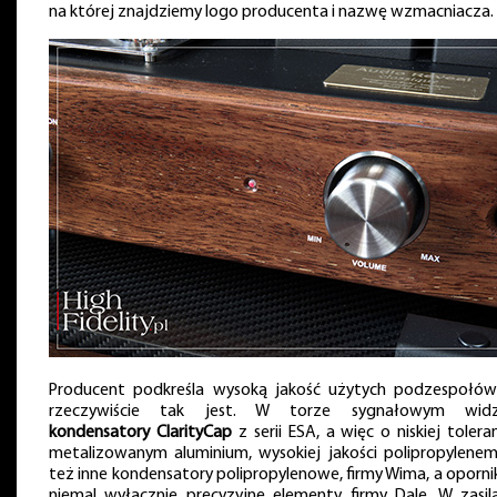
na której znajdziemy logo producenta i nazwę wzmacniacza.
Producent podkreśla wysoką jakość użytych podzespołów
rzeczywiście tak jest. W torze sygnałowym widz
kondensatory ClarityCap
z serii ESA, a więc o niskiej toleran
metalizowanym aluminium, wysokiej jakości polipropylenem
też inne kondensatory polipropylenowe, firmy Wima, a opornik
niemal wyłącznie precyzyjne elementy firmy Dale. W zasil