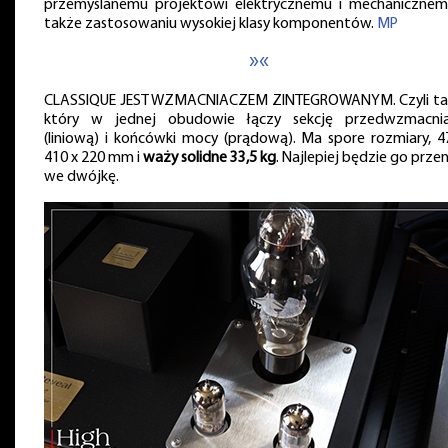
przemyślanemu projektowi elektrycznemu i mechanicznem
także zastosowaniu wysokiej klasy komponentów.
MP
»«
CLASSIQUE JEST WZMACNIACZEM ZINTEGROWANYM. Czyli ta
który w jednej obudowie łączy sekcję przedwzmacni
(liniową) i końcówki mocy (prądową). Ma spore rozmiary, 4
410 x 220 mm i
waży solidne 33,5 kg
. Najlepiej będzie go prze
we dwójkę.