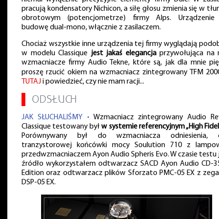
pracują kondensatory Nichicon, a siłę głosu zmienia się w tłu
obrotowym (potencjometrze) firmy Alps. Urządzeni
budowę dual-mono, włącznie z zasilaczem.
Chociaż wszystkie inne urządzenia tej firmy wyglądają podob
w modelu Classique
jest jakaś elegancja
przywołująca na 
wzmacniacze firmy Audio Tekne, które są, jak dla mnie pię
proszę rzucić okiem na wzmacniacz zintegrowany TFM 20
TUTAJ
i powiedzieć, czy nie mam racji...
▌
ODSŁUCH
JAK SŁUCHALIŚMY •
Wzmacniacz zintegrowany Audio Re
Classique testowany był
w systemie referencyjnym „High Fidel
Porównywany był do wzmacniacza odniesienia, cz
tranzystorowej końcówki mocy Soulution 710 z lamp
przedwzmacniaczem Ayon Audio Spheris Evo. W czasie testu 
źródło wykorzystałem odtwarzacz SACD Ayon Audio CD-3
Edition oraz odtwarzacz plików Sforzato PMC-05 EX z zeg
DSP-05 EX.