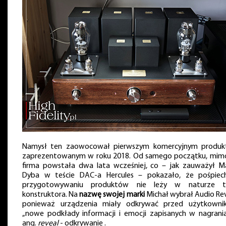
Namysł ten zaowocował pierwszym komercyjnym produ
zaprezentowanym w roku 2018. Od samego początku, mim
firma powstała dwa lata wcześniej, co – jak zauważył M
Dyba w teście DAC-a Hercules – pokazało, że pośpie
przygotowywaniu produktów nie leży w naturze t
konstruktora. Na
nazwę swojej marki
Michał wybrał Audio Rev
ponieważ urządzenia miały odkrywać przed użytkowni
„nowe podkłady informacji i emocji zapisanych w nagrania
ang.
reveal
- odkrywanie .