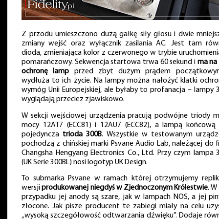
Z przodu umieszczono dużą gałkę siły głosu i dwie mniejs
zmiany wejść oraz wyłącznik zasilania AC. Jest tam rów
dioda, zmieniająca kolor z czerwonego w trybie uruchomieni
pomarańczowy. Sekwencja startowa trwa 60 sekund i
ma na 
ochronę lamp
przed zbyt dużym prądem początkowy
wydłuża to ich życie. Na lampy można nałożyć klatki ochro
wymóg Unii Europejskiej, ale byłaby to profanacja – lampy 
wyglądają przecież zjawiskowo.
W sekcji wejściowej urządzenia pracują podwójne triody m
mocy 12AT7 (ECC81) i 12AU7 (ECC82), a lampą końcową 
pojedyncza
trioda 300B
. Wszystkie w testowanym urządz
pochodzą z chińskiej marki Psvane Audio Lab, należącej do f
Changsha Hengyang Electronics Co., Ltd. Przy czym lampa 
(UK Serie 300BL) nosi logotyp UK Design.
To submarka Psvane w ramach której otrzymujemy repliki
wersji
produkowanej niegdyś w Zjednoczonym Królestwie
. W
przypadku jej anody są szare, jak w lampach NOS, a jej pin
złocone. Jak pisze producent te zabiegi miały na celu uzy
„wysoką szczegółowość odtwarzania dźwięku”. Dodaje równ