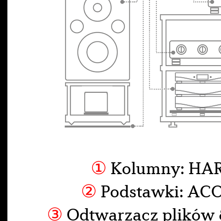
①
Kolumny: HA
②
Podstawki: ACO
③
Odtwarzacz plików 