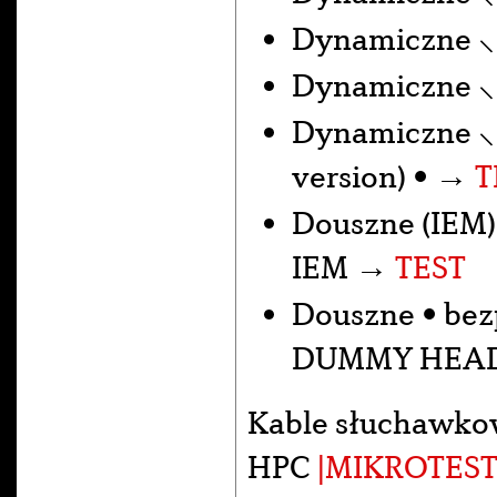
Dynamiczne 
Dynamiczne 
Dynamiczne 
version) • →
T
Douszne (IEM)
IEM →
TEST
Douszne • be
DUMMY HEA
Kable słuchawko
HPC
|MIKROTEST