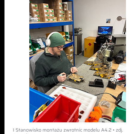
‖ Stanowisko montażu zwrotnic modelu A4.2 • zdj.