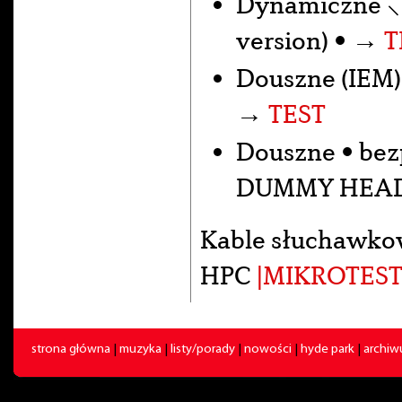
Dynamiczne 
version) • →
T
Douszne (IEM)
→
TEST
Douszne • be
DUMMY HEA
Kable słuchawko
HPC
|MIKROTEST
strona główna
|
muzyka
|
listy/porady
|
nowości
|
hyde park
|
archi