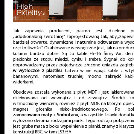
Jak zapewnia producent, pasmo jest dzielone p
„udoskonaloną zwrotnicę” zaprojektowaną tak, aby „zapewn
bardziej otwarte, dynamiczne i naturalne odtwarzanie wyso
częstotliwości”. Okablowanie wewnętrzne jest, jak na produc
kolumn bardzo dobre. Są to kable FS-16 firmy Van den 
plecionka ze stopu miedzi, cynku i srebra. Sygnał do ko
doprowadzamy przez pojedyncze złocone gniazda zagłęb
w wytłoczce z plastiku
. Łatwo w nie wpiąć kable z wty
bananowymi, natomiast trudniej mocno zakręcić kab
widełkami.
Obudowa została wykonana z płyt MDF i jest lakierowana
okleinowana od wewnątrz i od zewnątrz. Środek zo
wzmocniony wieńcem, również z płyt MDF, na którym opiera
magnes głośnika nisko-średniotonowego. Po bok
zamocowano maty z Sorbotanu
, a wszystkie ścianki dodat
wyłożono dwoma rodzajami pianki. Tego rodzaju połączenie
jest gruba mata z boku wypełnienie z pianki, znamy z klasycz
konstrukcji BBC, w tym LS3/5A.