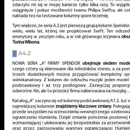
zdarzyło mi się w mojej karierze tylko kilka razy. To wyjąt
osiągnięcie i pokaz możliwości teamu Philipa Swifta, ale coś
nakłada też na testowane kolumny spore brzemię.
Tym większe, że seria A.2 jest pierwszą grupą kolumn Spendor
wielu, wielu lat, której nie projektował Swift. Ten odszed
emeryturę w zeszłym roku, a w roli głównego inżyniera
obsa
Torina Wilsona
.
▓
A4.2
NOWA SERIA „A” FIRMY SPENDOR
obejmuje siedem model
czego cztery są skierowane dla miłośników stereo, a za po
trzech dodatkowych można przygotować kompletny sy
wielokanałowy. Z kolumn do odsłuchu muzyki jeden model 
podstawkowy i aż trzy podłogowe. Zazwyczaj proporcj
odwrotne. No, ale to przecież firma nakierowana na muzykę
Katalog „A” zaczyna się od kolumny podstawkowej A1.2. Już w
najmniejszej kolumnie
znajdziemy kluczowe zmiany
. Polegaj
przede wszystkim na wzmocnieniu wewnętrznego ożebrowan
ograniczeniu tłumienia. Dzięki zmianie położenia poziomej b
wzmacniającej i ulokowaniu jej bezpośrednio za przetworni
oraz przez zastosowaniu warstwy ograniczającej tłumien