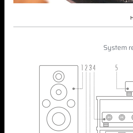
H
System r