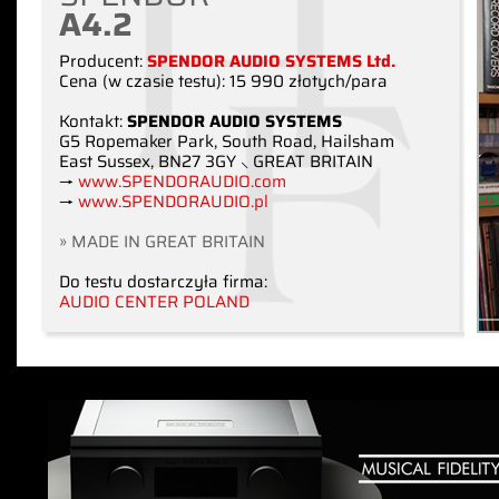
A4.2
Producent:
SPENDOR AUDIO SYSTEMS Ltd.
Cena (w czasie testu): 15 990 złotych/para
Kontakt:
SPENDOR AUDIO SYSTEMS
G5 Ropemaker Park, South Road, Hailsham
East Sussex, BN27 3GY ⸜ GREAT BRITAIN
→
www.SPENDORAUDIO.com
→
www.SPENDORAUDIO.pl
» MADE IN GREAT BRITAIN
Do testu dostarczyła firma:
AUDIO CENTER POLAND