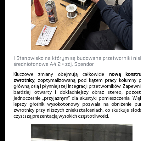
‖ Stanowisko na którym są budowane przetworniki nis
średniotonowe A4.2 • zdj. Spendor
Kluczowe zmiany obejmują całkowicie
nową konstru
zwrotnicy
, zoptymalizowaną pod kątem pracy kolumny 
główną osią i płynniejszej integracji przetworników. Zapewni
bardziej otwarty i dokładniejszy obraz stereo, pozost
jednocześnie „przyjaznym” dla akustyki pomieszczenia. Więk
lepszy głośnik wysokotonowy pozwala na obniżenie pu
zwrotnicy przy niższych zniekształceniach, co skutkuje słods
czystszą prezentacją wysokich częstotliwości.