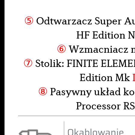
⑤
Odtwarzacz Super A
HF Edition 
⑥
Wzmacniacz 
⑦
Stolik: FINITE ELEME
Edition Mk
⑧
Pasywny układ ko
Processor 
Okablowanie