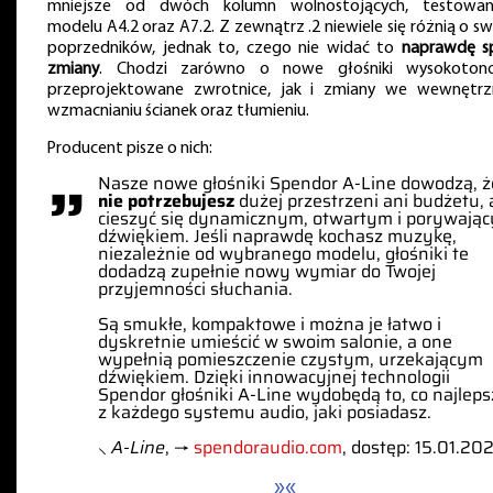
mniejsze od dwóch kolumn wolnostojących, testowa
modelu A4.2 oraz A7.2. Z zewnątrz .2 niewiele się różnią o s
poprzedników, jednak to, czego nie widać to
naprawdę s
zmiany
. Chodzi zarówno o nowe głośniki wysokoton
przeprojektowane zwrotnice, jak i zmiany we wewnętr
wzmacnianiu ścianek oraz tłumieniu.
Producent pisze o nich:
”
Nasze nowe głośniki Spendor A-Line dowodzą, ż
nie potrzebujesz
dużej przestrzeni ani budżetu,
cieszyć się dynamicznym, otwartym i porywają
dźwiękiem. Jeśli naprawdę kochasz muzykę,
niezależnie od wybranego modelu, głośniki te
dodadzą zupełnie nowy wymiar do Twojej
przyjemności słuchania.
Są smukłe, kompaktowe i można je łatwo i
dyskretnie umieścić w swoim salonie, a one
wypełnią pomieszczenie czystym, urzekającym
dźwiękiem. Dzięki innowacyjnej technologii
Spendor głośniki A-Line wydobędą to, co najleps
z każdego systemu audio, jaki posiadasz.
⸜
A-Line
, →
spendoraudio.com
, dostęp: 15.01.20
»«