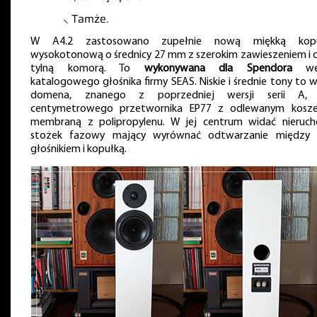
⸜ Tamże.
W A4.2 zastosowano zupełnie nową miękką kopu
wysokotonową o średnicy 27 mm z szerokim zawieszeniem i 
tylną komorą. To
wykonywana dla Spendora
wer
katalogowego głośnika firmy SEAS. Niskie i średnie tony to w
domena, znanego z poprzedniej wersji serii A,
centymetrowego przetwornika EP77 z odlewanym kosz
membraną z polipropylenu. W jej centrum widać nieruc
stożek fazowy mający wyrównać odtwarzanie między
głośnikiem i kopułką.