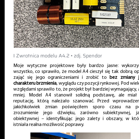
‖ Zwrotnica modelu A4.2 • zdj. Spendor
Moje wytyczne projektowe były bardzo jasne: wykorzy
wszystko, co sprawiło, że model A4 cieszył się tak dobrą opi
zająć się jego ograniczeniami i zrobić to
bez zmiany 
charakteru brzmienia
, wyglądu czy pozycji rynkowej. Pod wie
względami sprawiło to, że projekt był bardziej wymagający, a
mniej. Model A4 stanowił solidną podstawę, ale miał
reputację, którą należało szanować. Przed wprowadze
jakichkolwiek zmian poświęciłem sporo czasu na p
zrozumienie jego dźwięku, zarówno subiektywnej, j
obiektywnej – identyfikując jego zalety i obszary, w któ
istniała realna możliwość poprawy.