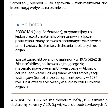
Sorbotanu, Spendor – jak zapewnia – zminimalizował drga
które mogą wpływać na brzmienie.
▲
Sorbotan
SORBOTAN (ang.
Sorbothane
), przypomnijmy, to
lepkosprężysty materiał poliuretanowy na bazie
poliuteranu, znany ze swoich doskonałych właściwości
amortyzujących, tłumiących drgania i izolujących od
drgań.
Został zaprojektowany i wynaleziony w 1975
przez dr.
Maurice’a Hilesa
, naukowca zajmującego się
materiałoznawstwem na Uniwersytecie w Akron, w
celu naśladowania ludzkiej tkanki w celu amortyzacji
wstrząsów. Sorbotan został opatentowany w 1982
roku i jest często stosowany w audio w celu tłumienia
drgań.
●
W NOWEJ SERII A.2 nie ma modelu z cyfrą „3” – zamiast n
dostajemy kolumny A2.2. Są większe od podstawkowych A 1