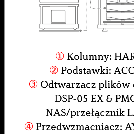
①
Kolumny: HA
②
Podstawki: ACO
③
Odtwarzacz plików 
DSP-05 EX & PM
NAS/przełącznik 
④
Przedwzmacniacz: A