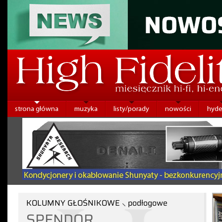
strona główna
muzyka
listy/porady
nowości
hyde
KOLUMNY GŁOŚNIKOWE ⸜ podłogowe
SPENDOR