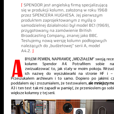
⌈
SPENDOR jest angielską firmą specjalizującą
się w produkcji kolumn, założoną w roku 1968
przez SPENCERA HUGHESA. Jej pierwszym
produktem zaprojektowanym z myślą o
samodzielnej działalności był model BC1 (1969),
przygotowany na zamówienie British
Broadcasting Company, znanej jako BBC.
Testujemy nową wersję kolumn podłogowych
należących do „budżetowej” serii A, model
A4.2.
⌋
A
BYŁEM PEWIEN, NAPRAWDĘ „WIDZIAŁEM” swoją rece
kolumn Spendor A4. Potrafiłem sobie na
zwizualizować to, jak stały w moim pokoju. Wrzuc
ich nazwę do wyszukiwarki na stronie HF i – 
Przeszukałem archiwum i to samo. Dopiero po jakimś cz
poddałem się i zrozumiałem, że testowałem,
ale mniejszy m
A3 i ten test tak mi zapadł w pamięć, że przeniosłem go sobi
większe kolumny z tej serii.