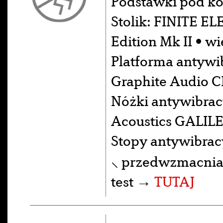
Podstawki pod k
Stolik: FINITE E
Edition Mk II • w
Platforma antywib
Graphite Audio 
Nóżki antywibrac
Acoustics GALILE
Stopy antywibra
⸜ przedwzmacniac
test →
TUTAJ