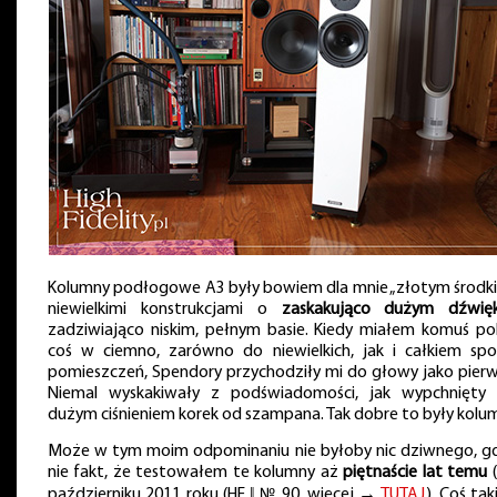
Kolumny podłogowe A3 były bowiem dla mnie „złotym środki
niewielkimi konstrukcjami o
zaskakująco dużym dźwię
zadziwiająco niskim, pełnym basie. Kiedy miałem komuś pol
coś w ciemno, zarówno do niewielkich, jak i całkiem spo
pomieszczeń, Spendory przychodziły mi do głowy jako pierw
Niemal wyskakiwały z podświadomości, jak wypchnięty
dużym ciśnieniem korek od szampana. Tak dobre to były kolu
Może w tym moim odpominaniu nie byłoby nic dziwnego, g
nie fakt, że testowałem te kolumny aż
piętnaście lat temu
(
październiku 2011 roku (HF ‖ № 90, więcej →
TUTAJ
). Coś ta