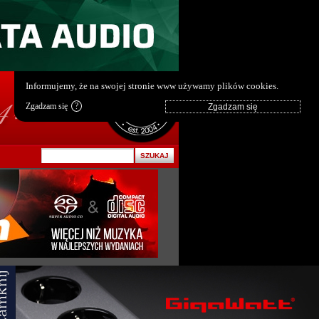
pl
|
en
Informujemy, że na swojej stronie www używamy plików cookies.
Zgadzam się
?