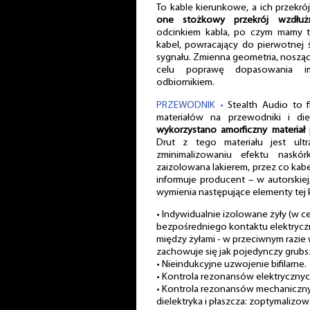
To kable kierunkowe, a ich przekró
one stożkowy przekrój wzdłuż
odcinkiem kabla, po czym mamy tu
kabel, powracający do pierwotnej 
sygnału. Zmienna geometria, nosz
celu poprawę dopasowania i
odbiornikiem.
PRZEWODNIK •
Stealth Audio to f
materiałów na przewodniki i di
wykorzystano amorficzny materiał
Drut z tego materiału jest ultr
zminimalizowaniu efektu naskó
zaizolowana lakierem, przez co kabe
informuje producent – w autorskiej,
wymienia następujące elementy tej k
• Indywidualnie izolowane żyły (w 
bezpośredniego kontaktu elektryczne
między żyłami - w przeciwnym razie 
zachowuje się jak pojedynczy grubs
• Nieindukcyjne uzwojenie bifilarne.
• Kontrola rezonansów elektrycznyc
• Kontrola rezonansów mechaniczn
dielektryka i płaszcza: zoptymalizow