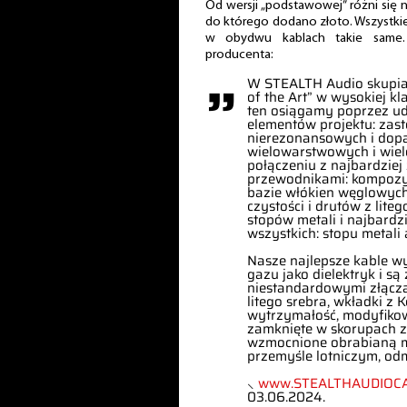
Od wersji „podstawowej” różni się
do którego dodano złoto. Wszystkie
w obydwu kablach takie same. 
producenta:
”
W STEALTH Audio skupiam
of the Art” w wysokiej k
ten osiągamy poprzez ud
elementów projektu: zas
nierezonansowych i dop
wielowarstwowych i wiel
połączeniu z najbardzi
przewodnikami: kompoz
bazie włókien węglowych
czystości i drutów z lite
stopów metali i najbardz
wszystkich: stopu metali
Nasze najlepsze kable wy
gazu jako dielektryk i s
niestandardowymi złącza
litego srebra, wkładki z
wytrzymałość, modyfikow
zamknięte w skorupach 
wzmocnione obrabianą 
przemyśle lotniczym, od
⸜
www.STEALTHAUDIOCA
03.06.2024.