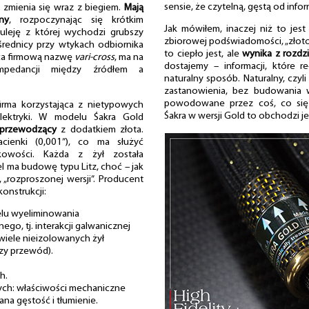
sensie, że czytelną, gęstą od info
j zmienia się wraz z biegiem.
Mają
ny
, rozpoczynając się krótkim
Jak mówiłem, inaczej niż to jest
leję z której wychodzi grubszy
zbiorowej podświadomości, „złoto” 
średnicy przy wtykach odbiornika
to ciepło jest, ale
wynika z rozdzi
ąca firmową nazwę
vari-cross
, ma na
dostajemy – informacji, które r
mpedancji między źródłem a
naturalny sposób. Naturalny, czy
zastanowienia, bez budowania 
powodowane przez coś, co się 
irma korzystająca z nietypowych
Śakra w wersji Gold to obchodzi 
elektryki. W modelu Śakra Gold
 przewodzący
z dodatkiem złota.
acienki (0,001”), co ma służyć
rkowości. Każda z żył została
l ma budowę typu Litz, choć – jak
 „rozproszonej wersji”. Producent
onstrukcji:
celu wyeliminowania
go, tj. interakcji galwanicznej
wiele nieizolowanych żył
zy przewód).
h.
ych: właściwości mechaniczne
ana gęstość i tłumienie.