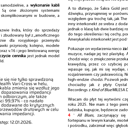
 samodzielnie, a
wykonanie kabli
A to dlatego, że Śakra Gold jes
. Są one złożonymi systemami
dźwięku, przynajmniej w porówna
i skomplikowanymi w budowie, a
względem gra trochę tak, jak The 
inny interkonekt ze srebra z doda
jednak o klasę lub dwie bardziej r
azwie Indra, który do sprzedaży
do tego określenia i tej cechy, p
 i zbudowany był z „amorficznego
Amerykański interkonekt jest pod
nie dla rosyjskiego przemysłu
awki przyniosły, kolejno, modele
Pokazuje on wydarzenia nieco
za 
 oraz v.16 i jego limitowaną wersję
muzyce, nadaje jej też plastykę. 
czycie cennika
jest jednak model
chodzi więc o zmiękczenie przekaz
ld.
krawędzią, przez co szybciej p
wpasuje się, jak mi się wydaje,
rozjaśnieniem czy jaskrawością. Ni
e się nie tylko sprawdzoną
high-endzie chodzi. Pozwoli jed
ealth Vari-Cross w helu,
chociażby jak z płyty Crysta
 kabla zmienia się wzdłuż jego
Recordings z
Kind of Blue
MILESA D
y dopasowania impedancji
 odbiorczym, ale także
Wracam do płyt tej wytwórni cz
ci 99,97% - co nadało
st dodawane do krytycznych
roku 2025. Nie mam z tego pieni
przewodów drutowych w celu
ludziska, kupujcie, będziecie za
ania impedancji.
4
˺
All Blues
, zaczynający si
fortepianu w lewym kanale, miote
ostęp: 12.01.2026.
i pośrodku, zabrzmiał więc głęboko