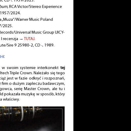
isc CD ⸜ 1959/2023.
Album
, RCA Victor/Stereo Experience
 1957/2024.
ia „Muza”/Warner Music Poland
7/2025.
cords/Universal Music Group UICY-
 ‖ recenzja →
TUTAJ
.
ute/Sire 9 25980-2, CD ⸜ 1989.
»«
 w swoim systemie interkonekt
tej
iltech Triple Crown. Należało się tego
ąż jest w fazie odkryć i rozpoznań,
 z firm o dużym zapleczu badawczym,
owca, serię Master Crown, ale tu i
ld pokazała muzykę w sposób, który
za właściwy.