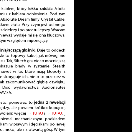
t kablem, który
lekko oddala
źródła
niu z kablem odniesienia. Pod tym
Absolute Dream firmy Crystal Cable,
tkiem złota. Przy czym jest od niego
ozdzielczy i po prostu lepszy. Wracam
onieważ wydaje mi się ona kluczowa.
 tym względem imponujący.
linią łączącą głośniki
. Daje to oddech
Ale to topowy kabel, jak mówię, nie
u. Tak, Siltech gra nieco mocniejszą
okazuje błędy w systemie. Stealth
 nawet w te, które mają kłopoty z
e skoryguje ich, nie o to przecież w
nak zakomunikować głębię dźwięku,
l Disc wydawnictwa Audionautes
AVISA.
ęsto, ponieważ to
jedna z rewelacji
ędzy, ale powiem krótko: kupujcie,
dowoleni; więcej →
TUTAJ
i →
TUTAJ
. ˻
ę niemal mechanicznym podkładem
łkami w prawym i dęciakami po lewej
, nisko, ale i z otwartą górą. W tym