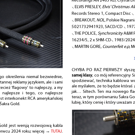
Recordings AN 2405 KD, Crystal D
⸜ ELVIS PRESLEY,
Elvis’ Christmas 
Records Stereo 1, Compact Disc ⸜
⸜ BREAKOUT,
NOL
, Polskie Nagran
5021732941923, SACD/CD ⸜ 197
⸜ THE POLICE,
Synchronicity
A&M Re
16234/5, 2 x SHM-CD⸜ 1983/2024
⸜ MARTIN GORE,
Counterfeit e.p
, M
CHYBA PO RAZ PIERWSZY słyszę
samej klasy
, co mój referencyjny S
o określenia niemal bezwiednie,
spodziewać, technika kablowa wci
nnej reklamy językiem, ale i sami
ale myślałem, że to będzie któraś
ecież ‘flagowy’ to najlepszy, a my
jak… Siltech. Ten ma nowego flag
 najlepsze i tego, co najlepsze
teraz, w tym porównaniu Śakra Go
st interkonekt RCA amerykańskiej
lubię, który cenię i który uważam 
Śakra Gold.
ld jest wersją rozwojową kabla
zerwcu 2024 roku; więcej →
TUTAJ
.