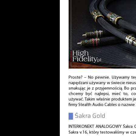
Proste? – No pewnie. Używamy teg
napędzani używany w świecie nieusta
smakując je z przyjemnością. Bo prz
chcemy być najlepsi, mieć to, co
używać. Takim właśnie produktem je
firmy Stealth Audio Cables o nazwie 
▓
Śakra Gold
INTERKONEKT ANALOGOWY Śakra Go
Sakra v.16, który testowaliśmy w c