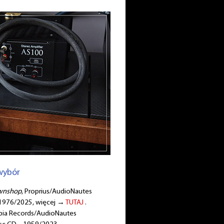
wybór
awnshop
, Proprius/AudioNautes
 1976/2025, więcej →
TUTAJ
.
bia Records/AudioNautes