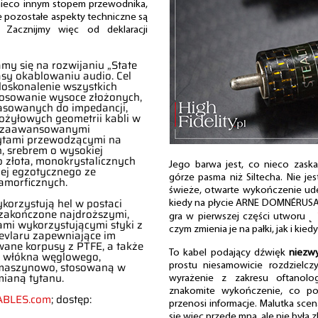
 nieco innym stopem przewodnika,
 pozostałe aspekty techniczne są
Zacznijmy więc od deklaracji
y się na rozwijaniu „State
lasy okablowaniu audio. Cel
oskonalenie wszystkich
tosowanie wysoce złożonych,
asowanych do impedancji,
ożyłowych geometrii kabli w
ej zaawansowanymi
ytami przewodzącymi na
, srebrem o wysokiej
go złota, monokrystalicznych
Jego barwa jest, co nieco zask
iej egzotycznego ze
górze pasma niż Siltecha. Nie jes
 amorficznych.
świeże, otwarte wykończenie uder
korzystują hel w postaci
kiedy na płycie ARNE DOMNÉRUS
ą zakończone najdroższymi,
gra w pierwszej części utworu
˻
mi wykorzystującymi styki z
czym zmienia je na pałki, jak i kie
 Kevlaru zapewniające im
ane korpusy z PTFE, a także
To kabel podający dźwięk
niezwy
z włókna węglowego,
maszynowo, stosowaną w
prostu niesamowicie rozdzielczy
mianą tytanu.
wyrażenie z zakresu oftanolo
znakomite wykończenie, co pok
BLES.com
; dostęp:
przenosi informacje. Malutka sce
się więc przede mną, ale nie była 