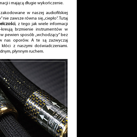
rmacji i mającą długie wykończenie.
 zakodowane w naszej audiofilskiej
nie zawsze równa się „ciepło”. Tutaj
elczości
, z tego jak wiele informacji
e-kreują brzmienie instrumentów w
li w pewien sposób „wchodzący” bez
w nas oporów. A te są zazwyczaj
kłóci z naszymi doświadczeniami.
jednym, płynnym ruchem.