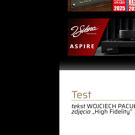
Test
tekst
WOJCIECH PACU
zdjęcia
„High Fidelity”