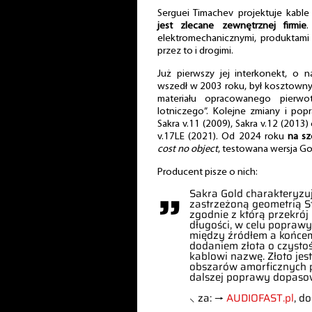
Serguei Timachev projektuje kable
jest zlecane zewnętrznej firmie
elektromechanicznymi, produktam
przez to i drogimi.
Już pierwszy jej interkonekt, o n
wszedł w 2003 roku, był kosztowny
materiału opracowanego pierwot
lotniczego”. Kolejne zmiany i popr
Sakra v.11 (2009), Sakra v.12 (2013)
v.17LE (2021). Od 2024 roku
na sz
cost no object
, testowana wersja Go
Producent pisze o nich:
”
Sakra Gold charakteryzuj
zastrzeżoną geometrią St
zgodnie z którą przekrój
długości, w celu popraw
między źródłem a końcem
dodaniem złota o czystoś
kablowi nazwę. Złoto je
obszarów amorficznych 
dalszej poprawy dopasow
⸜ za: →
AUDIOFAST.pl
, d