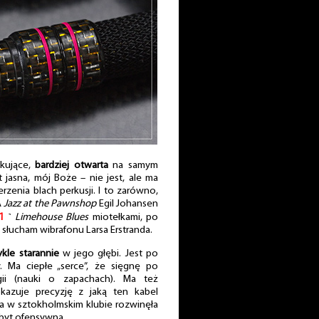
akujące,
bardziej otwarta
na samym
t jasna, mój Boże – nie jest, ale ma
zenia blach perkusji. I to zarówno,
A
Jazz at the Pawnshop
Egil Johansen
1
˺
Limehouse Blues
miotełkami, po
dy słucham wibrafonu Larsa Erstranda.
kle starannie
w jego głębi. Jest po
. Ma ciepłe „serce”, że sięgnę po
gii (nauki o zapachach). Ma też
azuje precyzję z jaką ten kabel
na w sztokholmskim klubie rozwinęła
zbyt ofensywna.