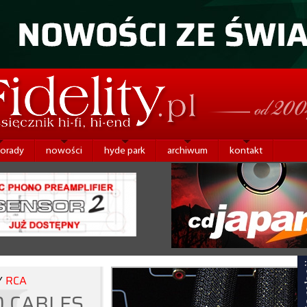
porady
nowości
hyde park
archiwum
kontakt
Y
RCA
O CABLES