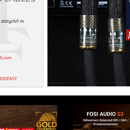
 złotych/1 m
S.com
DIOFAST