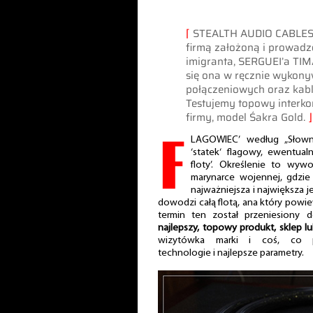
⌈
STEALTH AUDIO CABLES 
firmą założoną i prowadz
imigranta, SERGUEI’a TIM
się ona w ręcznie wykon
połączeniowych oraz kabl
Testujemy topowy interko
firmy, model Śakra Gold.
⌋
F
LAGOWIEC’ według „Słown
‘statek‘ flagowy, ewentual
floty’. Określenie to wy
marynarce wojennej, gdzie
najważniejsza i największa 
dowodzi całą flotą, ana który powie
termin ten został przeniesiony 
najlepszy, topowy produkt, sklep l
wizytówka marki i coś, co pr
technologie i najlepsze parametry.