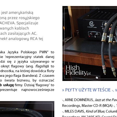
jest amerykańską
oną przez rosyjskiego
ACHEVA. Specjalizuje
ywanych kablach
ach zasilających AC.
nekt analogowy RCA tej
ika Języka Polskiego PWN” to
nie ‘reprezentacyjny statek danej
wodzi się z języka używanego w
 okręt flagowy (ang.
flagship
) to
jednostka, na której dowódca floty
wa jego flaga (bandera). Z czasem
do świata biznesu, by oznaczać
ub usługę
firmy. Dzisiaj ‘flagowy’ to
» PŁYTY UŻYTE W TEŚCIE ⸜ 
ezentuje najnowocześniejsze
⸜ ARNE DOMNÉRUS,
Jazz at the P
Recordings, Master CD-R (MQA) ⸜
⸜ MILES DAVIS,
Kind of Blue
, Colum