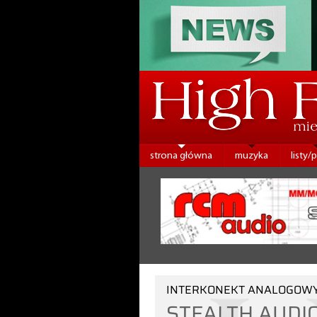
strona główna
muzyka
listy/
INTERKONEKT ANALOGOW
STEALTH AUDI