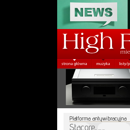
strona główna
muzyka
listy/
Platforma antywibracyjna
Stacore