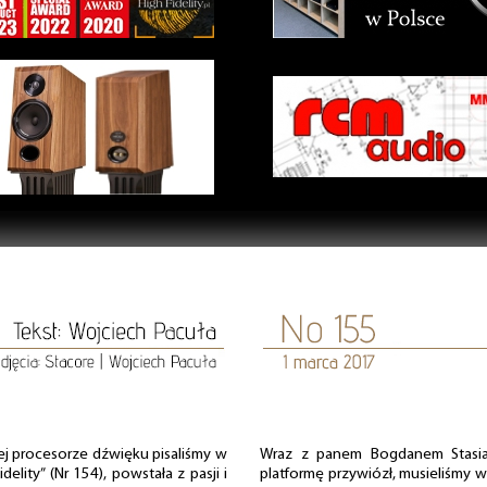
rej procesorze dźwięku pisaliśmy w
Wraz z panem Bogdanem Stasia
elity” (Nr 154), powstała z pasji i
platformę przywiózł, musieliśmy w