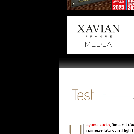
ayuma audio
, firma o któ
numerze lutowym „High Fid