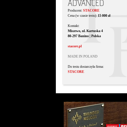
ADVANCED
Producent:
STACORE
Cena (w czasie testu):
15 000 zł
Kontakt:
Miszewo, ul. Kartuska 4
80-297 Banino | Polska
stacore.pl
MADE IN POLAND
Do testu dostarczyła firma:
STACORE