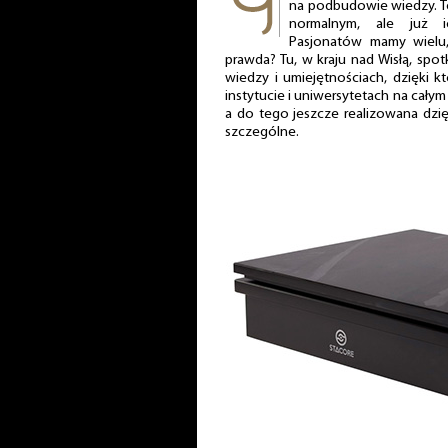
na podbudowie wiedzy. T
normalnym, ale już ic
Pasjonatów mamy wielu,
prawda? Tu, w kraju nad Wisłą, spo
wiedzy i umiejętnościach, dzięki 
instytucie i uniwersytetach na całym
a do tego jeszcze realizowana dzię
szczególne.