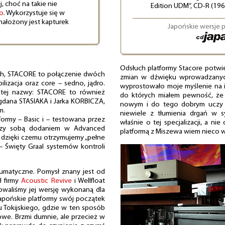
, choć na takie nie
Edition UDM”, CD-R (19
o
. Wykorzystuje się w
 nałożony jest kapturek
Japońskie wersje 
Odsłuch platformy Stacore potwi
ch, STACORE to połączenie dwóch
zmian w dźwięku wprowadzanych 
bilizacja oraz core – sedno, jądro.
wyprostowało moje myślenie na i
 tej nazwy: STACORE to również
do których miałem pewność, że 
dana STASIAKA i Jarka KORBICZA,
nowym i do tego dobrym uczy p
m.
niewiele z tłumienia drgań w 
tformy – Basic i – testowana przez
właśnie o tej specjalizacji, a nie
ędzy sobą dodaniem w Advanced
platformą z Miszewa wiem nieco w
, dzięki czemu otrzymujemy „pełne
 Święty Graal systemów kontroli
eumatyczne. Pomysł znany jest od
H firmy
Acoustic Revive
i Wellfloat
owaliśmy jej wersję wykonaną dla
japońskie platformy swój początek
u Tokijskiego, gdzie w ten sposób
we. Brzmi dumnie, ale przecież w