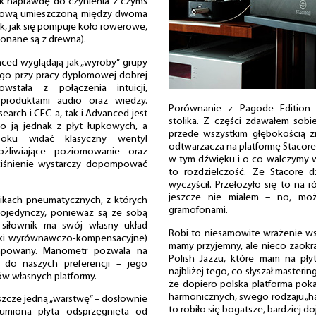
 naprawdę do czynienia z czymś
erową umieszczoną między dwoma
, jak się pompuje koło rowerowe,
konane są z drewna).
ced wyglądają jak „wyroby” grupy
ego przy pracy dyplomowej dobrej
owstała z połączenia intuicji,
 produktami audio oraz wiedzy.
Porównanie z Pagode Edition u
earch i CEC-a, tak i Advanced jest
stolika. Z części zdawałem sobi
 ją jednak z płyt łupkowych, a
przede wszystkim głębokością zm
oku widać klasyczny wentyl
odtwarzacza na platformę Stacore
żliwiające poziomowanie oraz
w tym dźwięku i o co walczymy
ciśnienie wystarczy dopompować
to rozdzielczość. Ze Stacore 
wyczyścił. Przełożyło się to na 
jeszcze nie miałem – no, moż
nikach pneumatycznych, z których
gramofonami.
 pojedynczy, ponieważ są ze sobą
 siłownik ma swój własny układ
Robi to niesamowite wrażenie ws
iki wyrównawczo-kompensacyjne)
mamy przyjemny, ale nieco zaokrą
mpowany. Manometr pozwala na
Polish Jazzu, które mam na pły
 do naszych preferencji – jego
najbliżej tego, co słyszał master
w własnych platformy.
że dopiero polska platforma poka
harmonicznych, swego rodzaju „h
zcze jedną „warstwę” – dosłownie
to robiło się bogatsze, bardziej do
łumiona płyta odsprzęgnięta od