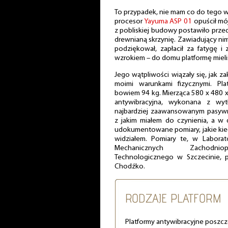
To przypadek, nie mam co do tego wąt
procesor
Yayuma ASP 01
opuścił mó
z pobliskiej budowy postawiło przed
drewnianą skrzynię. Zawiadujący nim
podziękował, zapłacił za fatygę i
wzrokiem – do domu platformę mieli
Jego wątpliwości wiązały się, jak za
moimi warunkami fizycznymi. Pl
bowiem 94 kg. Mierząca 580 x 480 
antywibracyjna, wykonana z wyt
najbardziej zaawansowanym pasyw
z jakim miałem do czynienia, a w 
udokumentowane pomiary, jakie kie
widziałem. Pomiary te, w Labora
Mechanicznych Zachodniop
Technologicznego w Szczecinie, pr
Chodźko.
RODZAJE PLATFORM
Platformy antywibracyjne posz