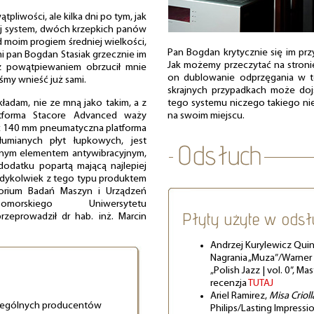
pliwości, ale kilka dni po tym, jak
j system, dwóch krzepkich panów
 moim progiem średniej wielkości,
Pan Bogdan krytycznie się im przyj
i pan Bogdan Stasiak grzecznie im
Jak możemy przeczytać na stroni
 z powątpiewaniem obrzucił mnie
on dublowanie odprzęgania w t
śmy wnieść już sami.
skrajnych przypadkach może doj
kładam, nie ze mną jako takim, a z
tego systemu niczego takiego ni
atforma Stacore Advanced waży
na swoim miejscu.
x 140 mm pneumatyczna platforma
łumianych płyt łupkowych, jest
nym elementem antywibracyjnym,
dodatku popartą mającą najlepiej
dykolwiek z tego typu produktem
torium Badań Maszyn i Urządzeń
omorskiego Uniwersytetu
Płyty użyte w odsł
zeprowadził dr hab. inż. Marcin
Andrzej Kurylewicz Quin
Nagrania „Muza”/Warner
„Polish Jazz | vol. 0”, M
recenzja
TUTAJ
Ariel Ramirez,
Misa Crioll
czególnych producentów
Philips/Lasting Impress