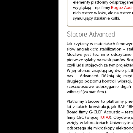
elementy platformy odsprzęganej
wyglądają – np. firmy
Rogoz Audi
nich ostrze w łożu, ale na ostrze
symulujący działanie kulki.
Stacore Advanced
Jak czytamy w materiałach firmowy
słów angielskich: stabilization – sta
Możliwe jest też inne odczytanie
pierwsze sylaby nazwisk panów Bog
czyli ludzi stojących za tym projekte
W jej ofercie znajdują się dwie pla
nas – Advanced. Różnią się mi
drugiego poziomu kontroli wibracji
sześcioosiowe odprzęganie drgań –
wibracji” (za mat. firm.).
Platformy Stacore to platformy pn
lat z takich konstrukcji, jak RAF-48
Board firmy G-CLEF Acoustic – test
firmy CEC (więcej
TUTAJ
). Obydwie 
wzięły w laboratoriach Uniwersytet
odsprzęga się mikroskopy elektrono