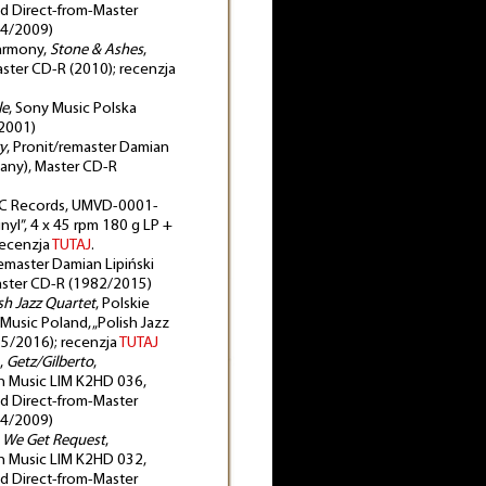
d Direct-from-Master
64/2009)
Harmony,
Stone & Ashes
,
ster CD-R (2010); recenzja
le
, Sony Music Polska
2001)
y
, Pronit/remaster Damian
dany), Master CD-R
OC Records, UMVD-0001-
nyl”, 4 x 45 rpm 180 g LP +
recenzja
TUTAJ
.
remaster Damian Lipiński
aster CD-R (1982/2015)
sh Jazz Quartet
, Polskie
Music Poland, „Polish Jazz
65/2016); recenzja
TUTAJ
,
Getz/Gilberto
,
n Music LIM K2HD 036,
d Direct-from-Master
64/2009)
,
We Get Request
,
n Music LIM K2HD 032,
d Direct-from-Master