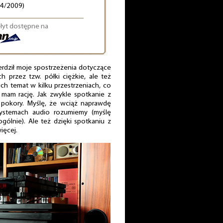
64/2009)
płyt dostępne na
erdził moje spostrzeżenia dotyczące
przez tzw. półki ciężkie, ale też
ch temat w kilku przestrzeniach, co
mam rację. Jak zwykle spotkanie z
okory. Myślę, że wciąż naprawdę
systemach audio rozumiemy (myślę
 ogólnie). Ale też dzięki spotkaniu z
ięcej.