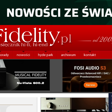
porady
nowości
hyde park
archiwum
kontakt