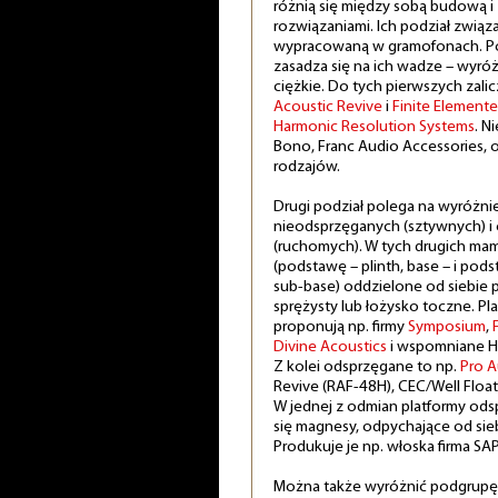
różnią się między sobą budową 
rozwiązaniami. Ich podział związ
wypracowaną w gramofonach. P
zasadza się na ich wadze – wyróż
ciężkie. Do tych pierwszych zali
Acoustic Revive
i
Finite Elemente
Harmonic Resolution Systems
. N
Bono, Franc Audio Accessories, 
rodzajów.
Drugi podział polega na wyróżni
nieodsprzęganych (sztywnych) i
(ruchomych). W tych drugich ma
(podstawę – plinth, base – i pod
sub-base) oddzielone od siebie
sprężysty lub łożysko toczne. P
proponują np. firmy
Symposium
,
Divine Acoustics
i wspomniane HR
Z kolei odsprzęgane to np.
Pro 
Revive (RAF-48H), CEC/Well Float
W jednej z odmian platformy ods
się magnesy, odpychające od sie
Produkuje je np. włoska firma SAP
Można także wyróżnić podgrupę p