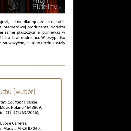
rzał, ale nie dlatego, że im nie ufał.
e internetowej producenta, odradza
ej samej płaszczyźnie, ponieważ w
ść do tzw. dudnienia. W przypadku
e zauważyłem, dlatego nóżki zostały
uchu (wybór)
tet,
Go Right
, Polskie
 Music Poland 4648809,
aster CD-R (1963/2016);
a
, José Carreras,
ion Music LIM K2HD 040,