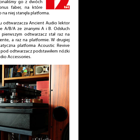
ykonaliśmy go z dwóch
nus faber, na które
o na niej stanęła platforma.
u odtwarzacza Ancient Audio lektor
ie A/B/A ze znanymi A i B. Odsłuch
 pierwszym odtwarzacz stał raz na
ente, a raz na platformie. W drugiej
matyczna platforma Acoustic Revive
 pod odtwarzacz podstawiłem nóżki
udio Accessories.