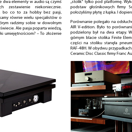
e dwa elementy w audio są czymś
„stolik” tylko pod platformę. W
h zestawienie niekoniecznie.
podstaw głośnikowych firmy So
 bo co to za hobby bez pasji,
położyliśmy płytę z łupka. I dopier
tkamy równie wielu specjalistów o
Porównanie polegało na odsłuch
którym radzimy sobie w dowolnym
AIR V-edition. Było to porównan
 świecie. Ale pasja poparta wiedzą,
podzielony był na dwa etapy. W
ki umiejętnościom? – To złożenie
górnym blacie stolika Finite Elem
części na stoliku stanęła pneu
RAF-48H. W obydwu przypadkach
Ceramic Disc Classic firmy Franc A