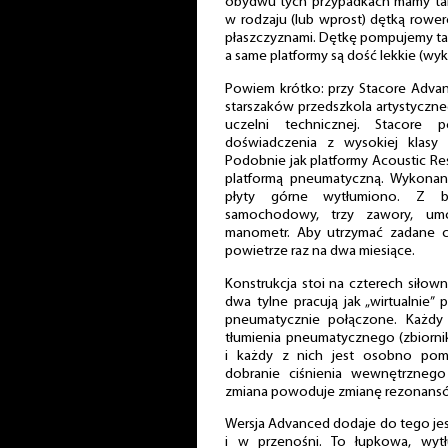
obydwu tych przypadkach mamy tak
w rodzaju (lub wprost) dętką row
płaszczyznami. Dętkę pompujemy tak
a same platformy są dość lekkie (wy
Powiem krótko: przy Stacore Advan
starszaków przedszkola artystyczn
uczelni technicznej. Stacore p
doświadczenia z wysokiej klasy
Podobnie jak platformy Acoustic Res
platformą pneumatyczną. Wykonano
płyty górne wytłumiono. Z b
samochodowy, trzy zawory, umo
manometr. Aby utrzymać zadane 
powietrze raz na dwa miesiące.
Konstrukcja stoi na czterech siłow
dwa tylne pracują jak „wirtualnie”
pneumatycznie połączone. Każdy
tłumienia pneumatycznego (zbiorn
i każdy z nich jest osobno po
dobranie ciśnienia wewnętrznego
zmiana powoduje zmianę rezonansó
Wersja Advanced dodaje do tego jes
i w przenośni. To łupkowa, wyt