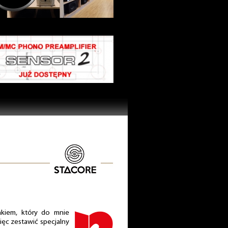
kiem, który do mnie
ięc zestawić specjalny