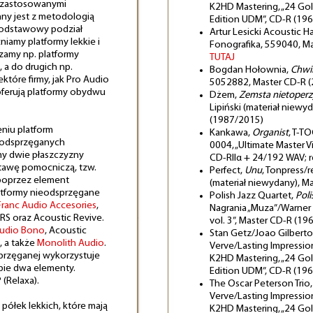
i zastosowanymi
K2HD Mastering, „24 Gol
any jest z metodologią
Edition UDM”, CD-R (19
odstawowy podział
Artur Lesicki Acoustic 
niamy platformy lekkie i
Fonografika, 559040, Ma
czamy np. platformy
TUTAJ
, a do drugich np.
Bogdan Hołownia,
Chwi
iektóre firmy, jak Pro Audio
5052882, Master CD-R (
oferują platformy obydwu
Dżem,
Zemsta nietoperz
Lipiński (materiał niewy
(1987/2015)
eniu platform
Kankawa,
Organist
, T-T
 odsprzęganych
0004, „Ultimate Master Vi
my dwie płaszczyzny
CD-RIIα + 24/192 WAV; 
stawę pomocniczą, tzw.
Perfect,
Unu
, Tonpress/
 poprzez element
(materiał niewydany), M
latformy nieodsprzęgane
Polish Jazz Quartet,
Poli
Franc Audio Accesories
,
Nagrania „Muza”/Warner 
S oraz Acoustic Revive.
vol. 3”, Master CD-R (19
Audio Bono
, Acoustic
Stan Getz/Joao Gilberto
, a także
Monolith Audio
.
Verve/Lasting Impressio
przęganej wykorzystuje
K2HD Mastering, „24 Gol
bie dwa elementy.
Edition UDM”, CD-R (19
 (Relaxa).
The Oscar Peterson Trio
Verve/Lasting Impressio
ółek lekkich, które mają
K2HD Mastering, „24 Gol