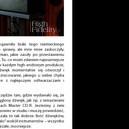
jawniło braki tego niemieckiego
e sprawy, ale inne mnie zaskoczyły,
ian, jakie zaszły po przestawieniu
. To, co moim zdaniem najważniejsze
 w każdym high-endowym produkcie,
dźwięk momentalnie się otworzył i
różnicowanie, jakiego u siebie chyba
e z najlepszymi odtwarzaczami i
zędzie tam, gdzie wydawało się, że
glony dźwięk, jak np. z remasterami
tach Master CD-R. Jesteśmy z nimi
ingowiec w studiu i muszę powiedzieć,
zała to tak dobrze. Ilość dźwięków,
alo” wokół instrumentów – wszystko
jrzałe, mocniejsze.