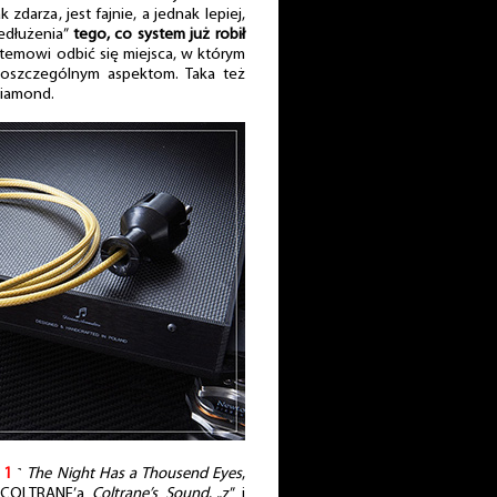
zdarza, jest fajnie, a jednak lepiej,
zedłużenia”
tego, co system już robił
temowi odbić się miejsca, w którym
 poszczególnym aspektom. Taka też
Diamond.
˻
1
˺
The Night Has a Thousend Eyes
,
A COLTRANE’a
Coltrane’s Sound
, „z” i