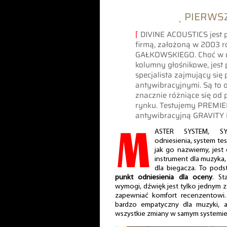
˻ PIERWSZ
⌈
DIVINE ACOUSTICS jest p
firmą, założoną w 2003 
GAŁKOWSKIEGO. Choć w o
kolumny głośnikowe, jest
specjalista zajmujący się
antywibracyjnymi. Są to 
znacznie różniące się od 
rynku. Testujemy PREMIE
antywibracyjną GRAVIT
M
ASTER SYSTEM, SY
odniesienia, system tes
jak go nazwiemy, jest
instrument dla muzyka,
dla biegacza. To pods
punkt odniesienia dla oceny
. St
wymogi, dźwięk jest tylko jednym z
zapewniać komfort recenzentowi
bardzo empatyczny dla muzyki, a
wszystkie zmiany w samym systemie