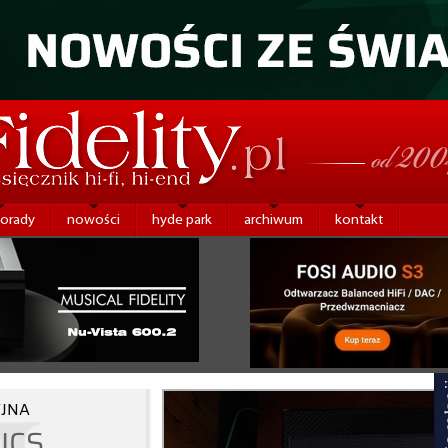
porady
nowości
hyde park
archiwum
kontakt
JNA
ICS