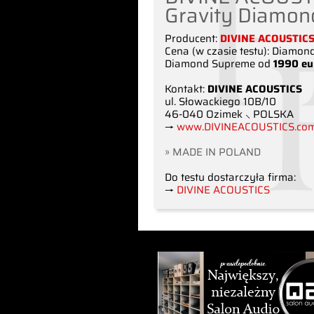
Gravity Diamon
Producent:
DIVINE ACOUSTIC
Cena (w czasie testu): Diamon
Diamond Supreme od
1990 eu
Kontakt:
DIVINE ACOUSTICS
ul. Słowackiego 10B/10
46-040 Ozimek ⸜ POLSKA
→
www.DIVINEACOUSTICS.co
» MADE IN POLAND
Do testu dostarczyła firma:
→
DIVINE ACOUSTICS