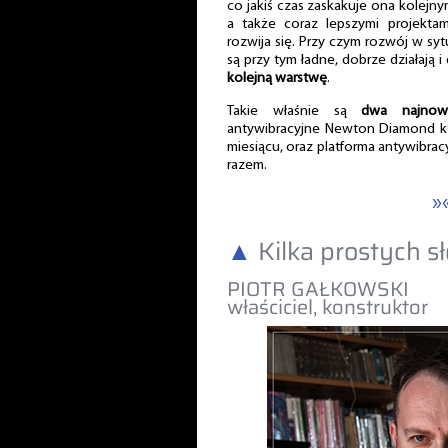
co jakiś czas zaskakuje ona kolejny
a także coraz lepszymi projekta
rozwija się. Przy czym rozwój w syt
są przy tym ładne, dobrze działają i
kolejną warstwę
.
Takie właśnie są
dwa najnow
antywibracyjne Newton Diamond k
miesiącu, oraz platforma antywibrac
razem.
»
▲
Kilka prostych s
PIOTR GAŁKOWSKI
właściciel, konstruktor