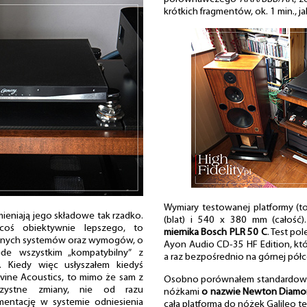
krótkich fragmentów, ok. 1 min., ja
Wymiary testowanej platformy (t
ieniają jego składowe tak rzadko.
(blat) i 540 x 380 mm (całoś
coś obiektywnie lepszego, to
miernika Bosch PLR 50 C
. Test p
łasnych systemów oraz wymogów, o
Ayon Audio CD-35 HF Edition, któr
de wszystkim „kompatybilny” z
a raz bezpośrednio na górnej półc
. Kiedy więc usłyszałem kiedyś
ivine Acoustics, to mimo że sam z
Osobno porównałem standardowe 
zystne zmiany, nie od razu
nóżkami
o nazwie Newton Diam
entację w systemie odniesienia
cała platforma do nóżek Galileo te