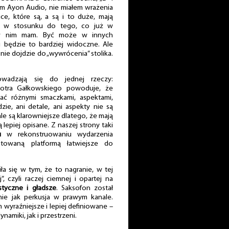
m Ayon Audio, nie miałem wrażenia
ice, które są, a są i to duże, mają
w stosunku do tego, co już w
 w nim mam. Być może w innych
i będzie to bardziej widoczne. Ale
nie dojdzie do „wywrócenia” stolika.
owadzają się do jednej rzeczy:
 Piotra Gałkowskiego powoduje, że
ać różnymi smaczkami, aspektami,
ie, ani detale, ani aspekty nie są
e są klarowniejsze dlatego, że mają
 lepiej opisane. Z naszej strony taki
u
w rekonstruowaniu wydarzenia
owaną platformą łatwiejsze do
ła się w tym, że to nagranie, w tej
”, czyli raczej ciemnej i opartej na
styczne i gładsze
. Saksofon został
nie jak perkusja w prawym kanale.
wyraźniejsze i lepiej definiowane –
miki, jak i przestrzeni.