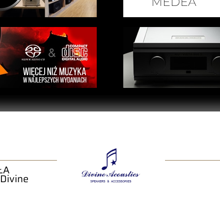
ŁA
 Divine