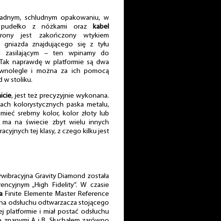
ładnym, schludnym opakowaniu, w
ę, pudełko z nóżkami oraz
kabel
rony jest zakończony wtykiem
gniazda znajdującego się z tyłu
em zasilającym – ten wpinamy do
 Tak naprawdę w platformie są dwa
ównolegle i można za ich pomocą
d w stoliku.
icie
, jest też precyzyjnie wykonana.
ach kolorystycznych paska metalu,
ieć srebrny kolor, kolor złoty lub
 ma na świecie zbyt wielu innych
jnych tej klasy, z czego kilku jest
ywibracyjna Gravity Diamond została
ncyjnym „High Fidelity”. W czasie
a
Finite Elemente Master Reference
ł na odsłuchu odtwarzacza stojącego
j platformie i miał postać odsłuchu
znanymi A i B. Słuchałem zarówno