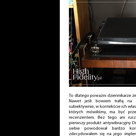
To dlatego poważni dziennikarze zm
Nawet jeśli bowiem trafią na 
subiektywnie, w kontekście ich w
których mówiliśmy, ma być prze
recenzentem. Bez tego ani rusz
pierwszy produkt antywibracyjny D
siebie powodował bardzo kor
zdecydowałem się na jego implem