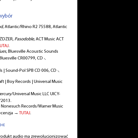
wybór
nd
, Atlantic/Rhino R2 75588, Atlantic
OŻDŻER,
Pasodoble
, ACT Music ACT
UTAJ
.
lues
, Bluesville Acoustic Sounds
 Bluesville CR00799, CD ⸜
rds | Sound-Pol SPB CD 006, CD ⸜
raft | Boy Records | Universal Music
Mercury/Universal Music LLC UICY-
/2013.
, Nonesuch Records/Warner Music
recenzja →
TUTAJ
.
»«
produkt audio ma zrewolucjonizować