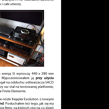
k i całe utwory.
o wersja S) wynoszą: 440 x 380 mm
ć). Wypoziomowałem ją
przy użyciu
olegał na odsłuchu odtwarzacza SACD
y raz stał na testowanej platformie,
e Finite Elemente.
nóżki Keppler Evolution z nowymi
ond
. Posłuchałem też tego, jak się ma
jże firmy, na których stoi na co dzień