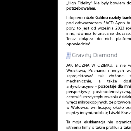
„High Fidelity”. Nie były bowiem 
potrzebowałem
.
I dopiero
nóżki Galileo rozbiły ban
pod odtwarzaczem SACD Ayon Aud
pory, to jest od września 2023 r
inne, również te znacznie droższe,
Teraz dołącza do nich platfor
opowiedzieć.
▒
Gravity Diamond
JAK MOŻNA W OZIMKU, a nie w W
Wrocławiu, Poznaniu i innych w
zaprojektować tak złożone, t
mechanicznie, a także dosk
antywibracyjne –
pozostaje dla mni
perspektywę postmodernistyczną
centrali” i rozdystrybuowaniu dział
wręcz mikroskopijnych, że przywoł
w Wołowcu, wsi liczącej około os
między innymi, noblistę László Krasz
Ta moja eksklamacja nie ogranic
istnienia firmy o takim profilu i z ta