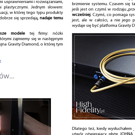
mi usprawnieniami i rozwiązaniami,
brzmienie systemu. Czasem się tak 
mi plastycznymi. Jednym słowem:
jeśli jest on czymś w rodzaju „pr
uacji, w której tego typu produkty
wcześniej
. Czymś, co pomaga sys
 dobrze się sprzedają,
nadaje temu
jest, ale w całości, a nie jego
wydaje się być platforma Gravity 
sze modele
tej firmy: nóżki
tórymi zajmiemy się w następnym
yjna Gravity Diamond, o której tym
«
łów…
Dlatego też, kiedy wysłuchałem 
utwór otwierający płytę JOHN