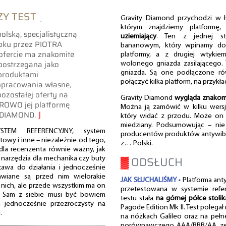
Y TEST ˼
Gravity Diamond przychodzi w 
którym znajdziemy platform
olską, specjalistyczną
uziemiający
. Ten z jednej st
roku przez PIOTRA
bananowym, który wpinamy do 
fercie ma znakomite
platformy, a z drugiej wtyki
 postrzegana jako
wolonego gniazda zasilającego.
 produktami
gniazda. Są one podłączone r
połączyć kilka platform, na przykła
opracowania własne,
pozostałej oferty na
Gravity Diamond
wygląda znakom
ROWO jej platformę
Można ją zamówić w kilku wersj
Y DIAMOND.
⌋
który widać z przodu. Może on m
miedziany. Podsumowując – nie
STEM REFERENCYJNY, system
producentów produktów antywibracy
towy i inne – niezależnie od tego,
z… Polski.
 dla recenzenta równie ważny, jak
▓
ODSŁUCH
 narzędzia dla mechanika czy buty
tawa do działania i jednocześnie
awiane są przed nim wielorakie
JAK SŁUCHALIŚMY •
Platforma ant
 nich, ale przede wszystkim ma on
przetestowana w systemie refere
. Sam z siebie musi być bowiem
testu stała
na górnej półce stolik
 jednocześnie przezroczysty na
Pagode Edition Mk II. Test polega
.
na nóżkach Galileo oraz na pełne
porównawczego AAA/BBB/AA, ze 