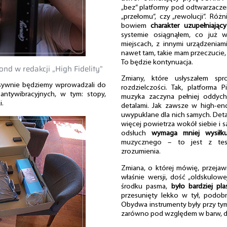
„bez” platformy pod odtwarzacze
„przełomu”, czy „rewolucji”. Różn
bowiem
charakter uzupełniający
systemie osiągnąłem, co już
miejscach, z innymi urządzeniam
nawet tam, takie mam przeczucie, 
To będzie kontynuacja.
ond w redakcji „High Fidelity”
Zmiany, które usłyszałem spr
sywnie będziemy wprowadzali do
rozdzielczości. Tak, platforma
ntywibracyjnych, w tym: stopy,
muzyka zaczyna pełniej oddych
i.
detalami. Jak zawsze w high-endz
uwypuklane dla nich samych. Detal
więcej powietrza wokół siebie i są
odsłuch
wymaga mniej wysiłk
muzycznego – to jest z test
zrozumienia.
Zmiana, o której mówię, przejawi
właśnie wersji, dość „oldskulowej
środku pasma,
było bardziej pla
przesunięty lekko w tył, podob
Obydwa instrumenty były przy tym 
zarówno pod względem w barw, dyna