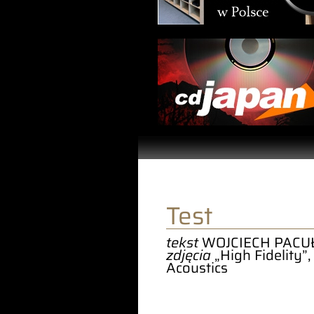
Test
tekst
WOJCIECH PACU
zdjęcia
„High Fidelity”,
Acoustics