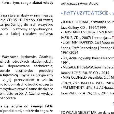
do końca tym, czego
akurat wtedy
odtwarzacz Ayon Audio.
» PŁYTY UŻYTE W TEŚCIE ⸜ 
k
i na stałe znalazły w nim miejsce,
io CD-35 HF Edition. Od tamtej
• JOHN COLTRANE,
Coltrane’s Sou
oku, porównuję do nich wszystkie
Jazz Gallery, CD ⸜ 1964/1999.
 nóżki i platformy antywibracyjne.
• LARS DANIELSSON & LESZEK M
ma, o której chciałem państwu
9458-2, CD ⸜ 2007) ‖ recenzja →
T
• LIGHTNIN' HOPKINS,
Last Night B
Series, Craft Recordings | Prestige
1961/2024.
arszawie, Krakowie, Gdańsku,
• U2,
Achtung Baby
, Baierle Reco
ażnych ośrodkach akademickich,
1991.
ak dopracowane technicznie,
• MEGADETH,
Fatal Illusion
, Tradec
onałe dizajnersko produkty
Japan UICY-5130, SP CD ⸜ 2015.
e tajemnicą
. Chyba że przyjmiemy
• MIKE OLDFIELD,
Five Miles Out
, 
, z jej przeczuciem o „zaniku
75879, 2 x SHM-CD + DVD ⸜ 1982
alności do małych ośrodków, często
• PAT METHENY,
What’s It All About
am wydawnictwo Czarne działające
Japan WPCR-14176, CD ⸜ 2011 ‖ 
iemnastu osób. A Czarne wydaje,
nahorkai’a.
za się jedynie do samego faktu
kimi produktami, a także do tego, że
TO WCALE NIE JEST TAK, że dany 