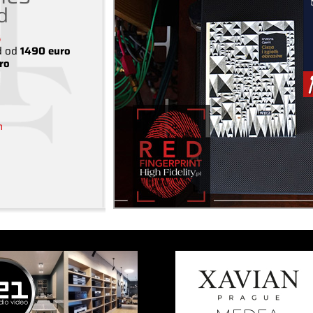
d
S
d od
1490 euro
ro
m