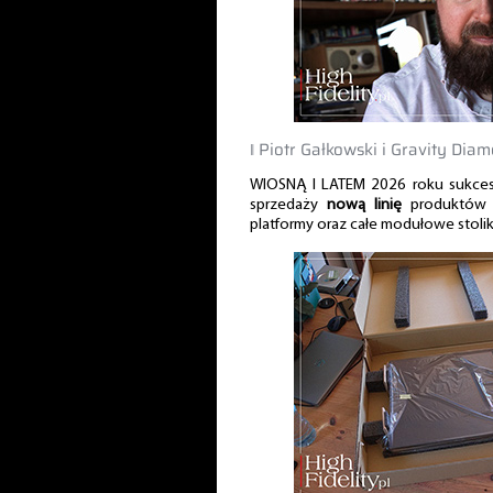
‖ Piotr Gałkowski i Gravity Diam
WIOSNĄ I LATEM 2026 roku sukce
sprzedaży
nową linię
produktów a
platformy oraz całe modułowe stolik