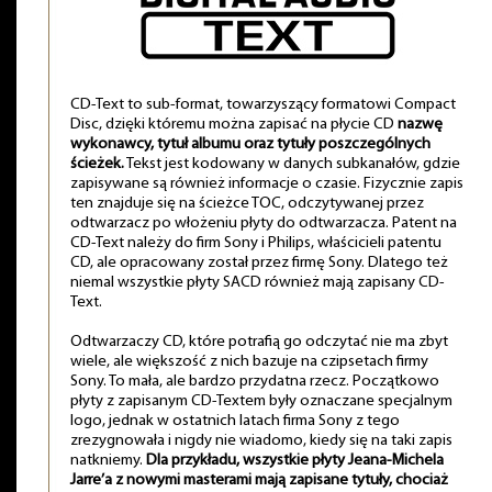
CD-Text to sub-format, towarzyszący formatowi Compact
Disc, dzięki któremu można zapisać na płycie CD
nazwę
wykonawcy, tytuł albumu oraz tytuły poszczególnych
ścieżek.
Tekst jest kodowany w danych subkanałów, gdzie
zapisywane są również informacje o czasie. Fizycznie zapis
ten znajduje się na ścieżce TOC, odczytywanej przez
odtwarzacz po włożeniu płyty do odtwarzacza. Patent na
CD-Text należy do firm Sony i Philips, właścicieli patentu
CD, ale opracowany został przez firmę Sony. Dlatego też
niemal wszystkie płyty SACD również mają zapisany CD-
Text.
Odtwarzaczy CD, które potrafią go odczytać nie ma zbyt
wiele, ale większość z nich bazuje na czipsetach firmy
Sony. To mała, ale bardzo przydatna rzecz. Początkowo
płyty z zapisanym CD-Textem były oznaczane specjalnym
logo, jednak w ostatnich latach firma Sony z tego
zrezygnowała i nigdy nie wiadomo, kiedy się na taki zapis
natkniemy.
Dla przykładu, wszystkie płyty Jeana-Michela
Jarre’a z nowymi masterami mają zapisane tytuły, chociaż