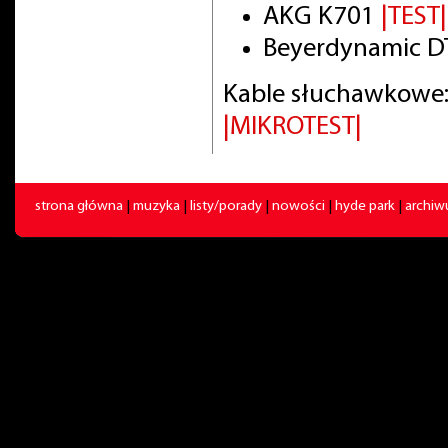
AKG K701
|TEST|
Beyerdynamic DT
Kable słuchawkowe:
|MIKROTEST|
strona główna
|
muzyka
|
listy/porady
|
nowości
|
hyde park
|
archi