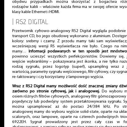
obydwu przypadkach można skorzystać z bogactwa róż
rodzajów kabli – właściwie każda firma ma w swojej ofercie wys
klasy kable Ethernet i HDMI.
| RS2 DIGITAL
Przetwornik cyfrowo-analogowy RS2 Digital wygląda podobnie ,
transport CD, bo jego obudowę wykonano z aluminium. Dostępn
kolory: srebrny i czarny. Z przodu mamy taki sam wyświetlacz
wcześniejszej wersji RS wyświetlacza nie było. Czego na nim
mamy…
Informacji podawanych w ten sposób jest mnóstwo
powinno ucieszyć wszystkich perfekcjonistów. Dowiemy się, j
wejście wybranliśmy – pokazywana jest ikonka, a nie tylko na
rodzaj sygnału, przez logotyp (super!), upsampling wraz z 
wartością, parametry sygnału wejściowego, filtr cyfrowy, czy sygnał
re-taktowany i czy korzystamy z lampowego wyjścia.
Wraz z RS2 Digital mamy możliwość dość znacznej zmiany dźwi
zarówno po stronie cyfrowej, jak i analogowej.
Do wyboru 
osiem różnych filtrów cyfrowych, analogowy filtr górnozaporowy
pojedynczy lub podwójny system przetaktowywania sygnału. Sy
można upsamplować aż do postaci 24/384 kHz. Po str
analogowej mamy do wyboru wyjście solid-state, oparte na ukł
scalonych, oraz lampowe, oparte na czterech podwójnych trio
6922EH. Sygnał prowadzony jest przez cały czas w fo