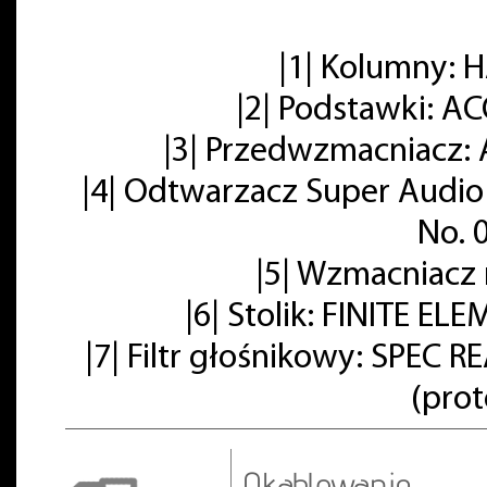
|1| Kolumny:
|2| Podstawki: A
|3| Przedwzmacniacz: 
|4| Odtwarzacz Super Audio
No. 
|5| Wzmacniacz
|6| Stolik: FINITE E
|7| Filtr głośnikowy: SPE
(pro
Okablowanie