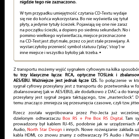
nigdzie tego nie zaznaczono.
W tym przypadku umiejętność czytania CD-Textu wydaje
się nie do końca wykorzystana. Bo nie wyświetla się tytuł
płyty, a jedynie tytuły ścieżek. Pojawiają się one nie zaraz
na początku ścieżki, a dopiero po siedmiu sekundach. No i
pomimo wielkiego wyświetlacza, miejsce przeznaczone
na CD-Text jest zbyt małe, przez co jest stale przewijany. A
wystarczyłoby przenieść symbol statusu (‘play’, ‘stop’) w
inne miejsce i wszystko byłoby jak trzeba. ▪
Z transportu możemy wyjść sygnałem cyfrowym na kilka sposobó
tu trzy klasyczne łącza: RCA, optyczne TOSLink i zbalanso
AES/EBU. Ważniejsze jest jednak łącze I2S.
To połączenie w kt
sygnał cyfrowy przesyłany jest z transportu do przetwornika w f
zbalansowanej (jak w AES/EBU), ale dodatkowo z DAC-a do trans
przesyłany jest sygnał zegara taktującego, tzw. „masterclock”. D
temu znacząco zmniejsza się przesunięcia czasowe, czyli tzw. jitter
Rzecz została wypróbowana przez Pro-Jecta już wcześnie
dzielonym odtwarzaczu
Box RS + Pre Box RS Digital
. Tam s
prowadzony był kablem RJ-45, podobnie jak w urządzeniach 
Audio,
North Star Design
i innych. Nowe rozwiązanie zakłada u
kabla HDMI, co znowu znamy z odtwarzaczy PS Audio i NuPrim