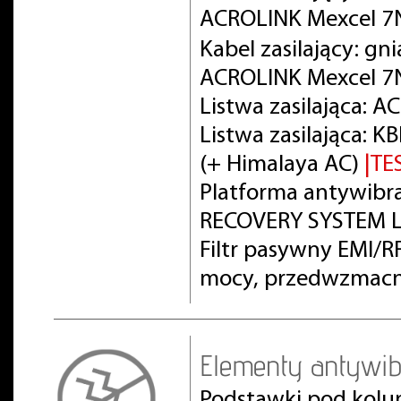
ACROLINK Mexcel 
Kabel zasilający: gn
ACROLINK Mexcel 7
Listwa zasilająca: 
Listwa zasilająca:
(+ Himalaya AC)
|TE
Platforma antywibra
RECOVERY SYSTEM L
Filtr pasywny EMI/
mocy, przedwzmacn
Elementy antywib
Podstawki pod kolu