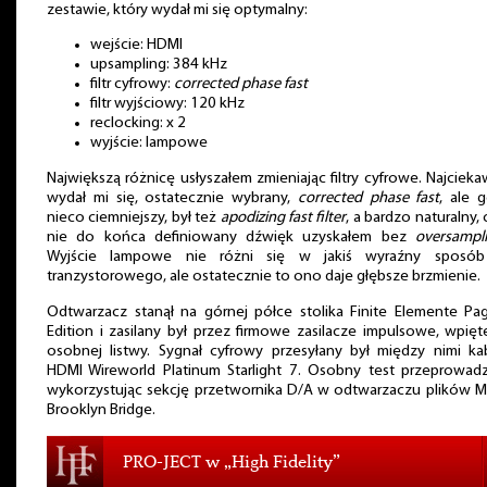
zestawie, który wydał mi się optymalny:
wejście: HDMI
upsampling: 384 kHz
filtr cyfrowy:
corrected phase fast
filtr wyjściowy: 120 kHz
reclocking: x 2
wyjście: lampowe
Największą różnicę usłyszałem zmieniając filtry cyfrowe. Najciek
wydał mi się, ostatecznie wybrany,
corrected phase fast
, ale g
nieco ciemniejszy, był też
apodizing fast filter
, a bardzo naturalny,
nie do końca definiowany dźwięk uzyskałem bez
oversampl
Wyjście lampowe nie różni się w jakiś wyraźny sposó
tranzystorowego, ale ostatecznie to ono daje głębsze brzmienie.
Odtwarzacz stanął na górnej półce stolika Finite Elemente Pa
Edition i zasilany był przez firmowe zasilacze impulsowe, wpię
osobnej listwy. Sygnał cyfrowy przesyłany był między nimi ka
HDMI Wireworld Platinum Starlight 7. Osobny test przeprowadz
wykorzystując sekcję przetwornika D/A w odtwarzaczu plików M
Brooklyn Bridge.
PRO-JECT w „High Fidelity”