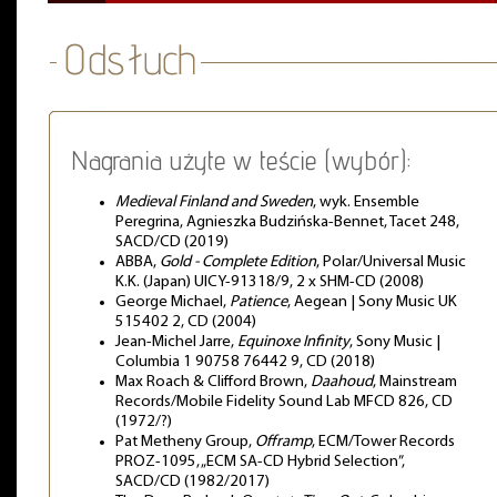
Nagrania użyte w teście (wybór):
Medieval Finland and Sweden
, wyk. Ensemble
Peregrina, Agnieszka Budzińska-Bennet, Tacet 248,
SACD/CD (2019)
ABBA,
Gold - Complete Edition
, Polar/Universal Music
K.K. (Japan) UICY-91318/9, 2 x SHM-CD (2008)
George Michael,
Patience
, Aegean | Sony Music UK
515402 2, CD (2004)
Jean-Michel Jarre,
Equinoxe Infinity
, Sony Music |
Columbia 1 90758 76442 9, CD (2018)
Max Roach & Clifford Brown,
Daahoud
, Mainstream
Records/Mobile Fidelity Sound Lab MFCD 826, CD
(1972/?)
Pat Metheny Group,
Offramp
, ECM/Tower Records
PROZ-1095, „ECM SA-CD Hybrid Selection”,
SACD/CD (1982/2017)