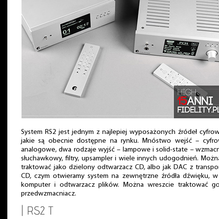
System RS2 jest jednym z najlepiej wyposażonych źródeł cyfro
jakie są obecnie dostępne na rynku. Mnóstwo wejść – cyfro
analogowe, dwa rodzaje wyjść – lampowe i solid-state – wzmac
słuchawkowy, filtry, upsampler i wiele innych udogodnień. Moż
traktować jako dzielony odtwarzacz CD, albo jak DAC z transp
CD, czym otwieramy system na zewnętrzne źródła dźwięku, w
komputer i odtwarzacz plików. Można wreszcie traktować go
przedwzmacniacz.
| RS2 T