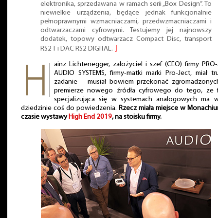
elektronika, sprzedawana w ramach serii „Box Design”. To
niewielkie urządzenia, będące jednak funkcjonalnie
pełnoprawnymi wzmacniaczami, przedwzmacniaczami i
odtwarzaczami cyfrowymi. Testujemy jej najnowszy
dodatek, topowy odtwarzacz Compact Disc, transport
RS2 T i DAC RS2 DIGITAL.
⌋
ainz Lichtenegger, założyciel i szef (CEO) firmy PRO
AUDIO SYSTEMS, firmy-matki marki Pro-Ject, miał t
zadanie – musiał bowiem przekonać zgromadzonyc
premierze nowego źródła cyfrowego do tego, że f
specjalizująca się w systemach analogowych ma w
dziedzinie coś do powiedzenia.
Rzecz miała miejsce w Monachiu
czasie wystawy
High End 2019
, na stoisku firmy.