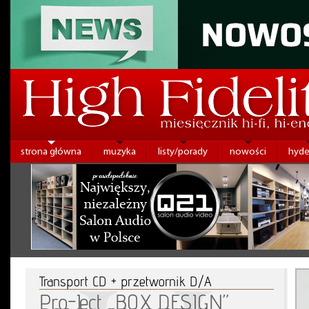
strona główna
muzyka
listy/porady
nowości
hyde
Transport CD + przetwornik D/A
Pro-Ject „BOX DESIGN”