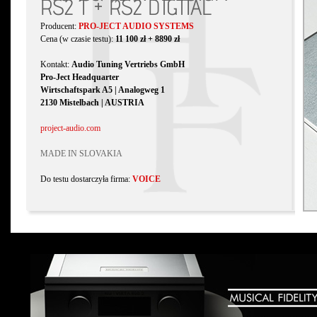
RS2 T + RS2 DIGITAL
Producent:
PRO-JECT AUDIO SYSTEMS
Cena (w czasie testu):
11 100 zł + 8890 zł
Kontakt:
Audio Tuning Vertriebs GmbH
Pro-Ject Headquarter
Wirtschaftspark A5 | Analogweg 1
2130 Mistelbach | AUSTRIA
project-audio.com
MADE IN SLOVAKIA
Do testu dostarczyła firma:
VOICE