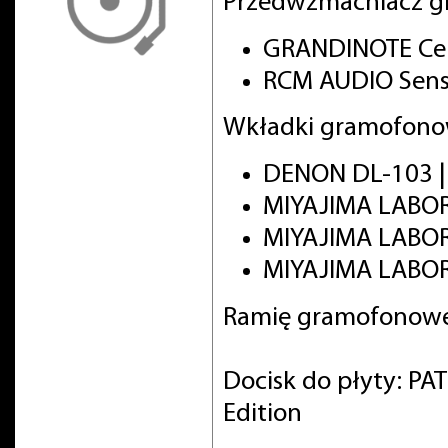
Przedwzmacniacz g
GRANDINOTE Cel
RCM AUDIO Sens
Wkładki gramofono
DENON DL-103 
MIYAJIMA LABO
MIYAJIMA LABO
MIYAJIMA LABOR
Ramię gramofonowe
Docisk do płyty: PA
Edition