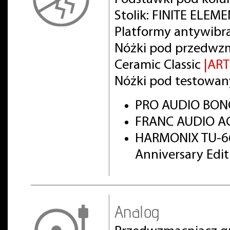
Stolik: FINITE ELEM
Platformy antywibr
Nóżki pod przedwz
Ceramic Classic
|AR
Nóżki pod testowan
PRO AUDIO BON
FRANC AUDIO AC
HARMONIX TU-66
Anniversary Edi
Analog