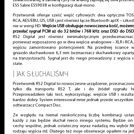
zbalansowanej, a zamianą cyfry na analog zajmują się dwa przetwo
ESS Sabre ESS9038 w konfiguracji dual-mono.
Przetwornik oferuje sześć wejść cyfrowych: dwa optyczne TOSL
RCA, AES/EBU, I2S, USB i jest również łącze Bluetooth aptX – szkod
nie w wersji HD.
Wejście USB obsługuje nowoczesna kość, możemy
przesłać sygnał PCM aż do 32 bitów i 768 kHz oraz DSD do DSD
RS2 Digital jest również minimalistycznym przedwzmacniac
ponieważ wyposażono go w dwa wejścia analogowe – XLR i RCA, 
wyjściu zamontowano potencjometr. Na przedniej ściance w
gniazdo słuchawkowe 6,3 mm (wzmacniacz słuchawkowy oparty 
na tranzystorach). Sygnał jest do niego prowadzony z wyjścia s
state.
| JAK SŁUCHALIŚMY
Przetwornik RS2 Digital to nowoczesne urządzenie, przeznaczon
tylko dla transportu RS2 T, ale i do źródeł sygnału hi-
Przeprowadziłem taki test, wykorzystując wejście USB i rezulta
bardzo dobry. System interesował mnie jednak przede wszystkim
odtwarzacz Compact Disc.
Ze względu na niemal nieskończoną liczbę kombinacji ustaw
każdy z nas będzie słuchał nieco innego systemu. Będzie on 
cechy wspólne, jednak ostateczny wyraz nadadzą mu wybór filt
rodzaju wyjścia itd. Dlatego też moje obserwacje oparłem na j