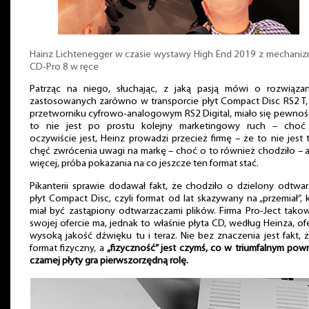
Hainz Lichtenegger w czasie wystawy High End 2019 z mechani
CD-Pro 8 w ręce
Patrząc na niego, słuchając, z jaką pasją mówi o rozwiązan
zastosowanych zarówno w transporcie płyt Compact Disc RS2 T, 
przetworniku cyfrowo-analogowym RS2 Digital, miało się pewnoś
to nie jest po prostu kolejny marketingowy ruch – choć
oczywiście jest, Heinz prowadzi przecież firmę – że to nie jest 
chęć zwrócenia uwagi na markę – choć o to również chodziło – 
więcej, próba pokazania na co jeszcze ten format stać.
Pikanterii sprawie dodawał fakt, że chodziło o dzielony odtwa
płyt Compact Disc, czyli format od lat skazywany na „przemiał”, 
miał być zastąpiony odtwarzaczami plików. Firma Pro-Ject tak
swojej ofercie ma, jednak to właśnie płyta CD, według Heinza, of
wysoką jakość dźwięku tu i teraz. Nie bez znaczenia jest fakt, 
format fizyczny, a
„fizyczność” jest czymś, co w triumfalnym pow
czarnej płyty gra pierwszorzędną rolę.