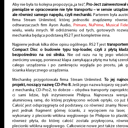
Aby nie była to kolejna propozycja „ja też”,
Pro-Ject zainwestował
pieniądze w opracowanie nie tyle transportu – w sensie urządze
ale również samego napędu, czyli mechaniki.
Parterem była austr
firma Stream Unlimited, której jednostki znajdziemy równi
odtwarzaczach firm Ayon Audio,
Primare
,
NuPrime
,
Musical Fide
wielu, wielu innych. W odróżnieniu od tych, gotowych rozwią
mechanika będąca podstawą RS2 T jest kompletnie inna.
Najpierw jednak kilka słów opisu ogólnego. RS2 T jest
transportem
Compact Disc o budowie typu top-loader, czyli z płytą kładz
bezpośrednio na osi silnika.
Nie od razu na tę jego właści
zwrócimy uwagę, ponieważ klapa zamykająca płytę ma tutaj szer
całego urządzenia i po zamknięciu wygląda po prostu, jak g
ścianka klasycznego urządzenia.
Mechanikę przygotowała firma Stream Unlimited.
To jej najno
projekt, noszący nazwę CD-Pro 8.
Jeśli jego nazwa kojarzy się pa
z mechaniką CD-Pro2, to dobrze – obydwa transporty zaprojekt
ci sami lidzie, byli inżynierowie Philipsa. Najnowsza wersj
aluminiową ramę, do której przykręcono wózek optyki, co już 
Całość jest odsprzęgnięta od podstawy, co również znamy. Now
jest jednak fragment górnej ścianki, z wycięciem na laser, t
wykonany z plecionki włókna węglowego (w Philipsie to plastik)
również płyta, do której całość została przykręcona, równi
plecionki włókna węglowego. Całkowicie nowe jest także stero