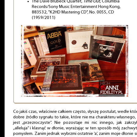
The Dave Brubeck Quartet,
Time Out
, Columbia
Records/Sony Music Entertainment Hong Kong,
883532, "K2HD Mastering CD", No. 0055, CD
(1959/2011)
Co jakiś czas, właściwie całkiem często, słyszę postulat, wedle kt
dobre źródło sygnału to takie, które nie ma charakteru własnego, 
jest „przezroczyste”. Nie pozostaje mi nic innego, jak zakrz
„alleluja” i klasnąć w dłonie, wyrażając w ten sposób mój zachwy
pomysłem. Zanim jednak wybrzmi ostatnie ‘a’, zanim moje dłonie s