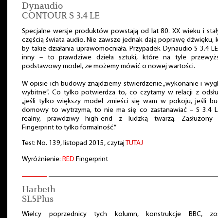
Dynaudio
CONTOUR S 3.4 LE
Specjalne wersje produktów powstają od lat 80. XX wieku i stał
częścią świata audio. Nie zawsze jednak dają poprawę dźwięku, 
by takie działania uprawomocniała. Przypadek Dynaudio S 3.4 LE
inny – to prawdziwe dzieła sztuki, które na tyle przewyżs
podstawowy model, ze możemy mówić o nowej wartości.
W opisie ich budowy znajdziemy stwierdzenie „wykonanie i wyg
wybitne”. Co tylko potwierdza to, co czytamy w relacji z odsł
„jeśli tylko większy model zmieści się wam w pokoju, jeśli b
domowy to wytrzyma, to nie ma się co zastanawiać – S 3.4 L
realny, prawdziwy high-end z ludzką twarzą. Zasłużony
Fingerprint to tylko formalność.”
Test: No. 139, listopad 2015, czytaj
TUTAJ
Wyróżnienie:
RED
Fingerprint
Harbeth
SL5Plus
Wielcy poprzednicy tych kolumn, konstrukcje BBC, zos