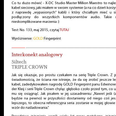
Co tu dużo mówić - X-DC Studio Master Million Maestro to najl
kabel sieciowy, jaki miałem w swoim systemie (a na co dzień korz
z naprawdę „wypasionych” kabli) i który chciałbym mieć u si
podłączony do wszystkich komponentów audio. Takie
nieskomplikowane marzenia :)
Test: No. 133, maj 2015, czytaj
TUTAJ
Wyróżnienie:
GOLD
Fingerprint
Interkonekt analogowy
Siltech
TRIPLE CROWN
Jak się okazuje, po prostu czekałem na serię Triple Crown. Z 
świadomością, że ściana nie istnieje, że da się zrobić jeszcze l
kabel, zadedykowałem nagrodę GOLD Fingerprint panu Edwinowi
der Kleij i serii Triple Crown chyląc głęboko czoło przed tym, co 
mu się osiągnąć. Jak pisałem w jej uzasadnieniu: „Nawet jeśli (
będzie na pewno) w przyszłości dostaniemy od niego coś jes
lepszego, to obecna referencyjna seria zostanie w mojej głowie
wzór do naśladowania.”