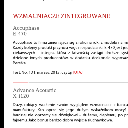
WZMACNIACZE ZINTEGROWANE
Accuphase
E-470
Accuphase to firma zmieniająca się z roku na rok, z modelu na m
Każdy kolejny produkt przynosi więc niespodzianki. E-470 jest je
ciekawszych – integra, która z łatwością zastąpi droższe sy
dzielone innych producentów, w dodatku doskonale wyposaż
Perełka.
Test: No. 131, marzec 2015, czytaj
TUTAJ
Advance Acoustic
X-i120
Duży, robiący wrażenie swoim wyglądem wzmacniacz z francus
manufaktury. Kto oprze się jego dużym wskaźnikom mocy?
bardziej nie oprzemy się dźwiękowi – dużemu, ciepłemu, po p
fajnemu. Jako bonus bardzo dobre wyjście słuchawkowe.