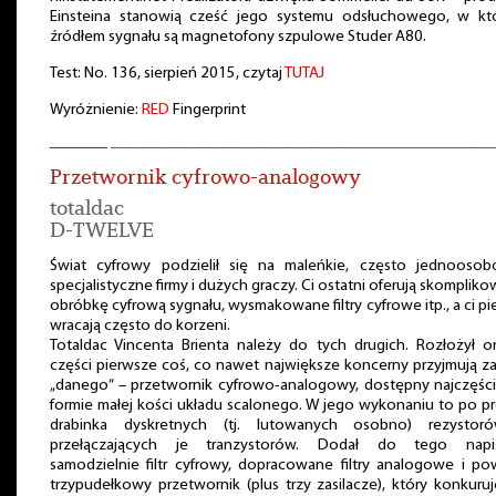
Einsteina stanowią cześć jego systemu odsłuchowego, w kt
źródłem sygnału są magnetofony szpulowe Studer A80.
Test: No. 136, sierpień 2015, czytaj
TUTAJ
Wyróżnienie:
RED
Fingerprint
Przetwornik cyfrowo-analogowy
totaldac
D-TWELVE
Świat cyfrowy podzielił się na maleńkie, często jednoosob
specjalistyczne firmy i dużych graczy. Ci ostatni oferują skomplik
obróbkę cyfrową sygnału, wysmakowane filtry cyfrowe itp., a ci pi
wracają często do korzeni.
Totaldac Vincenta Brienta należy do tych drugich. Rozłożył 
części pierwsze coś, co nawet największe koncerny przyjmują z
„danego” – przetwornik cyfrowo-analogowy, dostępny najczęśc
formie małej kości układu scalonego. W jego wykonaniu to po p
drabinka dyskretnych (tj. lutowanych osobno) rezystor
przełączających je tranzystorów. Dodał do tego napi
samodzielnie filtr cyfrowy, dopracowane filtry analogowe i po
trzypudełkowy przetwornik (plus trzy zasilacze), który konkuru