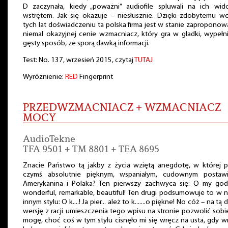
D zaczynała, kiedy „poważni” audiofile spluwali na ich wid
wstrętem. Jak się okazuje – niesłusznie. Dzięki zdobytemu w
tych lat doświadczeniu ta polska firma jest w stanie zapropono
niemal okazyjnej cenie wzmacniacz, który gra w gładki, wypełn
gęsty sposób, ze sporą dawką informacji.
Test: No. 137, wrzesień 2015, czytaj
TUTAJ
Wyróżnienie:
RED
Fingerprint
PRZEDWZMACNIACZ + WZMACNIACZ
MOCY
AudioTekne
TFA 9501 + TM 8801 + TEA 8695
Znacie Państwo tą jakby z życia wziętą anegdotę, w której p
czymś absolutnie pięknym, wspaniałym, cudownym postaw
Amerykanina i Polaka? Ten pierwszy zachwyca się: O my god! 
wonderful, remarkable, beautiful! Ten drugi podsumowuje to w 
innym stylu: O k....! Ja pier... ależ to k.......o piękne! No cóż – na tą 
wersję z racji umieszczenia tego wpisu na stronie pozwolić sobi
mogę, choć coś w tym stylu cisnęło mi się wręcz na usta, gdy w