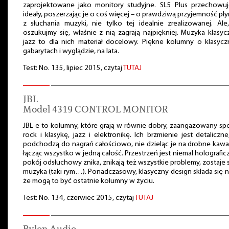
zaprojektowane jako monitory studyjne. SL5 Plus przechowuj
ideały, poszerzając je o coś więcej – o prawdziwą przyjemność pł
z słuchania muzyki, nie tylko tej idealnie zrealizowanej. Ale
oszukujmy się, właśnie z nią zagrają najpiękniej. Muzyka klasyc
jazz to dla nich materiał docelowy. Piękne kolumny o klasyc
gabarytach i wyglądzie, na lata.
Test: No. 135, lipiec 2015, czytaj
TUTAJ
JBL
Model 4319 CONTROL MONITOR
JBL-e to kolumny, które grają w równie dobry, zaangażowany s
rock i klasykę, jazz i elektronikę. Ich brzmienie jest detaliczne
podchodzą do nagrań całościowo, nie dzieląc je na drobne kawał
łącząc wszystko w jedną całość. Przestrzeń jest niemal holografic
pokój odsłuchowy znika, znikają też wszystkie problemy, zostaje
muzyka (taki rym…). Ponadczasowy, klasyczny design składa się n
że mogą to być ostatnie kolumny w życiu.
Test: No. 134, czerwiec 2015, czytaj
TUTAJ
Pylon Audio