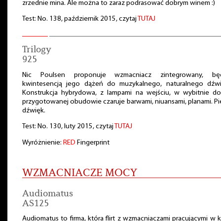
zrzednie mina. Ale można to zaraz podrasować dobrym winem :)
Test: No. 138, październik 2015, czytaj
TUTAJ
Trilogy
925
Nic Poulsen proponuje wzmacniacz zintegrowany, bę
kwintesencją jego dążeń do muzykalnego, naturalnego dźwi
Konstrukcja hybrydowa, z lampami na wejściu, w wybitnie do
przygotowanej obudowie czaruje barwami, niuansami, planami. P
dźwięk.
Test: No. 130, luty 2015, czytaj
TUTAJ
Wyróżnienie:
RED
Fingerprint
WZMACNIACZE MOCY
Audiomatus
AS125
Audiomatus to firma, która flirt z wzmacniaczami pracującymi w k