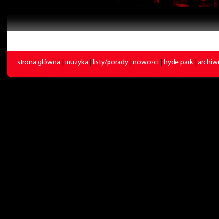
strona główna
|
muzyka
|
listy/porady
|
nowości
|
hyde park
|
archi