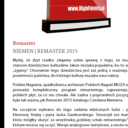
Remaster
NIEMEN | REMASTER 2015
Myślę, że zbyt rzadko zdajemy sobie sprawę z tego, że mu
stanowi dziedzictwo kulturalne, także muzyka popularna, bo to w
„żyjemy”. Chronienie tego dziedzictwa jest zaś jedną z ważniej
powinności państwa, do którego kultury muzyka owa należy.
Polskie Nagrania, spadkobierca archiwum Polskich Nagrań MUZA o
prowadzi kompleksowy program remasteringu najważniejs
polskich płyt, za co mu chwała. Ale żadna z poprzednich pozycj
była tak ważna, jak Remaster 2015 katalogu Czesława Niemena.
Na szczęście wybrano do tego zadania właściwych ludzi – p
Eleonorę Atalay i pana Jacka Gawłowskiego. Stworzyli oni mate
który mógłby służyć za wizytówkę „polskiej sztuki remasteringu”
którym można się uczyć. Wersje analogowe (winylowe, a może 