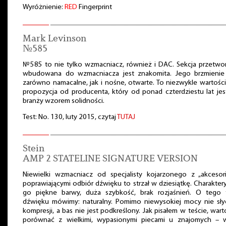
Wyróżnienie:
RED
Fingerprint
Mark Levinson
№585
№585 to nie tylko wzmacniacz, również i DAC. Sekcja przetwo
wbudowana do wzmacniacza jest znakomita. Jego brzmienie 
zarówno namacalne, jak i nośne, otwarte. To niezwykle wartoś
propozycja od producenta, który od ponad czterdziestu lat jes
branży wzorem solidności.
Test: No. 130, luty 2015, czytaj
TUTAJ
Stein
AMP 2 STATELINE SIGNATURE VERSION
Niewielki wzmacniacz od specjalisty kojarzonego z „akcesori
poprawiającymi odbiór dźwięku to strzał w dziesiątkę. Charakter
go piękne barwy, duża szybkość, brak rozjaśnień. O tego 
dźwięku mówimy: naturalny. Pomimo niewysokiej mocy nie sły
kompresji, a bas nie jest podkreślony. Jak pisałem w teście, war
porównać z wielkimi, wypasionymi piecami u znajomych – w