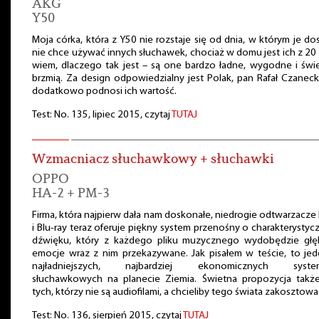
AKG
Y50
Moja córka, która z Y50 nie rozstaje się od dnia, w którym je dos
nie chce używać innych słuchawek, chociaż w domu jest ich z 20 p
wiem, dlaczego tak jest – są one bardzo ładne, wygodne i świ
brzmią. Za design odpowiedzialny jest Polak, pan Rafał Czaneck
dodatkowo podnosi ich wartość.
Test: No. 135, lipiec 2015, czytaj
TUTAJ
Wzmacniacz słuchawkowy + słuchawki
OPPO
HA-2 + PM-3
Firma, która najpierw dała nam doskonałe, niedrogie odtwarzacz
i Blu-ray teraz oferuje piękny system przenośny o charakterysty
dźwięku, który z każdego pliku muzycznego wydobędzie głęb
emocje wraz z nim przekazywane. Jak pisałem w teście, to je
najładniejszych, najbardziej ekonomicznych syst
słuchawkowych na planecie Ziemia. Świetna propozycja także
tych, którzy nie są audiofilami, a chcieliby tego świata zakosztowa
Test: No. 136, sierpień 2015, czytaj
TUTAJ