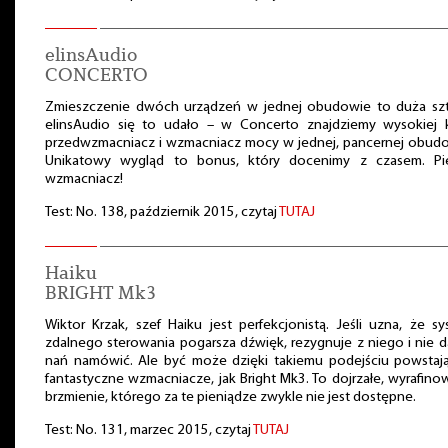
elinsAudio
CONCERTO
Zmieszczenie dwóch urządzeń w jednej obudowie to duża szt
elinsAudio się to udało – w Concerto znajdziemy wysokiej k
przedwzmacniacz i wzmacniacz mocy w jednej, pancernej obudo
Unikatowy wygląd to bonus, który docenimy z czasem. Pi
wzmacniacz!
Test: No. 138, październik 2015, czytaj
TUTAJ
Haiku
BRIGHT Mk3
Wiktor Krzak, szef Haiku jest perfekcjonistą. Jeśli uzna, że s
zdalnego sterowania pogarsza dźwięk, rezygnuje z niego i nie d
nań namówić. Ale być może dzięki takiemu podejściu powstają
fantastyczne wzmacniacze, jak Bright Mk3. To dojrzałe, wyrafin
brzmienie, którego za te pieniądze zwykle nie jest dostępne.
Test: No. 131, marzec 2015, czytaj
TUTAJ