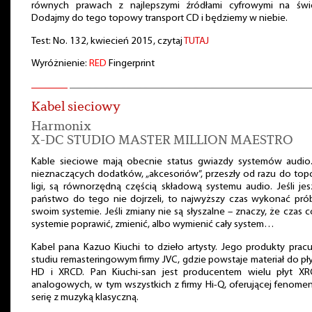
równych prawach z najlepszymi źródłami cyfrowymi na świe
Dodajmy do tego topowy transport CD i będziemy w niebie.
Test: No. 132, kwiecień 2015, czytaj
TUTAJ
Wyróżnienie:
RED
Fingerprint
Kabel sieciowy
Harmonix
X-DC STUDIO MASTER MILLION MAESTRO
Kable sieciowe mają obecnie status gwiazdy systemów audio
nieznaczących dodatków, „akcesoriów”, przeszły od razu do to
ligi, są równorzędną częścią składową systemu audio. Jeśli je
państwo do tego nie dojrzeli, to najwyższy czas wykonać pró
swoim systemie. Jeśli zmiany nie są słyszalne – znaczy, że czas 
systemie poprawić, zmienić, albo wymienić cały system…
Kabel pana Kazuo Kiuchi to dzieło artysty. Jego produkty prac
studiu remasteringowym firmy JVC, gdzie powstaje materiał do pł
HD i XRCD. Pan Kiuchi-san jest producentem wielu płyt XR
analogowych, w tym wszystkich z firmy Hi-Q, oferującej fenome
serię z muzyką klasyczną.