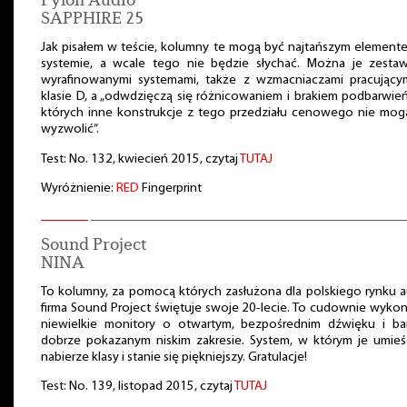
SAPPHIRE 25
Jak pisałem w teście, kolumny te mogą być najtańszym elemen
systemie, a wcale tego nie będzie słychać. Można je zestaw
wyrafinowanymi systemami, także z wzmacniaczami pracujący
klasie D, a „odwdzięczą się różnicowaniem i brakiem podbarwie
których inne konstrukcje z tego przedziału cenowego nie mog
wyzwolić”.
Test: No. 132, kwiecień 2015, czytaj
TUTAJ
Wyróżnienie:
RED
Fingerprint
Sound Project
NINA
To kolumny, za pomocą których zasłużona dla polskiego rynku 
firma Sound Project świętuje swoje 20-lecie. To cudownie wyko
niewielkie monitory o otwartym, bezpośrednim dźwięku i ba
dobrze pokazanym niskim zakresie. System, w którym je umieś
nabierze klasy i stanie się piękniejszy. Gratulacje!
Test: No. 139, listopad 2015, czytaj
TUTAJ