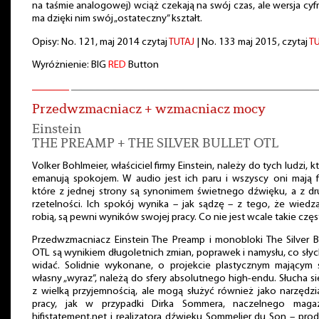
na taśmie analogowej) wciąż czekają na swój czas, ale wersja cy
ma dzięki nim swój „ostateczny” kształt.
Opisy: No. 121, maj 2014 czytaj
TUTAJ
| No. 133 maj 2015, czytaj
T
Wyróżnienie: BIG
RED
Button
Przedwzmacniacz + wzmacniacz mocy
Einstein
THE PREAMP + THE SILVER BULLET OTL
Volker Bohlmeier, właściciel firmy Einstein, należy do tych ludzi, k
emanują spokojem. W audio jest ich paru i wszyscy oni mają f
które z jednej strony są synonimem świetnego dźwięku, a z dr
rzetelności. Ich spokój wynika – jak sądzę – z tego, że wiedz
robią, są pewni wyników swojej pracy. Co nie jest wcale takie częs
Przedwzmacniacz Einstein The Preamp i monobloki The Silver B
OTL są wynikiem długoletnich zmian, poprawek i namysłu, co słyc
widać. Solidnie wykonane, o projekcie plastycznym mającym 
własny „wyraz”, należą do sfery absolutnego high-endu. Słucha si
z wielką przyjemnością, ale mogą służyć również jako narzędz
pracy, jak w przypadki Dirka Sommera, naczelnego maga
hifistatement.net i realizatora dźwięku Sommelier du Son – pro