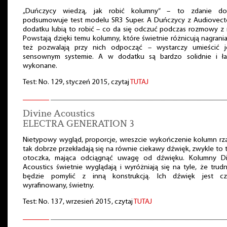
„Duńczycy wiedzą, jak robić kolumny” – to zdanie do
podsumowuje test modelu SR3 Super. A Duńczycy z Audiovect
dodatku lubią to robić – co da się odczuć podczas rozmowy z 
Powstają dzięki temu kolumny, które świetnie różnicują nagrania
też pozwalają przy nich odpocząć – wystarczy umieścić 
sensownym systemie. A w dodatku są bardzo solidnie i ła
wykonane.
Test: No. 129, styczeń 2015, czytaj
TUTAJ
Divine Acoustics
ELECTRA GENERATION 3
Nietypowy wygląd, proporcje, wreszcie wykończenie kolumn rz
tak dobrze przekładają się na równie ciekawy dźwięk, zwykle to 
otoczka, mająca odciągnąć uwagę od dźwięku. Kolumny Di
Acoustics świetnie wyglądają i wyróżniają się na tyle, że trud
będzie pomylić z inną konstrukcją. Ich dźwięk jest czy
wyrafinowany, świetny.
Test: No. 137, wrzesień 2015, czytaj
TUTAJ