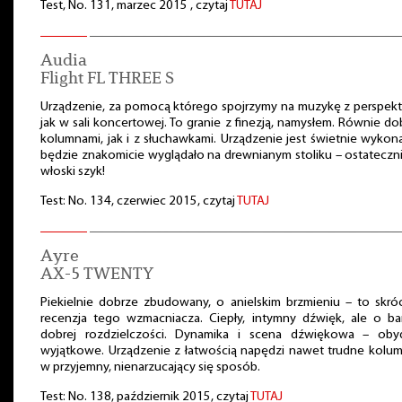
Test, No. 131, marzec 2015 , czytaj
TUTAJ
Audia
Flight FL THREE S
Urządzenie, za pomocą którego spojrzymy na muzykę z perspek
jak w sali koncertowej. To granie z finezją, namysłem. Równie do
kolumnami, jak i z słuchawkami. Urządzenie jest świetnie wykon
będzie znakomicie wyglądało na drewnianym stoliku – ostateczn
włoski szyk!
Test: No. 134, czerwiec 2015, czytaj
TUTAJ
Ayre
AX-5 TWENTY
Piekielnie dobrze zbudowany, o anielskim brzmieniu – to skr
recenzja tego wzmacniacza. Ciepły, intymny dźwięk, ale o ba
dobrej rozdzielczości. Dynamika i scena dźwiękowa – oby
wyjątkowe. Urządzenie z łatwością napędzi nawet trudne kolu
w przyjemny, nienarzucający się sposób.
Test: No. 138, październik 2015, czytaj
TUTAJ