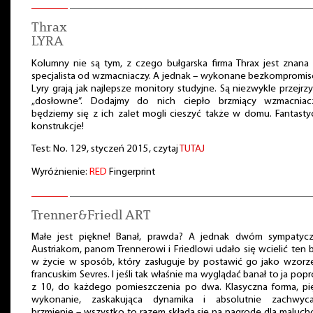
Thrax
LYRA
Kolumny nie są tym, z czego bułgarska firma Thrax jest znana
specjalista od wzmacniaczy. A jednak – wykonane bezkompromi
Lyry grają jak najlepsze monitory studyjne. Są niezwykle przejrzy
„dosłowne”. Dodajmy do nich ciepło brzmiący wzmacniac
będziemy się z ich zalet mogli cieszyć także w domu. Fantast
konstrukcje!
Test: No. 129, styczeń 2015, czytaj
TUTAJ
Wyróżnienie:
RED
Fingerprint
Trenner&Friedl ART
Małe jest piękne! Banał, prawda? A jednak dwóm sympatyc
Austriakom, panom Trennerowi i Friedlowi udało się wcielić ten 
w życie w sposób, który zasługuje by postawić go jako wzorz
francuskim Sevres. I jeśli tak właśnie ma wyglądać banał to ja pop
z 10, do każdego pomieszczenia po dwa. Klasyczna forma, pi
wykonanie, zaskakująca dynamika i absolutnie zachwyca
brzmienie – wszystko to razem składa się na nagrodę dla maluc