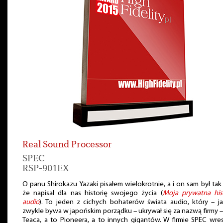
Real Sound Processor
SPEC
RSP-901EX
O panu Shirokazu Yazaki pisałem wielokrotnie, a i on sam był tak 
że napisał dla nas historię swojego życia (
Moja prywatna his
audio
). To jeden z cichych bohaterów świata audio, który – j
zwykle bywa w japońskim porządku – ukrywał się za nazwą firmy –
Teaca, a to Pioneera, a to innych gigantów. W firmie SPEC wre