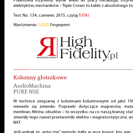
Prawdziwa inżynieria, wynik wielu lat pracy metalurga, inżyn
elektryków, mechaników – Triple Crown to kable z absolutnego to
Test: No. 134, czerwiec 2015, czytaj
TUTAJ
Wyróżnienie:
GOLD
Fingerprint
Kolumny głośnikowe
AudioMachina
PURE NSE
W technice związanej z kolumnami kolumnowymi od jakiś 100
niewiele się zmieniło. Poprawki dotyczące magnesów, mater
membran, filtrów, obudów – to wszystko, na co naszą branżę stać
zmieniły tego nawet przetworniki elektro i magnetostatyczne, an
NXT.
Jeśli jednak te „antyczne” metody trafią w ręce kogoś, kto wie,