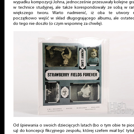
wypadku kompozycji Johna, jednocześnie przesuwały kolejne gr
w technice studyjnej, ale także korespondowały ze sobą w r
większego tworu. Warto nadmienić, iż oba te utwory m
początkowo wejść w skład długogrającego albumu, ale ostate
do tego nie doszło (o czym wspomnę za chwilę).
Od śpiewania o swoich dziecięcych latach (bo o tym obie te pio
są) do koncepcji fikcyjnego zespołu, której szefem miał być tyt