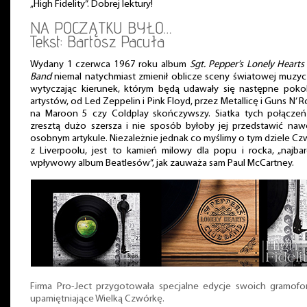
„High Fidelity”. Dobrej lektury!
NA POCZĄTKU BYŁO…
Tekst: Bartosz Pacuła
Wydany 1 czerwca 1967 roku album
Sgt. Pepper’s Lonely Hearts
Band
niemal natychmiast zmienił oblicze sceny światowej muzyc
wytyczając kierunek, którym będą udawały się następne poko
artystów, od Led Zeppelin i Pink Floyd, przez Metallicę i Guns N’ R
na Maroon 5 czy Coldplay skończywszy. Siatka tych połączeń
zresztą dużo szersza i nie sposób byłoby jej przedstawić na
osobnym artykule. Niezależnie jednak co myślimy o tym dziele Cz
z Liverpoolu, jest to kamień milowy dla popu i rocka, „najbar
wpływowy album Beatlesów”, jak zauważa sam Paul McCartney.
Firma Pro-Ject przygotowała specjalne edycje swoich gramof
upamiętniające Wielką Czwórkę.