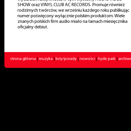
SHOW oraz VINYL CLUB AC RECORDS. Promuje również
rodzimych twórców, we wrześniu każdego roku publikując
numer poświęcony wyłącznie polskim produktom. Wiele
znanych polskich firm audio miało na łamach miesięcznika
oficjalny debiut.
strona główna
|
muzyka
|
listy/porady
|
nowości
|
hyde park
|
archi