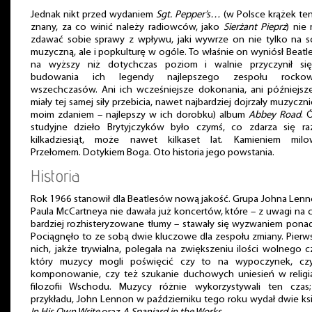
Jednak nikt przed wydaniem
Sgt. Pepper’s…
(w Polsce krążek ten
znany, za co winić należy radiowców, jako
Sierżant Pieprz
) nie
zdawać sobie sprawy z wpływu, jaki wywrze on nie tylko na 
muzyczną, ale i popkulturę w ogóle. To właśnie on wyniósł Beat
na wyższy niż dotychczas poziom i walnie przyczynił si
budowania ich legendy najlepszego zespołu rocko
wszechczasów. Ani ich wcześniejsze dokonania, ani późniejsz
miały tej samej siły przebicia, nawet najbardziej dojrzały muzycznie
moim zdaniem – najlepszy w ich dorobku) album
Abbey Road
. 
studyjne dzieło Brytyjczyków było czymś, co zdarza się ra
kilkadziesiąt, może nawet kilkaset lat. Kamieniem milo
Przełomem. Dotykiem Boga. Oto historia jego powstania.
Historia
Rok 1966 stanowił dla Beatlesów nową jakość. Grupa Johna Lenn
Paula McCartneya nie dawała już koncertów, które – z uwagi na 
bardziej rozhisteryzowane tłumy – stawały się wyzwaniem ponad 
Pociągnęło to ze sobą dwie kluczowe dla zespołu zmiany. Pierw
nich, jakże trywialna, polegała na zwiększeniu ilości wolnego c
który muzycy mogli poświęcić czy to na wypoczynek, cz
komponowanie, czy też szukanie duchowych uniesień w religi
filozofii Wschodu. Muzycy różnie wykorzystywali ten czas;
przykładu, John Lennon w październiku tego roku wydał dwie ksi