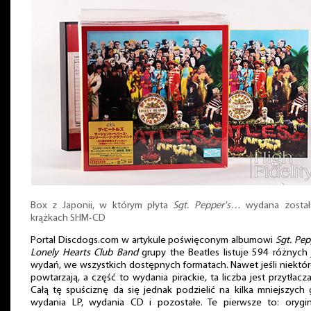
Box z Japonii, w którym płyta
Sgt. Pepper's…
wydana został
krążkach SHM-CD
Portal Discdogs.com w artykule poświęconym albumowi
Sgt. Pep
Lonely Hearts Club Band
grupy the Beatles listuje 594 różnych
wydań, we wszystkich dostępnych formatach. Nawet jeśli niektór
powtarzają, a część to wydania pirackie, ta liczba jest przytłacza
Całą tę spuściznę da się jednak podzielić na kilka mniejszych 
wydania LP, wydania CD i pozostałe. Te pierwsze to: orygi