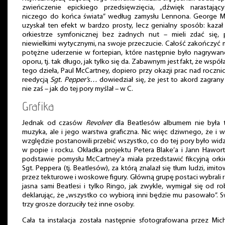
zwieńczenie epickiego przedsięwzięcia, „dźwięk narastając
niczego do końca świata” według zamysłu Lennona. George M
uzyskał ten efekt w bardzo prosty, lecz genialny sposób: kazał
orkiestrze symfonicznej bez żadnych nut – mieli zdać się,
niewielkimi wytycznymi, na swoje przeczucie. Całość zakończyć 
potężne uderzenie w fortepian, które następnie było nagrywa
oporu, tj. tak długo, jak tylko się da. Zabawnym jest fakt, że współ
tego dzieła, Paul McCartney, dopiero przy okazji prac nad roczn
reedycją
Sgt. Pepper’s…
dowiedział się, że jest to akord zagrany
nie zaś – jak do tej pory myślał – w C.
Grafika
Jednak od czasów
Revolver
dla Beatlesów albumem nie była t
muzyka, ale i jego warstwa graficzna. Nic więc dziwnego, że i 
względzie postanowili przebić wszystko, co do tej pory było wid
w popie i rocku. Okładka projektu Petera Blake’a i Jann Hawor
podstawie pomysłu McCartney’a miała przedstawić fikcyjną orki
Sgt. Peppera (tj. Beatlesów), za którą znalazł się tłum ludzi, imit
przez tekturowe i woskowe figury. Główną grupę postaci wybrali 
jasna sami Beatlesi i tylko Ringo, jak zwykle, wymigał się od ro
deklarując, że „wszystko co wybiorą inni będzie mu pasowało”. 
trzy grosze dorzuciły też inne osoby.
Cała ta instalacja została następnie sfotografowana przez Mic