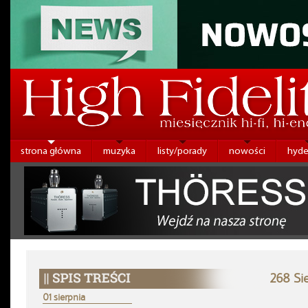
strona główna
muzyka
listy/porady
nowości
hyde
268 Si
01 sierpnia