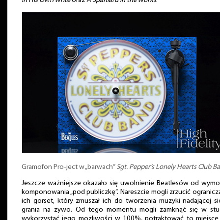
In His Own Write
oraz
A Spaniard in the Works
.
Gramofon Pro-ject w „barwach”
Sgt. Pepper’s Lonely Hearts Club B
Jeszcze ważniejsze okazało się uwolnienie Beatlesów od wy
komponowania „pod publiczkę”. Nareszcie mogli zrzucić ogranicz
ich gorset, który zmuszał ich do tworzenia muzyki nadającej s
grania na żywo. Od tego momentu mogli zamknąć się w stud
wykorzystać jego możliwości w 100%, potraktować to miejsce