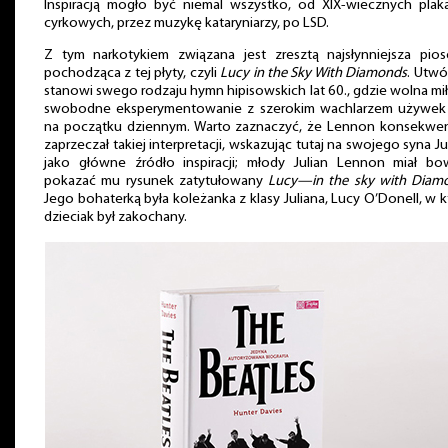
Inspiracją mogło być niemal wszystko, od XIX-wiecznych pla
cyrkowych, przez muzykę kataryniarzy, po LSD.
Z tym narkotykiem związana jest zresztą najsłynniejsza pio
pochodząca z tej płyty, czyli
Lucy in the Sky With Diamonds
. Utwó
stanowi swego rodzaju hymn hipisowskich lat 60., gdzie wolna mił
swobodne eksperymentowanie z szerokim wachlarzem używek 
na początku dziennym. Warto zaznaczyć, że Lennon konsekwe
zaprzeczał takiej interpretacji, wskazując tutaj na swojego syna Ju
jako główne źródło inspiracji; młody Julian Lennon miał b
pokazać mu rysunek zatytułowany
Lucy—in the sky with Diam
Jego bohaterką była koleżanka z klasy Juliana, Lucy O’Donell, w k
dzieciak był zakochany.