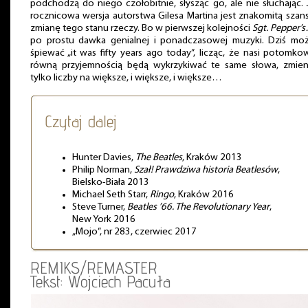
podchodzą do niego czołobitnie, słysząc go, ale nie słuchając.
rocznicowa wersja autorstwa Gilesa Martina jest znakomitą szan
zmianę tego stanu rzeczy. Bo w pierwszej kolejności
Sgt. Pepper’
po prostu dawka genialnej i ponadczasowej muzyki. Dziś mo
śpiewać „it was fifty years ago today”, licząc, że nasi potomko
równą przyjemnością będą wykrzykiwać te same słowa, zmien
tylko liczby na większe, i większe, i większe…
Czytaj dalej
Hunter Davies,
The Beatles
, Kraków 2013
Philip Norman,
Szał! Prawdziwa historia Beatlesów
,
Bielsko-Biała 2013
Michael Seth Starr,
Ringo
, Kraków 2016
Steve Turner,
Beatles ’66. The Revolutionary Year
,
New York 2016
„Mojo”, nr 283, czerwiec 2017
REMIKS/REMASTER
Tekst: Wojciech Pacuła