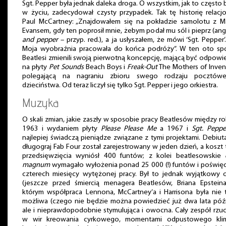
Sgt. Pepper była jednak daleka droga. O wszystkim, jak to często
w życiu, zadecydował czysty przypadek. Tak tę historię relacj
Paul McCartney: „Znajdowałem się na pokładzie samolotu z 
Evansem, gdy ten poprosił mnie, żebym podał mu sól i pieprz (an
and pepper
– przyp. red.), a ja usłyszałem, że mówi ‘Sgt. Pepper’
Moja wyobraźnia pracowała do końca podróży”. W ten oto sp
Beatlesi zmienili swoją pierwotną koncepcję, mającą być odpowi
na płyty
Pet Sounds
Beach Boys i
Freak-Out
The Mothers of Inven
polegającą na nagraniu zbioru swego rodzaju pocztów
dzieciństwa. Od teraz liczył się tylko Sgt. Pepper i jego orkiestra.
Muzyka
O skali zmian, jakie zaszły w sposobie pracy Beatlesów między r
1963 i wydaniem płyty
Please Please Me
a 1967 i
Sgt. Pepp
najlepiej świadczą pieniądze związane z tymi projektami. Debiut
długograj Fab Four został zarejestrowany w jeden dzień, a koszt
przedsięwzięcia wyniósł 400 funtów; z kolei beatlesowskie
magnum
wymagało wyłożenia ponad 25 000 (!) funtów i poświę
czterech miesięcy wytężonej pracy. Był to jednak wyjątkowy 
(jeszcze przed śmiercią menagera Beatlesów, Briana Epstein
którym współpraca Lennona, McCartney’a i Harrisona była nie 
możliwa (czego nie będzie można powiedzieć już dwa lata późn
ale i nieprawdopodobnie stymulująca i owocna. Cały zespół rzuci
w wir kreowania cyrkowego, momentami odpustowego klim