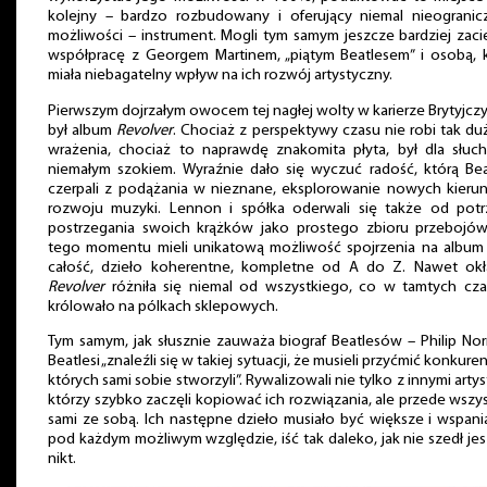
kolejny – bardzo rozbudowany i oferujący niemal nieograni
możliwości – instrument. Mogli tym samym jeszcze bardziej zaci
współpracę z Georgem Martinem, „piątym Beatlesem” i osobą, 
miała niebagatelny wpływ na ich rozwój artystyczny.
Pierwszym dojrzałym owocem tej nagłej wolty w karierze Brytyjc
był album
Revolver
. Chociaż z perspektywy czasu nie robi tak d
wrażenia, chociaż to naprawdę znakomita płyta, był dla słuc
niemałym szokiem. Wyraźnie dało się wyczuć radość, którą Bea
czerpali z podążania w nieznane, eksplorowanie nowych kier
rozwoju muzyki. Lennon i spółka oderwali się także od pot
postrzegania swoich krążków jako prostego zbioru przebojó
tego momentu mieli unikatową możliwość spojrzenia na album
całość, dzieło koherentne, kompletne od A do Z. Nawet okł
Revolver
różniła się niemal od wszystkiego, co w tamtych cz
królowało na pólkach sklepowych.
Tym samym, jak słusznie zauważa biograf Beatlesów – Philip No
Beatlesi „znaleźli się w takiej sytuacji, że musieli przyćmić konkure
których sami sobie stworzyli”. Rywalizowali nie tylko z innymi artys
którzy szybko zaczęli kopiować ich rozwiązania, ale przede wszy
sami ze sobą. Ich następne dzieło musiało być większe i wspani
pod każdym możliwym względzie, iść tak daleko, jak nie szedł je
nikt.