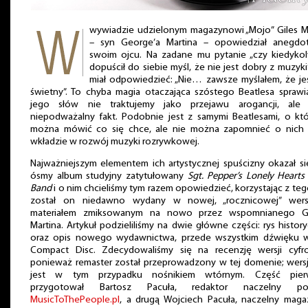
wywiadzie udzielonym magazynowi „Mojo” Giles M
– syn George’a Martina – opowiedział anegdo
swoim ojcu. Na zadane mu pytanie „czy kiedyko
dopuścił do siebie myśl, że nie jest dobry z muzyki
miał odpowiedzieć: „Nie… zawsze myślałem, że j
świetny”. To chyba magia otaczająca szóstego Beatlesa sprawi
jego słów nie traktujemy jako przejawu arogancji, ale 
niepodważalny fakt. Podobnie jest z samymi Beatlesami, o kt
można mówić co się chce, ale nie można zapomnieć o nich i
wkładzie w rozwój muzyki rozrywkowej.
Najważniejszym elementem ich artystycznej spuścizny okazał si
ósmy album studyjny zatytułowany
Sgt. Pepper’s Lonely Hearts
Band
i o nim chcieliśmy tym razem opowiedzieć, korzystając z teg
został on niedawno wydany w nowej, „rocznicowej” wersj
materiałem zmiksowanym na nowo przez wspomnianego Gi
Martina. Artykuł podzieliliśmy na dwie główne części: rys histor
oraz opis nowego wydawnictwa, przede wszystkim dźwięku we
Compact Disc. Zdecydowaliśmy się na recenzję wersji cyfro
ponieważ remaster został przeprowadzony w tej domenie; wers
jest w tym przypadku nośnikiem wtórnym. Część pier
przygotował Bartosz Pacuła, redaktor naczelny por
MusicToThePeople.pl
, a drugą Wojciech Pacuła, naczelny mag