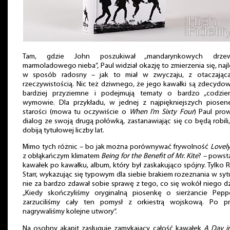
Tam, gdzie John poszukiwał „mandarynkowych drz
marmoladowego nieba”, Paul widział okazję to zmierzenia się, najl
w sposób radosny – jak to miał w zwyczaju, z otaczając
rzeczywistością. Nic też dziwnego, że jego kawałki są zdecydo
bardziej przyziemne i podejmują tematy o bardzo „codzien
wymowie. Dla przykładu, w jednej z najpiękniejszych piose
starości (mowa tu oczywiście o
When I’m Sixty Four
) Paul pro
dialog ze swoją drugą połówką, zastanawiając się co będą robili
dobiją tytułowej liczby lat.
Mimo tych różnic – bo jak można porównywać frywolność
Lovely
z obłąkańczym klimatem
Being for the Benefit of Mr. Kite
? – powst
kawałek po kawałku, album, który był zaskakująco spójny. Tylko 
Starr, wykazując się typowym dla siebie brakiem rozeznania w sytu
nie za bardzo zdawał sobie sprawę z tego, co się wokół niego dz
„Kiedy skończyliśmy oryginalną piosenkę o sierżancie Pepp
zarzuciliśmy cały ten pomysł z orkiestrą wojskową. Po pr
nagrywaliśmy kolejne utwory”.
Na osobny akapit zasługuje zamykający całość kawałek
A Day i