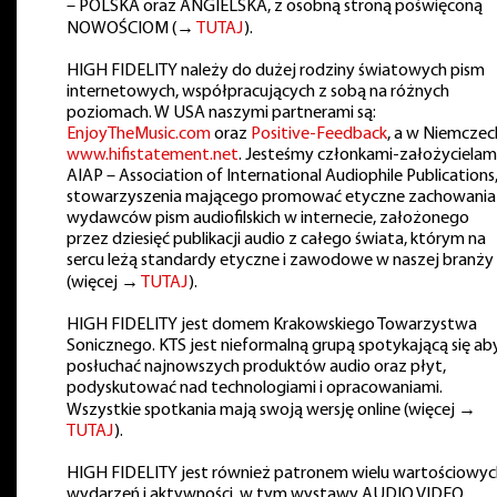
– POLSKA oraz ANGIELSKA, z osobną stroną poświęconą
NOWOŚCIOM (→
TUTAJ
).
HIGH FIDELITY należy do dużej rodziny światowych pism
internetowych, współpracujących z sobą na różnych
poziomach. W USA naszymi partnerami są:
EnjoyTheMusic.com
oraz
Positive-Feedback
, a w Niemczec
www.hifistatement.net
. Jesteśmy członkami-założycielam
AIAP – Association of International Audiophile Publications
stowarzyszenia mającego promować etyczne zachowania
wydawców pism audiofilskich w internecie, założonego
przez dziesięć publikacji audio z całego świata, którym na
sercu leżą standardy etyczne i zawodowe w naszej branży
(więcej →
TUTAJ
).
HIGH FIDELITY jest domem Krakowskiego Towarzystwa
Sonicznego. KTS jest nieformalną grupą spotykającą się ab
posłuchać najnowszych produktów audio oraz płyt,
podyskutować nad technologiami i opracowaniami.
Wszystkie spotkania mają swoją wersję online (więcej →
TUTAJ
).
HIGH FIDELITY jest również patronem wielu wartościowyc
wydarzeń i aktywności, w tym wystawy AUDIO VIDEO