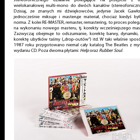
stereofonicznego działanie polegające na przejściu z t
wielokanałowej multi-mono do dwóch kanałów (stereofoniczn
Dzisiaj, ze znanych mi dźwiękowców, jedynie Jacek Gawło
jednocześnie miksuje i masteruje materiał, chociaż kiedyś by
norma. Z kolei RE-MASTER, remaster, remastering, to proces poleg
na wykonaniu nowego masteru, tj. korekty wcześniejszego mas
Zazwyczaj obejmuje to odszumianie, korektę barwy, dynamiki, 
korektę ubytków taśmy („drop-outów”) itd. W taki właśnie spo
1987 roku przygotowano niemal cały katalog The Beatles z my
wydaniu CD. Poza dwoma płytami:
Help
oraz
Rubber Soul
.