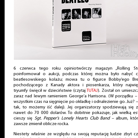
6 czerwca tego roku opiniotwórczy magazyn „Rolling St
poinformował o aukcji, podczas której można było nabyć c
beatlesowskiego kolażu; mowa tu o figurce Bobby’ego Bre
pochodzącego z Kanady aktora i piosenkarza, który najwię
tryumfy święcił w dzieciństwie (czytaj
TUTAJ
). Został on umiesz
zaraz nad lewym ramieniem George’a Harrisona. (W porządku 
wszystkim czas na sięgnięcie po okładkę i odnalezienie go. Już? – 
tak, to możemy iść dalej). Jej organizatorzy spodziewają się 
nawet do 70 000 dolarów. To dobitnie pokazuje, jak wielką e
cieszy się
Sgt. Pepper’s Lonely Hearts Club Band
– album, któr
zawsze zmienił oblicze rocka.
Niestety właśnie ze względu na swoją reputację ludzie zbyt c