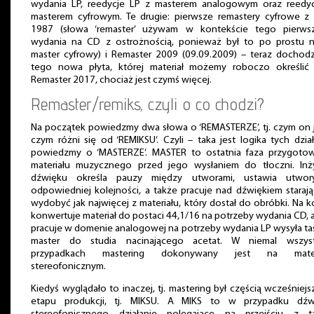
wydania LP, reedycje LP z masterem analogowym oraz reedyc
masterem cyfrowym. Te drugie: pierwsze remastery cyfrowe z
1987 (słowa ‘remaster’ używam w kontekście tego pierws
wydania na CD z ostrożnością, ponieważ był to po prostu 
master cyfrowy) i Remaster 2009 (09.09.2009) – teraz dochod
tego nowa płyta, której materiał możemy roboczo określić 
Remaster 2017, chociaż jest czymś więcej.
Remaster/remiks, czyli o co chodzi?
Na początek powiedzmy dwa słowa o ‘REMASTERZE’, tj. czym on j
czym różni się od ‘REMIKSU’. Czyli – taka jest logika tych dzia
powiedzmy o ‘MASTERZE’. MASTER to ostatnia faza przygotow
materiału muzycznego przed jego wysłaniem do tłoczni. Inż
dźwięku określa pauzy między utworami, ustawia utwo
odpowiedniej kolejności, a także pracuje nad dźwiękiem starają
wydobyć jak najwięcej z materiału, który dostał do obróbki. Na 
konwertuje materiał do postaci 44,1/16 na potrzeby wydania CD, a 
pracuje w domenie analogowej na potrzeby wydania LP wysyła t
master do studia nacinającego acetat. W niemal wszyst
przypadkach mastering dokonywany jest na mater
stereofonicznym.
Kiedyś wyglądało to inaczej, tj. mastering był częścią wcześniej
etapu produkcji, tj. MIKSU. A MIKS to w przypadku dźw