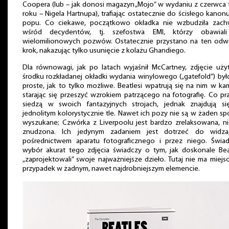
Coopera (lub – jak donosi magazyn „Mojo” w wydaniu z czerwca
roku – Nigela Hartnupa), trafiając ostatecznie do ścisłego kanonu
popu. Co ciekawe, początkowo okładka nie wzbudziła zach
wśród decydentów, tj. szefostwa EMI, którzy obawiali
wielomilionowych pozwów. Ostatecznie przystano na ten odw
krok, nakazując tylko usunięcie z kolażu Ghandiego.
Dla równowagi, jak po latach wyjaśnił McCartney, zdjęcie uż
środku rozkładanej okładki wydania winylowego („gatefold”) był
proste, jak to tylko możliwe. Beatlesi wpatrują się na nim w ka
starając się przeszyć wzrokiem patrzącego na fotografię. Co p
siedzą w swoich fantazyjnych strojach, jednak znajdują si
jednolitym kolorystycznie tle. Nawet ich pozy nie są w żaden s
wyszukane; Czwórka z Liverpoolu jest bardzo zrelaksowana, n
znudzona. Ich jedynym zadaniem jest dotrzeć do widza
pośrednictwem aparatu fotograficznego i przez niego. Świa
wybór akurat tego zdjęcia świadczy o tym, jak doskonale Bea
„zaprojektowali” swoje najważniejsze dzieło. Tutaj nie ma miejs
przypadek w żadnym, nawet najdrobniejszym elemencie.