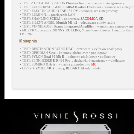
•
TEST Z OKŁADKI: YPSILON
Phaeton Neo
⸜ wzmacniacz zintegrowany
•
TEST: AUDIO RESURGENCE
AR6A Kraken Evolution
⸜ wzmacniacz zintegr
•
TEST: ELECTRIC AUDIO
TAE 150 DV
⸜ wzmacniacz zintegrowany
•
TEST: LUMIN
N1
⸜ przełącznik LAN
•
TEST: SHANLING
SCD3.3
⸜ odtwarzacz
SACD/MQA-CD
•
TEST: SILENT ANGEL
Munich M1 v2
⸜ odtwarzacz plików audio
•
TEST: VINNIEROSSI
Brama Integrated Amplifier
⸜ wzmacniacz zintegrowany
•
MUZYKA ⸜ recenzja:
SONNY ROLLINS
,
Saxophone Colossus
, Hemiolia Recor
LP ⸜ 2026
16 sierpnia
•
TEST: DESTINATION AUDIO
DAC
⸜ przetwornik cyfrowo-analogowy
•
TEST: OPHIDIAN
Skye
⸜ kolumny głośnikowe • podłogowe
•
TEST: PYLON
Opal 30 Mk II
⸜ kolumny głośnikowe • podłogowe
•
TEST: SENNHEISER
HD 480 Pro
⸜ słuchawki dynamiczne • wokółuszne
•
TEST: SUMIKO
Oriole
⸜ wkładka gramofonowa
MC
•
LISTY:
CZYTELNICY
pytają,
REDAKCJA
odpowiada