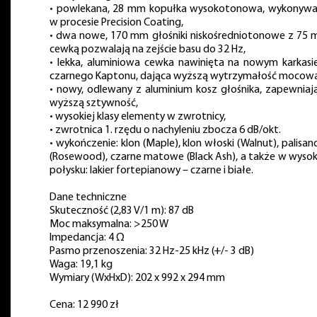
• powlekana, 28 mm kopułka wysokotonowa, wykonyw
w procesie Precision Coating,
• dwa nowe, 170 mm głośniki niskośredniotonowe z 75
cewką pozwalają na zejście basu do 32 Hz,
• lekka, aluminiowa cewka nawinięta na nowym karkasi
czarnego Kaptonu, dająca wyższą wytrzymałość mocową
• nowy, odlewany z aluminium kosz głośnika, zapewniaj
wyższą sztywność,
• wysokiej klasy elementy w zwrotnicy,
• zwrotnica 1. rzędu o nachyleniu zbocza 6 dB/okt.
• wykończenie: klon (Maple), klon włoski (Walnut), palisan
(Rosewood), czarne matowe (Black Ash), a także w wyso
połysku: lakier fortepianowy – czarne i białe.
Dane techniczne
Skuteczność (2,83 V/1 m): 87 dB
Moc maksymalna: >250 W
Impedancja: 4 Ω
Pasmo przenoszenia: 32 Hz-25 kHz (+/- 3 dB)
Waga: 19,1 kg
Wymiary (WxHxD): 202 x 992 x 294 mm
Cena: 12 990 zł