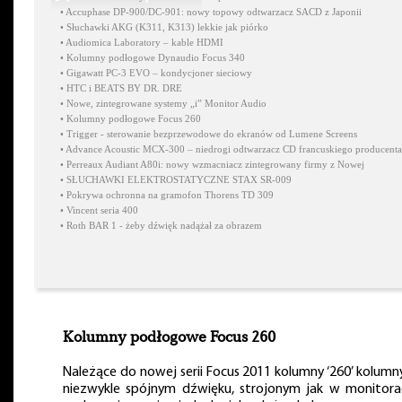
•
Accuphase DP-900/DC-901: nowy topowy odtwarzacz SACD z Japonii
•
Słuchawki AKG (K311, K313) lekkie jak piórko
•
Audiomica Laboratory – kable HDMI
•
Kolumny podłogowe Dynaudio Focus 340
•
Gigawatt PC-3 EVO – kondycjoner sieciowy
•
HTC i BEATS BY DR. DRE
•
Nowe, zintegrowane systemy „i” Monitor Audio
•
Kolumny podłogowe Focus 260
•
Trigger - sterowanie bezprzewodowe do ekranów od Lumene Screens
•
Advance Acoustic MCX-300 – niedrogi odtwarzacz CD francuskiego producenta
•
Perreaux Audiant A80i: nowy wzmacniacz zintegrowany firmy z Nowej
•
SŁUCHAWKI ELEKTROSTATYCZNE STAX SR-009
•
Pokrywa ochronna na gramofon Thorens TD 309
•
Vincent seria 400
•
Roth BAR 1 - żeby dźwięk nadążał za obrazem
Kolumny podłogowe Focus 260
Należące do nowej serii Focus 2011 kolumny ‘260’ kolumn
niezwykle spójnym dźwięku, strojonym jak w monitora