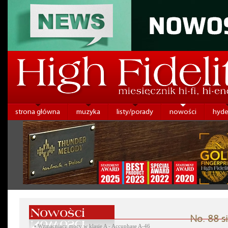
strona główna
muzyka
listy/porady
nowości
hyde
No. 88 si
•
Wzmacniacz mocy w klasie A - Accuphase A-46