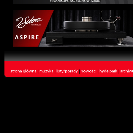
strona główna
|
muzyka
|
listy/porady
|
nowości
|
hyde park
|
archi