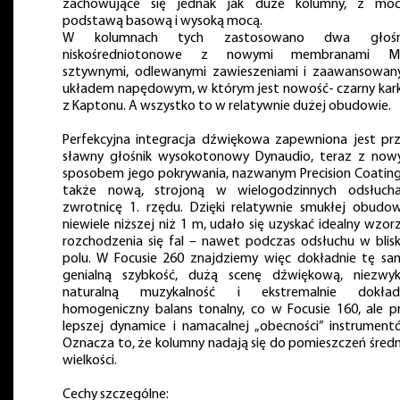
zachowujące się jednak jak duże kolumny, z mo
podstawą basową i wysoką mocą.
W kolumnach tych zastosowano dwa głośni
niskośredniotonowe z nowymi membranami MS
sztywnymi, odlewanymi zawieszeniami i zaawansowa
układem napędowym, w którym jest nowość- czarny kar
z Kaptonu. A wszystko to w relatywnie dużej obudowie.
Perfekcyjna integracja dźwiękowa zapewniona jest pr
sławny głośnik wysokotonowy Dynaudio, teraz z no
sposobem jego pokrywania, nazwanym Precision Coating
także nową, strojoną w wielogodzinnych odsłuch
zwrotnicę 1. rzędu. Dzięki relatywnie smukłej obudow
niewiele niższej niż 1 m, udało się uzyskać idealny wzor
rozchodzenia się fal – nawet podczas odsłuchu w blis
polu. W Focusie 260 znajdziemy więc dokładnie tę sa
genialną szybkość, dużą scenę dźwiękową, niezwyk
naturalną muzykalność i ekstremalnie dokładn
homogeniczny balans tonalny, co w Focusie 160, ale p
lepszej dynamice i namacalnej „obecności” instrument
Oznacza to, że kolumny nadają się do pomieszczeń średn
wielkości.
Cechy szczególne: