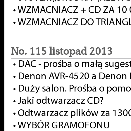
•
WZMACNIACZ + CD ZA 10 
•
WZMACNIACZ DO TRIANGL
No. 115 listopad 2013
•
DAC - prośba o małą sugest
•
Denon AVR-4520 a Denon
•
Duży salon. Prośba o pomo
•
Jaki odtwarzacz CD?
•
Odtwarzacz plików za 1300
•
WYBÓR GRAMOFONU