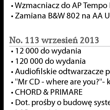
•
Wzmacniacz do AP Tempo 
•
Zamiana B&W 802 na AA U
No. 113 wrzesień 2013
•
12 000 do wydania
•
120 000 do wydania
•
Audiofilskie odtwarzacze 
•
''Mr CD - where are you?''-
•
CHORD & PRIMARE
•
Dot. prośby o budowę syste