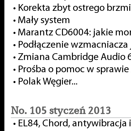
•
Korekta zbyt ostrego brzm
•
Mały system
•
Marantz CD6004: jakie moni
•
Podłączenie wzmacniacza
•
Zmiana Cambridge Audio 6
•
Prośba o pomoc w sprawie
•
Polak Węgier...
No. 105 styczeń 2013
•
EL84, Chord, antywibracja 