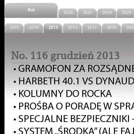
Rok:
2026
2025
2024
2023
2015
2014
2013
2012
2011
2010
200
No. 116 grudzień 2013
•
GRAMOFON ZA ROZSĄDNE
•
HARBETH 40.1 VS DYNAUD
•
KOLUMNY DO ROCKA
•
PROŚBA O PORADĘ W SP
•
SPECJALNE BEZPIECZNIKI
•
SYSTEM „ŚRODKA” (ALE FA