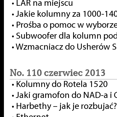
•
LAR na miejscu
•
Jakie kolumny za 1000-14
•
Prośba o pomoc w wyborz
•
Subwoofer dla kolumn po
•
Wzmacniacz do Usherów S
No. 110 czerwiec 2013
•
Kolumny do Rotela 1520
•
Jaki gramofon do NAD-a i 
•
Harbethy – jak je rozbujać?