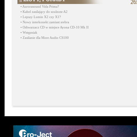
26
•
Aurorasound Vida Prima?
•
Kabel zasilający do soulnote A2
•
Lepszy Lumin X2 czy X1?
•
Nowy interkonekt zamiast srebra
•
Odtwarzacz CD w miejsce Ayona CD-10 Mk II
•
Wstępniak
•
Zasilanie dla More Audio CS100