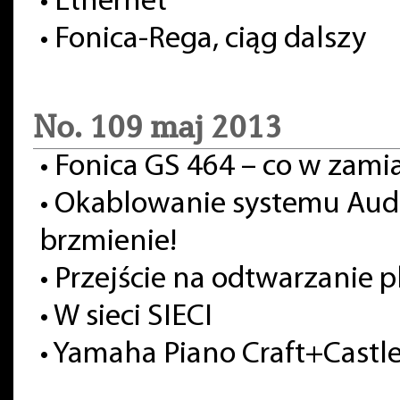
•
Ethernet
•
Fonica-Rega, ciąg dalszy
No. 109 maj 2013
•
Fonica GS 464 – co w zami
•
Okablowanie systemu Audi
brzmienie!
•
Przejście na odtwarzanie 
•
W sieci SIECI
•
Yamaha Piano Craft+Castle