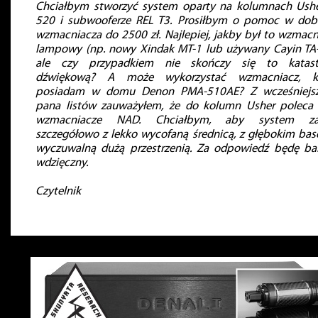
Chciałbym stworzyć system oparty na kolumnach Ushe
520 i subwooferze REL T3. Prosiłbym o pomoc w dob
wzmacniacza do 2500 zł. Najlepiej, jakby był to wzmacn
lampowy (np. nowy Xindak MT-1 lub używany Cayin TA-
ale czy przypadkiem nie skończy się to katast
dźwiękową? A może wykorzystać wzmacniacz, k
posiadam w domu Denon PMA-510AE? Z wcześniejs
pana listów zauważyłem, że do kolumn Usher poleca
wzmacniacze NAD. Chciałbym, aby system zag
szczegółowo z lekko wycofaną średnicą, z głębokim bas
wyczuwalną dużą przestrzenią. Za odpowiedź będę ba
wdzięczny.
Czytelnik