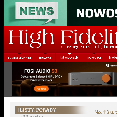
strona główna
muzyka
listy/porady
nowości
hyde
No. 113 wr
•
12 000 do wydania