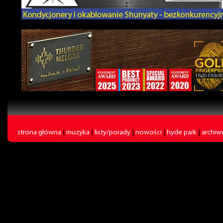
strona główna
|
muzyka
|
listy/porady
|
nowości
|
hyde park
|
archi