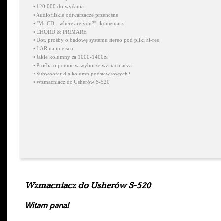
•
120 000 do wydania
•
Audiofilskie odtwarzacze przenośne
•
''Mr CD - where are you?''- komentarz
•
CHORD & PRIMARE
•
Dot. prośby o budowę systemu stereo pod pliki hi-res
•
LAR na miejscu
•
Jakie kolumny za 1000-1400zł
•
Prośba o pomoc w wyborze wzmacniacza
•
Subwoofer dla kolumn podstawkowych?
•
Wzmacniacz do Usherów S-520
Wzmacniacz do Usherów S-520
Witam pana!