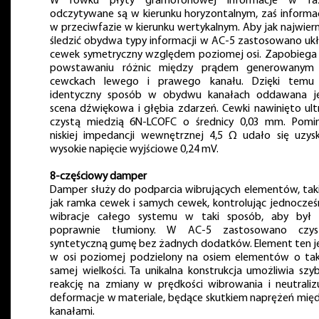
W rowku płyty gramofonowej informacje w faz
odczytywane są w kierunku horyzontalnym, zaś informa
w przeciwfazie w kierunku wertykalnym. Aby jak najwiern
śledzić obydwa typy informacji w AC-5 zastosowano uk
cewek symetryczny względem poziomej osi. Zapobiega
powstawaniu różnic między prądem generowanym
cewckach lewego i prawego kanału. Dzięki tem
identyczny sposób w obydwu kanałach oddawana j
scena dźwiękowa i głębia zdarzeń. Cewki nawinięto ult
czystą miedzią 6N-LCOFC o średnicy 0,03 mm. Pom
niskiej impedancji wewnętrznej 4,5 Ω udało się uzys
wysokie napięcie wyjściowe 0,24 mV.
8-częściowy damper
Damper służy do podparcia wibrujących elementów, tak
jak ramka cewek i samych cewek, kontrolując jednocześ
wibracje całego systemu w taki sposób, aby był
poprawnie tłumiony. W AC-5 zastosowano czyst
syntetyczną gumę bez żadnych dodatków. Element ten j
w osi poziomej podzielony na osiem elementów o tak
samej wielkości. Ta unikalna konstrukcja umożliwia szy
reakcję na zmiany w prędkości wibrowania i neutraliz
deformacje w materiale, będące skutkiem naprężeń mię
kanałami.