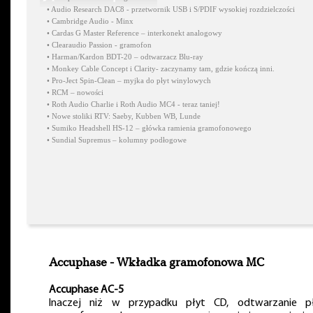
•
Audio Research DAC8 - przetwornik USB i S/PDIF wysokiej rozdzielczości
•
Cambridge Audio - Minx
•
Cardas G Master Reference – interkonekt analogowy
•
Clearaudio Passion - gramofon
•
Harman/Kardon BDT-20 – odtwarzacz Blu-ray
•
Monkey Cable Concept i Clarity- zaczynamy tam, gdzie kończą inni.
•
Pro-Ject Spin-Clean – myjka do płyt winylowych
•
RCM – nowości
•
Roth Audio Charlie i Roth Audio MC4 - teraz taniej!
•
Nowe stoliki RTV: Saeby, Kubben WB, Lunde
•
Sumiko Headshell HS-12 – główka ramienia gramofonowego
•
Sundial Supremus – kolumny podłogowe
Accuphase - Wkładka gramofonowa MC
Accuphase AC-5
Inaczej niż w przypadku płyt CD, odtwarzanie p