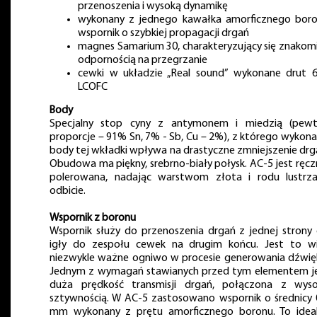
przenoszenia i wysoką dynamikę
wykonany z jednego kawałka amorficznego bor
wspornik o szybkiej propagacji drgań
magnes Samarium 30, charakteryzujący się znakom
odpornością na przegrzanie
cewki w układzie „Real sound” wykonane drut 
LCOFC
Body
Specjalny stop cyny z antymonem i miedzią (pewt
proporcje – 91% Sn, 7% - Sb, Cu – 2%), z którego wykon
body tej wkładki wpływa na drastyczne zmniejszenie drg
Obudowa ma piękny, srebrno-biały połysk. AC-5 jest ręcz
polerowana, nadając warstwom złota i rodu lustrz
odbicie.
Wspornik z boronu
Wspornik służy do przenoszenia drgań z jednej strony
igły do zespołu cewek na drugim końcu. Jest to w
niezwykle ważne ogniwo w procesie generowania dźwię
Jednym z wymagań stawianych przed tym elementem j
duża prędkość transmisji drgań, połączona z wys
sztywnością. W AC-5 zastosowano wspornik o średnicy 
mm wykonany z prętu amorficznego boronu. To idea