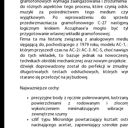
gramofonowych wymaga zaangażowania i zrozumienia
do różnych aspektów tego procesu, które czynią odsł
muzyki za pośrednictwem tego medium czy
wyjątkowym. Po wprowadzeniu do sprzeda
przedwzmacniacza gramofonowego C-27 następny
logicznym krokiem Accuphase’a mogło być tyl
przygotowanie własnej wkładki gramofonowej.
Firma ta ma historię związaną z analogowym medi
sięgającą do, pochodzącego z 1979 roku, modelu AC-1,
którym przyszedł czas na AC-2 i AC-3. AC-5, choć nawiąz
do tych wkładek, to bazuje jednak na nowoczesn
technikach obróbki mechanicznej oraz nowym projekcie. 
dźwięk doprowadzony został do perfekcji w żmudny
długotrwałych testach odsłuchowych, których wyn
starano się przełożyć na jej budowę.
Najważniejsze cechy:
precyzyjne body z ręcznie polerowanymi, lustrzan
powierzchniami z rodowanym i złocon
wykończeniem minimalizującym wibracje
zewnętrzne szumy
szlif typu Microridge powtarzający kształt ost
nacinającego acetat, zapewniający szerokie pa