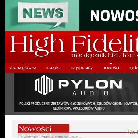
strona główna
muzyka
listy/porady
nowości
hyde
No.8
•
Accuphase - Wkładka gramofonowa MC