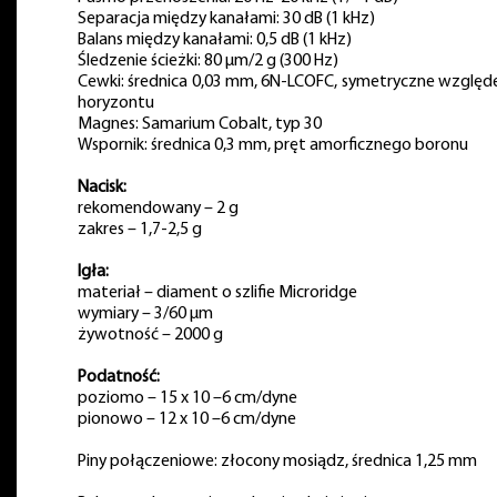
Separacja między kanałami: 30 dB (1 kHz)
Balans między kanałami: 0,5 dB (1 kHz)
Śledzenie ścieżki: 80 µm/2 g (300 Hz)
Cewki: średnica 0,03 mm, 6N-LCOFC, symetryczne wzglę
horyzontu
Magnes: Samarium Cobalt, typ 30
Wspornik: średnica 0,3 mm, pręt amorficznego boronu
Nacisk:
rekomendowany – 2 g
zakres – 1,7-2,5 g
Igła:
materiał – diament o szlifie Microridge
wymiary – 3/60 µm
żywotność – 2000 g
Podatność:
poziomo – 15 x 10 –6 cm/dyne
pionowo – 12 x 10 –6 cm/dyne
Piny połączeniowe: złocony mosiądz, średnica 1,25 mm