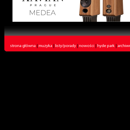
strona główna
|
muzyka
|
listy/porady
|
nowości
|
hyde park
|
archi