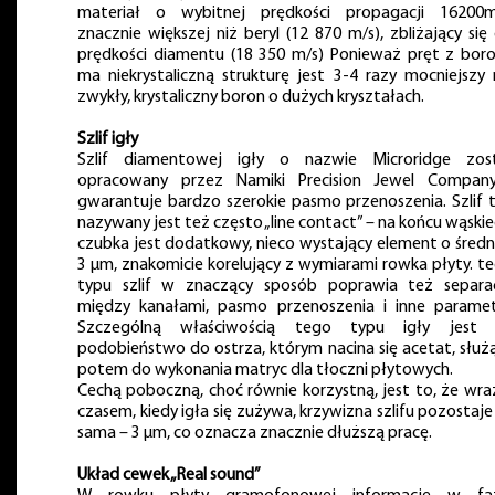
materiał o wybitnej prędkości propagacji 16200m
znacznie większej niż beryl (12 870 m/s), zbliżający się
prędkości diamentu (18 350 m/s) Ponieważ pręt z bor
ma niekrystaliczną strukturę jest 3-4 razy mocniejszy 
zwykły, krystaliczny boron o dużych kryształach.
Szlif igły
Szlif diamentowej igły o nazwie Microridge zos
opracowany przez Namiki Precision Jewel Compan
gwarantuje bardzo szerokie pasmo przenoszenia. Szlif 
nazywany jest też często „line contact” – na końcu wąski
czubka jest dodatkowy, nieco wystający element o średn
3 µm, znakomicie korelujący z wymiarami rowka płyty. t
typu szlif w znaczący sposób poprawia też separa
między kanałami, pasmo przenoszenia i inne paramet
Szczególną właściwością tego typu igły jest 
podobieństwo do ostrza, którym nacina się acetat, służ
potem do wykonania matryc dla tłoczni płytowych.
Cechą poboczną, choć równie korzystną, jest to, że wra
czasem, kiedy igła się zużywa, krzywizna szlifu pozostaje
sama – 3 µm, co oznacza znacznie dłuższą pracę.
Układ cewek „Real sound”