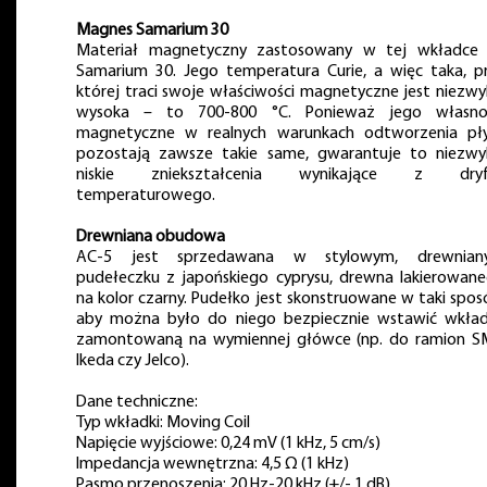
Magnes Samarium 30
Materiał magnetyczny zastosowany w tej wkładce
Samarium 30. Jego temperatura Curie, a więc taka, p
której traci swoje właściwości magnetyczne jest niezwy
wysoka – to 700-800 °C. Ponieważ jego własno
magnetyczne w realnych warunkach odtworzenia pł
pozostają zawsze takie same, gwarantuje to niezwy
niskie zniekształcenia wynikające z dryf
temperaturowego.
Drewniana obudowa
AC-5 jest sprzedawana w stylowym, drewnian
pudełeczku z japońskiego cyprysu, drewna lakierowan
na kolor czarny. Pudełko jest skonstruowane w taki spos
aby można było do niego bezpiecznie wstawić wkła
zamontowaną na wymiennej główce (np. do ramion S
Ikeda czy Jelco).
Dane techniczne:
Typ wkładki: Moving Coil
Napięcie wyjściowe: 0,24 mV (1 kHz, 5 cm/s)
Impedancja wewnętrzna: 4,5 Ω (1 kHz)
Pasmo przenoszenia: 20 Hz-20 kHz (+/- 1 dB)