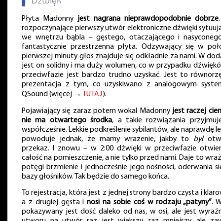
▌
Dźwięk
Płyta Madonny
jest nagrana nieprawdopodobnie dobrze
rozpoczynające pierwszy utwór elektroniczne dźwięki sytuuj
we wnętrzu bąbla – gęstego, otaczającego i nasyconego
fantastycznie przestrzenna płyta. Odzywający się w poł
pierwszej minuty głos znajduje się odkładnie za nami. W do
jest on solidny i ma duży wolumen, co w przypadku dźwięk
przeciwfazie jest bardzo trudno uzyskać. Jest to równorz
prezentacja z tym, co uzyskiwano z analogowym syst
QSound (więcej →
TUTAJ
).
Pojawiający się zaraz potem wokal Madonny
jest raczej cie
nie ma otwartego środka
, a takie rozwiązania przyjmuje
współcześnie. Lekkie podkreślenie sybilantów, ale naprawdę le
powoduje jednak, że mamy wrażenie, jakby to
był
otw
przekaz. I znowu – w 2:00 dźwięki w przeciwfazie otwier
całość na pomieszczenie, a nie tylko przed nami. Daje to wra
potęgi brzmienie i jednocześnie jego nośności, oderwania s
bazy głośników. Tak będzie do samego końca.
To rejestracja, która jest z jednej strony bardzo czysta i klar
a z drugiej gęsta i
nosi na sobie coś w rodzaju „patyny”
. 
pokazywany jest dość daleko od nas, w osi, ale jest wyraź