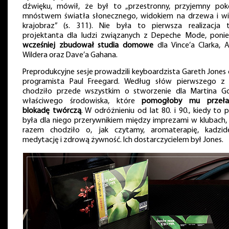
dźwięku, mówił, że był to „przestronny, przyjemny pok
mnóstwem światła słonecznego, widokiem na drzewa i wie
krajobraz” (s. 311). Nie była to pierwsza realizacja 
projektanta dla ludzi związanych z Depeche Mode, poni
wcześniej zbudował studia domowe
dla Vince’a Clarka, A
Wildera oraz Dave’a Gahana.
Preprodukcyjne sesje prowadzili keyboardzista Gareth Jones
programista Paul Freegard. Według słów pierwszego z 
chodziło przede wszystkim o stworzenie dla Martina Go
właściwego środowiska, które
pomogłoby mu przeł
blokadę twórczą
. W odróżnieniu od lat 80. i 90., kiedy to 
była dla niego przerywnikiem między imprezami w klubach,
razem chodziło o, jak czytamy, aromaterapię, kadzide
medytację i zdrową żywność. Ich dostarczycielem był Jones.