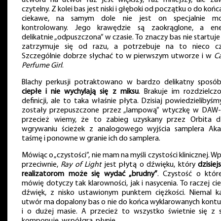
utworu na utwór raz jest większy, raz mniejszy, ale za
czytelny. Z kolei bas jest niski i głęboki od początku o do końc
ciekawe, na samym dole nie jest on specjalnie m
kontrolowany. Jego krawędzie są zaokrąglone, a ene
delikatnie „odpuszczona” w czasie. To znaczy bas nie startuje 
zatrzymuje się od razu, a potrzebuje na to nieco cz
Szczególnie dobrze słychać to w pierwszym utworze i w
C
Perfume Girl
.
Blachy perkusji potraktowano w bardzo delikatny sposó
ciepłe i nie wychylają się z miksu
. Brakuje im rozdzielczo
definicji, ale to taka właśnie płyta. Dzisiaj powiedzielibyśm
zostały przepuszczone przez „lampową” wtyczkę w DAW-i
przecież wiemy, że to zabieg uzyskany przez Orbita dz
wgrywaniu ścieżek z analogowego wyjścia samplera Aka
taśmę i ponowne w granie ich do samplera.
Mówiąc o „czystości”, nie mam na myśli czystości klinicznej. W
przeciwnie,
Ray of Light
jest płytą o dźwięku, który
dzisie
realizatorom może się wydać „brudny”
. Czystość o które
mówię dotyczy tak klarowności, jak i nasycenia. To raczej c
dźwięk, z nisko ustawionym punktem ciężkości. Niemal k
utwór ma dopalony bas o nie do końca wyklarowanych kontu
i o dużej masie. A przecież to wszystko świetnie się z 
komponuje, współgra, płynie.