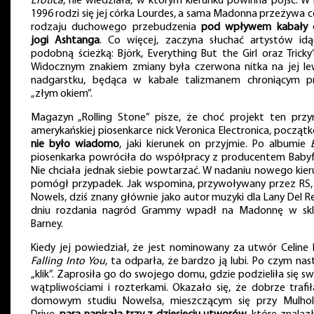
Erotica
, nie wiedziała, w którym kierunku powinna pójść. W
1996 rodzi się jej córka Lourdes, a sama Madonna przeżywa 
rodzaju duchowego przebudzenia
pod wpływem kabały 
jogi Ashtanga
. Co więcej, zaczyna słuchać artystów idą
podobną ścieżką: Björk, Everything But the Girl oraz Tricky
Widocznym znakiem zmiany była czerwona nitka na jej l
nadgarstku, będąca w kabale talizmanem chroniącym p
„złym okiem”.
Magazyn „Rolling Stone” pisze, że choć projekt ten przyn
amerykańskiej piosenkarce nick Veronica Electronica, począ
nie było wiadomo
, jaki kierunek on przyjmie. Po albumie
piosenkarka powróciła do współpracy z producentem Babyf
Nie chciała jednak siebie powtarzać. W nadaniu nowego kie
pomógł przypadek. Jak wspomina, przywoływany przez RS, 
Nowels, dziś znany głównie jako autor muzyki dla Lany Del R
dniu rozdania nagród Grammy wpadł na Madonnę w skl
Barney.
Kiedy jej powiedział, że jest nominowany za utwór Celine 
Falling Into You
, ta odparła, że bardzo ją lubi. Po czym nas
„klik”. Zaprosiła go do swojego domu, gdzie podzieliła się s
wątpliwościami i rozterkami. Okazało się, że dobrze trafi
domowym studiu Nowelsa, mieszczącym się przy Mulhol