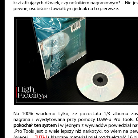
kształtujących dźwięk, czy nośnikiem nagraniowym? – Nie je
pewne, osobiście stawiałbym jednak na to pierwsze.
Na 100% wiadomo tylko, że pozostała 1/3 albumu zos
nagrana i wyedytowana przy pomocy DAW-u Pro Tools.
O
pokochał ten system
i w jednym z wywiadów powiedział na
„Pro Tools jest o wiele lepszy niż narkotyki, to wiem na pe
(więcej →
TUTAJ
). Nagrany materiał miał rozdzielczość 16 b