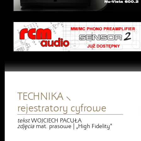
TECHNIKA ⸜
rejestratory cyfrowe
tekst
WOJCIECH PACUŁA
zdjęcia
mat. prasowe | „High Fidelity”