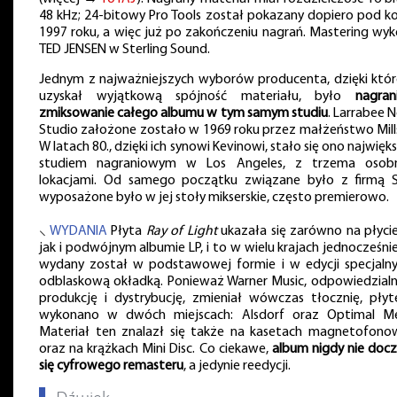
48 kHz; 24-bitowy Pro Tools został pokazany dopiero pod k
1997 roku, a więc już po zakończeniu nagrań. Mastering wy
TED JENSEN w Sterling Sound.
Jednym z najważniejszych wyborów producenta, dzięki któ
uzyskał wyjątkową spójność materiału, było
nagran
zmiksowanie całego albumu w tym samym studiu
. Larrabee 
Studio założone zostało w 1969 roku przez małżeństwo Mill
W latach 80., dzięki ich synowi Kevinowi, stało się ono najwię
studiem nagraniowym w Los Angeles, z trzema osob
lokacjami. Od samego początku związane było z firmą S
wyposażone było w jej stoły mikserskie, często premierowo.
⸜
WYDANIA
Płyta
Ray of Light
ukazała się zarówno na płycie
jak i podwójnym albumie LP, i to w wielu krajach jednocześni
wydany został w podstawowej formie i w edycji specjaln
odblaskową okładką. Ponieważ Warner Music, odpowiedzialn
produkcję i dystrybucję, zmieniał wówczas tłocznię, płyt
wykonano w dwóch miejscach: Alsdorf oraz Optimal Me
Materiał ten znalazł się także na kasetach magnetofono
oraz na krążkach Mini Disc. Co ciekawe,
album nigdy nie docz
się cyfrowego remasteru
, a jedynie reedycji.