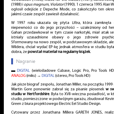
(1988) i
opus magnum
,
Violator
(1990). 1 czerwca 1995 Alan W
ogłosił odejście z Depeche Mode, co zakończyło ten okres
jakimś czasie zespół zawiesił działalność.
W 1997 roku ukazała się płyta
Ultra
, która zamknęła 
niepewności co do jego przyszłości – uzależniony od her
Gahan przedawkował w tym czasie narkotyki, miał atak ser
istniały uzasadnione obawy o jego zdrowie psychic
Sformowany na nowo zespół, w podstawowym składzie, ale
Wildera, chciał wydać EP-kę jednak atmosfera w studiu był
dobra, że
powstał materiał na regularny krążek
.
▌
Nagranie
▬
DIGITAL
(wielośladowe Cubase, Logic Pro, Pro Tools H
ANALOG
(miks) →
DIGITAL
(stereo, Pro Tools HD)
Jak pisze biograf zespołu, Jonathan Miller, na początku 1999
Martin Gore ponownie zabrał się za pisanie piosenek
w s
studiu w Hertfordshire
. Była to XVII-wieczna posiadłość, w k
studio, pomieszczone w podwójnym garażu, zbudował Kevin
Green z biura projektowego Electric Eel Studio Design.
Cytowany przez Jonathana Millera GARETH JONES, realiz