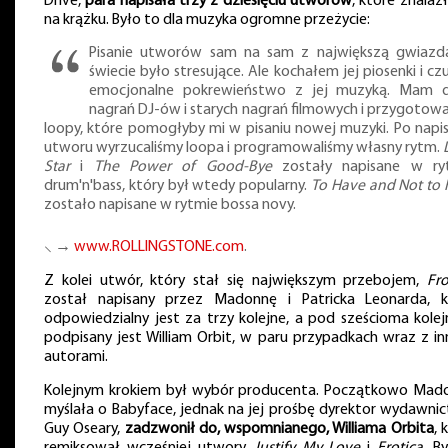
Drive,
para napisała trzy z dziesięciu utworów
, które znalazł
na krążku. Było to dla muzyka ogromne przeżycie:
Pisanie utworów sam na sam z największą gwiazd
świecie było stresujące. Ale kochałem jej piosenki i c
emocjonalne pokrewieństwo z jej muzyką. Mam 
nagrań DJ-ów i starych nagrań filmowych i przygotow
loopy, które pomogłyby mi w pisaniu nowej muzyki. Po napi
utworu wyrzucaliśmy loopa i programowaliśmy własny rytm.
Star
i
The Power of Good-Bye
zostały napisane w ry
drum'n'bass, który był wtedy popularny.
To Have and Not to 
zostało napisane w rytmie bossa novy.
⸜ →
www.ROLLINGSTONE.com
.
Z kolei utwór, który stał się największym przebojem,
Fr
został napisany przez Madonnę i Patricka Leonarda, k
odpowiedzialny jest za trzy kolejne, a pod sześcioma kole
podpisany jest William Orbit, w paru przypadkach wraz z i
autorami.
Kolejnym krokiem był wybór producenta. Początkowo Mad
myślała o Babyface, jednak na jej prośbę dyrektor wydawni
Guy Oseary,
zadzwonił do, wspomnianego, Williama Orbita
, 
remiksował wcześniej utwory
Justify My Love
i
Erotica
. B