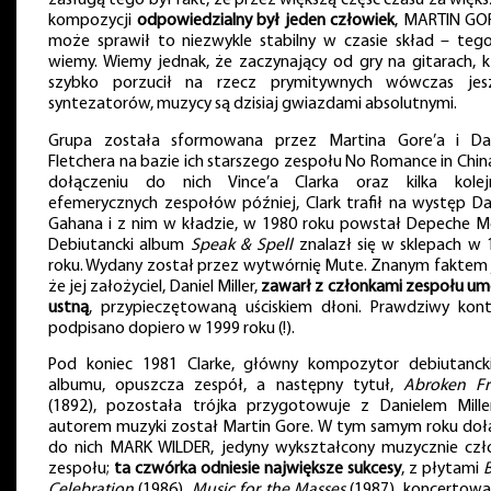
zasługą tego był fakt, że przez większą część czasu za więk
kompozycji
odpowiedzialny był jeden człowiek
, MARTIN GOR
może sprawił to niezwykle stabilny w czasie skład – tego
wiemy. Wiemy jednak, że zaczynający od gry na gitarach, k
szybko porzucił na rzecz prymitywnych wówczas jes
syntezatorów, muzycy są dzisiaj gwiazdami absolutnymi.
Grupa została sformowana przez Martina Gore’a i Da
Fletchera na bazie ich starszego zespołu No Romance in Chin
dołączeniu do nich Vince’a Clarka oraz kilka kolej
efemerycznych zespołów później, Clark trafił na występ Da
Gahana i z nim w kładzie, w 1980 roku powstał Depeche M
Debiutancki album
Speak & Spell
znalazł się w sklepach w 
roku. Wydany został przez wytwórnię Mute. Znanym faktem j
że jej założyciel, Daniel Miller,
zawarł z członkami zespołu u
ustną
, przypieczętowaną uściskiem dłoni. Prawdziwy kont
podpisano dopiero w 1999 roku (!).
Pod koniec 1981 Clarke, główny kompozytor debiutanck
albumu, opuszcza zespół, a następny tytuł,
Abroken F
(1892), pozostała trójka przygotowuje z Danielem Mille
autorem muzyki został Martin Gore. W tym samym roku doł
do nich MARK WILDER, jedyny wykształcony muzycznie czł
zespołu;
ta czwórka odniesie największe sukcesy
, z płytami
B
Celebration
(1986),
Music for the Masses
(1987), koncertow