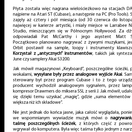
Płyta została więc nagrana wielościeżkowo na stacjach D
najpierw na Atari ST (Cubase), a następnie na PC (Pro Tools). 
zajęły aż cztery i pół miesiąca (od 30 czerwca do listopa
najwięcej w karierze artystki, i miały miejsce w Larrabee 
Studio, mieszczącym się w Północnym Hollywood. Za dź
odpowiadali Pat McCarthy i jego asystent Matt Si
Początkowo planowano nagrywać z żywymi muzykami, je
Orbit postawił na sample, loopy i instrumenty klawisz
Korzystał z „antycznych” instrumentów
, takich jak syntez
June czy samplery Akai S3200.
Jak mówił magazynowi „Keyboard”, poszczególne ścieżki, 
wokalami,
wysyłane były przez analogowe wyjście Akai
. Sa
sterowany był przez program Cubase i to z tego urządz
producent wychodził analogowym sygnałem, przez lam
kompresor Drawmers do miksera SSL z serii J. Jak mówił, uda
się dzięki temu uzyskać „magię”, gdzie „suma elementów 
większa niż ich składowe”.
Nie jest jednak do końca jasne, jaka całość wyglądała, pon
we wspomnianym wywiadzie muzyk mówi o
nagrywani
taśmę poszczególnych ścieżek
, z których część z powr
wgrywał do komputera. Była więc taśma tylko jednym z narz