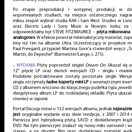
Po etapie preprodukcji i wstępnej produkcji w d
wspomnianych studiach, na miejsce ostatecznego nagran
miksu zespół wybrał studia RAK i Sam West Studios w Lond
oraz Electric Lady i Sony Music w Nowym Jorku; za 
odpowiedzialny był STEVE FITZMAURICE –
płyta miksowana 
analogowo
. W efekcie powstał minimalistyczny materiał, zup
inny niż ten na albumie
Ultra
. Uczestniczący w projekcie m
Paul Freegard, przyjaciel Martina Gore’a stwierdził wręcz: „T
Martin, do Depeche!” (Burmeister/Lange, s. 275).
⸜
WYDANIA
Płytę poprzedził singiel
Dream On
. Ukazał się 
12” płycie LP oraz dwóch wersjach CD – singlu i maxisin
Podobnie potraktowane zostały pozostałe single. Wersj
singla otrzymały
ładne koperty mini LP
z wewnętrznym inser
CD z albumem włożono do klasycznego pudełka typu
jewelb
dwupłytowy album LP do rozkładanej okładki. Płyta ukazała
również w Japonii.
Portal Discogs mówi o 132 wersjach albumu, jednak
najważnie
jest
oryginalne wydanie oraz dwie reedycje, z 2007 i 2014 r
Pierwsza jest hybrydową płytą SACD z dodatkowym krąż
DVD. Na tym pierwszym znalazł się nowy miks surround i we
stereo, a na drugim film oraz dodatkowy materiał aud