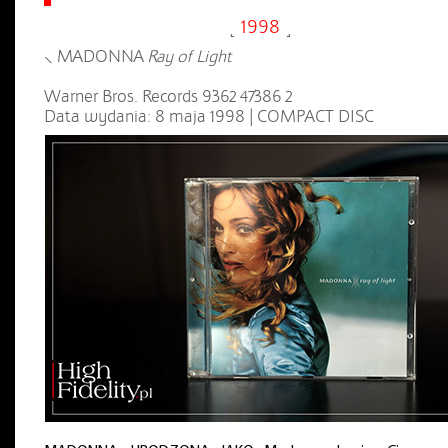
˻
1998
˼
⸜ MADONNA
Ray of Light
Warner Bros. Records 9362 47386 2
Data wydania: 8 maja 1998 | COMPACT DISC