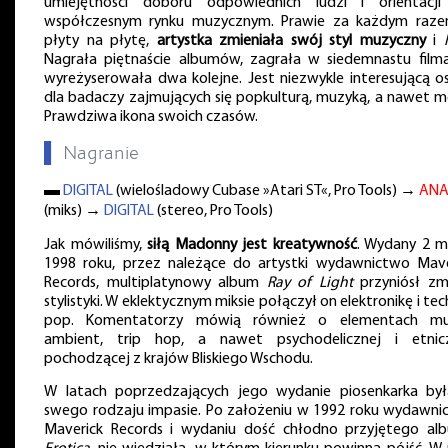
umiejętności doboru odpowiednich ludzi i orientacj
współczesnym rynku muzycznym. Prawie za każdym raze
płyty na płytę,
artystka zmieniała swój styl muzyczny
i
Nagrała piętnaście albumów, zagrała w siedemnastu filma
wyreżyserowała dwa kolejne. Jest niezwykle interesującą o
dla badaczy zajmujących się popkulturą, muzyką, a nawet m
Prawdziwa ikona swoich czasów.
▌
Nagranie
▬
DIGITAL
(wielośladowy Cubase »Atari ST«, Pro Tools) →
ANA
(miks) →
DIGITAL
(stereo, Pro Tools)
Jak mówiliśmy,
siłą Madonny jest kreatywność
. Wydany 2 m
1998 roku, przez należące do artystki wydawnictwo Mave
Records, multiplatynowy album
Ray of Light
przyniósł zm
stylistyki. W eklektycznym miksie połączył on elektronikę i te
pop. Komentatorzy mówią również o elementach mu
ambient, trip hop, a nawet psychodelicznej i etnicz
pochodzącej z krajów Bliskiego Wschodu.
W latach poprzedzających jego wydanie piosenkarka by
swego rodzaju impasie. Po założeniu w 1992 roku wydawni
Maverick Records i wydaniu dość chłodno przyjętego al