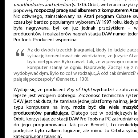
unorthodoxies and rebelion
(s. 130). Orbit, weteran muzyki s
popowej,
rozpoczął pracę nad albumem z komputerem Atar
Nic dziwnego, zainstalowany na Atari program Cubase s
czasu był bardzo popularnym wyborem. W 1997 roku, kiedy p
była nagrywana, był on już jednak przeżytkiem – w
producentów i realizatorów nagrań stacją DAW numer jeden
Pro Tools. Producent wspomina:
Aż do dwóch trzecich [nagrania], kiedy to ludzie zaczę
sytuację komentować, nie wiedziałem, że [użycie Atar
było nietypowe. Było nawet tak, że w pewnym mome
komputer stanął w ogniu. Naprawdę. Zaczął się z n
wydobywać dym. Było to coś w rodzaju: „A cóż tak śmierdzi? 
palą się podzespoły” (Bennett, s. 130).
Wydaje się, że producent
Ray of Light
wychodził z założenia
lepsze jest wrogiem dobrego. Złożoność techniczna syst
DAW jest tak duża, że zamiana jednej platformy na inną, je
typu komputera na inny,
może być dla wielu muzyk
producentów paraliżująca
. Dlatego też w późniejszych la
Orbit, korzystając ze stacji DAW Pro Tools na PC zatrudniał 
do jego programowania. Jak pisze Bennett, to neoluddy
podejście było całkiem logiczne, ale mimo to Orbita sytuu
kategorii „nonszalancja”.