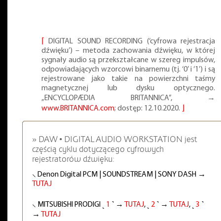
⌈
DIGITAL SOUND RECORDING (‘cyfrowa rejestracja
dźwięku’) – metoda zachowania dźwięku, w której
sygnały audio są przekształcane w szereg impulsów,
odpowiadających wzorcowi binarnemu (tj. ‘0’ i ‘1’) i są
rejestrowane jako takie na powierzchni taśmy
magnetycznej lub dysku optycznego.
„ENCYCLOPÆDIA BRITANNICA”, →
www.BRITANNICA.com
; dostęp: 12.10.2020.
⌋
» DAW • DIGITAL AUDIO WORKSTATION jest
częścią cyklu dotyczącego cyfrowych
rejestratorów dźwięku:
⸜ Denon Digital PCM | SOUNDSTREAM | SONY DASH →
TUTAJ
⸜ MITSUBISHI PRODIGI ˻
1
˺ →
TUTAJ
, ˻
2
˺ →
TUTAJ
, ˻
3
˺
→
TUTAJ