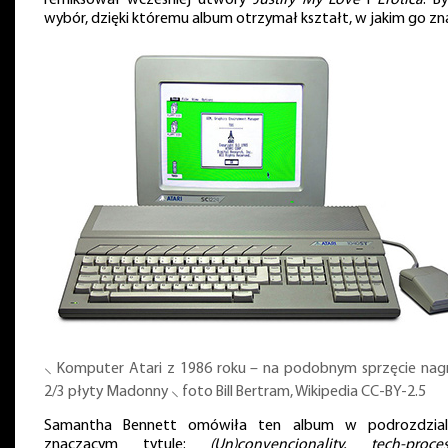
wybór, dzięki któremu album otrzymał kształt, w jakim go zn
⸜ Komputer Atari z 1986 roku – na podobnym sprzęcie nag
2/3 płyty Madonny ⸜ foto Bill Bertram, Wikipedia CC-BY-2.5
Samantha Bennett omówiła ten album w podrozdzia
znaczącym tytule:
(Un)convencionality, tech-proces