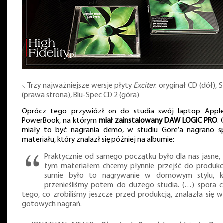
⸜ Trzy najważniejsze wersje płyty
Exciter
: oryginał CD (dół),
(prawa strona), Blu-Spec CD 2 (góra)
Oprócz tego przywiózł on do studia swój laptop Appl
PowerBook, na którym
miał zainstalowany DAW LOGIC PRO
.
miały to być nagrania demo, w studiu Gore’a nagrano s
materiału, który znalazł się później na albumie:
Praktycznie od samego początku było dla nas jasne, 
tym materiałem chcemy płynnie przejść do produkcj
sumie było to nagrywanie w domowym stylu, k
przenieśliśmy potem do dużego studia. (…) spora c
tego, co zrobiliśmy jeszcze przed produkcją, znalazła się 
gotowych nagrań.