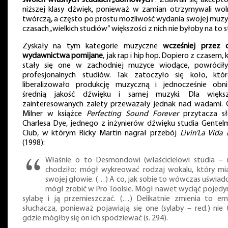
swoich własnych studiach „domowych”
. Zdawali się akcept
niższej klasy dźwięk, ponieważ w zamian otrzymywali wol
twórczą, a często po prostu możliwość wydania swojej muzy
czasach „wielkich studiów” większości z nich nie byłoby na to s
Zyskały na tym kategorie muzyczne
wcześniej przez 
wydawnictwa pomijane
, jak rap i hip hop. Dopiero z czasem, 
stały się one w zachodniej muzyce wiodące, powrócił
profesjonalnych studiów. Tak zatoczyło się koło, któ
liberalizowało produkcję muzyczną i jednocześnie obni
średnią jakość dźwięku i samej muzyki. Dla większ
zainteresowanych zalety przeważały jednak nad wadami. 
Milner w książce
Perfecting Sound Forever
przytacza s
Charlesa Dye, jednego z inżynierów dźwięku studia Gentelm
Club, w którym Ricky Martin nagrał przebój
Livin’La Vida
(1998):
Właśnie o to Desmondowi (właścicielowi studia – r
chodziło: mógł wykreować rodzaj wokalu, który mi
swojej głowie. (…) A co, jak sobie to wówczas uświad
mógł zrobić w Pro Toolsie. Mógł nawet wyciąć pojedy
sylabę i ją przemieszczać. (…) Delikatnie zmienia to em
słuchacza, ponieważ pojawiają się one (sylaby – red.) nie
gdzie mógłby się on ich spodziewać (s. 294).