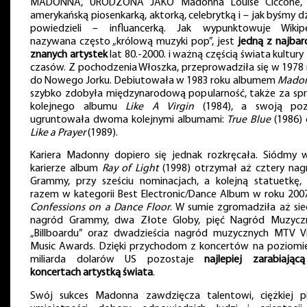
MADONNA, URODZONA JAKO Madonna Louise Ciccone, 
amerykańską piosenkarką, aktorką, celebrytką i – jak byśmy dz
powiedzieli – influancerką. Jak wypunktowuje Wikipe
nazywana często „królową muzyki pop”, jest
jedną z najbar
znanych artystek
lat 80.-2000. i ważną częścią świata kultury
czasów. Z pochodzenia Włoszka, przeprowadziła się w 1978 
do Nowego Jorku. Debiutowała w 1983 roku albumem
Mado
szybko zdobyła międzynarodową popularność, także za sp
kolejnego albumu
Like A Virgin
(1984), a swoją poz
ugruntowała dwoma kolejnymi albumami:
True Blue
(1986) 
Like a Prayer
(1989).
Kariera Madonny dopiero się jednak rozkręcała. Siódmy w
karierze album
Ray of Light
(1998) otrzymał aż cztery nag
Grammy, przy sześciu nominacjach, a kolejną statuetkę,
razem w kategorii Best Electronic/Dance Album w roku 2007
Confessions on a Dance Floor
. W sumie zgromadziła aż si
nagród Grammy, dwa Złote Globy, pięć Nagród Muzycz
„Billboardu” oraz dwadzieścia nagród muzycznych MTV V
Music Awards. Dzięki przychodom z koncertów na poziomie
miliarda dolarów US pozostaje
najlepiej zarabiając
koncertach artystką świata
.
Swój sukces Madonna zawdzięcza talentowi, ciężkiej pr