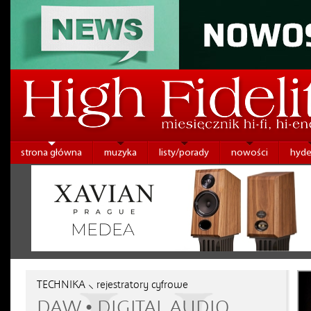
strona główna
muzyka
listy/porady
nowości
hyde
TECHNIKA ⸜ rejestratory cyfrowe
DAW • DIGITAL AUDIO