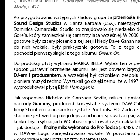
⸜ JONATHAN MILLER,
Obnażeni. Prawdziwa historia Dep
Mode
, s. 427.
Po przygotowaniu wstępnych śladów grupa ta
przeniosła s
Sound Design Studios
w Santa Barbara (USA), należącyc
Dominica Camardella. Studio to znajdowało się niedaleko 
Gore’a, który zamieszkał się tam trzy lata wcześniej. W 2000
gotowe były cztery piosenki z tej sesji i kiedy Dave Gahan n
do nich wokale, były praktycznie gotowe. To z tego c
pochodzi pierwszy singiel z tego albumu,
Dream On
.
Do produkcji płyty wybrano MARKA BELLA. Wybór ten w pe
sposób „ustawił” brzmienie albumu. Bell jest bowiem
bryty
DJ-em i producentem
, a wcześniej był członkiem zespołu 
pioniera muzyki techno. Wyszukali go dzięki temu, że w 1997
wyprodukował płytę Björk
Homogenic
.
Jak wspomina Nicholas de Gonzaga Sevilla, mikser i posia
nagrody Grammy, producent korzystał z systemu DAW Cu
firmy Steinberg, a on sam korzystał z Pro Toolsa HD. Żadna z
stacji nie jest według niego lepsza od innej, sprawdzają się 
konkretnych sytuacjach. W Cubase rejestrował część nakładek
– jak dodaje –
finalny miks wykonano do Pro Toolsa
(24/48). Z 
w DAW-ie Logic zarejestrowano wokale. W powstaniu p
Exciter
brały więc udział aż trzy systemy DAW.