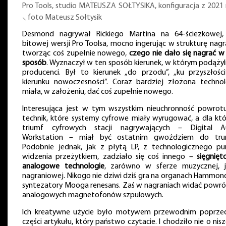
Pro Tools, studio MATEUSZA SOŁTYSIKA, konfiguracja z 2021
⸜ foto Mateusz Sołtysik
Desmond nagrywał Rickiego Martina na 64-ścieżkowej,
bitowej wersji Pro Toolsa, mocno ingerując w strukturę nagr
tworząc coś zupełnie nowego,
czego nie dało się nagrać w
sposób
. Wyznaczył w ten sposób kierunek, w którym podążyli
producenci. Był to kierunek „do przodu”, „ku przyszłości
kierunku nowoczesności”. Coraz bardziej złożona technol
miała, w założeniu, dać coś zupełnie nowego.
Interesująca jest w tym wszystkim nieuchronność powrot
technik, które systemy cyfrowe miały wyrugować, a dla któ
triumf cyfrowych stacji nagrywających – Digital A
Workstation – miał być ostatnim gwoździem do tru
Podobnie jednak, jak z płytą LP, z technologicznego pu
widzenia przeżytkiem, zadziało się coś innego –
sięgnięt
analogowe technologie
, zarówno w sferze muzycznej, j
nagraniowej. Nikogo nie dziwi dziś gra na organach Hammon
syntezatory Mooga renesans. Zaś w nagraniach widać powró
analogowych magnetofonów szpulowych.
Ich kreatywne użycie było motywem przewodnim poprzed
części artykułu, który państwo czytacie. I chodziło nie o ni