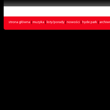
strona główna
|
muzyka
|
listy/porady
|
nowości
|
hyde park
|
archi