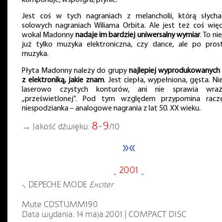
Jest coś w tych nagraniach z melancholii, którą słych
solowych nagraniach Wiliama Orbita. Ale jest też coś więc
wokal Madonny
nadaje im bardziej uniwersalny wymiar
. To ni
już tylko muzyka elektroniczna, czy dance, ale po pros
muzyka.
Płyta Madonny należy do grupy
najlepiej wyprodukowanych 
z elektroniką, jakie znam
. Jest ciepła, wypełniona, gęsta. N
laserowo czystych konturów, ani nie sprawia wraż
„prześwietlonej”. Pod tym względem przypomina racz
niespodzianka – analogowe nagrania z lat 50. XX wieku.
8-9
→ Jakość dźwięku:
/10
»«
˻
2001
˼
⸜ DEPECHE MODE
Exciter
Mute CDSTUMM190
Data wydania: 14 maja 2001 | COMPACT DISC