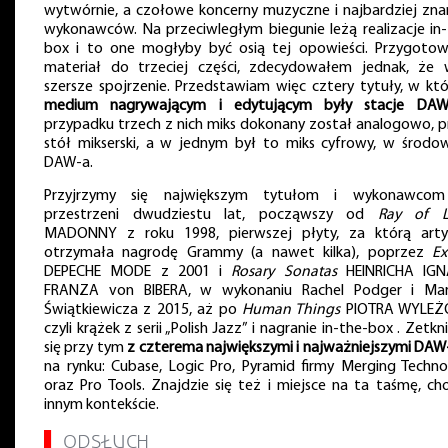
wytwórnie, a czołowe koncerny muzyczne i najbardziej zna
wykonawców. Na przeciwległym biegunie leżą realizacje in-
box i to one mogłyby być osią tej opowieści. Przygotow
materiał do trzeciej części, zdecydowałem jednak, że 
szersze spojrzenie. Przedstawiam więc cztery tytuły, w kt
medium nagrywającym i edytującym były stacje DA
przypadku trzech z nich miks dokonany został analogowo, p
stół mikserski, a w jednym był to miks cyfrowy, w środow
DAW-a.
Przyjrzymy się największym tytułom i wykonawco
przestrzeni dwudziestu lat, począwszy od
Ray of L
MADONNY z roku 1998, pierwszej płyty, za którą arty
otrzymała nagrodę Grammy (a nawet kilka), poprzez
Ex
DEPECHE MODE z 2001 i
Rosary Sonatas
HEINRICHA IG
FRANZA von BIBERA, w wykonaniu Rachel Podger i Mar
Świątkiewicza z 2015, aż po
Human Things
PIOTRA WYLEŻ
czyli krążek z serii „Polish Jazz” i nagranie in-the-box . Zetk
się przy tym
z czterema największymi i najważniejszymi DAW
na rynku: Cubase, Logic Pro, Pyramid firmy Merging Techno
oraz Pro Tools. Znajdzie się też i miejsce na ta taśmę, c
innym kontekście.
▌
ODSŁUCH