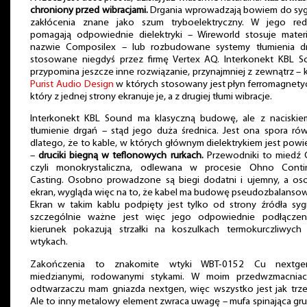
chroniony przed wibracjami.
Drgania wprowadzają bowiem do syg
zakłócenia znane jako szum tryboelektryczny. W jego redu
pomagają odpowiednie dielektryki – Wireworld stosuje mater
nazwie Composilex – lub rozbudowane systemy tłumienia dr
stosowane niegdyś przez firmę Vertex AQ. Interkonekt KBL 
przypomina jeszcze inne rozwiązanie, przynajmniej z zewnątrz – 
Purist Audio Design
w których stosowany jest płyn ferromagnety
który z jednej strony ekranuje je, a z drugiej tłumi wibracje.
Interkonekt KBL Sound ma klasyczną budowę, ale z naciskie
tłumienie drgań – stąd jego duża średnica. Jest ona spora ró
dlatego, że to kable, w których głównym dielektrykiem jest powi
–
druciki biegną w teflonowych rurkach.
Przewodniki to miedź 
czyli monokrystaliczna, odlewana w procesie Ohno Conti
Casting. Osobno prowadzone są biegi dodatni i ujemny, a o
ekran, wygląda więc na to, że kabel ma budowę pseudozbalanso
Ekran w takim kablu podpięty jest tylko od strony źródła syg
szczególnie ważne jest więc jego odpowiednie podłączen
kierunek pokazują strzałki na koszulkach termokurczliwych
wtykach.
Zakończenia to znakomite wtyki WBT-0152 Cu nextg
miedzianymi, rodowanymi stykami. W moim przedwzmacniac
odtwarzaczu mam gniazda nextgen, więc wszystko jest jak trze
Ale to inny metalowy element zwraca uwagę – mufa spinająca gr