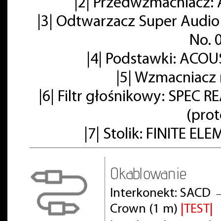
|2| Przedwzmacniacz: 
|3| Odtwarzacz Super Audio
No. 
|4| Podstawki: ACOU
|5| Wzmacniacz
|6| Filtr głośnikowy: SPE
(pro
|7| Stolik: FINITE E
Okablowanie
Interkonekt: SACD 
Crown (1 m)
|TEST|