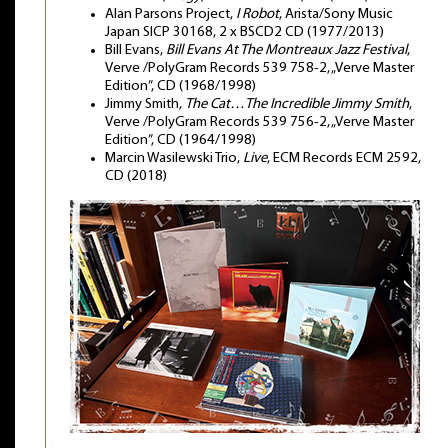
Alan Parsons Project,
I Robot
, Arista/Sony Music
Japan SICP 30168, 2 x BSCD2 CD (1977/2013)
Bill Evans,
Bill Evans At The Montreaux Jazz Festival
,
Verve /PolyGram Records 539 758-2, „Verve Master
Edition”, CD (1968/1998)
Jimmy Smith,
The Cat…The Incredible Jimmy Smith
,
Verve /PolyGram Records 539 756-2, „Verve Master
Edition”, CD (1964/1998)
Marcin Wasilewski Trio,
Live
, ECM Records ECM 2592,
CD (2018)