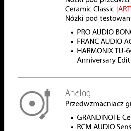
Nóżki pod przedwz
Ceramic Classic
|AR
Nóżki pod testowan
PRO AUDIO BON
FRANC AUDIO AC
HARMONIX TU-66
Anniversary Edi
Analog
Przedwzmacniacz g
GRANDINOTE Cel
RCM AUDIO Sens