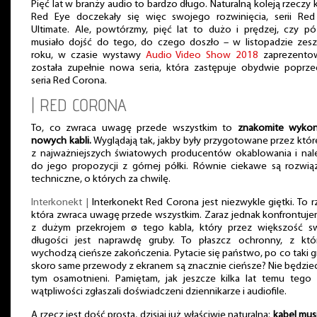
Pięć lat w branży audio to bardzo długo. Naturalną koleją rzeczy 
Red Eye doczekały się więc swojego rozwinięcia, serii Red
Ultimate. Ale, powtórzmy, pięć lat to dużo i prędzej, czy pó
musiało dojść do tego, do czego doszło – w listopadzie zes
roku, w czasie wystawy
Audio Video Show 2018
zaprezento
została zupełnie nowa seria, która zastępuje obydwie poprze
seria Red Corona.
| RED CORONA
To, co zwraca uwagę przede wszystkim to
znakomite wykon
nowych kabli.
Wyglądają tak, jakby były przygotowane przez któ
z najważniejszych światowych producentów okablowania i nal
do jego propozycji z górnej półki. Równie ciekawe są rozwią
techniczne, o których za chwilę.
Interkonekt |
Interkonekt Red Corona jest niezwykle giętki. To r
która zwraca uwagę przede wszystkim. Zaraz jednak konfrontuje
z dużym przekrojem ø tego kabla, który przez większość sw
długości jest naprawdę gruby. To płaszcz ochronny, z któ
wychodzą cieńsze zakończenia. Pytacie się państwo, po co taki g
skoro same przewody z ekranem są znacznie cieńsze? Nie będzie
tym osamotnieni. Pamiętam, jak jeszcze kilka lat temu tego
wątpliwości zgłaszali doświadczeni dziennikarze i audiofile.
A rzecz jest dość prosta, dzisiaj już właściwie naturalna:
kabel mus