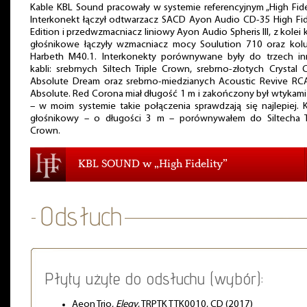
Kable KBL Sound pracowały w systemie referencyjnym „High Fidel
Interkonekt łączył odtwarzacz SACD Ayon Audio CD-35 High Fid
Edition i przedwzmacniacz liniowy Ayon Audio Spheris III, z kolei 
głośnikowe łączyły wzmacniacz mocy Soulution 710 oraz kol
Harbeth M40.1. Interkonekty porównywane były do trzech in
kabli: srebrnych Siltech Triple Crown, srebrno-złotych Crystal 
Absolute Dream oraz srebrno-miedzianych Acoustic Revive RC
Absolute. Red Corona miał długość 1 m i zakończony był wtykam
– w moim systemie takie połączenia sprawdzają się najlepiej. 
głośnikowy – o długości 3 m – porównywałem do Siltecha Tr
Crown.
KBL SOUND w „High Fidelity”
Płyty użyte do odsłuchu (wybór):
Aeon Trio,
Elegy
, TRPTK TTK0010, CD (2017)