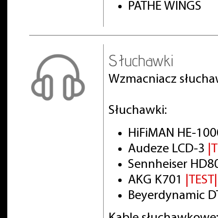
PATHE WINGS
Słuchawki
Wzmacniacz słuch
Słuchawki:
HiFiMAN HE-100
Audeze LCD-3
|
Sennheiser HD8
AKG K701
|TEST|
Beyerdynamic DT