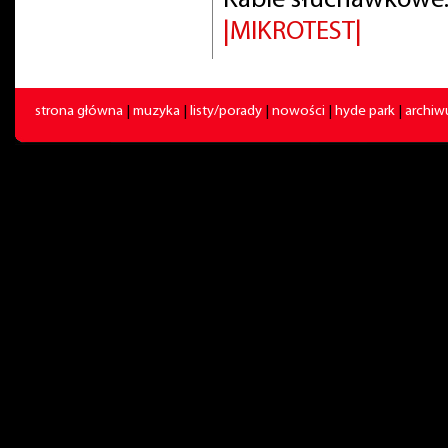
Kable słuchawkowe:
|MIKROTEST|
strona główna
|
muzyka
|
listy/porady
|
nowości
|
hyde park
|
archi