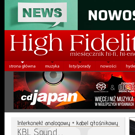
strona główna
muzyka
listy/porady
nowości
hyde
Interkonekt analogowy + kabel głośnikowy
KBL Sound