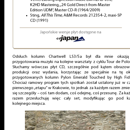
K2HD Mastering, „24 Gold Direct-from-Master
Edition UDM”, Master CD-R (1964/2009)
Sting,
All This Time
, A&M Records 212354-2, maxi-SP
CD (1991)
Japońskie wersje płyt dostępne na
Odsłuch kolumn Chartwell LS3/5a był dla mnie okazj
przygotowania muzyki na kolejne warsztaty z cyklu Tour de Pol
Słuchamy wówczas płyt CD, szczególnie pod kątem obrazowa
produkcji oraz wydania, korzystając ze specjalnie na tę ok
przygotowanych kolumn Pylon Emerald Touched by High Fidel
Chociaż ramowy program tych spotkań został ustalony już w cz
pierwszego „etapu” w Krakowie, to jednak za każdym razem zmie
się szczegóły – coś tam dodam, coś odejmę, coś przesunę. Za k
razem przesłuchuję więc cały set, modyfikując go pod k
kolejnego miejsca.