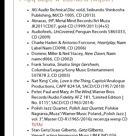
MJ Audio Technical Disc vol.6
, Seibundo Shinkosha
Publishing, MJCD-1005, CD (2013).
Abraxas,
99
”, Metal Mind Records/Art Muza
JK2011CD07, gold-CD (1999/2011) [4+5]
Audiofeels,
UnCovered
, Penguin Records 5865033,
CD (2009)
Charlie Haden & Antonio Forcione,
Heartplay
, Naim
Label Naim CD098, CD (2006)
Dominic Miller & Neil Stacey,
New Dawn
, Naim
naimcd066, CD (2002)
Frank Sinatra,
Sinatra Sings Gershwin
,
Columbia/Legacy/Sony Music Entertainment
507878 2, CD (2003)
Nat ‘King’ Cole,
Love is the Thing
, Capitol/Analogue
Productions, CAPP 824 SA, SACD/CD (1957/2010)
Peter, Paul and Mary,
In The Wind
, Warner Bros.
Records/Audio Fidelity AFZ 181, “Limited Edition |
No. 0115”, SACD/CD (1963/2014)
Polish Jazz Quartet,
Polish Jazz Quartet
, Polskie
Nagrania „Muza”/Warner Music Poland, „Polish Jazz |
vol. 3”, Master CD-R (1965/2016); recenzja wersji CD
TUTAJ
Stan Getz/Joao Gilberto,
Getz/Gilberto
,
Verve/Lasting Impression Music LIM K2HD 036,