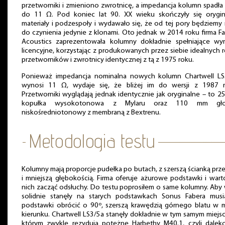
przetworniki i zmieniono zwrotnicę, a impedancja kolumn spadła
do 11 Ω. Pod koniec lat 90. XX wieku skończyły się orygin
materiały i podzespoły i wydawało się, że od tej pory będziemy 
do czynienia jedynie z klonami. Oto jednak w 2014 roku firma F
Acoustics zaprezentowała kolumny dokładnie spełniające wy
licencyjne, korzystając z produkowanych przez siebie idealnych r
przetworników i zwrotnicy identycznej z tą z 1975 roku.
Ponieważ impedancja nominalna nowych kolumn Chartwell LS
wynosi 11 Ω, wydaje się, że bliżej im do wersji z 1987 r
Przetworniki wyglądają jednak identycznie jak oryginalne – to 
kopułka wysokotonowa z Mylaru oraz 110 mm gło
niskośredniotonowy z membraną z Bextrenu.
Kolumny mają proporcje pudełka po butach, z szerszą ścianką prz
i mniejszą głębokością. Firma oferuje ażurowe podstawki i war
nich zacząć odsłuchy. Do testu poprosiłem o same kolumny. Aby
solidnie stanęły na starych podstawkach Sonus Fabera musi
podstawki obrócić o 90º, szerszą krawędzią górnego blatu w 
kierunku. Chartwell LS3/5a stanęły dokładnie w tym samym miejs
którym zwykle rezydują potężne Harbethy M40.1, czyli dalek