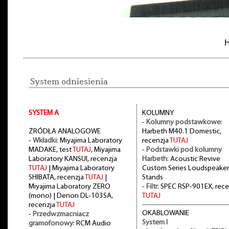
H
SYSTEM A
KOLUMNY
-
Kolumny podstawkowe
:
ŻRÓDŁA ANALOGOWE
Harbeth M40.1 Domestic,
-
Wkładki
: Miyajima Laboratory
recenzja
TUTAJ
MADAKE, test
TUTAJ
, Miyajima
-
Podstawki pod kolumny
Laboratory KANSUI, recenzja
Harbeth
: Acoustic Revive
TUTAJ
| Miyajima Laboratory
Custom Series Loudspeaker
SHIBATA, recenzja
TUTAJ
|
Stands
Miyajima Laboratory ZERO
-
Filtr
: SPEC RSP-901EX, rece
(mono) | Denon DL-103SA,
TUTAJ
recenzja
TUTAJ
OKABLOWANIE
-
Przedwzmacniacz
System I
gramofonowy
: RCM Audio