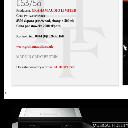
LS3/5a
Producent:
GRAHAM AUDIO LIMITED
Cena (w czasie testu):
8500 zł/para (rosewood, ebony + 500 zł)
Cena podstawek: 2000 zł/para
Kontakt:
tel.: 0044 (0)1626361168
www.grahamaudio.co.uk
MADE IN GREAT BRITAIN
Do testu dostarczyła firma:
AUDIOPUNKT
<