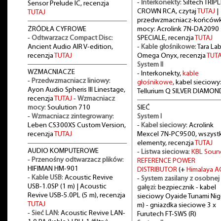
-
Interkonekty
: Siltech TRIPL
Sensor Prelude IC, recenzja
CROWN RCA, czytaj
TUTAJ
|
TUTAJ
przedwzmacniacz-końców
ŻRÓDŁA CYFROWE
mocy: Acrolink 7N-DA2090
-
Odtwarzacz Compact Disc
:
SPECIALE, recenzja
TUTAJ
Ancient Audio AIR V-edition,
-
Kable głośnikowe
: Tara La
recenzja
TUTAJ
Omega Onyx, recenzja
TUTA
System II
WZMACNIACZE
- Interkonekty,
kable
-
Przedwzmacniacz liniowy
:
głośnikowe
, kabel sieciowy
Ayon Audio Spheris III Linestage,
Tellurium Q SILVER DIAMON
recenzja
TUTAJ
-
Wzmacniacz
mocy
: Soulution 710
SIEĆ
-
Wzmacniacz zintegrowany
:
System I
Leben CS300XS Custom Version,
-
Kabel sieciowy
: Acrolink
recenzja
TUTAJ
Mexcel 7N-PC9500, wszystk
elementy, recenzja
TUTAJ
AUDIO KOMPUTEROWE
-
Listwa sieciowa
:
KBL Soun
-
Przenośny odtwarzacz plików
:
REFERENCE POWER
HIFIMAN HM-901
DISTRIBUTOR
(+
Himalaya A
-
Kable USB
: Acoustic Revive
-
System zasilany z osobnej
USB-1.0SP (1 m) | Acoustic
gałęzi
: bezpiecznik - kabel
Revive USB-5.0PL (5 m), recenzja
sieciowy Oyaide Tunami Nig
TUTAJ
m) - gniazdka sieciowe 3 x
-
Sieć LAN
: Acoustic Revive LAN-
Furutech FT-SWS (R)