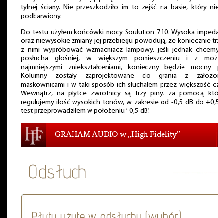
tylnej ściany. Nie przeszkodziło im to zejść na basie, który ni
podbarwiony.
Do testu użyłem końcówki mocy Soulution 710. Wysoka impeda
oraz niewysokie zmiany jej przebiegu powodują, że koniecznie t
z nimi wypróbować wzmacniacz lampowy. jeśli jednak chcemy
posłucha głośniej, w większym pomieszczeniu i z możl
najmniejszymi zniekształceniami, konieczny będzie mocny p
Kolumny zostały zaprojektowane do grania z założo
maskownicami i w taki sposób ich słuchałem przez większość c
Wewnątrz, na płytce zwrotnicy są trzy piny, za pomocą któ
regulujemy ilość wysokich tonów, w zakresie od -0,5 dB do +0,
test przeprowadziłem w położeniu ‘-0,5 dB’.
GRAHAM AUDIO w „High Fidelity”
Płyty użyte w odsłuchu (wybór)