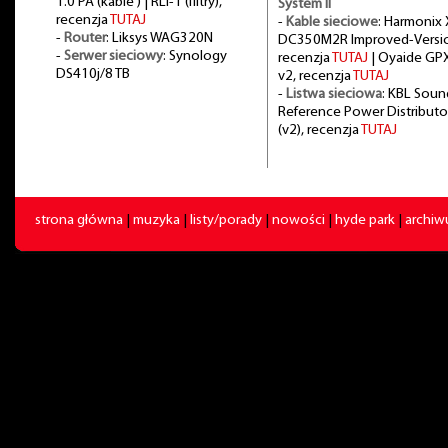
1.0 PA (kable ) | RLI-1 (filtry),
System II
recenzja
TUTAJ
-
Kable sieciowe
: Harmonix 
-
Router
: Liksys WAG320N
DC350M2R Improved-Versi
-
Serwer sieciowy
: Synology
recenzja
TUTAJ
| Oyaide GP
DS410j/8 TB
v2, recenzja
TUTAJ
-
Listwa sieciowa
: KBL Soun
Reference Power Distributo
(v2), recenzja
TUTAJ
strona główna
|
muzyka
|
listy/porady
|
nowości
|
hyde park
|
archi