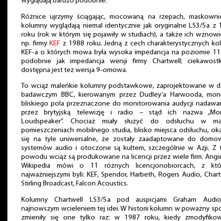
wyglądają bardzo podobnie.
Różnice ujrzymy ściągając, mocowaną na rzepach, maskowni
kolumny wyglądają niemal identycznie jak oryginalne LS3/5a z
roku (rok w którym się pojawiły w studiach), a także ich wznowi
np. firmy
KEF
z 1988 roku. Jedną z cech charakterystycznych ko
KEF-a o których mowa była wysoka impedancja na poziomie 11
podobnie jak impedancja wersji firmy Chartwell; ciekawost
dostępna jest też wersja 9-omowa.
To wciąż maleńkie kolumny podstawkowe, zaprojektowane w dz
badawczym BBC, kierowanym przez Dudley’a Harwooda, moni
bliskiego pola przeznaczone do monitorowania audycji nadawa
przez brytyjską telewizję i radio – stąd ich nazwa „Mon
Loudspeaker”. Chociaż miały służyć do odsłuchu w ma
pomieszczeniach mobilnego studia, blisko miejsca odsłuchu, ok
się na tyle uniwersalne, że zostały zaadaptowane do domo
systemów audio i otoczone są kultem, szczególnie w Azji. Z 
powodu wciąż są produkowane na licencji przez wiele firm. Angi
Wikipedia mówi o 11 różnych licencjonobiorcach, z któ
najważniejszymi byli: KEF, Spendor, Harbeth, Rogers Audio, Chart
Stirling Broadcast, Falcon Acoustics.
Kolumny Chartwell LS3/5a pod auspicjami Graham Audi
najnowszym wcieleniem tej idei. W historii kolumn w poważny s
zmieniły się one tylko raz: w 1987 roku, kiedy zmodyfiko