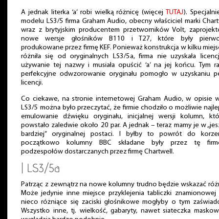
A jednak literka ‘a’ robi wielką różnicę (więcej
TUTAJ
). Specjalni
modelu LS3/5 firma Graham Audio, obecny właściciel marki Chart
wraz z brytyjskim producentem przetworników Volt, zaprojekt
nowe wersje głośników B110 i T27, które były pierwo
produkowane przez firmę KEF. Ponieważ konstrukcja w kilku miej
różniła się od oryginalnych LS3/5a, firma nie uzyskała licenc
używanie tej nazwy i musiała opuścić ‘a’ na jej końcu. Tym r
perfekcyjne odwzorowanie oryginału pomogło w uzyskaniu pe
licencji.
Co ciekawe, na stronie internetowej Graham Audio, w opisie w
LS3/5 można było przeczytać, że firmie chodziło o możliwie najl
emulowanie dźwięku oryginału, inicjalnej wersji kolumn, któ
powstało zaledwie około 20 par. A jednak – teraz mamy je w „je
bardziej” oryginalnej postaci. I byłby to powrót do korze
początkowo kolumny BBC składane były przez tę fir
podzespołów dostarczanych przez firmę Chartwell.
| LS3/5a
Patrząc z zewnątrz na nowe kolumny trudno będzie wskazać róż
Może jedynie inne miejsce przyklejenia tabliczki znamionowej
nieco różniące się zaciski głośnikowe mogłyby o tym zaświadc
Wszystko inne, tj. wielkość, gabaryty, nawet siateczka maskow