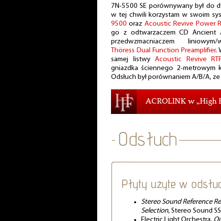
7N-5500 SE porównywany był do dwó
w tej chwili korzystam w swoim sy
9500
oraz
Acoustic Revive Power R
go z odtwarzaczem CD Ancient A
przedwzmacniaczem liniowym
Thöress Dual Function Preamplifier
.
samej listwy
Acoustic Revive RT
gniazdka ściennego 2-metrowym k
Odsłuch był porównaniem A/B/A, ze 
ACROLINK w „High F
Płyty użyte w odsłu
Stereo Sound Reference Re
Selection
, Stereo Sound S
Electric Light Orchestra,
Ou