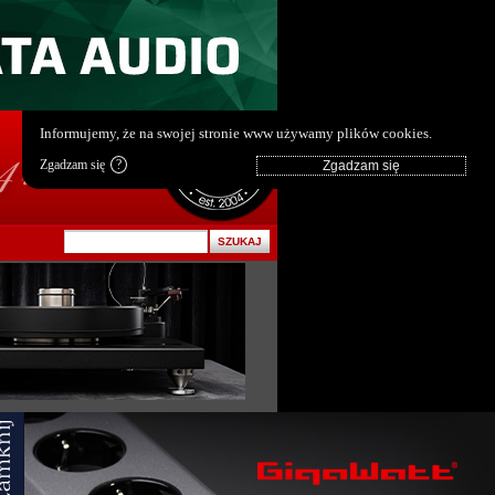
pl
|
en
Informujemy, że na swojej stronie www używamy plików cookies.
Zgadzam się
?