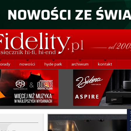
porady
nowości
hyde park
archiwum
kontakt