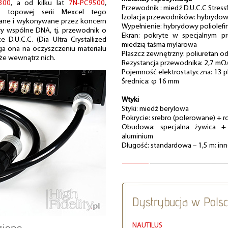
300
, a od kilku lat
7N-PC9500
,
Przewodnik : miedź D.U.C.C Stress
o topowej serii Mexcel tego
Izolacja przewodników: hybrydowy
ane i wykonywane przez koncern
Wypełnienie: hybrydowy poliolefi
iły wspólne DNA, tj. przewodnik o
Ekran: pokryte w specjalnym p
D.U.C.C. (Dia Ultra Crystallized
miedzią taśma mylarowa
ega ona na oczyszczeniu materiału
Płaszcz zewnętrzny: poliuretan 
akże wewnątrz nich.
Rezystancja przewodnika: 2,7 mΩ
Pojemność elektrostatyczna: 13 
Średnica: φ 16 mm
Wtyki
Styki: miedź berylowa
Pokrycie: srebro (polerowane) + r
Obudowa: specjalna żywica 
aluminium
Długość: standardowa – 1,5 m; in
Dystrybucja w Pols
NAUTILUS