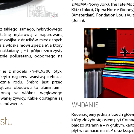
z MoMA (Nowy Jork), The Tate Mode
Blitz (Tokio), Opera House (Sidney
(Amsterdam), Fondation Louis Vuitt
(Berlin).
u z takiego samego, hybrydowego
o taśmę mylarową z naparowaną
st owijka z drucików miedzianych
 z włoska mówi „speziale”, a który
akładany jest półprzezroczysty
znie poliuretanu, odpornego na
y je z modelu 7N-PC9500. Styki
ryto najpierw warstwą srebra, a
cznie rodu. Srebro jest przed
ętrzna obudowa to aluminium i
cionką w włókna węglowego
wanej żywicy. Kable dostępne są
WYDANIE
a zamówienie.
Recenzujemy jedną z trzech główn
który złożyło się osiem płyt Comp
bardzo starannie – w grubym, ka
płyt w formacie mini LP oraz książ