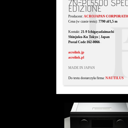
7N-PC5500 SPEC
EDIZIONE
Producent:
ACROJAPAN CORPORATI
Cena (w czasie testu):
7790 zł/1,5 m
Kontakt:
21-9 Ichigayadaimachi
Shinjuku-Ku Tokyo | Japan
Postal Code 162-0066
acrolink.jp
acrolink.pl
MADE IN JAPAN
Do testu dostarczyła firma:
NAUTILUS