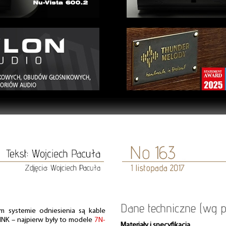
Dane techniczne (wg p
m systemie odniesienia są kable
LINK – najpierw były to modele
7N-
Materiały i specyfikacja