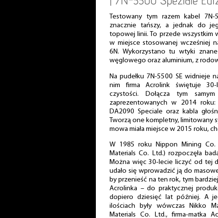
| 7N-5500 Speziale Edi
Testowany tym razem kabel 7N-55
znacznie tańszy, a jednak do j
topowej linii. To przede wszystkim
w miejsce stosowanej wcześniej 
6N. Wykorzystano tu wtyki znane z
węglowego oraz aluminium, z rodow
Na pudełku 7N-5500 SE widnieje n
nim firma Acrolink świętuje 30-
czystości. Dołącza tym samy
zaprezentowanych w 2014 roku:
DA2090 Speciale oraz kabla głośn
Tworzą one kompletny, limitowany sy
mowa miała miejsce w 2015 roku, cho
W 1985 roku Nippon Mining Co. 
Materials Co. Ltd.) rozpoczęła bad
Można więc 30-lecie liczyć od tej 
udało się wprowadzić ją do masowe
by przenieść na ten rok, tym bardzie
Acrolinka – do praktycznej produkc
dopiero dziesięć lat później. A 
ilościach były wówczas Nikko Mat
Materials Co. Ltd., firma-matka A