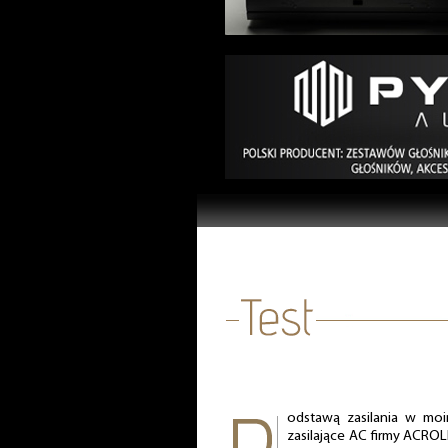
odstawą zasilania w moi
zasilające AC firmy ACRO