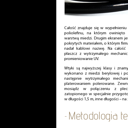
Całość znajduje się w wypełnieni
poliolefinu, na którym owinięt
warstwą miedzi. Drugim ekranem je
pokrytych materiałem, o którym firma
nadał kablowi nazwę. Na całość n
płaszcz z wytrzymałego mechanic
promieniowanie UV.
Wtyki są najwyższej klasy i znam
wykonano z miedzi berylowej i pok
następnie wytrzymałego mechani
platerowaniem polerowane. Zewn
mosiądz w połączeniu z ple
zatopionego w specjalnie przygoto
w długości 1,5 m, inne długości – n