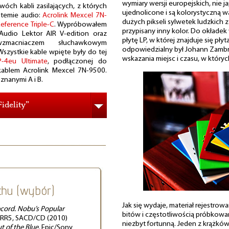
wymiary wersji europejskich, nie j
ch kabli zasilających, z których
ujednolicone i są kolorystyczną 
stemie audio:
Acrolink Mexcel 7N-
dużych pikseli sylwetek ludzkich z
eference Triple-C
. Wypróbowałem
przypisany inny kolor. Do okładek
udio Lektor AIR V-edition oraz
płytę LP, w której znajduje się pł
/wzmacniaczem słuchawkowym
odpowiedzialny był Johann Zambry
 Wszystkie kable wpięte były do tej
wskazania miejsc i czasu, w który
P-4eu Ultimate
, podłączonej do
ablem Acrolink Mexcel 7N-9500.
znanymi A i B.
idelity”
chu (wybór)
Jak się wydaje, materiał rejestrow
cord. Nobu’s Popular
bitów i częstotliwością próbkowa
SRR5, SACD/CD (2010)
niezbyt fortunną. Jeden z krążków,
t of the Blue
, Epic/Sony