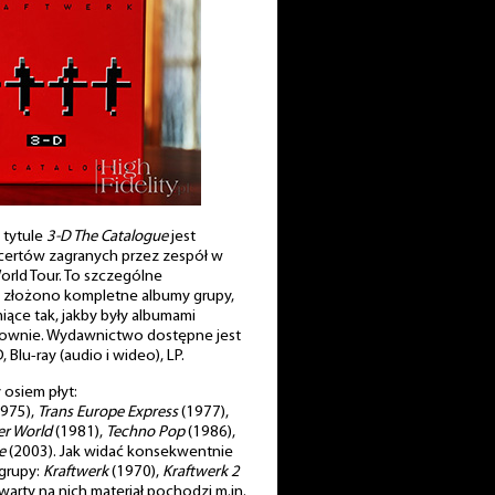
 tytule
3-D The Catalogue
jest
ertów zagranych przez zespół w
rld Tour. To szczególne
 złożono kompletne albumy grupy,
ące tak, jakby były albumami
onownie. Wydawnictwo dostępne jest
 Blu-ray (audio i wideo), LP.
osiem płyt:
975),
Trans Europe Express
(1977),
r World
(1981),
Techno Pop
(1986),
e
(2003). Jak widać konsekwentnie
 grupy:
Kraftwerk
(1970),
Kraftwerk 2
warty na nich materiał pochodzi m.in.