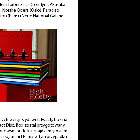
rn Turbine Hall (Londyn), Akasaka
), Norske Opera (Oslo), Paradiso
on (Paris) i Neue National Galerie
ych wersji wydawnictwa, tj. box na
act Disc. Box został przygotowany
rtonowym pudełku znajdziemy osiem
eczkę; „mini LP” ma w tym przypadku