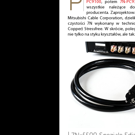
PC9100
, potem
7N-PC9
wszystkie należące d
producenta. Zaprojektow
Mitsubishi Cable Corporation, dziel
czystości 7N wykonany w technice 
Copper) Stressfree. W skrócie, pol
nie tylko na styku kryształów, ale t