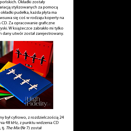
apońskich. Okładki zostały
wariacją stylizowanych za pomocą
 okładki pudełka, każda płyta ma
 wsuwa się coś w rodzaju koperty na
yta CD. Za opracowanie graficzne
ski. W książeczce zabrakło mi tylko
ch dany utwór został zarejestrowany.
any był cyfrowo, z rozdzielczością 24
nia 48 kHz, z punktu widzenia CD
 tj.
The Mix
(Nr 7) został