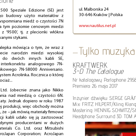
zione
ul. Malborska 24
00 Speziale Edizione (SE) jest
30-646 Kraków | Polska
ego budowy użyto materiałów z
 wspomniana miedź o czystości 7N
www.nautilus.net.pl
na tym poziomie cenowym miedzi
 ‘9500’, tj. z plecionki włókna
anymi stykami.
alepka mówiąca o tym, że wraz z
lecie narodzin miedzi wysokiej
m do dwóch innych kabli SE,
KRAFTWERK
 interkonektu analogowego 7N-
3-D The Catalogue
ikowego 7N-S8000 Anniversario.
stem Acrolinka. Rocznica o której
Nr katalogowy: Parlophone 295
ciaż...
Premiera: 26 maja 2017
Ltd. (obecnie znana jako Nikko
ania nad miedzią o czystości 6N.
Inżynier dźwięku: SERGE GRÄF
daty. Jednak dopiero w roku 1987
Mix: FRITZ HILPERT/Kling Klang
j produkcji, więc obchody można
Mastering: HENNIG SCHMITZ/Stu
j, że – jak mówią materiały firmowe
Headphone Surround 3D: TOM
ji kabli udało się ją zastosować
jedynymi producentami w dużych
erials Co. Ltd. oraz Mitsubishi
croJapan Corporation; AcroJapan