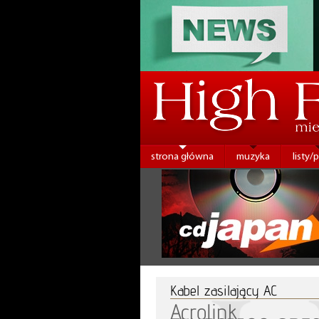
strona główna
muzyka
listy/
Kabel zasilający AC
Acrolink