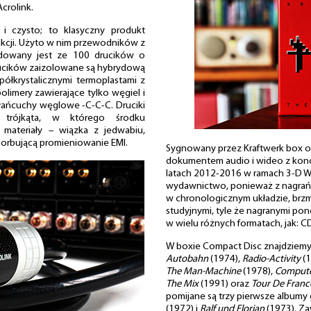
crolink.
i czysto; to klasyczny produkt
odukcji. Użyto w nim przewodników z
udowany jest ze 100 drucików o
rucików zaizolowane są hybrydową
 półkrystalicznymi termoplastami z
limery zawierające tylko węgiel i
łańcuchy węglowe -C-C-C. Druciki
 trójkąta, w którego środku
ateriały – wiązka z jedwabiu,
sorbującą promieniowanie EMI.
Sygnowany przez Kraftwerk box o
dokumentem audio i wideo z konc
latach 2012-2016 w ramach 3-D Wo
wydawnictwo, ponieważ z nagrań
w chronologicznym układzie, brzmi
studyjnymi, tyle że nagranymi p
w wielu różnych formatach, jak: CD,
W boxie Compact Disc znajdziemy 
Autobahn
(1974),
Radio-Activity
(1
The Man-Machine
(1978),
Compute
The Mix
(1991) oraz
Tour De Franc
pomijane są trzy pierwsze albumy
(1972) i
Ralf und Florian
(1973). Za