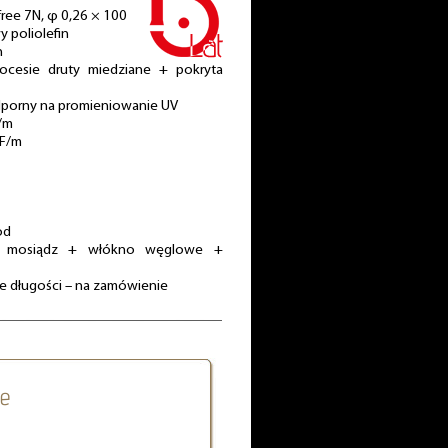
free 7N, φ 0,26 × 100
 poliolefin
n
rocesie druty miedziane + pokryta
odporny na promieniowanie UV
/m
pF/m
od
+ mosiądz + włókno węglowe +
ne długości – na zamówienie
ce