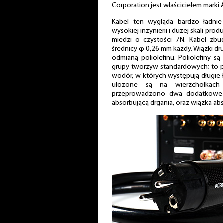
Corporation jest właścicielem marki A
Kabel ten wygląda bardzo ładnie 
wysokiej inżynierii i dużej skali pr
miedzi o czystości 7N. Kabel zb
średnicy φ 0,26 mm każdy. Wiązki d
odmianą poliolefinu. Poliolefiny są
grupy tworzyw standardowych; to po
wodór, w których występują długie 
ułożone są na wierzchołkach
przeprowadzono dwa dodatkowe m
absorbującą drgania, oraz wiązka ab