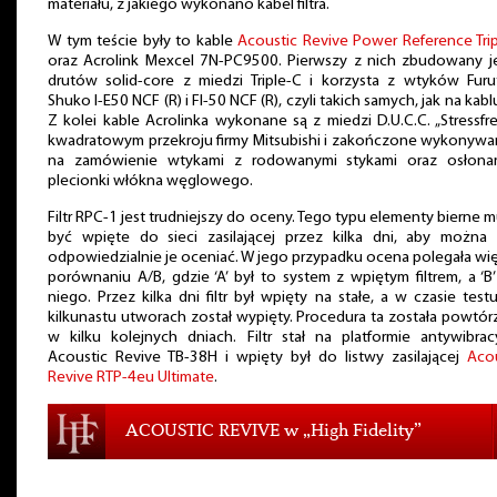
materiału, z jakiego wykonano kabel filtra.
W tym teście były to kable
Acoustic Revive Power Reference Tri
oraz Acrolink Mexcel 7N-PC9500. Pierwszy z nich zbudowany je
drutów solid-core z miedzi Triple-C i korzysta z wtyków Furu
Shuko I-E50 NCF (R) i FI-50 NCF (R), czyli takich samych, jak na kabl
Z kolei kable Acrolinka wykonane są z miedzi D.U.C.C. „Stressfr
kwadratowym przekroju firmy Mitsubishi i zakończone wykonywa
na zamówienie wtykami z rodowanymi stykami oraz osłona
plecionki włókna węglowego.
Filtr RPC-1 jest trudniejszy do oceny. Tego typu elementy bierne 
być wpięte do sieci zasilającej przez kilka dni, aby można 
odpowiedzialnie je oceniać. W jego przypadku ocena polegała wi
porównaniu A/B, gdzie ‘A’ był to system z wpiętym filtrem, a ‘B
niego. Przez kilka dni filtr był wpięty na stałe, a w czasie test
kilkunastu utworach został wypięty. Procedura ta została powtó
w kilku kolejnych dniach. Filtr stał na platformie antywibrac
Acoustic Revive TB-38H i wpięty był do listwy zasilającej
Acou
Revive RTP-4eu Ultimate
.
ACOUSTIC REVIVE w „High Fidelity”