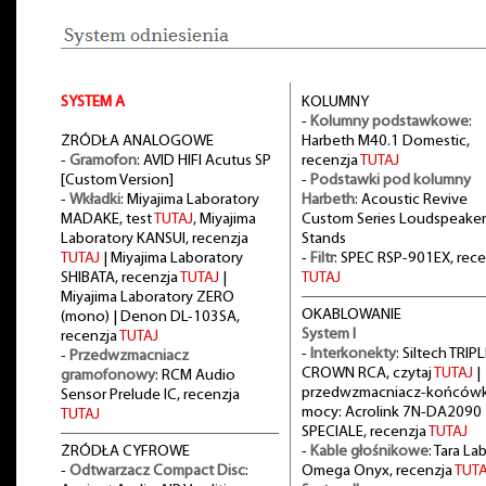
SYSTEM A
KOLUMNY
-
Kolumny podstawkowe
:
ŻRÓDŁA ANALOGOWE
Harbeth M40.1 Domestic,
-
Gramofon
: AVID HIFI Acutus SP
recenzja
TUTAJ
[Custom Version]
-
Podstawki pod kolumny
-
Wkładki
: Miyajima Laboratory
Harbeth
: Acoustic Revive
MADAKE, test
TUTAJ
, Miyajima
Custom Series Loudspeaker
Laboratory KANSUI, recenzja
Stands
TUTAJ
| Miyajima Laboratory
-
Filtr
: SPEC RSP-901EX, rece
SHIBATA, recenzja
TUTAJ
|
TUTAJ
Miyajima Laboratory ZERO
OKABLOWANIE
(mono) | Denon DL-103SA,
System I
recenzja
TUTAJ
-
Interkonekty
: Siltech TRIPL
-
Przedwzmacniacz
CROWN RCA, czytaj
TUTAJ
|
gramofonowy
: RCM Audio
przedwzmacniacz-końców
Sensor Prelude IC, recenzja
mocy: Acrolink 7N-DA2090
TUTAJ
SPECIALE, recenzja
TUTAJ
ŻRÓDŁA CYFROWE
-
Kable głośnikowe
: Tara La
-
Odtwarzacz Compact Disc
:
Omega Onyx, recenzja
TUTA