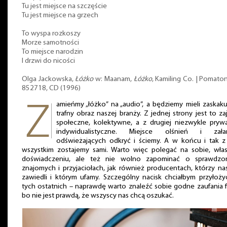
Tu jest miejsce na szczęście
Tu jest miejsce na grzech
To wyspa rozkoszy
Morze samotności
To miejsce narodzin
I drzwi do nicości
Olga Jackowska,
Łóżko
w: Maanam,
Łóżko
, Kamiling Co. | Pomato
852718, CD (1996)
amieńmy „łóżko” na „audio”, a będziemy mieli zaskak
trafny obraz naszej branży. Z jednej strony jest to za
społeczne, kolektywne, a z drugiej niezwykle pryw
indywidualistyczne. Miejsce olśnień i zała
odświeżających odkryć i ściemy. A w końcu i tak z
wszystkim zostajemy sami. Warto więc polegać na sobie, wła
doświadczeniu, ale też nie wolno zapominać o sprawdzo
znajomych i przyjaciołach, jak również producentach, którzy na
zawiedli i którym ufamy. Szczególny nacisk chciałbym przyłoż
tych ostatnich – naprawdę warto znaleźć sobie godne zaufania f
bo nie jest prawdą, że wszyscy nas chcą oszukać.