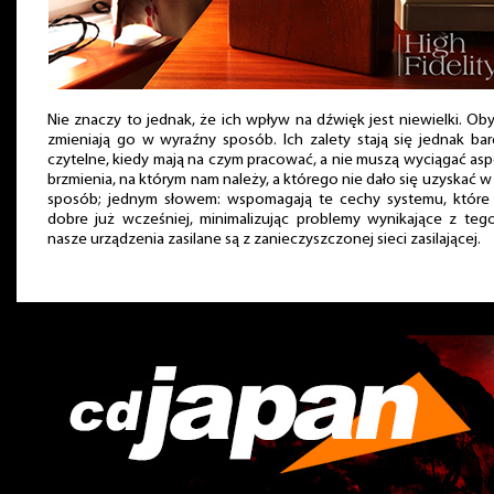
Nie znaczy to jednak, że ich wpływ na dźwięk jest niewielki. O
zmieniają go w wyraźny sposób. Ich zalety stają się jednak bar
czytelne, kiedy mają na czym pracować, a nie muszą wyciągać as
brzmienia, na którym nam należy, a którego nie dało się uzyskać w
sposób; jednym słowem: wspomagają te cechy systemu, które 
dobre już wcześniej, minimalizując problemy wynikające z teg
nasze urządzenia zasilane są z zanieczyszczonej sieci zasilającej.