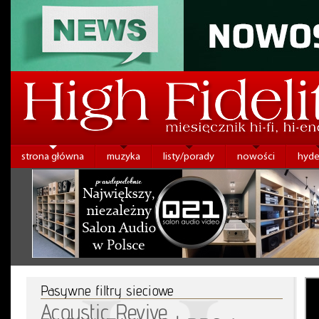
strona główna
muzyka
listy/porady
nowości
hyde
Pasywne filtry sieciowe
Acoustic Revive