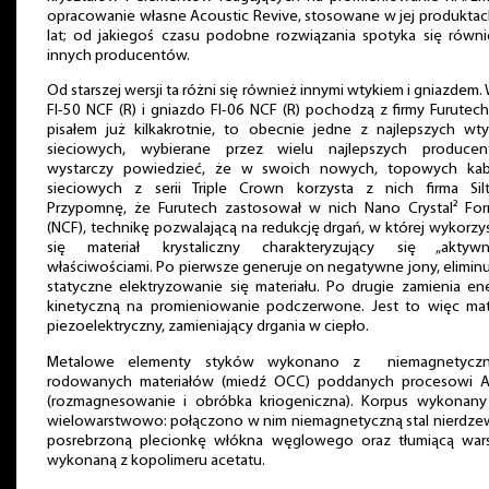
opracowanie własne Acoustic Revive, stosowane w jej produkta
lat; od jakiegoś czasu podobne rozwiązania spotyka się równi
innych producentów.
Od starszej wersji ta różni się również innymi wtykiem i gniazdem.
FI-50 NCF (R) i gniazdo FI-06 NCF (R) pochodzą z firmy Furutech
pisałem już kilkakrotnie, to obecnie jedne z najlepszych wt
sieciowych, wybierane przez wielu najlepszych producen
wystarczy powiedzieć, że w swoich nowych, topowych kab
sieciowych z serii Triple Crown korzysta z nich firma Silt
Przypomnę, że Furutech zastosował w nich Nano Crystal² For
(NCF), technikę pozwalającą na redukcję drgań, w której wykorzy
się materiał krystaliczny charakteryzujący się „aktywn
właściwościami. Po pierwsze generuje on negatywne jony, elimin
statyczne elektryzowanie się materiału. Po drugie zamienia en
kinetyczną na promieniowanie podczerwone. Jest to więc mate
piezoelektryczny, zamieniający drgania w ciepło.
Metalowe elementy styków wykonano z niemagnetyczn
rodowanych materiałów (miedź OCC) poddanych procesowi A
(rozmagnesowanie i obróbka kriogeniczna). Korpus wykonany 
wielowarstwowo: połączono w nim niemagnetyczną stal nierdzew
posrebrzoną plecionkę włókna węglowego oraz tłumiącą war
wykonaną z kopolimeru acetatu.