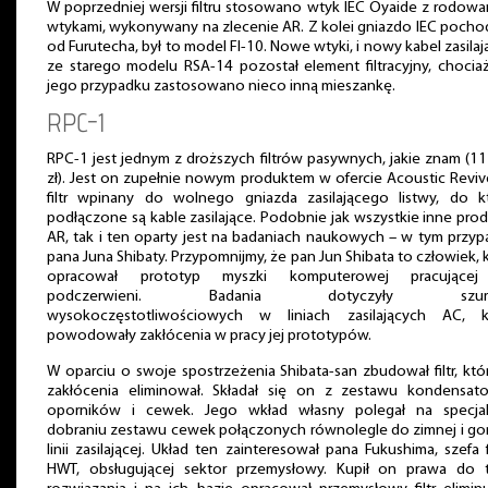
W poprzedniej wersji filtru stosowano wtyk IEC Oyaide z rodow
wtykami, wykonywany na zlecenie AR. Z kolei gniazdo IEC pocho
od Furutecha, był to model FI-10. Nowe wtyki, i nowy kabel zasilaj
ze starego modelu RSA-14 pozostał element filtracyjny, chocia
jego przypadku zastosowano nieco inną mieszankę.
RPC-1
RPC-1 jest jednym z droższych filtrów pasywnych, jakie znam (1
zł). Jest on zupełnie nowym produktem w ofercie Acoustic Reviv
filtr wpinany do wolnego gniazda zasilającego listwy, do kt
podłączone są kable zasilające. Podobnie jak wszystkie inne pro
AR, tak i ten oparty jest na badaniach naukowych – w tym przy
pana Juna Shibaty. Przypomnijmy, że pan Jun Shibata to człowiek, 
opracował prototyp myszki komputerowej pracujące
podczerwieni. Badania dotyczyły szu
wysokoczęstotliwościowych w liniach zasilających AC, k
powodowały zakłócenia w pracy jej prototypów.
W oparciu o swoje spostrzeżenia Shibata-san zbudował filtr, któ
zakłócenia eliminował. Składał się on z zestawu kondensato
oporników i cewek. Jego wkład własny polegał na specja
dobraniu zestawu cewek połączonych równolegle do zimnej i go
linii zasilającej. Układ ten zainteresował pana Fukushima, szefa 
HWT, obsługującej sektor przemysłowy. Kupił on prawa do 