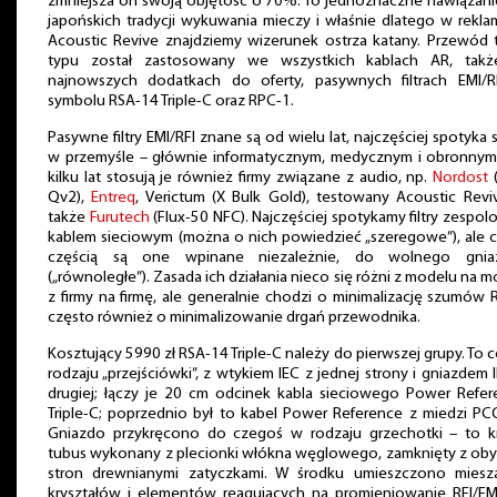
zmniejsza on swoją objętość o 70%. To jednoznaczne nawiązani
japońskich tradycji wykuwania mieczy i właśnie dlatego w rekl
Acoustic Revive znajdziemy wizerunek ostrza katany. Przewód 
typu został zastosowany we wszystkich kablach AR, tak
najnowszych dodatkach do oferty, pasywnych filtrach EMI/R
symbolu RSA-14 Triple-C oraz RPC-1.
Pasywne filtry EMI/RFI znane są od wielu lat, najczęściej spotyka s
w przemyśle – głównie informatycznym, medycznym i obronnym
kilku lat stosują je również firmy związane z audio, np.
Nordost
Qv2),
Entreq
, Verictum (X Bulk Gold), testowany Acoustic Revi
także
Furutech
(Flux-50 NFC). Najczęściej spotykamy filtry zespol
kablem sieciowym (można o nich powiedzieć „szeregowe”), ale 
częścią są one wpinane niezależnie, do wolnego gnia
(„równoległe”). Zasada ich działania nieco się różni z modelu na m
z firmy na firmę, ale generalnie chodzi o minimalizację szumów R
często również o minimalizowanie drgań przewodnika.
Kosztujący 5990 zł RSA-14 Triple-C należy do pierwszej grupy. To 
rodzaju „przejściówki”, z wtykiem IEC z jednej strony i gniazdem 
drugiej; łączy je 20 cm odcinek kabla sieciowego Power Refer
Triple-C; poprzednio był to kabel Power Reference z miedzi P
Gniazdo przykręcono do czegoś w rodzaju grzechotki – to kr
tubus wykonany z plecionki włókna węglowego, zamknięty z ob
stron drewnianymi zatyczkami. W środku umieszczono miesz
kryształów i elementów reagujących na promieniowanie RFI/EMI