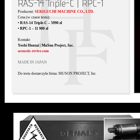
RAS-14 Triple-C | RPC-1
Producent:
SEKIGUCHI MACHINE CO., LTD.
Cena (w czasie testu):
• RAS-14 Triple-C – 5990 zł
• RPC-1 – 11 900 zł
Kontakt:
Yoshi Hontai | MuSon Project, Inc.
acoustic-revive.com
MADE IN JAPAN
Do testu dostarczyła firma:
MUSON PROJECT, Inc.