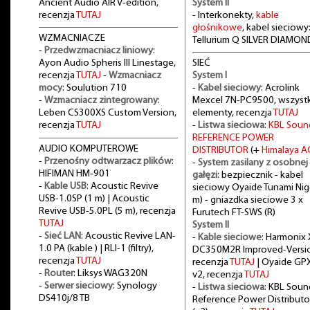
Ancient Audio AIR V-edition,
System II
recenzja
TUTAJ
- Interkonekty,
kable
głośnikowe
, kabel sieciowy
WZMACNIACZE
Tellurium Q SILVER DIAMON
-
Przedwzmacniacz liniowy
:
Ayon Audio Spheris III Linestage,
SIEĆ
recenzja
TUTAJ
-
Wzmacniacz
System I
mocy
: Soulution 710
-
Kabel sieciowy
: Acrolink
-
Wzmacniacz zintegrowany
:
Mexcel 7N-PC9500, wszystk
Leben CS300XS Custom Version,
elementy, recenzja
TUTAJ
recenzja
TUTAJ
-
Listwa sieciowa
:
KBL Soun
REFERENCE POWER
AUDIO KOMPUTEROWE
DISTRIBUTOR
(+
Himalaya A
-
Przenośny odtwarzacz plików
:
-
System zasilany z osobnej
HIFIMAN HM-901
gałęzi
: bezpiecznik - kabel
-
Kable USB
: Acoustic Revive
sieciowy Oyaide Tunami Nig
USB-1.0SP (1 m) | Acoustic
m) - gniazdka sieciowe 3 x
Revive USB-5.0PL (5 m), recenzja
Furutech FT-SWS (R)
TUTAJ
System II
-
Sieć LAN
: Acoustic Revive LAN-
-
Kable sieciowe
: Harmonix 
1.0 PA (kable ) | RLI-1 (filtry),
DC350M2R Improved-Versi
recenzja
TUTAJ
recenzja
TUTAJ
| Oyaide GP
-
Router
: Liksys WAG320N
v2, recenzja
TUTAJ
-
Serwer sieciowy
: Synology
-
Listwa sieciowa
: KBL Soun
DS410j/8 TB
Reference Power Distributo