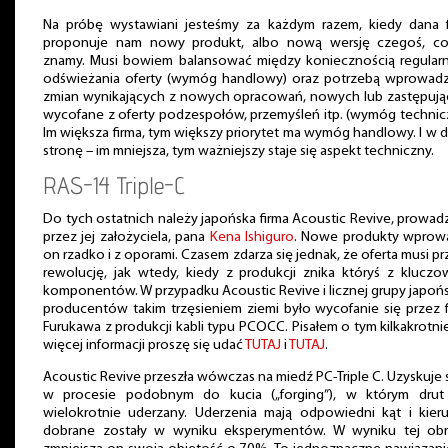
Na próbę wystawiani jesteśmy za każdym razem, kiedy dana f
proponuje nam nowy produkt, albo nową wersję czegoś, co
znamy. Musi bowiem balansować między koniecznością regular
odświeżania oferty (wymóg handlowy) oraz potrzebą wprowadz
zmian wynikających z nowych opracowań, nowych lub zastępują
wycofane z oferty podzespołów, przemyśleń itp. (wymóg technic
Im większa firma, tym większy priorytet ma wymóg handlowy. I w 
stronę – im mniejsza, tym ważniejszy staje się aspekt techniczny.
RAS-14 Triple-C
Do tych ostatnich należy japońska firma Acoustic Revive, prowa
przez jej założyciela, pana
Kena Ishiguro
. Nowe produkty wprow
on rzadko i z oporami. Czasem zdarza się jednak, że oferta musi pr
rewolucję, jak wtedy, kiedy z produkcji znika któryś z klucz
komponentów. W przypadku Acoustic Revive i licznej grupy japoń
producentów takim trzęsieniem ziemi było wycofanie się przez 
Furukawa z produkcji kabli typu PCOCC. Pisałem o tym kilkakrotni
więcej informacji proszę się udać
TUTAJ
i
TUTAJ
.
Acoustic Revive przeszła wówczas na miedź PC-Triple C. Uzyskuje s
w procesie podobnym do kucia („forging”), w którym drut 
wielokrotnie uderzany. Uderzenia mają odpowiedni kąt i kieru
dobrane zostały w wyniku eksperymentów. W wyniku tej obr