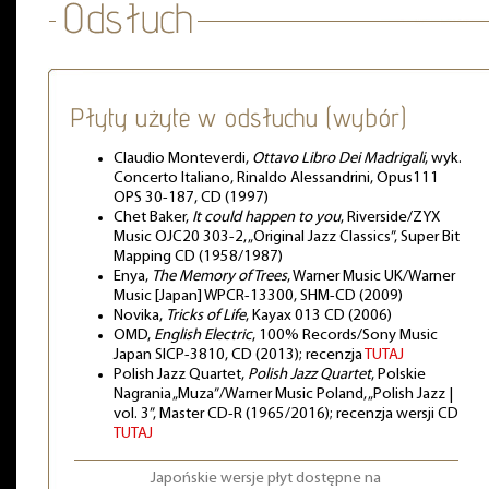
Płyty użyte w odsłuchu (wybór)
Claudio Monteverdi,
Ottavo Libro Dei Madrigali
, wyk.
Concerto Italiano, Rinaldo Alessandrini, Opus111
OPS 30-187, CD (1997)
Chet Baker,
It could happen to you
, Riverside/ZYX
Music OJC20 303-2, „Original Jazz Classics”, Super Bit
Mapping CD (1958/1987)
Enya,
The Memory of Trees
, Warner Music UK/Warner
Music [Japan] WPCR-13300, SHM-CD (2009)
Novika,
Tricks of Life
, Kayax 013 CD (2006)
OMD,
English Electric
, 100% Records/Sony Music
Japan SICP-3810, CD (2013); recenzja
TUTAJ
Polish Jazz Quartet,
Polish Jazz Quartet
, Polskie
Nagrania „Muza”/Warner Music Poland, „Polish Jazz |
vol. 3”, Master CD-R (1965/2016); recenzja wersji CD
TUTAJ
Japońskie wersje płyt dostępne na