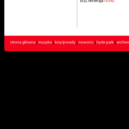
(v2), recenzja
TUTAJ
strona główna
|
muzyka
|
listy/porady
|
nowości
|
hyde park
|
archi