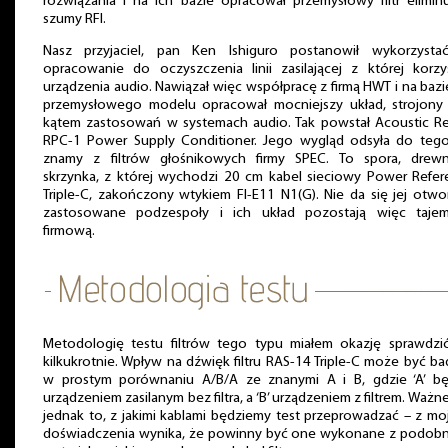
rozwiązania i na ich bazie opracował przemysłowy filtr elimin
szumy RFI.
Nasz przyjaciel, pan Ken Ishiguro postanowił wykorzysta
opracowanie do oczyszczenia linii zasilającej z której korzy
urządzenia audio. Nawiązał więc współpracę z firmą HWT i na bazi
przemysłowego modelu opracował mocniejszy układ, strojony
kątem zastosowań w systemach audio. Tak powstał Acoustic Re
RPC-1 Power Supply Conditioner. Jego wygląd odsyła do tego
znamy z filtrów głośnikowych firmy SPEC. To spora, drewn
skrzynka, z której wychodzi 20 cm kabel sieciowy Power Refer
Triple-C, zakończony wtykiem FI-E11 N1(G). Nie da się jej otwo
zastosowane podzespoły i ich układ pozostają więc tajem
firmową.
Metodologię testu filtrów tego typu miałem okazję sprawdzić
kilkukrotnie. Wpływ na dźwięk filtru RAS-14 Triple-C może być b
w prostym porównaniu A/B/A ze znanymi A i B, gdzie ‘A’ bę
urządzeniem zasilanym bez filtra, a ‘B’ urządzeniem z filtrem. Ważne
jednak to, z jakimi kablami będziemy test przeprowadzać – z m
doświadczenia wynika, że powinny być one wykonane z podob