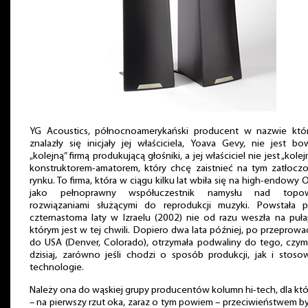
YG Acoustics, północnoamerykański producent w nazwie któ
znalazły się inicjały jej właściciela, Yoava Gevy, nie jest b
„kolejną” firmą produkującą głośniki, a jej właściciel nie jest „kole
konstruktorem-amatorem, który chcę zaistnieć na tym zatłocz
rynku. To firma, która w ciągu kilku lat wbiła się na high-endowy 
jako pełnoprawny współuczestnik namysłu nad topo
rozwiązaniami służącymi do reprodukcji muzyki. Powstała p
czternastoma laty w Izraelu (2002) nie od razu weszła na puł
którym jest w tej chwili. Dopiero dwa lata później, po przeprow
do USA (Denver, Colorado), otrzymała podwaliny do tego, czym
dzisiaj, zarówno jeśli chodzi o sposób produkcji, jak i stos
technologie.
Należy ona do wąskiej grupy producentów kolumn hi-tech, dla kt
– na pierwszy rzut oka, zaraz o tym powiem – przeciwieństwem b