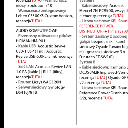
recenzja
TUTAJ
-
Wzmacniacz
System I
mocy
: Soulution 710
-
Kabel sieciowy
: Acrolink
-
Wzmacniacz zintegrowany
:
Mexcel 7N-PC9500, wszystk
Leben CS300XS Custom Version,
elementy, recenzja
TUTAJ
recenzja
TUTAJ
-
Listwa sieciowa
:
KBL Soun
REFERENCE POWER
AUDIO KOMPUTEROWE
DISTRIBUTOR
(+
Himalaya A
-
Przenośny odtwarzacz plików
:
-
System zasilany z osobnej
HIFIMAN HM-901
gałęzi
: bezpiecznik - kabel
-
Kable USB
: Acoustic Revive
sieciowy Oyaide Tunami Nig
USB-1.0SP (1 m) | Acoustic
m) - gniazdka sieciowe 3 x
Revive USB-5.0PL (5 m), recenzja
Furutech FT-SWS (R)
TUTAJ
System II
-
Sieć LAN
: Acoustic Revive LAN-
-
Kable sieciowe
: Harmonix 
1.0 PA (kable ) | RLI-1 (filtry),
DC350M2R Improved-Versi
recenzja
TUTAJ
recenzja
TUTAJ
| Oyaide GP
-
Router
: Liksys WAG320N
v2, recenzja
TUTAJ
-
Serwer sieciowy
: Synology
-
Listwa sieciowa
: KBL Soun
DS410j/8 TB
Reference Power Distributo
(v2), recenzja
TUTAJ