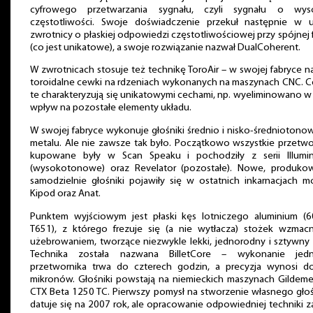
cyfrowego przetwarzania sygnału, czyli sygnału o wyso
częstotliwości. Swoje doświadczenie przekuł następnie w u
zwrotnicy o płaskiej odpowiedzi częstotliwościowej przy spójnej 
(co jest unikatowe), a swoje rozwiązanie nazwał DualCoherent.
W zwrotnicach stosuje też technikę ToroAir – w swojej fabryce n
toroidalne cewki na rdzeniach wykonanych na maszynach CNC. C
te charakteryzują się unikatowymi cechami, np. wyeliminowano w
wpływ na pozostałe elementy układu.
W swojej fabryce wykonuje głośniki średnio i nisko-średniotono
metalu. Ale nie zawsze tak było. Początkowo wszystkie przetwo
kupowane były w Scan Speaku i pochodziły z serii Illumin
(wysokotonowe) oraz Revelator (pozostałe). Nowe, produko
samodzielnie głośniki pojawiły się w ostatnich inkarnacjach m
Kipod oraz Anat.
Punktem wyjściowym jest płaski kęs lotniczego aluminium (6
T651), z którego frezuje się (a nie wytłacza) stożek wzmacn
użebrowaniem, tworzące niezwykle lekki, jednorodny i sztywny 
Technika została nazwana BilletCore – wykonanie jed
przetwornika trwa do czterech godzin, a precyzja wynosi d
mikronów. Głośniki powstają na niemieckich maszynach Gildeme
CTX Beta 1250 TC. Pierwszy pomysł na stworzenie własnego gło
datuje się na 2007 rok, ale opracowanie odpowiedniej techniki z