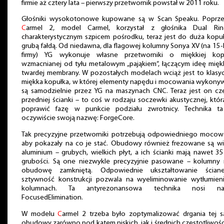
firmie aż cztery lata – pierwszy przetwornik powstał w 2011 roku.
Głośniki wysokotonowe kupowane są w Scan Speaku. Poprze
C
armel 2, model Carmel, korzystał z głośnika Dual Ri
charakterystycznym szpicem pośrodku, teraz jest do duża kopu
grubą fałdą. Od niedawna, dla flagowej kolumny Sonya XV (na 15-
firmy) YG wykonuje własne przetworniki o miękkiej kop
wzmacnianej od tyłu metalowym „pająkiem”, łączącym ideę miękk
twardej membrany. W pozostałych modelach wciąż jest to klasy
miękka kopułka, w której elementy napędu i mocowania wykony
są samodzielnie przez YG na maszynach CNC. Teraz jest on czę
przedniej ścianki – to coś w rodzaju soczewki akustycznej, któ
poprawić fazę w punkcie podziału zwrotnicy. Technika t
oczywiście swoją nazwę: ForgeCore.
Tak precyzyjne przetworniki potrzebują odpowiedniego mocowa
aby pokazały na co je stać. Obudowy również frezowane są wi
aluminium – grubych, wielkich płyt, a ich ścianki mają nawet 
grubości. Są one niezwykle precyzyjnie pasowane – kolumny 
obudowę zamkniętą. Odpowiednie ukształtowanie ścian
sztywność konstrukcji pozwala na wyeliminowanie wytłumien
kolumnach. Ta antyrezonansowa technika nosi n
FocusedElimination.
W modelu
C
armel 2 trzeba było zoptymalizować drgania tej 
obudowy zarówno pod kątem niskich, jak i średnich częstotliwośc