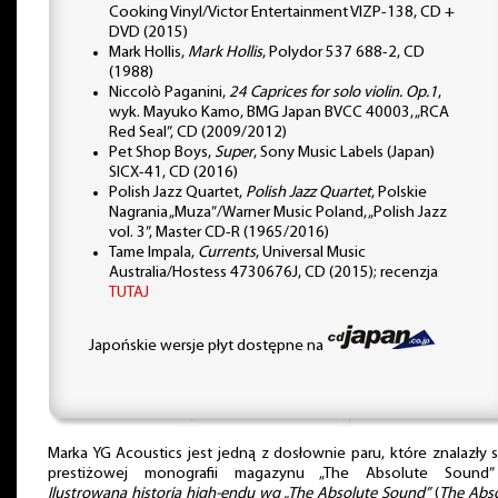
Cooking Vinyl/Victor Entertainment VIZP-138, CD +
DVD (2015)
Mark Hollis,
Mark Hollis
, Polydor 537 688-2, CD
(1988)
Niccolò Paganini,
24 Caprices for solo violin. Op.1
,
wyk. Mayuko Kamo, BMG Japan BVCC 40003, „RCA
Red Seal”, CD (2009/2012)
Pet Shop Boys,
Super
, Sony Music Labels (Japan)
SICX-41, CD (2016)
Polish Jazz Quartet,
Polish Jazz Quartet
, Polskie
Nagrania „Muza”/Warner Music Poland, „Polish Jazz
vol. 3”, Master CD-R (1965/2016)
Tame Impala,
Currents
, Universal Music
Australia/Hostess 4730676J, CD (2015); recenzja
TUTAJ
Japońskie wersje płyt dostępne na
Marka YG Acoustics jest jedną z dosłownie paru, które znalazły 
prestiżowej monografii magazynu „The Absolute Sound”
Ilustrowana historia high-endu wg „The Absolute Sound”
(
The Abs