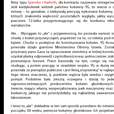
firmy typu
Spendor
i
Harbeth
, dla kontrastu nazywane vintage’o
Jeśli kiedykolwiek widzieli państwo kolumny YG, to wiecie o 
mówię – to genialnie, z niebywałą precyzją wykonane kolumny,
których znakomita większość pozostałych wygląda, jakby wysz
pracowni 12-latka przygotowującego się do konkursu mło
wynalazców.
Ale… Wyciągam to „ale” z przyjemnością, bo pozwala wyrwać si
chwilę z kolein przyzwyczajeń, popatrzeć na to, co robimy pod 
kątem. Chodzi o podejście do konstruowania kolumn. YG Acous
powstała dzięki grantowi Ministerstwa Obrony Izraela. Zosta
przyznany panu Gava za opracowanie zwrotnicy w której konstr
uzyskał płaską odpowiedź częstotliwościową i jednocześnie zn
przesunięcia fazowe. Prace bazowały na tym, czego się nau
studiując, a potem pracując w izraelskim wojsku. YG w dużej m
powstała za pieniądze publiczne i jest firmą „inżynierską” w najle
tego słowa znaczeniu, tj. punktem wyjścia była wiedza i orygi
pomysł. Podobnie była zresztą rozwijana i dzisiaj to jed
najnowocześniejszych producentów kolumn głośnikowyc
świecie, mający własny, wyspecjalizowany park maszynowy oraz 
badawczy, jakiego nie powstydziłyby się najbardziej zaawanso
laboratorium.
I teraz to „ale”: dokładnie w ten sam sposób powołano do istnieni
początku XX wieku, pierwsze kolumny głośnikowe. Ich projekta