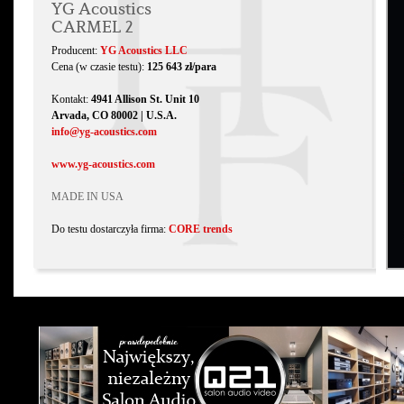
YG Acoustics
CARMEL 2
Producent:
YG Acoustics LLC
Cena (w czasie testu):
125 643 zł/para
Kontakt:
4941 Allison St. Unit 10
Arvada, CO 80002 | U.S.A.
info@yg-acoustics.com
www.yg-acoustics.com
MADE IN USA
Do testu dostarczyła firma:
CORE trends