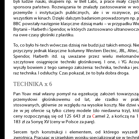
byli ludzie nauki, skupieni np. w Bell Labs, a prace miały częs
sponsora państwo. Rozwiązania te znalazły zastosowanie w woj
przemyśle i instytucjach publicznych, ale i w rozrywce, pr
wszystkim w kinach. Dzięki dalszym badaniom prowadzonym np. 
BBC powstały następnie klasyczne dzisiaj marki – w przypadku Wie
Brytanii – Harbeth i Spendor, w których zastosowano ultranowoc
na owe czasy głośniki z plastiku.
To, co było hi-tech wówczas dzisiaj nie budzi już takich emocji. Ni
przyczyny jednak klasyczne kolumny Western Electric, JBL, Altec,
Spendor, Harbeth itd. są uważane przez wielu melomanó
szczytowe osiągnięcie techniki głośnikowej. I one, i YG Acou
wyszły bowiem z tego samego założenia: technika, technika i je
raz technika. I odsłuchy. Czas pokazał, że to była dobra droga.
TECHNIKA x 6
Pan Yoav miał własny pomysł na egzekucję założeń towarzyszą
przemysłowi głośnikowemu od lat, ale rzadko w prak
stosowanych, głównie ze względu na wysokie koszty. Nie dziwi 
że w jej ofercie są tylko cztery modele (do niedawna trzy), kt
ceny rozpoczynają się od 125 643 zł za
C
armel 2, a kończą na 
183 zł za Sonyę XV (ceny w Polsce za parę).
Sercem tych konstrukcji i elementem, od którego wyszedł 
zwrotnica. Pracując w izraelskim wojsku specjalizował się w techn