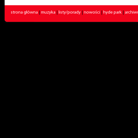
strona główna
|
muzyka
|
listy/porady
|
nowości
|
hyde park
|
archi