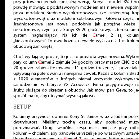
przygotowano jednak specjalną wersję Sonyi – model XV. Choc
prawdę mówiąc, z podstawowym modelem ma niewiele wspóln
poza modułem średnio-wysokotonowym (ze zmienioną kop
wysokotonową) oraz modułem sub-basowym. Główna część ni
średniotonowa jest nowa, podobnie jak potężne wieże 
niskotonowe, czyniące z Sonyi XV 20-głośnikowy, czterokolum
system nagłaśniający. Na ich tle
C
armel 2 są kolum
„kieszonkowymi”. To dwudrożna, niewiele wyższa niż 1 m kolum
obudową zamkniętą.
Choć wydają się proste, to jest to prostota wyrafinowana. Wyko
pary kolumn
C
armel 2 zajmuje 34 godziny pracy maszyn CNC, z 
20 godzin zabiera frezowanie, 11 godzin toczenie, a pozostałe
upływają na polerowaniu i nawijaniu cewek. Każda z kolumn skład
z 1020 elementów, z których niemal wszystkie wykonywan
samodzielnie w fabryce YG Acoustics. Firma przygotowuje n
śruby, służące do skręcania obudów. Jak mówi pan Geva, to je
sposób na to, aby utrzymać wysoką jakość.
SETUP
Kolumny przywieźli do mnie Kerry St. James wraz z ludźmi pols
dystrybutora. Mieliśmy trochę czasu, aby posłuchać muzy
porozmawiać. Druga wspólna sesja miała miejsce przy odbi
kolumn – chciałem, aby panowie usłyszeli je po właściwym ustawi