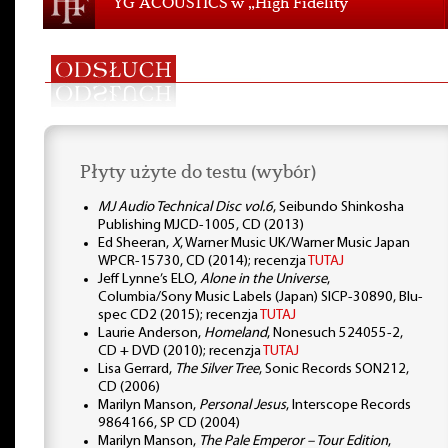
YG ACOUSTICS w „High Fidelity”
Płyty użyte do testu (wybór)
MJ Audio Technical Disc vol.6
, Seibundo Shinkosha
Publishing MJCD-1005, CD (2013)
Ed Sheeran,
X
, Warner Music UK/Warner Music Japan
WPCR-15730, CD (2014); recenzja
TUTAJ
Jeff Lynne’s ELO,
Alone in the Universe
,
Columbia/Sony Music Labels (Japan) SICP-30890, Blu-
spec CD2 (2015); recenzja
TUTAJ
Laurie Anderson,
Homeland
, Nonesuch 524055-2,
CD + DVD (2010); recenzja
TUTAJ
Lisa Gerrard,
The Silver Tree
, Sonic Records SON212,
CD (2006)
Marilyn Manson,
Personal Jesus
, Interscope Records
9864166, SP CD (2004)
Marilyn Manson,
The Pale Emperor – Tour Edition
,