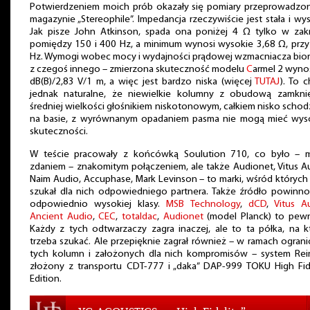
Potwierdzeniem moich prób okazały się pomiary przeprowadzo
magazynie „Stereophile”. Impedancja rzeczywiście jest stała i wy
Jak pisze John Atkinson, spada ona poniżej 4 Ω tylko w zakr
pomiędzy 150 i 400 Hz, a minimum wynosi wysokie 3,68 Ω, przy
Hz. Wymogi wobec mocy i wydajności prądowej wzmacniacza bior
z czegoś innego – zmierzona skuteczność modelu
C
armel 2 wyno
dB(B)/2,83 V/1 m, a więc jest bardzo niska (więcej
TUTAJ
). To 
jednak naturalne, że niewielkie kolumny z obudową zamknię
średniej wielkości głośnikiem niskotonowym, całkiem nisko scho
na basie, z wyrównanym opadaniem pasma nie mogą mieć wyso
skuteczności.
W teście pracowały z końcówką Soulution 710, co było – 
zdaniem – znakomitym połączeniem, ale także Audionet, Vitus A
Naim Audio, Accuphase, Mark Levinson – to marki, wśród któryc
szukał dla nich odpowiedniego partnera. Także źródło powinno
odpowiednio wysokiej klasy.
MSB Technology
,
dCD
,
Vitus A
Ancient Audio
,
CEC
,
totaldac
,
Audionet
(model Planck) to pewn
Każdy z tych odtwarzaczy zagra inaczej, ale to ta półka, na k
trzeba szukać. Ale przepięknie zagrał również – w ramach ogran
tych kolumn i założonych dla nich kompromisów – system Rei
złożony z transportu CDT-777 i „daka” DAP-999 TOKU High Fide
Edition.