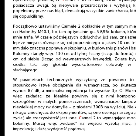
Uprzedzając powiem, że
C
armel 2 to kolumny, które wymagaj
posiadacza uwagi. Są niebywale przezroczyste i wytykają k
popełniony przez nas błąd, demaskują wszystkie zaniechania, kt
się dopuściliśmy.
Początkowo ustawiliśmy Carmele 2 dokładnie w tym samym miej
co Harbethy M40.1, bo tam optymalnie gra 99,9% kolumn, któr
mnie trafia. W czasie późniejszych odsłuchów, już sam, znalazł
lepsze miejsce, różniące się od poprzedniego o jakieś 10 cm. T
mm dało znaczną poprawę w skupieniu, w budowaniu planów i ba
Kolumny stanęły więc 130 cm od tylnej ściany (licząc do frontu) 
cm od siebie (licząc od wewnętrznych krawędzi). Zgięte był
środka tak, aby głośniki wysokotonowe celowały w 
słuchającego.
W parametrach technicznych wyczytamy, że powinno to
stosunkowo łatwe obciążenie dla wzmacniacza, bo skutecz
wynosi 87 dB, a minimalna impedancja to wysokie 3,5 Ω. Możn
więc zakładać, że idealnie powinny się z nimi kompono
szczególnie w małych pomieszczeniach, wzmacniacze lampo
niewielkiej mocy (w domyśle – z triodami 300B na wyjściu). Nie
nikogo zniechęcać do eksperymentów, są one esencją naszego „
życia”, ale rzeczywistość jest inna:
C
armel 2 to wymagające mo
kolumny. Muszą więc „widzieć” na wejściu wysoką moc, n
impedancję i dużą wydajność prądową.