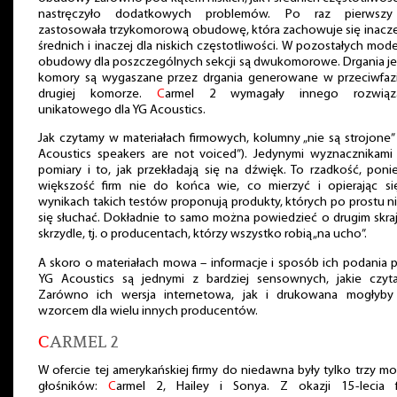
nastręczyło dodatkowych problemów. Po raz pierwsz
zastosowała trzykomorową obudowę, która zachowuje się inacze
średnich i inaczej dla niskich częstotliwości. W pozostałych mod
obudowy dla poszczególnych sekcji są dwukomorowe. Drgania je
komory są wygaszane przez drgania generowane w przeciwfaz
drugiej komorze.
C
armel 2 wymagały innego rozwiąza
unikatowego dla YG Acoustics.
Jak czytamy w materiałach firmowych, kolumny „nie są strojone”
Acoustics speakers are not voiced”). Jedynymi wyznacznikami 
pomiary i to, jak przekładają się na dźwięk. To rzadkość, pon
większość firm nie do końca wie, co mierzyć i opierając si
wynikach takich testów proponują produkty, których po prostu n
się słuchać. Dokładnie to samo można powiedzieć o drugim skr
skrzydle, tj. o producentach, którzy wszystko robią „na ucho”.
A skoro o materiałach mowa – informacje i sposób ich podania 
YG Acoustics są jednymi z bardziej sensownych, jakie czyta
Zarówno ich wersja internetowa, jak i drukowana mogłyby
wzorcem dla wielu innych producentów.
C
ARMEL 2
W ofercie tej amerykańskiej firmy do niedawna były tylko trzy m
głośników:
C
armel 2, Hailey i Sonya. Z okazji 15-lecia f