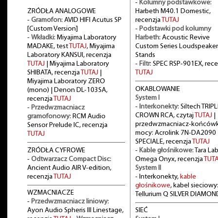
-
Kolumny podstawkowe
:
ŻRÓDŁA ANALOGOWE
Harbeth M40.1 Domestic,
-
Gramofon
: AVID HIFI Acutus SP
recenzja
TUTAJ
[Custom Version]
-
Podstawki pod kolumny
-
Wkładki
: Miyajima Laboratory
Harbeth
: Acoustic Revive
MADAKE, test
TUTAJ
, Miyajima
Custom Series Loudspeaker
Laboratory KANSUI, recenzja
Stands
TUTAJ
| Miyajima Laboratory
-
Filtr
: SPEC RSP-901EX, rece
SHIBATA, recenzja
TUTAJ
|
TUTAJ
Miyajima Laboratory ZERO
OKABLOWANIE
(mono) | Denon DL-103SA,
System I
recenzja
TUTAJ
-
Interkonekty
: Siltech TRIPL
-
Przedwzmacniacz
CROWN RCA, czytaj
TUTAJ
|
gramofonowy
: RCM Audio
przedwzmacniacz-końców
Sensor Prelude IC, recenzja
mocy: Acrolink 7N-DA2090
TUTAJ
SPECIALE, recenzja
TUTAJ
ŻRÓDŁA CYFROWE
-
Kable głośnikowe
: Tara La
-
Odtwarzacz Compact Disc
:
Omega Onyx, recenzja
TUTA
Ancient Audio AIR V-edition,
System II
recenzja
TUTAJ
- Interkonekty,
kable
głośnikowe
, kabel sieciowy
WZMACNIACZE
Tellurium Q SILVER DIAMON
-
Przedwzmacniacz liniowy
:
Ayon Audio Spheris III Linestage,
SIEĆ