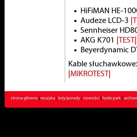
HiFiMAN HE-100
Audeze LCD-3
|
Sennheiser HD8
AKG K701
|TEST|
Beyerdynamic DT
Kable słuchawkowe:
|MIKROTEST|
strona główna
|
muzyka
|
listy/porady
|
nowości
|
hyde park
|
archi