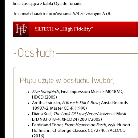
linia zasilająca z kabla Oyaide Tunami.
Test miał charakter porównania A/B ze znanymi A i B.
SILTECH w „High Fidelity”
Płyty użyte w odsłuchu (wybór)
Five Songbirds
, First Impression Music FIM048 VD,
HDCD (2005)
Aretha Franklin,
A Rose Is Still A Rose
, Arista Records
18987-2, Master CD-R (1998)
Diana Krall,
The Look Of Love
,Verve/Universal Music
LTD 983 018-4, XRCD24 (2001/2005)
Ferdinand Fisher,
From Heaven on Earth
, wyk. Hubert
Hoffmann, Challenge Classics CC72740, SACD/CD
(2016)