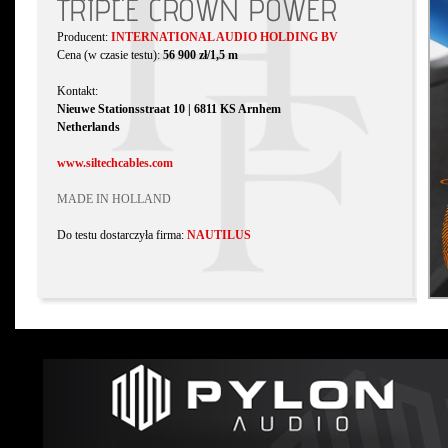
TRIPLE CROWN POWER
Producent:
INTERNATIONAL AUDIO HOLDING BV
Cena (w czasie testu):
56 900 zł/1,5 m
Kontakt:
Nieuwe Stationsstraat 10 | 6811 KS Arnhem
Netherlands
www.siltechcables.com
MADE IN HOLLAND
Do testu dostarczyła firma:
NAUTILUS