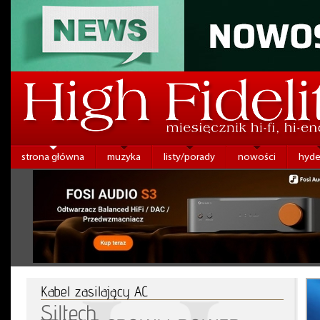
strona główna
muzyka
listy/porady
nowości
hyde
Kabel zasilający AC
Siltech