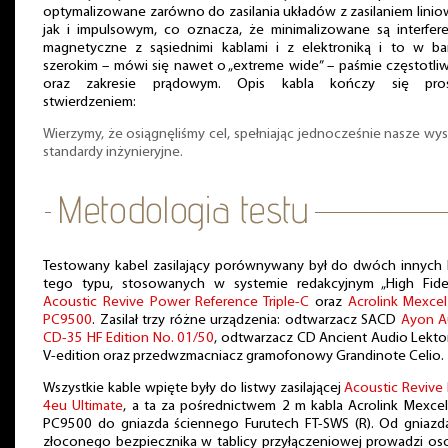
optymalizowane zarówno do zasilania układów z zasilaniem lini
jak i impulsowym, co oznacza, że minimalizowane są interfere
magnetyczne z sąsiednimi kablami i z elektroniką i to w ba
szerokim – mówi się nawet o „extreme wide” – paśmie częstotli
oraz zakresie prądowym. Opis kabla kończy się pro
stwierdzeniem:
Wierzymy, że osiągnęliśmy cel, spełniając jednocześnie nasze wy
standardy inżynieryjne.
Testowany kabel zasilający porównywany był do dwóch innych k
tego typu, stosowanych w systemie redakcyjnym „High Fideli
Acoustic Revive Power Reference Triple-C
oraz
Acrolink Mexce
PC9500
. Zasilał trzy różne urządzenia: odtwarzacz SACD
Ayon A
CD-35 HF Edition No. 01/50
, odtwarzacz CD Ancient Audio Lekto
V-edition oraz przedwzmacniacz gramofonowy Grandinote Celio.
Wszystkie kable wpięte były do listwy zasilającej
Acoustic Revive
4eu Ultimate
, a ta za pośrednictwem 2 m kabla Acrolink Mexce
PC9500 do gniazda ściennego Furutech FT-SWS (R). Od gniazd
złoconego bezpiecznika w tablicy przyłączeniowej prowadzi os