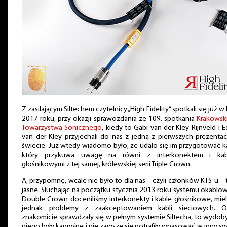
Z zasilającym Siltechem czytelnicy „High Fidelity” spotkali się już w 
2017 roku, przy okazji sprawozdania ze 109. spotkania
Krakowsk
Towarzystwa Sonicznego
, kiedy to Gabi van der Kley-Rijnveld i 
van der Kley przyjechali do nas z jedną z pierwszych prezentac
świecie. Już wtedy wiadomo było, że udało się im przygotować k
który przykuwa uwagę na równi z interkonektem i kab
głośnikowymi z tej samej, królewskiej serii Triple Crown.
A, przypomnę, wcale nie było to dla nas – czyli członków KTS-u – 
jasne. Słuchając na początku stycznia 2013 roku systemu okablo
Double Crown doceniliśmy interkonekty i kable głośnikowe, mie
jednak problemy z zaakceptowaniem kabli sieciowych. O
znakomicie sprawdzały się w pełnym systemie Siltecha, to wydob
niego były kapryśne i nie zawsze się potrafiły wpasować w inny s