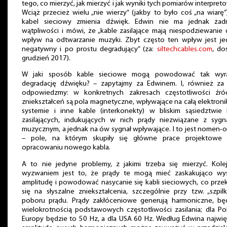
tego, co mierzyć, jak mierzyć i jak wyniki tych pomiarów interpret
Wciąż przecież wielu „nie wierzy” (jakby to było coś „na wiarę”
kabel sieciowy zmienia dźwięk. Edwin nie ma jednak żad
wątpliwości i mówi, że „kable zasilające mają niespodziewanie
wpływ na odtwarzanie muzyki. Zbyt często ten wpływ jest je
negatywny i po prostu degradujący” (za:
siltechcables.com
, do
grudzień 2017).
W jaki sposób kable sieciowe mogą powodować tak wyr
degradację dźwięku? – zapytajmy za Edwinem. I, również za 
odpowiedzmy: w konkretnych zakresach częstotliwości źró
zniekształceń są pola magnetyczne, wpływające na całą elektron
systemie i inne kable (interkonekty) w bliskim sąsiedztwie k
zasilających, indukujących w nich prądy niezwiązane z sygn
muzycznym, a jednak na ów sygnał wpływające. I to jest nomen
– pole, na którym skupiły się główne prace projektowe 
opracowaniu nowego kabla.
A to nie jedyne problemy, z jakimi trzeba się mierzyć. Kole
wyzwaniem jest to, że prądy te mogą mieć zaskakująco wy
amplitudę i powodować nasycanie się kabli sieciowych, co prze
się na słyszalne zniekształcenia, szczególnie przy tzw. „szpil
poboru prądu. Prądy zakłóceniowe generują harmoniczne, bę
wielokrotnością podstawowych częstotliwości zasilania; dla Pol
Europy będzie to 50 Hz, a dla USA 60 Hz. Według Edwina najwi