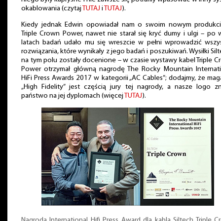
okablowania (czytaj
TUTAJ
i
TUTAJ
).
Kiedy jednak Edwin opowiadał nam o swoim nowym produkci
Triple Crown Power, nawet nie starał się kryć dumy i ulgi – po 
latach badań udało mu się wreszcie w pełni wprowadzić wszys
rozwiązania, które wynikały z jego badań i poszukiwań. Wysiłki Sil
na tym polu zostały docenione – w czasie wystawy kabel Triple 
Power otrzymał główną nagrodę The Rocky Mountain Internati
HiFi Press Awards 2017 w kategorii „AC Cables”; dodajmy, że ma
„High Fidelity” jest częścią jury tej nagrody, a nasze logo z
państwo na jej dyplomach (więcej
TUTAJ
).
Nagroda International Hifi Press Award dla kabla Siltech Triple 