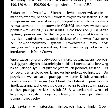
amplitudę owych harmonicznych można zauważyć w przedzial
100/120 Hz do 450/500 Hz (odpowiednio: Europa/USA).
Zadaniem inżynierów Siltecha było przeciwdziałanie 
magnetycznemu, będącemu źródłem owych zniekształceń. Do ana
i trójwymiarowej wizualizacji pól magnetycznych firma zastos
zaawansowane oprogramowanie COMSOL oraz wyczynowe sys
pomiarowe: FW Bell (3D Gauss) oraz Audio Precision (THD). Ultra
systemy pomiarowe FW Bell używane są do projektowania gł
czytająco-zapisujących twardych dysków. Warto zwrócić uwagę n
że nowoopracowany system prowadzenia masy pozw
zrezygnować z przełączników, którymi można ją odłączać, j
interkonektach Triple Crown.
Wiele czasu i energii poświęcono na taką optymalizację nowych 
zasilających, aby ich działanie było stabilne i powtarzalne bez wz
na to, jakiego typu urządzenie jest za ich pomocą zasilane – c
cyfrowe, czy analogowe, lampowe lub półprzewodnikowe . Bo,
przykładu, wzmacniacze pracujące w klasie D lub wzmacniac
zasilaczami impulsowymi (np. Chord i Soulution), z punktu wid
źródła zasilania zachowują się odmiennie niż te z liniowym zasilac
a także pracujące w klasie A lub AB. A w zasilaczach wzmacni
lampowych często stosuje się dławiki, co znowu przekłada si
odmienne potrzeby.
Jak czytamy w materiałach firmowych, kable Triple Crow