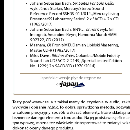
Johann Sebastian Bach,
Six Suites For Solo Cello
,
wyk. János Starker, Mercury/Stereo Sound
Reference Record SSHRS-011/014, „Mercury Living
Presence/SS Laboratory Series”, 2 x SACD + 2 x CD
(1965/2017)
Johann Sebastian Bach,
BWV… or not?
, wyk. Gil
Incogniti, Amandine Beyer, Harmonia Mundi HMM
902322, CD (2017)
Maanam,
O!
, Pronit/MTJ, Damian Lipiński Mastering,
Master CD-R (1982/2017)
Miles Davis,
Bitches Brew
, Columbia/Mobile Fidelity
Sound Lab UDSACD 2-2149, „Special Limited Edition
No. 1229”, 2 x SACD/CD (1970/2014)
Japońskie wersje płyt dostępne na
Testy porównawcze, a z takimi mamy do czynienia w audio, zakł
wykrycie i opisanie
różnic
. To dobra, sprawdzona metoda, pozwal
w całkiem precyzyjny sposób wskazać elementy, które składają s
brzmienie danego elementu toru audio. Na jej podstawie, jeśli m
tym wprawę, można też właściwie zinterpretować te zmiany i w 
dokonać oceny danego produktu.