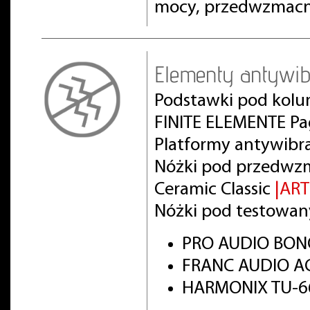
mocy, przedwzmacn
Elementy antywib
Podstawki pod kolu
FINITE ELEMENTE Pa
Platformy antywibr
Nóżki pod przedwz
Ceramic Classic
|AR
Nóżki pod testowan
PRO AUDIO BON
FRANC AUDIO AC
HARMONIX TU-66