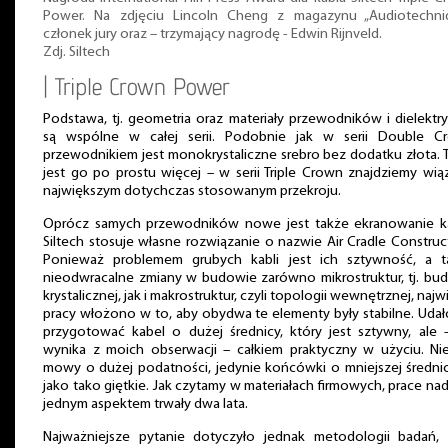
Power. Na zdjęciu Lincoln Cheng z magazynu „Audiotechniq
członek jury oraz – trzymający nagrodę - Edwin Rijnveld.
Zdj. Siltech
| Triple Crown Power
Podstawa, tj. geometria oraz materiały przewodników i dielekt
są wspólne w całej serii. Podobnie jak w serii Double C
przewodnikiem jest monokrystaliczne srebro bez dodatku złota. 
jest go po prostu więcej – w serii Triple Crown znajdziemy wią
największym dotychczas stosowanym przekroju.
Oprócz samych przewodników nowe jest także ekranowanie ka
Siltech stosuje własne rozwiązanie o nazwie Air Cradle Construc
Ponieważ problemem grubych kabli jest ich sztywność, a t
nieodwracalne zmiany w budowie zarówno mikrostruktur, tj. bu
krystalicznej, jak i makrostruktur, czyli topologii wewnętrznej, najw
pracy włożono w to, aby obydwa te elementy były stabilne. Udał
przygotować kabel o dużej średnicy, który jest sztywny, ale 
wynika z moich obserwacji – całkiem praktyczny w użyciu. Ni
mowy o dużej podatności, jedynie końcówki o mniejszej średni
jako tako giętkie. Jak czytamy w materiałach firmowych, prace na
jednym aspektem trwały dwa lata.
Najważniejsze pytanie dotyczyło jednak metodologii badań, c