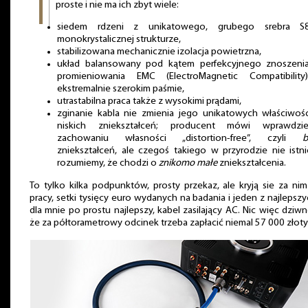
proste i nie ma ich zbyt wiele:
siedem rdzeni z unikatowego, grubego srebra 
monokrystalicznej strukturze,
stabilizowana mechanicznie izolacja powietrzna,
układ balansowany pod kątem perfekcyjnego znoszenia
promieniowania EMC (ElectroMagnetic Compatibilit
ekstremalnie szerokim paśmie,
utrastabilna praca także z wysokimi prądami,
zginanie kabla nie zmienia jego unikatowych właściwości
niskich zniekształceń; producent mówi wprawdz
zachowaniu własności „distortion-free”, czyli
b
zniekształceń, ale czegoś takiego w przyrodzie nie istni
rozumiemy, że chodzi o
znikomo małe
zniekształcenia.
To tylko kilka podpunktów, prosty przekaz, ale kryją sie za nim
pracy, setki tysięcy euro wydanych na badania i jeden z najlepszy
dla mnie po prostu najlepszy, kabel zasilający AC. Nic więc dziw
że za półtorametrowy odcinek trzeba zapłacić niemal 57 000 złoty