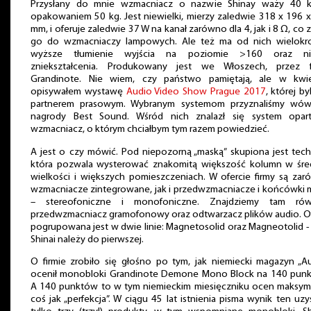
Przysłany do mnie wzmacniacz o nazwie Shinay waży 40 k
opakowaniem 50 kg. Jest niewielki, mierzy zaledwie 318 x 196 
mm, i oferuje zaledwie 37 W na kanał zarówno dla 4, jak i 8 Ω, co z
go do wzmacniaczy lampowych. Ale też ma od nich wielokro
wyższe tłumienie wyjścia na poziomie >160 oraz ni
zniekształcenia. Produkowany jest we Włoszech, przez f
Grandinote. Nie wiem, czy państwo pamiętają, ale w kwie
opisywałem wystawę
Audio Video Show Prague 2017
, której by
partnerem prasowym. Wybranym systemom przyznaliśmy wów
nagrody Best Sound. Wśród nich znalazł się system opar
wzmacniacz, o którym chciałbym tym razem powiedzieć.
A jest o czy mówić. Pod niepozorną „maską” skupiona jest tech
która pozwala wysterować znakomitą większość kolumn w śre
wielkości i większych pomieszczeniach. W ofercie firmy są za
wzmacniacze zintegrowane, jak i przedwzmacniacze i końcówki
– stereofoniczne i monofoniczne. Znajdziemy tam rów
przedwzmacniacz gramofonowy oraz odtwarzacz plików audio. O
pogrupowana jest w dwie linie: Magnetosolid oraz Magneotolid -
Shinai należy do pierwszej.
O firmie zrobiło się głośno po tym, jak niemiecki magazyn „A
ocenił monobloki Grandinote Demone Mono Block na 140 punk
A 140 punktów to w tym niemieckim miesięczniku ocen maksym
coś jak „perfekcja”. W ciągu 45 lat istnienia pisma wynik ten uzy