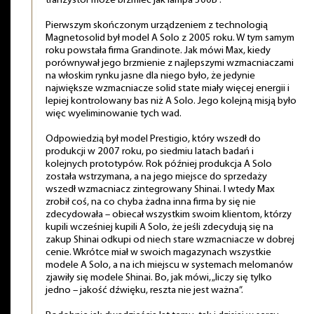
tranzystor może brzmieć jak lampa 300B”.
Pierwszym skończonym urządzeniem z technologią
Magnetosolid był model A Solo z 2005 roku. W tym samym
roku powstała firma Grandinote. Jak mówi Max, kiedy
porównywał jego brzmienie z najlepszymi wzmacniaczami
na włoskim rynku jasne dla niego było, że jedynie
największe wzmacniacze solid state miały więcej energii i
lepiej kontrolowany bas niż A Solo. Jego kolejną misją było
więc wyeliminowanie tych wad.
Odpowiedzią był model Prestigio, który wszedł do
produkcji w 2007 roku, po siedmiu latach badań i
kolejnych prototypów. Rok później produkcja A Solo
została wstrzymana, a na jego miejsce do sprzedaży
wszedł wzmacniacz zintegrowany Shinai. I wtedy Max
zrobił coś, na co chyba żadna inna firma by się nie
zdecydowała – obiecał wszystkim swoim klientom, którzy
kupili wcześniej kupili A Solo, że jeśli zdecydują się na
zakup Shinai odkupi od niech stare wzmacniacze w dobrej
cenie. Wkrótce miał w swoich magazynach wszystkie
modele A Solo, a na ich miejscu w systemach melomanów
zjawiły się modele Shinai. Bo, jak mówi, „liczy się tylko
jedno – jakość dźwięku, reszta nie jest ważna”.