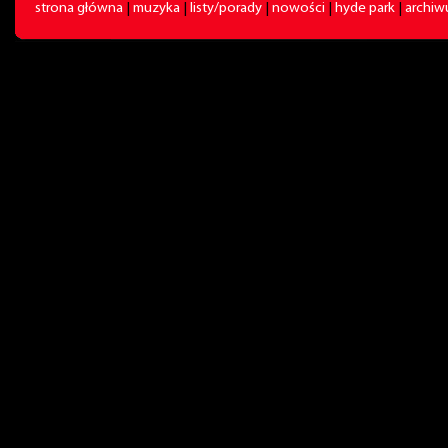
strona główna
|
muzyka
|
listy/porady
|
nowości
|
hyde park
|
archi