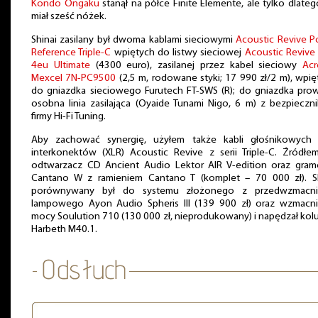
Kondo Ongaku
stanął na półce Finite Elemente, ale tylko dlateg
miał sześć nóżek.
Shinai zasilany był dwoma kablami sieciowymi
Acoustic Revive 
Reference Triple-C
wpiętych do listwy sieciowej
Acoustic Revive
4eu Ultimate
(4300 euro), zasilanej przez kabel sieciowy
Acr
Mexcel 7N-PC9500
(2,5 m, rodowane styki; 17 990 zł/2 m), wpi
do gniazdka sieciowego Furutech FT-SWS (R); do gniazdka pro
osobna linia zasilająca (Oyaide Tunami Nigo, 6 m) z bezpieczn
firmy Hi-Fi Tuning.
Aby zachować synergię, użyłem także kabli głośnikowych 
interkonektów (XLR) Acoustic Revive z serii Triple-C. Źródłe
odtwarzacz CD Ancient Audio Lektor AIR V-edition oraz gra
Cantano W z ramieniem Cantano T (komplet – 70 000 zł). Sh
porównywany był do systemu złożonego z przedwzmacni
lampowego Ayon Audio Spheris III (139 900 zł) oraz wzmacn
mocy Soulution 710 (130 000 zł, nieprodukowany) i napędzał ko
Harbeth M40.1.