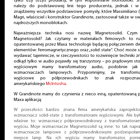
tylko trzy (trzy!) produkty, w tym wspomniane monobloki. S
należy do podstawowej linii tego producenta, jednak i w
znajdziemy wszystkie podstawowe pomysły, które Massimiliano 
Magri, właściciel i konstruktor Grandinote, zastosował także w s
najdroższych monoblokach.
Najważniejsza technika nosi nazwę Magnetosolid. Czym 
Magnetosolid? Jak czytamy w materiałach firmowych to n
opatentowanej przez Maxa technologii będącej połączeniem 
elementów: ferromagnetycznego oraz „solid state”. Choć może s
wydawać tajemnicze, w rzeczywistości to rozwinięcie techniki z
odkąd tylko w audio pojawiły się tranzystory – po prądowym st
wyjściowym mamy transformatory audio, podobnie ja
wzmacniaczach lampowych. Przypomnijmy, że transforma
wyjściowe po półprzewodnikach to znak rozpozna
amerykańskiego
McIntosha
.
W Grandinote mamy do czynienia z nieco inną, opatentowaną 
Maxa aplikacją:
W przeszłości bardzo znana firma amerykańska zaprojekto
wzmacniacz solid-state z transformatorami wyjściowymi. Ale by
właśnie to: wzmacniacz półprzewodnikowy z transformatoram
wyjściu. Moje wzmacniacze Magnetosolid są inne: to tak nap
wzmacniacze lampowe z półprzewodnikowymi podzespoła
miejsce lamp. Na ich wyjściu mamy transformator, poni