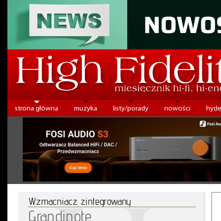
strona główna
muzyka
listy/porady
nowości
hyde
Wzmacniacz zintegrowany
Grandinote