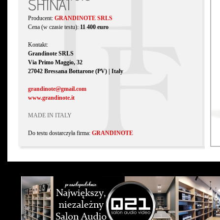
SHINAI
Producent:
GRANDINOTE SRLS
Cena (w czasie testu):
11 400 euro
Kontakt:
Grandinote SRLS
Via Primo Maggio, 32
27042 Bressana Bottarone (PV) | Italy
grandinote@gmail.com
www.grandinote.it
MADE IN ITALY
Do testu dostarczyła firma:
GRANDINOTE