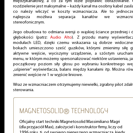
międzykanałowy, a co za tym idzie poprawić obrazowanie.
rozdzielenie jest maksymalne – każdy kanał ma osobny kabel zasila
co należy wliczyć w koszty wzmacniacza. Ale to jednocze
najlepsza możliwa separacja kanałów we wzmacni
stereofonicznym.
Jego obudowa to odmiana wersji o wąskiej ściance przedniej i 
głębokości (patrz:
Audio Alto
). Z przodu mamy wyświetlac
modułach LED, dzięki czemu wskazania są dobrze widoczne
bokach umieszczono sześć guzików, którymi zmienimy siłę g
aktywne wejście, wyciszymy urządzenie, a szóstym urucham
menu, w którym możemy spersonalizować niektóre ustawienia, ja
początkowy poziom siły głosu po wybraniu konkretnego wejś
„uśpienie” wyświetlacza, balans między kanałami itp. Można ró
zmienić wejście nr 1 w wyjście liniowe.
Wraz ze wzmacniaczem otrzymujemy niewielki, zgrabny pilot zda
sterowania.
MAGNETOSOLID® TECHNOLOGY
Oficjalny start techniki Magnetosolid Massimiliano Magri
(dla przyjaciół Max), założyciel i konstruktor firmy, liczy od
1996 roku, tj. od swojego pierwszego wzmacniacza, kiedy