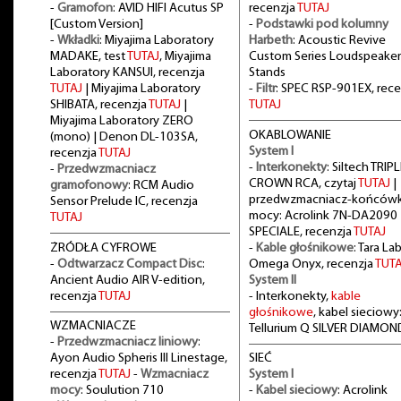
-
Gramofon
: AVID HIFI Acutus SP
recenzja
TUTAJ
[Custom Version]
-
Podstawki pod kolumny
-
Wkładki
: Miyajima Laboratory
Harbeth
: Acoustic Revive
MADAKE, test
TUTAJ
, Miyajima
Custom Series Loudspeaker
Laboratory KANSUI, recenzja
Stands
TUTAJ
| Miyajima Laboratory
-
Filtr
: SPEC RSP-901EX, rece
SHIBATA, recenzja
TUTAJ
|
TUTAJ
Miyajima Laboratory ZERO
OKABLOWANIE
(mono) | Denon DL-103SA,
System I
recenzja
TUTAJ
-
Interkonekty
: Siltech TRIPL
-
Przedwzmacniacz
CROWN RCA, czytaj
TUTAJ
|
gramofonowy
: RCM Audio
przedwzmacniacz-końców
Sensor Prelude IC, recenzja
mocy: Acrolink 7N-DA2090
TUTAJ
SPECIALE, recenzja
TUTAJ
ŻRÓDŁA CYFROWE
-
Kable głośnikowe
: Tara La
-
Odtwarzacz Compact Disc
:
Omega Onyx, recenzja
TUTA
Ancient Audio AIR V-edition,
System II
recenzja
TUTAJ
- Interkonekty,
kable
głośnikowe
, kabel sieciowy
WZMACNIACZE
Tellurium Q SILVER DIAMON
-
Przedwzmacniacz liniowy
:
Ayon Audio Spheris III Linestage,
SIEĆ
recenzja
TUTAJ
-
Wzmacniacz
System I
mocy
: Soulution 710
-
Kabel sieciowy
: Acrolink