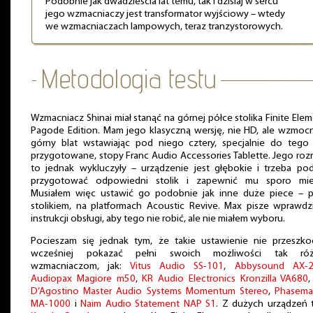
Podobnie jak dwadzieścia lat temu, tak i dzisiaj w sercu
jego wzmacniaczy jest transformator wyjściowy – wtedy
we wzmacniaczach lampowych, teraz tranzystorowych.
Wzmacniacz Shinai miał stanąć na górnej półce stolika Finite Ele
Pagode Edition. Mam jego klasyczną wersję, nie HD, ale wzmoc
górny blat wstawiając pod niego cztery, specjalnie do tego
przygotowane, stopy Franc Audio Accessories Tablette. Jego roz
to jednak wykluczyły – urządzenie jest głębokie i trzeba po
przygotować odpowiedni stolik i zapewnić mu sporo miej
Musiałem więc ustawić go podobnie jak inne duże piece – p
stolikiem, na platformach Acoustic Revive. Max pisze wprawd
instrukcji obsługi, aby tego nie robić, ale nie miałem wyboru.
Pocieszam się jednak tym, że takie ustawienie nie przeszko
wcześniej pokazać pełni swoich możliwości tak ró
wzmacniaczom, jak:
Vitus Audio SS-101
,
Abbysound AX-
Audiopax Magiore m50
,
KR Audio Electronics Kronzilla VA680
D’Agostino Master Audio Systems Momentum Stereo
,
Phasema
MA-1000
i
Naim Audio Statement NAP S1
. Z dużych urządzeń 