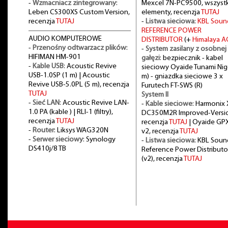
-
Wzmacniacz zintegrowany
:
Mexcel 7N-PC9500, wszystk
Leben CS300XS Custom Version,
elementy, recenzja
TUTAJ
recenzja
TUTAJ
-
Listwa sieciowa
:
KBL Soun
REFERENCE POWER
AUDIO KOMPUTEROWE
DISTRIBUTOR
(+
Himalaya A
-
Przenośny odtwarzacz plików
:
-
System zasilany z osobnej
HIFIMAN HM-901
gałęzi
: bezpiecznik - kabel
-
Kable USB
: Acoustic Revive
sieciowy Oyaide Tunami Nig
USB-1.0SP (1 m) | Acoustic
m) - gniazdka sieciowe 3 x
Revive USB-5.0PL (5 m), recenzja
Furutech FT-SWS (R)
TUTAJ
System II
-
Sieć LAN
: Acoustic Revive LAN-
-
Kable sieciowe
: Harmonix 
1.0 PA (kable ) | RLI-1 (filtry),
DC350M2R Improved-Versi
recenzja
TUTAJ
recenzja
TUTAJ
| Oyaide GP
-
Router
: Liksys WAG320N
v2, recenzja
TUTAJ
-
Serwer sieciowy
: Synology
-
Listwa sieciowa
: KBL Soun
DS410j/8 TB
Reference Power Distributo
(v2), recenzja
TUTAJ