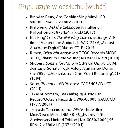
Płyty użyte w odsłuchu (wybór)
Brendan Perry,
Ark
, Cooking Vinyl/Vinyl 180
VIN180LP040, 2 x 180 g (2011)
Kraftwerk,
3-D The Catalogue
, KlingKlang |
Parlophone 95873424, 7 x CD (2017)
Nat ‘King’ Cole,
The Nat King Cole Love Songs
, ABC
(Int.) | Master Tape Audio Lab AAD-245A, „Almost
Analogue Digital”, Master CD-R (2015)
R-men,
I thought about you
, T-TOC Records MCDR
3002, „Platinum Gold Sound”, Master CD-RIIα (2010)
Shubert,
Sonata for Piano in G Major
, Op. 78 D894,
„Fantasie-Sonate”, wyk. Valery Afanassiev, Denon
Co-78923, „Mastersonic | One-Point Recording”, CD
(1994)
Sohn,
Tremors
, 4AD/Hostess CAD3403CDJ, CD
(2014)
Takeshi Inomata,
The Dialogue
, Audio Lab.
Record/Octavia Records OVXA-00008, SACD/CD
(1977/2001)
Tsuyoshi Yamamoto Trio,
Misty
, Three Blind
Mice/Cisco Music TBM-30-45, „Twenty-Fifth
Anniversary Limited Edition | No. 0080/1000”, 45
RPM, 2 x 180 g LP (1974/2004)