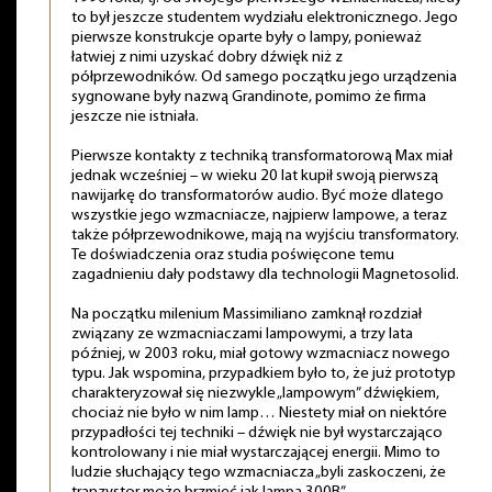
to był jeszcze studentem wydziału elektronicznego. Jego
pierwsze konstrukcje oparte były o lampy, ponieważ
łatwiej z nimi uzyskać dobry dźwięk niż z
półprzewodników. Od samego początku jego urządzenia
sygnowane były nazwą Grandinote, pomimo że firma
jeszcze nie istniała.
Pierwsze kontakty z techniką transformatorową Max miał
jednak wcześniej – w wieku 20 lat kupił swoją pierwszą
nawijarkę do transformatorów audio. Być może dlatego
wszystkie jego wzmacniacze, najpierw lampowe, a teraz
także półprzewodnikowe, mają na wyjściu transformatory.
Te doświadczenia oraz studia poświęcone temu
zagadnieniu dały podstawy dla technologii Magnetosolid.
Na początku milenium Massimiliano zamknął rozdział
związany ze wzmacniaczami lampowymi, a trzy lata
później, w 2003 roku, miał gotowy wzmacniacz nowego
typu. Jak wspomina, przypadkiem było to, że już prototyp
charakteryzował się niezwykle „lampowym” dźwiękiem,
chociaż nie było w nim lamp… Niestety miał on niektóre
przypadłości tej techniki – dźwięk nie był wystarczająco
kontrolowany i nie miał wystarczającej energii. Mimo to
ludzie słuchający tego wzmacniacza „byli zaskoczeni, że