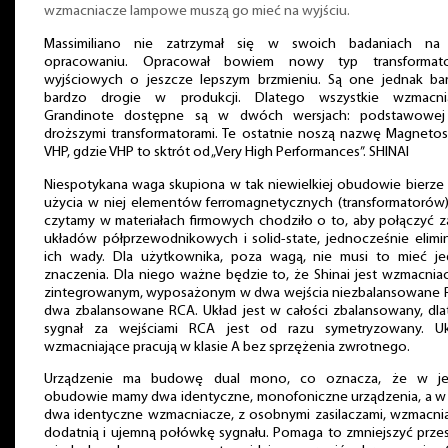
wzmacniacze lampowe muszą go mieć na wyjściu.
Massimiliano nie zatrzymał się w swoich badaniach na
opracowaniu. Opracował bowiem nowy typ transformat
wyjściowych o jeszcze lepszym brzmieniu. Są one jednak ba
bardzo drogie w produkcji. Dlatego wszystkie wzmacni
Grandinote dostępne są w dwóch wersjach: podstawowej
droższymi transformatorami. Te ostatnie noszą nazwę Magnetos
VHP, gdzie VHP to sktrót od „Very High Performances”. SHINAI
Niespotykana waga skupiona w tak niewielkiej obudowie bierze 
użycia w niej elementów ferromagnetycznych (transformatorów)
czytamy w materiałach firmowych chodziło o to, aby połączyć z
układów półprzewodnikowych i solid-state, jednocześnie elimi
ich wady. Dla użytkownika, poza wagą, nie musi to mieć je
znaczenia. Dla niego ważne będzie to, że Shinai jest wzmacni
zintegrowanym, wyposażonym w dwa wejścia niezbalansowane 
dwa zbalansowane RCA. Układ jest w całości zbalansowany, dl
sygnał za wejściami RCA jest od razu symetryzowany. Uk
wzmacniające pracują w klasie A bez sprzężenia zwrotnego.
Urządzenie ma budowę dual mono, co oznacza, że w je
obudowie mamy dwa identyczne, monofoniczne urządzenia, a w
dwa identyczne wzmacniacze, z osobnymi zasilaczami, wzmacni
dodatnią i ujemną połówkę sygnału. Pomaga to zmniejszyć prze