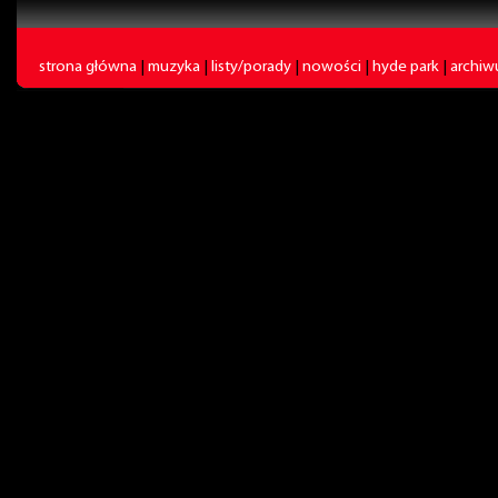
strona główna
|
muzyka
|
listy/porady
|
nowości
|
hyde park
|
archi