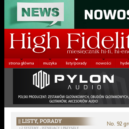
strona główna
muzyka
listy/porady
nowości
hyde
No. 92 gr
•
2 SYSTEMY - ISTNIEJĄCY I PRZYSZŁY