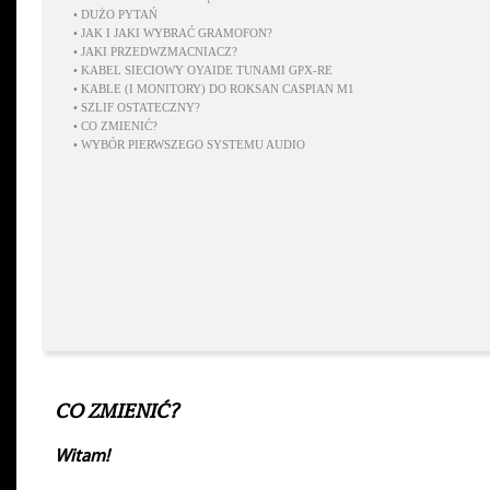
•
DUŻO PYTAŃ
•
JAK I JAKI WYBRAĆ GRAMOFON?
•
JAKI PRZEDWZMACNIACZ?
•
KABEL SIECIOWY OYAIDE TUNAMI GPX-RE
•
KABLE (I MONITORY) DO ROKSAN CASPIAN M1
•
SZLIF OSTATECZNY?
•
CO ZMIENIĆ?
•
WYBÓR PIERWSZEGO SYSTEMU AUDIO
CO ZMIENIĆ?
Witam!