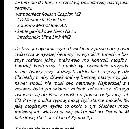
Jestem nie do końca szczęśliwą posiadaczką następują
zestawu:
-wzmacniacz Roksan Caspian M2,
- CD Marantz KI Pearl Lite,
- kolumny Mistral Bow A2,
- kable głośnikowe Neim Nac 5,
- interkonekt Ultra Link MK2.
Zastaw gra dynamicznym dźwiękiem z pewną dozą ostro
zwłaszcza w wyższej średnicy i w wysokich tonach, a bas 
zbyt rozlazły, jakby brakowało mu kontroli, mógłby
bardziej konturowy i punktowy. Generalnie wszystk
razem tworzy przy dłuższych odsłuchach męczący dźw
Chciałabym, aby dźwięk stał się bardziej plastyczny, gład
nawet słodki, nie musi być neutralny. Najbardziej z 
zestawu byłabym skłonna zmienić odtwarzacz, dlatego
zwracam się do Pana z prośbą o poradę dotyczącą za
CD. Proszę o kilka typów, mogą być starsze modele. Kw
jaką mogłabym wydać to około 6 tys. Słucham muzy
mniejszą lub większą dawką elektroniki np. Depeche M
Kate Bush, The Cure, Clan of Xymox itp.