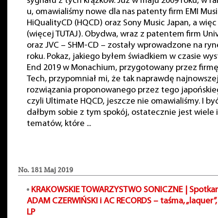
sygnału z tych krążków. Już w maju 2009 roku, w r
u, omawialiśmy nowe dla nas patenty firm EMI Music
HiQualityCD (HQCD) oraz Sony Music Japan, a więc
(więcej TUTAJ). Obydwa, wraz z patentem firm Univ
oraz JVC – SHM-CD – zostały wprowadzone na ryn
roku. Pokaz, jakiego byłem świadkiem w czasie wy
End 2019 w Monachium, przygotowany przez firm
Tech, przypomniał mi, że tak naprawdę najnowszej
rozwiązania proponowanego przez tego japońskieg
czyli Ultimate HQCD, jeszcze nie omawialiśmy. I b
dałbym sobie z tym spokój, ostatecznie jest wiele
tematów, które ...
No. 181 Maj 2019
KRAKOWSKIE TOWARZYSTWO SONICZNE | Spotkani
ADAM CZERWIŃSKI i AC RECORDS
– taśma, „laquer”,
LP