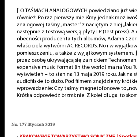
⌈ O TAŚMACH ANALOGOWYCH powiedziano już wie
również. Po raz pierwszy mieliśmy jednak możliwo
analogowej taśmy „master” z naciętym z niej „lakier
następnie z testową wersją płyty LP (test press). A
obecności producenta tych albumów, Adama Czer
właściciela wytwórni AC RECORDS. No i w wyjątko
pomieszczeniu, a także z wyjątkowym systemem. 
przez osobę ukrywającą się za nickiem Technoman 
expensive music format (in the world) ma na You T
wyświetleń – to stan na 13 maja 2019 roku. Jak na 
audiofilskie to dużo. Pod filmem znajdziemy krótki
wprowadzenie: Czy taśmy magnetofonowe to „now
Krótka odpowiedź brzmi: nie. Z kolei długa: to skom
No. 177 Styczeń 2019