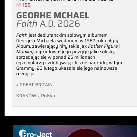
№ 155
GEORHE MCHAEL
Faith
A.D. 2026
Faith
jest debiutanckim solowym albumem
George’a Michaela wydanym w 1987 roku płyty.
Album, zawierający hity takie jak
Father Figure
i
Monkey
, ugruntował jego pozycję jako solisty,
sprzedając się w ponad 25 milionach
egzemplarzy i zdobywając liczne nagrody, w tym
Grammy. 20 lutego ukazała się jego najnowsza
reedycja.
» GREAT BRITAIN
KRAKÓW ⸜ Polska
czytaj w