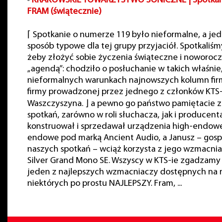
KRAKOWSKIE TOWARZYSTWO SONICZNE | Spotkani
FRAM (świątecznie)
⌈ Spotkanie o numerze 119 było nieformalne, a je
sposób typowe dla tej grupy przyjaciół. Spotkaliśm
żeby złożyć sobie życzenia świąteczne i noworocz
„agendą”: chodziło o posłuchanie w takich właśnie
nieformalnych warunkach najnowszych kolumn firm
firmy prowadzonej przez jednego z członków KTS-
Waszczyszyna. ⌋ a pewno go państwo pamiętacie z
spotkań, zarówno w roli słuchacza, jak i producenta
konstruował i sprzedawał urządzenia high-endowe 
endowe pod marką Ancient Audio, a Janusz – gos
naszych spotkań – wciąż korzysta z jego wzmacni
Silver Grand Mono SE. Wszyscy w KTS-ie zgadzamy s
jeden z najlepszych wzmacniaczy dostępnych na r
niektórych po prostu NAJLEPSZY. Fram, ...