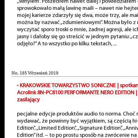
„winylem”. Poszedłem nawet dalej i powiedziałem 
sprowokowało małą lawinę maili – nawet nie hejter
mojej karierze zdarzyły się dwa, może trzy, ale mai
można by nazwać „zdumieniowymi”. Można było z 
wyczytać sporo troski o mnie, żadnej agresji, ale i
jasny i dałoby się go streścić w jednym pytaniu: „
odjęło?” A to wszystko po kilku tekstach, ...
No. 185 Wrzesień 2019
KRAKOWSKIE TOWARZYSTWO SONICZNE | spotkani
Acrolink 8N-PC8100 PERFORMANTE NERO EDITION
|
zasilający
pecjalne edycje produktów audio to norma. Choć 
wydawać, że powinny być wyjątkiem, są częścią hi-f
Edition”, „Limited Edition”, „Signature Edition”, „Anni
Edition” itd. – to po prostu sposób na zwrócenie na 