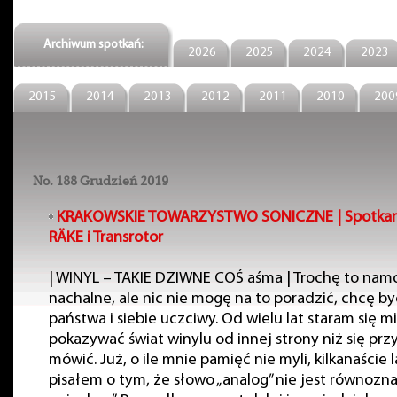
Archiwum spotkań:
2026
2025
2024
2023
2015
2014
2013
2012
2011
2010
200
No. 188 Grudzień 2019
KRAKOWSKIE TOWARZYSTWO SONICZNE | Spotkan
RÄKE i Transrotor
| WINYL – TAKIE DZIWNE COŚ aśma | Trochę to namo
nachalne, ale nic nie mogę na to poradzić, chcę b
państwa i siebie uczciwy. Od wielu lat staram się m
pokazywać świat winylu od innej strony niż się prz
mówić. Już, o ile mnie pamięć nie myli, kilkanaście 
pisałem o tym, że słowo „analog” nie jest równozn