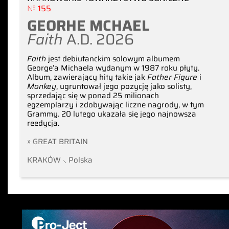
№ 155
GEORHE MCHAEL
Faith
A.D. 2026
Faith
jest debiutanckim solowym albumem
George’a Michaela wydanym w 1987 roku płyty.
Album, zawierający hity takie jak
Father Figure
i
Monkey
, ugruntował jego pozycję jako solisty,
sprzedając się w ponad 25 milionach
egzemplarzy i zdobywając liczne nagrody, w tym
Grammy. 20 lutego ukazała się jego najnowsza
reedycja.
» GREAT BRITAIN
KRAKÓW ⸜ Polska
czytaj w