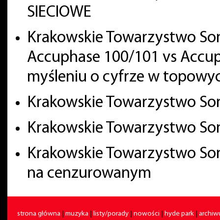
SIECIOWE
Krakowskie Towarzystwo Son
Accuphase 100/101 vs Accup
myśleniu o cyfrze w topowy
Krakowskie Towarzystwo Soni
Krakowskie Towarzystwo So
Krakowskie Towarzystwo Soni
na cenzurowanym
strona główna
|
muzyka
|
listy/porady
|
nowości
|
hyde park
|
archi