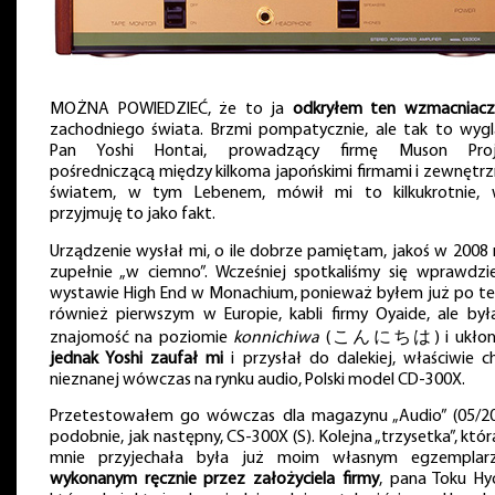
MOŻNA POWIEDZIEĆ, że to ja
odkryłem ten wzmacniacz
zachodniego świata. Brzmi pompatycznie, ale tak to wygl
Pan Yoshi Hontai, prowadzący firmę Muson Proj
pośredniczącą między kilkoma japońskimi firmami i zewnętr
światem, w tym Lebenem, mówił mi to kilkukrotnie, 
przyjmuję to jako fakt.
Urządzenie wysłał mi, o ile dobrze pamiętam, jakoś w 2008 
zupełnie „w ciemno”. Wcześniej spotkaliśmy się wprawdzi
wystawie High End w Monachium, ponieważ byłem już po teś
również pierwszym w Europie, kabli firmy Oyaide, ale był
znajomość na poziomie
konnichiwa
(こんにちは) i ukłon
jednak Yoshi zaufał mi
i przysłał do dalekiej, właściwie c
nieznanej wówczas na rynku audio, Polski model CD-300X.
Przetestowałem go wówczas dla magazynu „Audio” (05/20
podobnie, jak następny, CS-300X (S). Kolejna „trzysetka”, któ
mnie przyjechała była już moim własnym egzemplar
wykonanym ręcznie przez założyciela firmy
, pana Toku Hy