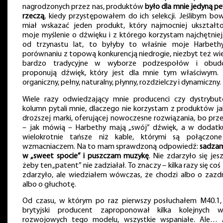
nagrodzonych przez nas, produktów
było dla mnie jedyną p
rzeczą
, kiedy przystępowałem do ich selekcji. Jeślibym bo
miał wskazać jeden produkt, który najmocniej ukształt
moje myślenie o dźwięku i z którego korzystam najchętniej,
od trzynastu lat, to byłyby to właśnie moje Harbeth
porównaniu z topową konkurencją niedrogie, niezbyt też wiel
bardzo tradycyjne w wyborze podzespołów i obud
proponują dźwięk, który jest dla mnie tym właściwym. 
organiczny, pełny, naturalny, płynny, rozdzielczy i dynamiczny.
Wiele razy odwiedzający mnie producenci czy dystrybut
kolumn pytali mnie, dlaczego nie korzystam z produktów jak
droższej marki, oferującej nowoczesne rozwiązania, bo prze
– jak mówią – Harbethy mają „swój” dźwięk, a w dodatk
wielokrotnie tańsze niż kable, którymi są połączon
wzmacniaczem. Na to mam sprawdzoną odpowiedź:
sadzam
w „sweet spocie” i puszczam muzykę
. Nie zdarzyło się jes
żeby ten „patent” nie zadziałał. To znaczy – kilka razy się co
zdarzyło, ale wiedziałem wówczas, że chodzi albo o zazdr
albo o głuchotę.
Od czasu, w którym po raz pierwszy posłuchałem M40.1,
brytyjski producent zaproponował kilka kolejnych we
rozwojowych tego modelu, wszystkie wspaniałe. Ale… 