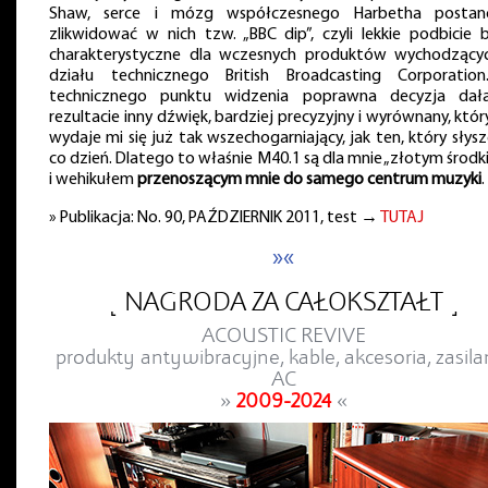
Shaw, serce i mózg współczesnego Harbetha postan
zlikwidować w nich tzw. „BBC dip”, czyli lekkie podbicie b
charakterystyczne dla wczesnych produktów wychodzący
działu technicznego British Broadcasting Corporatio
technicznego punktu widzenia poprawna decyzja da
rezultacie inny dźwięk, bardziej precyzyjny i wyrównany, któr
wydaje mi się już tak wszechogarniający, jak ten, który słys
co dzień. Dlatego to właśnie M40.1 są dla mnie „złotym środ
i wehikułem
przenoszącym mnie do samego centrum muzyki
.
» Publikacja: No. 90, PAŹDZIERNIK 2011, test →
TUTAJ
»«
˻ NAGRODA ZA CAŁOKSZTAŁT ˼
ACOUSTIC REVIVE
produkty antywibracyjne, kable, akcesoria, zasila
AC
»
2009-2024
«