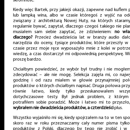
skromność.
Kiedy więc Bartek, przy jakiejś okazji, zapewne nad kuflem 
lub lampką wina, albo w czasie któregoś z wyjść na od
związany z architekturą Nowej Huty, na których staramy
regularnie bywać, zapytał, dlaczego czegoś takiego nie plan
musiałem sam siebie zapytać, ze zdziwieniem:
no właś
dlaczego?
Przecież dwadzieścia lat w branży audio dał
narzędzia do oceny, tysiące produktów, które przeszły w
czasie przez moje ręce wyposażyło mnie z kolei w potrz
wiedzę, a czas dostarczył mi odpowiednią perspektywę. Wi
proszę bardzo.
Chciałbym powiedzieć, że wybór był trudny i nie mogłem
zdecydować – ale nie mogę. Selekcja zajęła mi, co najwy
godzinę i od razu miałem w głowie przynajmniej po
produktów o których chciałbym napisać. Druga połowa przy
równie łatwo, kiedy tylko przeskanowałem wszys
dotychczasowe testy. Był jednak problem, z którym
potrafiłem sobie poradzić. Może i łatwo mi to przyszło,
wybrałem nie dwadzieścia produktów, a czterdzieści
plus.
Wszystko wyjaśniło mi się, kiedy spojrzałem na to w ten spo
skoro raz w roku przeznaczamy cały numer pisma tylko
produktów z Polski, dlaczego by tego nie zrobić i w