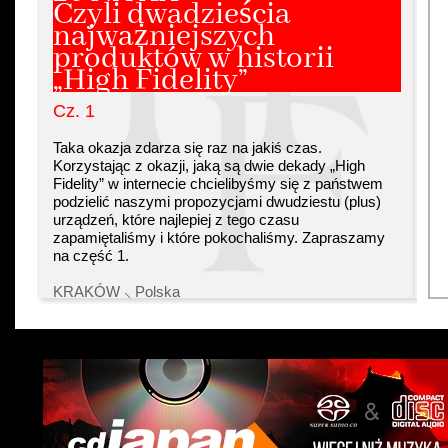
Czyli dwadzieścia
najważniejszych
produktów w historii
„High Fidelity”
Cz. 1
Taka okazja zdarza się raz na jakiś czas.
Korzystając z okazji, jaką są dwie dekady „High
Fidelity” w internecie chcielibyśmy się z państwem
podzielić naszymi propozycjami dwudziestu (plus)
urządzeń, które najlepiej z tego czasu
zapamiętaliśmy i które pokochaliśmy. Zapraszamy
na część 1.
KRAKÓW ⸜ Polska