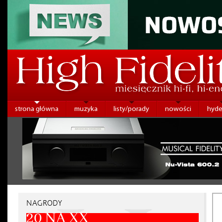
strona główna
muzyka
listy/porady
nowości
hyde
NAGRODY
20 NA XX