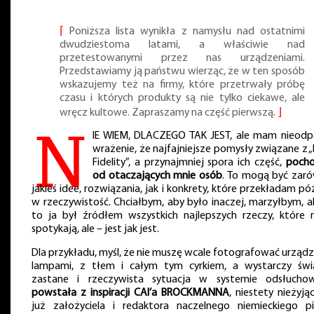
⌈
Poniższa lista wynikła z namysłu nad ostatnimi
dwudziestoma latami, a właściwie nad
przetestowanymi przez nas urządzeniami.
Przedstawiamy ją państwu wierząc, że w ten sposób
wskazujemy też na firmy, które przetrwały próbę
czasu i których produkty są nie tylko ciekawe, ale
wręcz kultowe. Zapraszamy na część pierwszą.
⌋
N
IE WIEM, DLACZEGO TAK JEST, ale mam nieodp
wrażenie, że najfajniejsze pomysły związane z 
Fidelity”, a przynajmniej spora ich część,
poch
od otaczających mnie osób
. To mogą być zar
jakieś idee, rozwiązania, jak i konkrety, które przekładam pó
w rzeczywistość. Chciałbym, aby było inaczej, marzyłbym, 
to ja był źródłem wszystkich najlepszych rzeczy, które 
spotykają, ale – jest jak jest.
Dla przykładu, myśl, że nie muszę wcale fotografować urządz
lampami, z tłem i całym tym cyrkiem, a wystarczy świ
zastane i rzeczywista sytuacja w systemie odsłucho
powstała z inspiracji CAI’a BROCKMANNA
, niestety nieżyj
już założyciela i redaktora naczelnego niemieckiego p