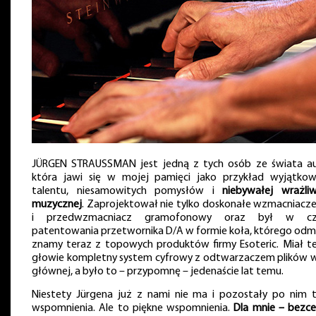
JÜRGEN STRAUSSMAN jest jedną z tych osób ze świata au
która jawi się w mojej pamięci jako przykład wyjątko
talentu, niesamowitych pomysłów i
niebywałej wrażliw
muzycznej
. Zaprojektował nie tylko doskonałe wzmacniacze,
i przedwzmacniacz gramofonowy oraz był w cza
patentowania przetwornika D/A w formie koła, którego odm
znamy teraz z topowych produktów firmy Esoteric. Miał t
głowie kompletny system cyfrowy z odtwarzaczem plików w 
głównej, a było to – przypomnę – jedenaście lat temu.
Niestety Jürgena już z nami nie ma i pozostały po nim t
wspomnienia. Ale to piękne wspomnienia.
Dla mnie – bezc