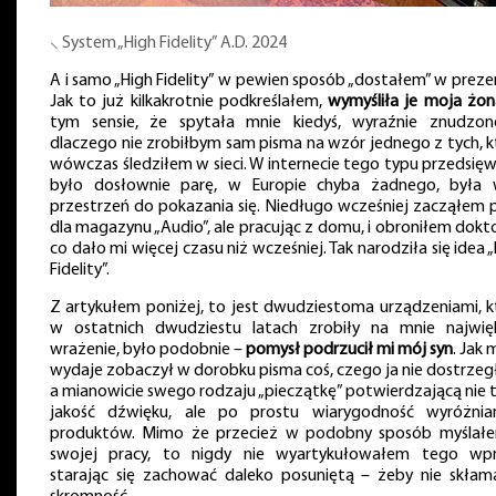
⸜ System „High Fidelity” A.D. 2024
A i samo „High Fidelity” w pewien sposób „dostałem” w preze
Jak to już kilkakrotnie podkreślałem,
wymyśliła je moja żon
tym sensie, że spytała mnie kiedyś, wyraźnie znudzon
dlaczego nie zrobiłbym sam pisma na wzór jednego z tych, k
wówczas śledziłem w sieci. W internecie tego typu przedsięw
było dosłownie parę, w Europie chyba żadnego, była 
przestrzeń do pokazania się. Niedługo wcześniej zacząłem p
dla magazynu „Audio”, ale pracując z domu, i obroniłem dokt
co dało mi więcej czasu niż wcześniej. Tak narodziła się idea 
Fidelity”.
Z artykułem poniżej, to jest dwudziestoma urządzeniami, k
w ostatnich dwudziestu latach zrobiły na mnie najwię
wrażenie, było podobnie –
pomysł podrzucił mi mój syn
. Jak m
wydaje zobaczył w dorobku pisma coś, czego ja nie dostrzeg
a mianowicie swego rodzaju „pieczątkę” potwierdzającą nie t
jakość dźwięku, ale po prostu wiarygodność wyróżnia
produktów. Mimo że przecież w podobny sposób myślał
swojej pracy, to nigdy nie wyartykułowałem tego wpr
starając się zachować daleko posuniętą – żeby nie skłam