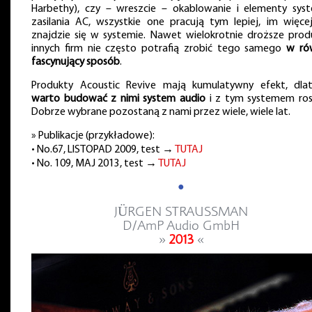
Harbethy), czy – wreszcie – okablowanie i elementy sys
zasilania AC, wszystkie one pracują tym lepiej, im więcej
znajdzie się w systemie. Nawet wielokrotnie droższe prod
innych firm nie często potrafią zrobić tego samego
w ró
fascynujący sposób
.
Produkty Acoustic Revive mają kumulatywny efekt, dla
warto budować z nimi system audio
i z tym systemem ros
Dobrze wybrane pozostaną z nami przez wiele, wiele lat.
» Publikacje (przykładowe):
• No.67, LISTOPAD 2009, test →
TUTAJ
• No. 109, MAJ 2013, test →
TUTAJ
●
JÜRGEN STRAUSSMAN
D/AmP Audio GmbH
»
2013
«