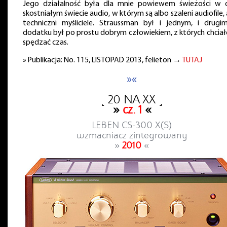
Jego działalność była dla mnie powiewem świeżości w 
skostniałym świecie audio, w którym są albo szaleni audiofile,
techniczni myśliciele. Straussman był i jednym, i drugi
dodatku był po prostu dobrym człowiekiem, z których chciało
spędzać czas.
» Publikacja: No. 115, LISTOPAD 2013, felieton →
TUTAJ
»«
˻ 20 NA XX ˼
»
cz. 1
«
LEBEN CS-300 X(S)
wzmacniacz zintegrowany
»
2010
«