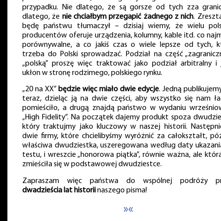
przypadku. Nie dlatego, że są gorsze od tych zza granic
dlatego, że
nie chciałbym przegapić żadnego z nich
. Zreszt
będę państwu tłumaczył – dzisiaj wiemy, że wielu pols
producentów oferuje urządzenia, kolumny, kable itd. co najm
porównywalne, a co jakiś czas o wiele lepsze od tych, k
trzeba do Polski sprowadzać. Podział na część „zagraniczn
„polską” proszę więc traktować jako podział arbitralny i 
ukłon w stronę rodzimego, polskiego rynku.
„20 na XX”
będzie więc miało dwie edycje
. Jedną publikujem
teraz, dzieląc ją na dwie części, aby wszystko się nam ła
pomieściło, a drugą znajdą państwo w wydaniu wrześni
„High Fidelity”. Na początek dajemy produkt spoza dwudzies
który traktujmy jako kluczowy w naszej historii. Następni
dwie firmy, które chcielibyśmy wyróżnić za całokształt, póź
właściwa dwudziestka, uszeregowana według daty ukazania
testu, i wreszcie „honorowa piątka”, równie ważna, ale któr
zmieściła się w podstawowej dwudziestce.
Zapraszam więc państwa do wspólnej podróży p
dwadzieścia lat historii
naszego pisma!
»«