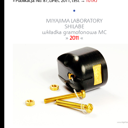
» Publikacja: No. 87, LIPIEC 2011, test →
TUTAJ
●
MIYAJIMA LABORATORY
SHILABE
wkładka gramofonowa MC
»
2011
«