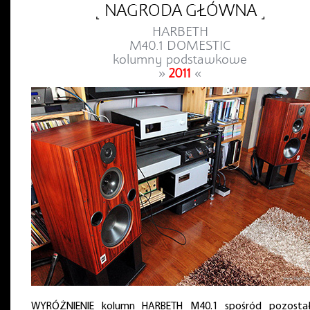
˻ NAGRODA GŁÓWNA ˼
HARBETH
M40.1 DOMESTIC
kolumny podstawkowe
»
2011
«
WYRÓŻNIENIE kolumn HARBETH M40.1 spośród pozostał