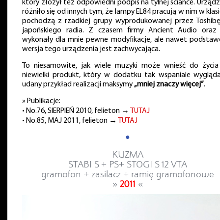
który złożył też odpowiedni podpis na tylnej ściance. Urząd
różniło się od innych tym, że lampy EL84 pracują w nim w klasi
pochodzą z rzadkiej grupy wyprodukowanej przez Toshibę
japońskiego radia. Z czasem firmy Ancient Audio oraz
wykonały dla mnie pewne modyfikacje, ale nawet podsta
wersja tego urządzenia jest zachwycająca.
To niesamowite, jak wiele muzyki może wnieść do życia
niewielki produkt, który w dodatku tak wspaniale wygląda
udany przykład realizacji maksymy
„mniej znaczy więcej”
.
» Publikacje:
• No.76, SIERPIEŃ 2010, felieton →
TUTAJ
• No.85, MAJ 2011, felieton →
TUTAJ
●
KUZMA
STABI S + PS+ STOGI S 12 VTA
gramofon + zasilacz + ramię gramofonowe
»
2011
«