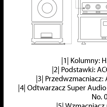
|1| Kolumny:
|2| Podstawki: A
|3| Przedwzmacniacz: 
|4| Odtwarzacz Super Audio
No. 
|5| Wzmacniacz