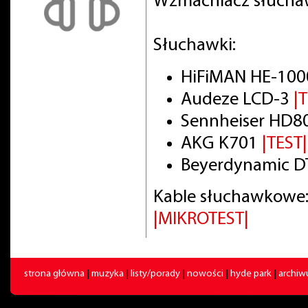
Wzmacniacz słuch
Słuchawki:
HiFiMAN HE-100
Audeze LCD-3
|
Sennheiser HD8
AKG K701
|TEST|
Beyerdynamic DT
Kable słuchawkowe:
|MIKROTEST|
strona główna
|
muzyka
|
listy/porady
|
nowości
|
hyde park
|
archi