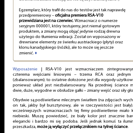
Egzemplarz, który trafił do nas do testów jest tak naprawdę
przedpremierowy –
oficjalna premiera RSA-V10
przewidziana jest na czerwiec
. Wzmacniacz o numerze
seryjnym 000001, który testujemy, jest niemal gotowym
produktem, a zmiany mogą objąć jedynie rodzaj drewna
użytego do tłumienia wibracji. Został on wyposażony w
drewniane elementy ze świerku austriackiego (płyty) oraz
klonu kanadyjskiego (nóżki), ale to może się jeszcze
zmienić.
♦
Wyposażenie
| RSA-V10 jest wzmacniaczem zintegrowan
czterema wejściami liniowymi – trzema RCA oraz jednym
(zbalansowanym); to ostatnie dołożone jest dla wygody użytkow
ponieważ układ jest niezbalansowany. Na przedniej ściance 
dwie, duże, wygodne w obsłudze gałki – zmiany wejść oraz siły gło
Obydwie są podświetlane mlecznym światłem (na zdjęciach wych
on tak, jakby był bursztynowy, ale w rzeczywistości jest biały
wcześniejszych wzmacniaczach tej firmy podświetlenie miało k
niebieski. Muszę powiedzieć, że biały kolor jest znacznie bar
elegancki i bardzo mi się podoba. Jeśli jednak komuś ta ilumi
przeszkadza,
może ją wyłączyć przełącznikiem na tylnej ściance
.