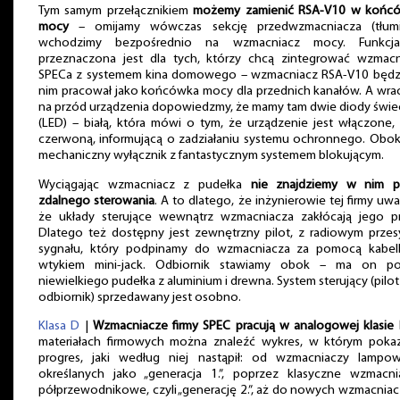
Tym samym przełącznikiem
możemy zamienić RSA-V10 w końc
mocy
– omijamy wówczas sekcję przedwzmacniacza (tłumi
wchodzimy bezpośrednio na wzmacniacz mocy. Funkcj
przeznaczona jest dla tych, którzy chcą zintegrować wzmacn
SPECa z systemem kina domowego – wzmacniacz RSA-V10 będz
nim pracował jako końcówka mocy dla przednich kanałów. A wra
na przód urządzenia dopowiedzmy, że mamy tam dwie diody świe
(LED) – białą, która mówi o tym, że urządzenie jest włączone,
czerwoną, informującą o zadziałaniu systemu ochronnego. Obok
mechaniczny wyłącznik z fantastycznym systemem blokującym.
Wyciągając wzmacniacz z pudełka
nie znajdziemy w nim pi
zdalnego sterowania
. A to dlatego, że inżynierowie tej firmy uwa
że układy sterujące wewnątrz wzmacniacza zakłócają jego pr
Dlatego też dostępny jest zewnętrzny pilot, z radiowym przes
sygnału, który podpinamy do wzmacniacza za pomocą kabel
wtykiem mini-jack. Odbiornik stawiamy obok – ma on po
niewielkiego pudełka z aluminium i drewna. System sterujący (pilot
odbiornik) sprzedawany jest osobno.
Klasa D
|
Wzmacniacze firmy SPEC pracują w analogowej klasie 
materiałach firmowych można znaleźć wykres, w którym poka
progres, jaki według niej nastąpił: od wzmacniaczy lampow
określanych jako „generacja 1.”, poprzez klasyczne wzmacni
półprzewodnikowe, czyli „generację 2.”, aż do nowych wzmacnia