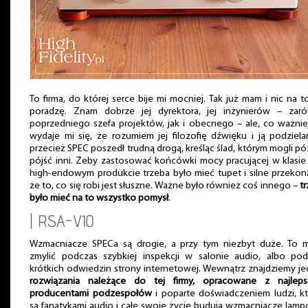
To firma, do której serce bije mi mocniej. Tak już mam i nic na t
poradzę. Znam dobrze jej dyrektora, jej inżynierów – zar
poprzedniego szefa projektów, jak i obecnego – ale, co ważnie
wydaje mi się, że rozumiem jej filozofię dźwięku i ją podziel
przecież SPEC poszedł trudną drogą, kreśląc ślad, którym mogli pó
pójść inni. Żeby zastosować końcówki mocy pracującej w klasi
high-endowym produkcie trzeba było mieć tupet i silne przekon
że to, co się robi jest słuszne. Ważne było również coś innego –
t
było mieć na to wszystko pomysł
.
| RSA-V10
Wzmacniacze SPECa są drogie, a przy tym niezbyt duże. To 
zmylić podczas szybkiej inspekcji w salonie audio, albo pod
krótkich odwiedzin strony internetowej. Wewnątrz znajdziemy j
rozwiązania należące do tej firmy, opracowane z najleps
producentami podzespołów
i poparte doświadczeniem ludzi, k
są fanatykami audio i całe swoje życie budują wzmacniacze lam