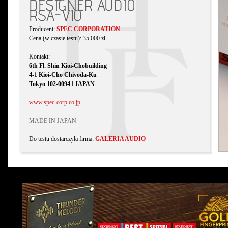
DESIGNER AUDIO
RSA-V10
Producent:
SPEC CORPORATION
Cena (w czasie testu): 35 000 zł
Kontakt:
6th Fl. Shin Kioi-Chobuilding
4-1 Kioi-Cho Chiyoda-Ku
Tokyo 102-0094 ǀ JAPAN
www.spec-corp.co.jp
MADE IN JAPAN
Do testu dostarczyła firma:
GALERIA AUDIO