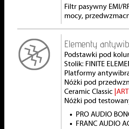
Filtr pasywny EMI/
mocy, przedwzmacn
Elementy antywib
Podstawki pod kolu
Stolik: FINITE ELEM
Platformy antywibr
Nóżki pod przedwz
Ceramic Classic
|AR
Nóżki pod testowan
PRO AUDIO BON
FRANC AUDIO AC