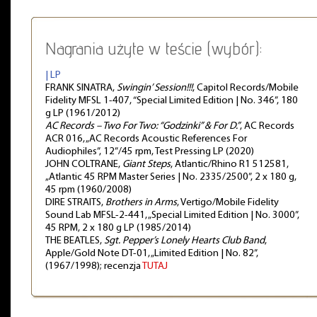
Nagrania użyte w teście (wybór):
| LP
FRANK SINATRA,
Swingin’ Session!!!
, Capitol Records/Mobile
Fidelity MFSL 1-407, “Special Limited Edition | No. 346”, 180
g LP (1961/2012)
AC Records – Two For Two: “Godzinki” & For D.”
, AC Records
ACR 016, „AC Records Acoustic References For
Audiophiles”, 12”/45 rpm, Test Pressing LP (2020)
JOHN COLTRANE,
Giant Steps
, Atlantic/Rhino R1 512581,
„Atlantic 45 RPM Master Series | No. 2335/2500”, 2 x 180 g,
45 rpm (1960/2008)
DIRE STRAITS,
Brothers in Arms
, Vertigo/Mobile Fidelity
Sound Lab MFSL-2-441, „Special Limited Edition | No. 3000”,
45 RPM, 2 x 180 g LP (1985/2014)
THE BEATLES,
Sgt. Pepper’s Lonely Hearts Club Band
,
Apple/Gold Note DT-01, „Limited Edition | No. 82”,
(1967/1998); recenzja
TUTAJ