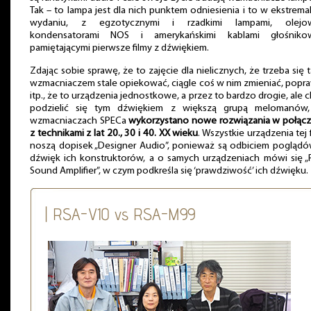
Tak – to lampa jest dla nich punktem odniesienia i to w ekstrem
wydaniu, z egzotycznymi i rzadkimi lampami, olejo
kondensatorami NOS i amerykańskimi kablami głośniko
pamiętającymi pierwsze filmy z dźwiękiem.
Zdając sobie sprawę, że to zajęcie dla nielicznych, że trzeba się 
wzmacniaczem stale opiekować, ciągle coś w nim zmieniać, popr
itp., że to urządzenia jednostkowe, a przez to bardzo drogie, ale 
podzielić się tym dźwiękiem z większą grupą melomanów
wzmacniaczach SPECa
wykorzystano nowe rozwiązania w połącz
z technikami z lat 20., 30 i 40. XX wieku
. Wszystkie urządzenia tej 
noszą dopisek „Designer Audio”, ponieważ są odbiciem poglądó
dźwięk ich konstruktorów, a o samych urządzeniach mówi się „
Sound Amplifier”, w czym podkreśla się ‘prawdziwość’ ich dźwięku.
| RSA-V10 vs RSA-M99