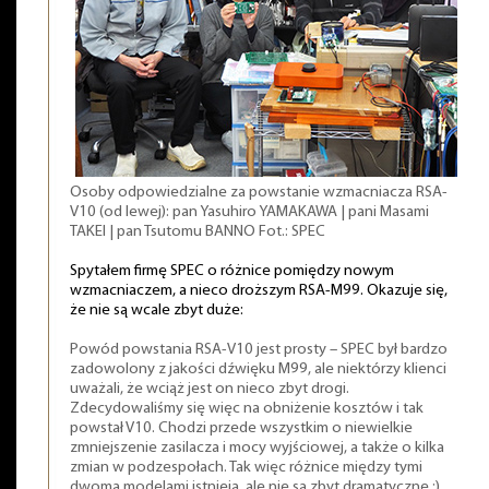
Osoby odpowiedzialne za powstanie wzmacniacza RSA-
V10 (od lewej): pan Yasuhiro YAMAKAWA | pani Masami
TAKEI | pan Tsutomu BANNO Fot.: SPEC
Spytałem firmę SPEC o różnice pomiędzy nowym
wzmacniaczem, a nieco droższym RSA-M99. Okazuje się,
że nie są wcale zbyt duże:
Powód powstania RSA-V10 jest prosty – SPEC był bardzo
zadowolony z jakości dźwięku M99, ale niektórzy klienci
uważali, że wciąż jest on nieco zbyt drogi.
Zdecydowaliśmy się więc na obniżenie kosztów i tak
powstał V10. Chodzi przede wszystkim o niewielkie
zmniejszenie zasilacza i mocy wyjściowej, a także o kilka
zmian w podzespołach. Tak więc różnice między tymi
dwoma modelami istnieją, ale nie są zbyt dramatyczne :)