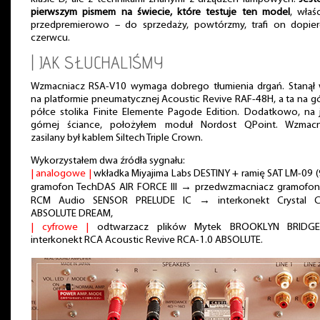
pierwszym pismem na świecie, które testuje ten model
, właś
przedpremierowo – do sprzedaży, powtórzmy, trafi on dopie
czerwcu.
| JAK SŁUCHALIŚMY
Wzmacniacz RSA-V10 wymaga dobrego tłumienia drgań. Stanął 
na platformie pneumatycznej Acoustic Revive RAF-48H, a ta na g
półce stolika Finite Elemente Pagode Edition. Dodatkowo, na 
górnej ściance, położyłem moduł Nordost QPoint. Wzmacn
zasilany był kablem Siltech Triple Crown.
Wykorzystałem dwa źródła sygnału:
| analogowe |
wkładka Miyajima Labs DESTINY + ramię SAT LM-09 (
gramofon TechDAS AIR FORCE III → przedwzmacniacz gramofo
RCM Audio SENSOR PRELUDE IC → interkonekt Crystal C
ABSOLUTE DREAM,
| cyfrowe |
odtwarzacz plików Mytek BROOKLYN BRID
interkonekt RCA Acoustic Revive RCA-1.0 ABSOLUTE.