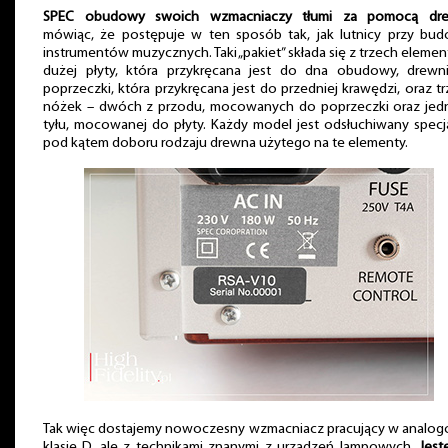
SPEC obudowy swoich wzmacniaczy tłumi za pomocą dr
mówiąc, że postępuje w ten sposób tak, jak lutnicy przy bud
instrumentów muzycznych. Taki „pakiet” składa się z trzech eleme
dużej płyty, która przykręcana jest do dna obudowy, drewni
poprzeczki, która przykręcana jest do przedniej krawędzi, oraz t
nóżek – dwóch z przodu, mocowanych do poprzeczki oraz jedn
tyłu, mocowanej do płyty. Każdy model jest odsłuchiwany specj
pod kątem doboru rodzaju drewna użytego na te elementy.
Tak więc dostajemy nowoczesny wzmacniacz pracujący w analog
klasie D, ale z technikami znanymi z urządzeń lampowych.
Jest