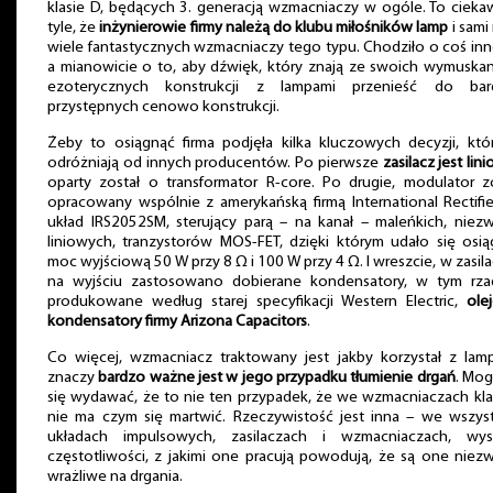
klasie D, będących 3. generacją wzmacniaczy w ogóle. To ciek
tyle, że
inżynierowie firmy należą do klubu miłośników lamp
i sami
wiele fantastycznych wzmacniaczy tego typu. Chodziło o coś in
a mianowicie o to, aby dźwięk, który znają ze swoich wymuska
ezoterycznych konstrukcji z lampami przenieść do bard
przystępnych cenowo konstrukcji.
Żeby to osiągnąć firma podjęła kilka kluczowych decyzji, któ
odróżniają od innych producentów. Po pierwsze
zasilacz jest lin
oparty został o transformator R-core. Po drugie, modulator z
opracowany wspólnie z amerykańską firmą International Rectifie
układ IRS2052SM, sterujący parą – na kanał – maleńkich, niez
liniowych, tranzystorów MOS-FET, dzięki którym udało się osi
moc wyjściową 50 W przy 8 Ω i 100 W przy 4 Ω. I wreszcie, w zasila
na wyjściu zastosowano dobierane kondensatory, w tym rzad
produkowane według starej specyfikacji Western Electric,
ole
kondensatory firmy Arizona Capacitors
.
Co więcej, wzmacniacz traktowany jest jakby korzystał z lamp
znaczy
bardzo ważne jest w jego przypadku tłumienie drgań
. Mog
się wydawać, że to nie ten przypadek, że we wzmacniaczach kl
nie ma czym się martwić. Rzeczywistość jest inna – we wszyst
układach impulsowych, zasilaczach i wzmacniaczach, wys
częstotliwości, z jakimi one pracują powodują, że są one niez
wrażliwe na drgania.