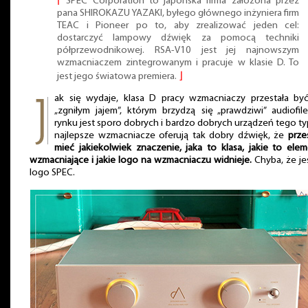
⌈
SPEC Corporation to japońska firma założona przez
pana SHIROKAZU YAZAKI, byłego głównego inżyniera firm
TEAC i Pioneer po to, aby zrealizować jeden cel:
dostarczyć lampowy dźwięk za pomocą techniki
półprzewodnikowej. RSA-V10 jest jej najnowszym
wzmacniaczem zintegrowanym i pracuje w klasie D. To
jest jego światowa premiera.
⌋
ak się wydaje, klasa D pracy wzmacniaczy przestała być
„zgniłym jajem”, którym brzydzą się „prawdziwi” audiofil
rynku jest sporo dobrych i bardzo dobrych urządzeń tego ty
najlepsze wzmacniacze oferują tak dobry dźwięk, że
prze
mieć jakiekolwiek znaczenie, jaka to klasa, jakie to ele
wzmacniające i jakie logo na wzmacniaczu widnieje.
Chyba, że je
logo SPEC.