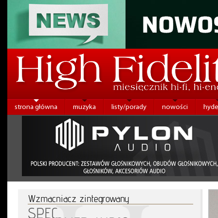
strona główna
muzyka
listy/porady
nowości
hyde
Wzmacniacz zintegrowany
SPEC