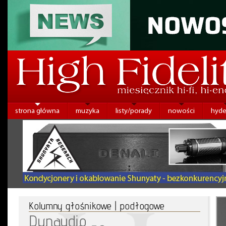
strona główna
muzyka
listy/porady
nowości
hyde
Kolumny głośnikowe | podłogowe
Dynaudio