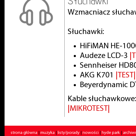
Słuchawki
Wzmacniacz słuch
Słuchawki:
HiFiMAN HE-100
Audeze LCD-3
|
Sennheiser HD8
AKG K701
|TEST|
Beyerdynamic DT
Kable słuchawkowe:
|MIKROTEST|
strona główna
|
muzyka
|
listy/porady
|
nowości
|
hyde park
|
archi