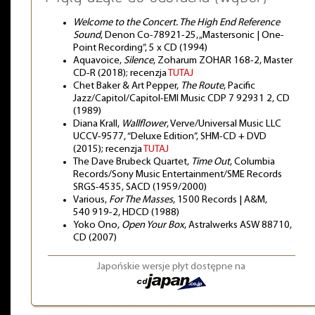
Welcome to the Concert. The High End Reference
Sound
, Denon Co-78921-25, „Mastersonic | One-
Point Recording”, 5 x CD (1994)
Aquavoice,
Silence
, Zoharum ZOHAR 168-2, Master
CD-R (2018); recenzja
TUTAJ
Chet Baker & Art Pepper,
The Route
, Pacific
Jazz/Capitol/Capitol-EMI Music CDP 7 92931 2, CD
(1989)
Diana Krall,
Wallflower
, Verve/Universal Music LLC
UCCV-9577, “Deluxe Edition”, SHM-CD + DVD
(2015); recenzja
TUTAJ
The Dave Brubeck Quartet,
Time Out
, Columbia
Records/Sony Music Entertainment/SME Records
SRGS-4535, SACD (1959/2000)
Various,
For The Masses
, 1500 Records | A&M,
540 919-2, HDCD (1988)
Yoko Ono,
Open Your Box
, Astralwerks ASW 88710,
CD (2007)
Japońskie wersje płyt dostępne na