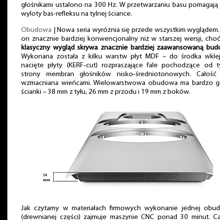
głośnikami ustalono na 300 Hz. W przetwarzaniu basu pomagają
wyloty bas-refleksu na tylnej ściance.
Obudowa
| Nowa seria wyróżnia się przede wszystkim wyglądem.
on znacznie bardziej konwencjonalny niż w starszej wersji, cho
klasyczny wygląd skrywa znacznie bardziej zaawansowaną bud
Wykonana została z kilku warstw płyt MDF – do środka wkle
nacięte płyty (KERF-cut) rozpraszające fale pochodzące od ty
strony membran głośników nisko-średniotonowych. Całość 
wzmacniana wieńcami. Wielowarstwowa obudowa ma bardzo g
ścianki – 38 mm z tyłu, 26 mm z przodu i 19 mm z boków.
Jak czytamy w materiałach firmowych wykonanie jednej obu
(drewnianej części) zajmuje maszynie CNC ponad 30 minut. Ca