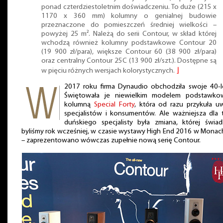
ponad czterdziestoletnim doświadczeniu. To duże (215 x
1170 x 360 mm) kolumny o genialnej budowie
przeznaczone do pomieszczeń średniej wielkości –
powyżej 25 m². Należą do serii Contour, w skład której
wchodzą również kolumny podstawkowe Contour 20
(19 900 zł/para), większe Contour 60 (38 900 zł/para)
oraz centralny Contour 25C (13 900 zł/szt.). Dostępne są
w pięciu różnych wersjach kolorystycznych.
⌋
2017 roku firma Dynaudio obchodziła swoje 40-le
Świętowała je niewielkim modelem podstawko
kolumną
Special Forty
, która od razu przykuła u
specjalistów i konsumentów. Ale ważniejsza dla 
duńskiego specjalisty była zmiana, której świad
byliśmy rok wcześniej, w czasie wystawy High End 2016 w Mona
– zaprezentowano wówczas zupełnie nową serię Contour.