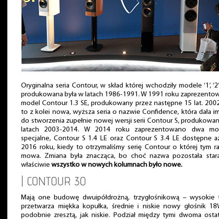
Oryginalna seria Contour, w skład której wchodziły modele ‘1’, ‘2’ i
produkowana była w latach 1986-1991. W 1991 roku zaprezento
model Contour 1.3 SE, produkowany przez następne 15 lat. 200
to z kolei nowa, wyższa seria o nazwie Confidence, która dała i
do stworzenia zupełnie nowej wersji serii Contour S, produkowa
latach 2003-2014. W 2014 roku zaprezentowano dwa mo
specjalne, Contour S 1.4 LE oraz Contour S 3.4 LE dostępne a
2016 roku, kiedy to otrzymaliśmy serię Contour o której tym 
mowa. Zmiana była znacząca, bo choć nazwa pozostała stara
właściwie
wszystko w nowych kolumnach było nowe.
| CONTOUR 30
Mają one budowę dwuipółdrożną, trzygłośnikową – wysokie 
przetwarza miękka kopułka, średnie i niskie nowy głośnik 18
podobnie zresztą, jak niskie. Podział między tymi dwoma osta