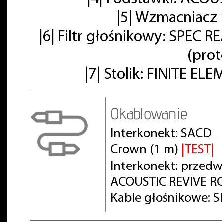
|5| Wzmacniacz
|6| Filtr głośnikowy: SPE
(pro
|7| Stolik: FINITE E
Okablowanie
Interkonekt: SACD 
Crown (1 m)
|TEST|
Interkonekt: prze
ACOUSTIC REVIVE RC
Kable głośnikowe: S