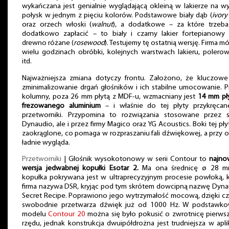
wykańczana jest genialnie wyglądającą okleiną w lakierze na w
połysk w jednym z pięciu kolorów. Podstawowe biały dąb (
ivory
oraz orzech włoski (
walnut
), a dodatkowe – za które trzeba
dodatkowo zapłacić – to biały i czarny lakier fortepianowy 
drewno różane (
rosewood
). Testujemy tę ostatnią wersję. Firma m
wielu godzinach obróbki, kolejnych warstwach lakieru, polero
itd.
Najważniejsza zmiana dotyczy frontu. Założono, że kluczowe 
zminimalizowanie drgań głośników i ich stabilne umocowanie. 
kolumny, poza 26 mm płytą z MDF-u, wzmacniany jest
14 mm pły
frezowanego aluminium
– i właśnie do tej płyty przykręcan
przetworniki. Przypomina to rozwiązania stosowane przez 
Dynaudio, ale i przez firmy Magico oraz YG Acoustics. Boki tej pły
zaokrąglone, co pomaga w rozpraszaniu fali dźwiękowej, a przy o
ładnie wygląda.
Przetworniki
| Głośnik wysokotonowy w serii Contour to
najno
wersja jedwabnej kopułki Esotar 2.
Ma ona średnicę ø 28 m
kopułka pokrywana jest w ultraprecyzyjnym procesie powłoką, 
firma nazywa DSR, kryjąc pod tym skrótem dowcipną nazwę Dyna
Secret Recipe. Poprawiono jego wytrzymałość mocową, dzięki c
swobodnie przetwarza dźwięk już od 1000 Hz. W podstawk
modelu
Contour 20
można się było pokusić o zwrotnicę pierws
rzędu, jednak konstrukcja dwuipółdrożna jest trudniejsza w aplik