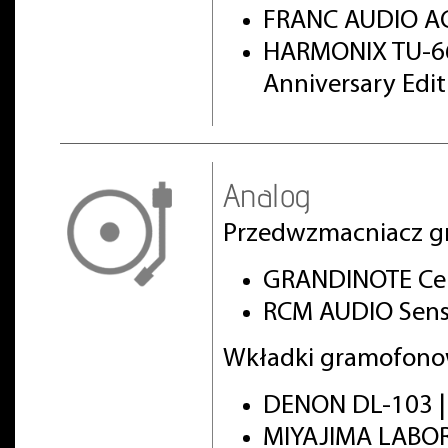
FRANC AUDIO AC
HARMONIX TU-66
Anniversary Edi
Analog
Przedwzmacniacz g
GRANDINOTE Cel
RCM AUDIO Sens
Wkładki gramofono
DENON DL-103 
MIYAJIMA LABO