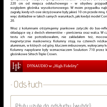
220 cm od miejsca odsłuchowego – w obydwu przypad
względem głośnika wysokotonowego. W moim przypadku najle
zagrały, kiedy ich osie skrzyżowane były jakieś 10 cm przede mną. 
więc dokładnie w takich samych warunkach, jaki kiedyś model Co
20.
Wraz z kolumnami otrzymujemy piankowe zatyczki do bas-refle
składające się z dwóch elementów – pierścienia oraz walca. W c
testu ich nie potrzebowałem, nie zakładałem też, mocow
magnetycznie maskownicy. Kolumny stoją na czterech nóżka
aluminium, w których od góry, kluczem imbusowym, wykręcamy k
Kolumny napędzane były wzmacniaczem Soulution 710 przez k
głośnikowe Siltech Triple Crown.
DYNAUDIO w „High Fidelity”
Płyty użyte do odsłuchu (wybór):