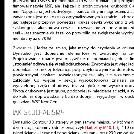
przetworniki 18W55. Ich membrana to wciąż odmiana polipropyl
firmowej nazwie MSP, ale lżejsza i o zróżnicowanej grubości: 0,
mm. Napędzana jest podwójnymi, bardzo silnymi magnesami, a c
zawieszona jest na koszu o optymalizowanym kształcie – chodz
jak najlepszy przepływ powietrza. Karkas cewki wykonano z wł
szklanego, a aluminiowa cewka – rozwiązanie znane z poprzed
serii – jest znacznie dłuższa, co pozwoliło na zwiększenie wychy
membrany aż o 70%!
Zwrotnica
| Jedną ze zmian, jaką mamy do czynienia w kolum
Dynaudio jest dobieranie elementów w zwrotnicy na „słu
Projektowanie oparte jest oczywiście na pomiarach, jednak
fi
„strojenie” odbywa się w sali odsłuchowej.
Zwrotnica jest więc ład
opornikami o niskiej tolerancji, polipropylenowymi kondensator
powietrznymi cewkami rozmieszonymi tak, aby się wzajemnie
zakłócały. Co więcej – sekcja wysokotonowa znalazła s
wydzielonej części obudowy tuż za głośnikiem wysokotono
Płytka drukowana jest gruba, podobnie jak miedziane ścieżki, a s
do kolumn doprowadzamy bardzo dobrymi, wygodnymi w obsł
gniazdami WBT NextGen.
JAK SŁUCHALIŚMY
Dynaudio Contour 30 stanęły w tym samym miejscu, w którym n
dzień stoją kolumny odniesienia, czyli
Harbethy M40.1
, tj. 110 
tylnej ściany – licząc od tylnej ścianki kolumn – oraz 230 cm od sie