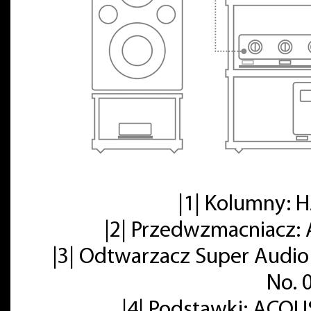
|1| Kolumny:
|2| Przedwzmacniacz: 
|3| Odtwarzacz Super Audio
No. 
|4| Podstawki: ACOU