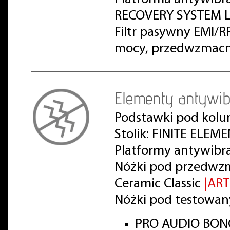
RECOVERY SYSTEM L
Filtr pasywny EMI/
mocy, przedwzmacn
Elementy antywib
Podstawki pod kolu
Stolik: FINITE ELEM
Platformy antywibr
Nóżki pod przedwz
Ceramic Classic
|AR
Nóżki pod testowan
PRO AUDIO BON