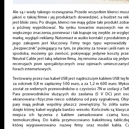
Ale są i wady takiego rozwiązania. Przede wszystkim klienci musz
jakoś o takiej firmie i jej produktach dowiedzieć, a budżet na re
jest bliski zeru. Po drugie, klienci nie mają gdzie taki produkt zoba
a później wypróbować. Na rynku towarów masowych nie m
większego znaczenia, ponieważ i tak kupuje się zwykle ze wzglę
markę, wygląd i reklamy. Natomiast w audio kontakt z produktem 
jego zakupem jest kluczowy. Firmy tego typu wprowadziły 
„bezpiecznik” polegający na tym, że płacimy za towar i jeśli nam si
spodoba, możemy go zwrócić, pokrywając jedynie koszty przes
Neutral Cable jest taką właśnie firmą. Jej renoma zasadza się jedyn
recenzjach pism specjalistycznych oraz opiniach umieszczany
forach internetowych.
Testowany przez nas kabel USB jest najdroższym kablem USB tej fi
za odcinek 0,8 m zapłacimy 500 euro, a za 1,2 m 600 euro. Wyk
został ze srebrnych przewodników o czystości 7N w izolacji z Tef
Para przewodników służących do zasilania (5 V DC) jest os
ekranowana i fizycznie nieco oddalona od pary sygnałowej. Ob
pary mają jednak wspólny płaszcz zewnętrzny. To żółta siate
dzięki której kabel wygląda bardzo wesoło. Końcówki są klasycz
miejsca ich łączenia z kablem zamaskowane czarną kosz
termokurczliwą. Do kabla przymocowano bakelitową tabliczk
której wygrawerowano nazwę firmy oraz model kabla. Ca