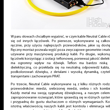
W paru słowach chciałbym wyjaśnić, w czym kable Neutral Cable r
się od innych łączówek. Po pierwsze, wykonywane są całkow
ręcznie, przy użyciu najlepszych przewodników, jakie są dost
Ręczny montaż pozwala wyjść poza zwyczajowe geometrie i mate
używane przy maszynowej produkcji kabli. Po drugie, wykon
łączówki korzystając z izolacji teflonowej, ponieważ jakość dielek
ma ogromny wpływ na dźwięk. Teflon ma bardzo niską s
dielektryczną, co przekłada się na neutralną odpowiedź kabla
podkolorowań dźwięku, z detalami i wysoką dynamiką, czyte
transjentami i zachowanym PRAT.
Po trzecie, Neutral Cable wykonywane są z kilku różnych rod
przewodników: miedzi, srebrzonej miedzi, srebra i ich kombin
Każdy metal ma swoją sygnaturę dźwiękową, a naszym celem 
zaproponowanie rozwiązań, które sprawdzą się w różnych syst
i przypadną do gustu słuchaczom o różnych wymaganiach. Ko
istotną właściwością naszych kabli jest kontrola i eliminacja wib