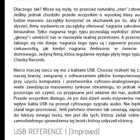
Dlaczego tak? Może się mylę, to przecież naturalny „stan” człow
Jeśliby jednak chodziło przede wszystkim o wysokiej klasy au
ludzie masowo zaczęliby korzystać ze słuchawek po to, aby l
słyszeć, firmy wydawnicze zaczęłyby oferować nagrania zakod
binauralnie. Tylko nagrania tego typu pozwalają wydobyć dźw
„głowy” i umieścić nas w niezwykle realnej przestrzeni. A przecie
takiego się nie dzieje, nagrania tego typu są i zapewne pozo
ciekawostką, jak kiedyś nagrania Ambisonic w świecie 
domowego. Jedyną firmą, która regularnie wydaje płyty tego typu
Chesky Records.
Nieco inaczej rzecz się ma z kablami USB. Chociaż rozkwit tej c
naszej branży, związanej z odtwarzaniem plików komputerow
przy użyciu komputera i przetwornika cyfrowo-analogowego,
wiele zawdzięcza masowemu rynkowi streamingu, to jednak w
pozostaje on czymś, co przypisane jest właśnie do nas, audiof
Przede wszystkim dlatego, że po dziś dzień wielu inżynierów n
wpływ kabla USB na przesył cyfrowego sygnału audio. Nie będ
starał tego prostować. Jeśli państwo również tak uważają, zapr
do lektury innego testu, ten jest dla tych, którzy zadali sobie
samodzielnego sprawdzenia tej teorii i którzy usłyszeli różnicę.
USB REFERENCE I (Improved)