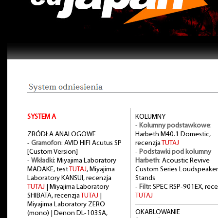
SYSTEM A
KOLUMNY
-
Kolumny podstawkowe
:
ŻRÓDŁA ANALOGOWE
Harbeth M40.1 Domestic,
-
Gramofon
: AVID HIFI Acutus SP
recenzja
TUTAJ
[Custom Version]
-
Podstawki pod kolumny
-
Wkładki
: Miyajima Laboratory
Harbeth
: Acoustic Revive
MADAKE, test
TUTAJ
, Miyajima
Custom Series Loudspeaker
Laboratory KANSUI, recenzja
Stands
TUTAJ
| Miyajima Laboratory
-
Filtr
: SPEC RSP-901EX, rece
SHIBATA, recenzja
TUTAJ
|
TUTAJ
Miyajima Laboratory ZERO
OKABLOWANIE
(mono) | Denon DL-103SA,