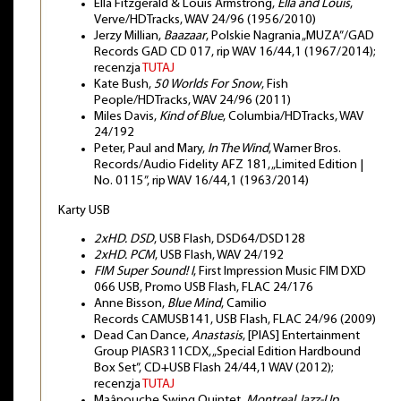
Ella Fitzgerald & Louis Armstrong,
Ella and Louis
,
Verve/HDTracks, WAV 24/96 (1956/2010)
Jerzy Millian,
Baazaar
, Polskie Nagrania „MUZA”/GAD
Records GAD CD 017, rip WAV 16/44,1 (1967/2014);
recenzja
TUTAJ
Kate Bush,
50 Worlds For Snow
, Fish
People/HDTracks, WAV 24/96 (2011)
Miles Davis,
Kind of Blue
, Columbia/HDTracks, WAV
24/192
Peter, Paul and Mary,
In The Wind
, Warner Bros.
Records/Audio Fidelity AFZ 181, „Limited Edition |
No. 0115”, rip WAV 16/44,1 (1963/2014)
Karty USB
2xHD. DSD
, USB Flash, DSD64/DSD128
2xHD. PCM
, USB Flash, WAV 24/192
FIM Super Sound! I
, First Impression Music FIM DXD
066 USB, Promo USB Flash, FLAC 24/176
Anne Bisson,
Blue Mind
, Camilio
Records CAMUSB141, USB Flash, FLAC 24/96 (2009)
Dead Can Dance,
Anastasis
, [PIAS] Entertainment
Group PIASR311CDX, „Special Edition Hardbound
Box Set”, CD+USB Flash 24/44,1 WAV (2012);
recenzja
TUTAJ
Maânouche Swing Quintet,
Montreal Jazz-Up
,