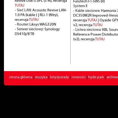
Revive USB-5.0PL (5 m), recenzja
Furutech FT-SWS (R)
TUTAJ
System II
-
Sieć LAN
: Acoustic Revive LAN-
-
Kable sieciowe
: Harmonix 
1.0 PA (kable ) | RLI-1 (filtry),
DC350M2R Improved-Versi
recenzja
TUTAJ
recenzja
TUTAJ
| Oyaide GP
-
Router
: Liksys WAG320N
v2, recenzja
TUTAJ
-
Serwer sieciowy
: Synology
-
Listwa sieciowa
: KBL Soun
DS410j/8 TB
Reference Power Distributo
(v2), recenzja
TUTAJ
strona główna
|
muzyka
|
listy/porady
|
nowości
|
hyde park
|
archi