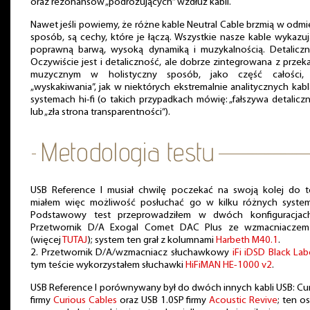
oraz rezonansów „podróżujących” wzdłuż kabli.
Nawet jeśli powiemy, że różne kable Neutral Cable brzmią w odm
sposób, są cechy, które je łączą. Wszystkie nasze kable wykazuj
poprawną barwą, wysoką dynamiką i muzykalnością. Detalicz
Oczywiście jest i detaliczność, ale dobrze zintegrowana z prze
muzycznym w holistyczny sposób, jako część całości,
„wyskakiwania”, jak w niektórych ekstremalnie analitycznych kabl
systemach hi-fi (o takich przypadkach mówię: „fałszywa detalicz
lub „zła strona transparentności”).
USB Reference I musiał chwilę poczekać na swoją kolej do t
miałem więc możliwość posłuchać go w kilku różnych system
Podstawowy test przeprowadziłem w dwóch konfiguracjach
Przetwornik D/A Exogal Comet DAC Plus ze wzmacniaczem
(więcej
TUTAJ
); system ten grał z kolumnami
Harbeth M40.1
.
2. Przetwornik D/A/wzmacniacz słuchawkowy
iFi iDSD Black Lab
tym teście wykorzystałem słuchawki
HiFiMAN HE-1000 v2
.
USB Reference I porównywany był do dwóch innych kabli USB: Cu
firmy
Curious Cables
oraz USB 1.0SP firmy
Acoustic Revive
; ten os