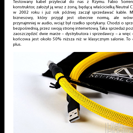
Testowany kabel przyleciał do nas z Rzymu. Fabio Sorrent
konstruktor, założył ją wraz z żoną, będącą właścicielką Neutral C
w 2002 roku i już rok później zaczął sprzedawać kable. M
biznesowy, który przyjął jest obecnie normą, ale wówc
przynajmniej w audio, wciąż był rzadko spotykany. Chodzi o spr
bezpośrednią, przez swoją stronę internetową. Taka sprzedaż po
zaoszczędzić dwie marże – dystrybutora i sprzedawcy – a więc
końcowa jest około 50% niższa niż w klasycznym salonie. To
plus.