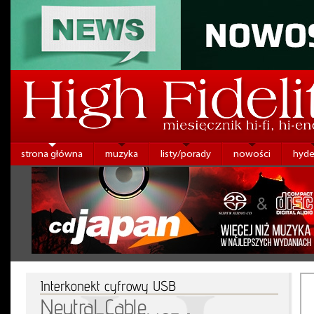
strona główna
muzyka
listy/porady
nowości
hyde
Interkonekt cyfrowy USB
Neutral Cable