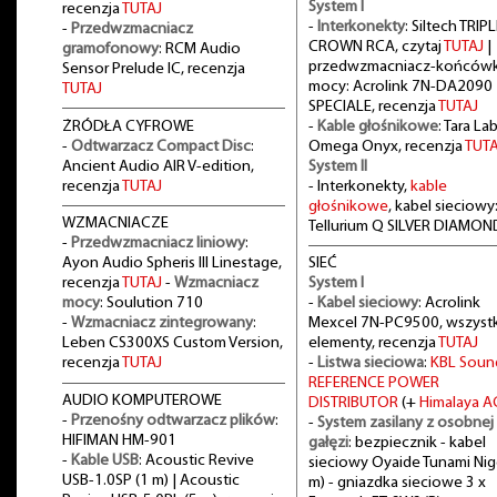
System I
recenzja
TUTAJ
-
Interkonekty
: Siltech TRIPL
-
Przedwzmacniacz
CROWN RCA, czytaj
TUTAJ
|
gramofonowy
: RCM Audio
przedwzmacniacz-końców
Sensor Prelude IC, recenzja
mocy: Acrolink 7N-DA2090
TUTAJ
SPECIALE, recenzja
TUTAJ
ŻRÓDŁA CYFROWE
-
Kable głośnikowe
: Tara La
-
Odtwarzacz Compact Disc
:
Omega Onyx, recenzja
TUTA
Ancient Audio AIR V-edition,
System II
recenzja
TUTAJ
- Interkonekty,
kable
głośnikowe
, kabel sieciowy
WZMACNIACZE
Tellurium Q SILVER DIAMON
-
Przedwzmacniacz liniowy
:
Ayon Audio Spheris III Linestage,
SIEĆ
recenzja
TUTAJ
-
Wzmacniacz
System I
mocy
: Soulution 710
-
Kabel sieciowy
: Acrolink
-
Wzmacniacz zintegrowany
:
Mexcel 7N-PC9500, wszystk
Leben CS300XS Custom Version,
elementy, recenzja
TUTAJ
recenzja
TUTAJ
-
Listwa sieciowa
:
KBL Soun
REFERENCE POWER
AUDIO KOMPUTEROWE
DISTRIBUTOR
(+
Himalaya A
-
Przenośny odtwarzacz plików
:
-
System zasilany z osobnej
HIFIMAN HM-901
gałęzi
: bezpiecznik - kabel
-
Kable USB
: Acoustic Revive
sieciowy Oyaide Tunami Nig
USB-1.0SP (1 m) | Acoustic
m) - gniazdka sieciowe 3 x