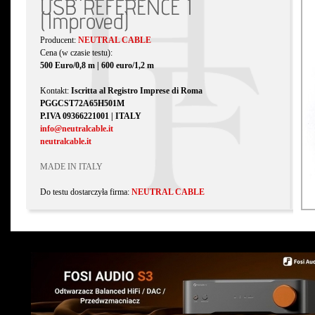
USB REFERENCE I
(Improved)
Producent:
NEUTRAL CABLE
Cena (w czasie testu):
500 Euro/0,8 m | 600 euro/1,2 m
Kontakt:
Iscritta al Registro Imprese di Roma
PGGCST72A65H501M
P.IVA 09366221001 | ITALY
info@neutralcable.it
neutralcable.it
MADE IN ITALY
Do testu dostarczyła firma:
NEUTRAL CABLE