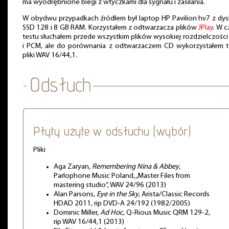
ma wyodrębnione biegi z wtyczkami dla sygnału i zasilania.
W obydwu przypadkach źródłem był laptop HP Pavilion hv7 z dy
SSD 128 i 8 GB RAM. Korzystałem z odtwarzacza plików
JPlay
. W c
testu słuchałem przede wszystkim plików wysokiej rozdzielczośc
i PCM, ale do porównania z odtwarzaczem CD wykorzystałem 
pliki WAV 16/44,1.
Płyty użyte w odsłuchu (wybór)
Pliki
Aga Zaryan,
Remembering Nina & Abbey
,
Parlophone Music Poland, „Master Files from
mastering studio”, WAV 24/96 (2013)
Alan Parsons,
Eye in the Sky
, Arista/Classic Records
HDAD 2011, rip DVD-A 24/192 (1982/2005)
Dominic Miller,
Ad Hoc
, Q-Rious Music QRM 129-2,
rip WAV 16/44,1 (2013)