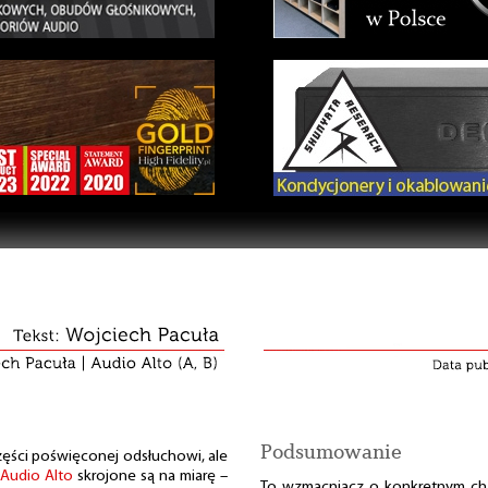
Podsumowanie
ęści poświęconej odsłuchowi, ale
Audio Alto
skrojone są na miarę –
To wzmacniacz o konkretnym char