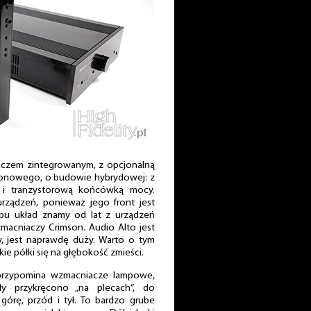
aczem zintegrowanym, z opcjonalną
fonowego, o budowie hybrydowej: z
i tranzystorową końcówką mocy.
urządzeń, ponieważ jego front jest
ypu układ znamy od lat z urządzeń
zmacniaczy Crimson. Audio Alto jest
y, jest naprawdę duży. Warto o tym
ie półki się na głębokość zmieści.
przypomina wzmacniacze lampowe,
y przykręcono „na plecach”, do
órę, przód i tył. To bardzo grube