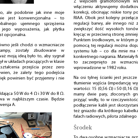
Z wejściem gramofonowym współ
włączeniu aktywujemy dodatkow
korekcji, obcinając niskie tony p
to, ale podobnie jak inne moje
RIAA. Obok jest kolejny przełączn
nie jest konwencjonalna – to
regulacji barwy, ale innego ni
balnego ujemnego sprzężenia
zwiększyć ilość wysokich tonów,
jego wyposażenia, jak płytka
kręcąc w przeciwną stronę zmniej
est opcjonalna.
Punktem środkowym, w którym poz
ówno jeśli chodzi o wzmacniacze
pomocą tej regulacji można do
i lampy, zostały zbudowane w
systemu lub – co dla mnie ma 
ż moją ideą było to, aby sygnał
konkretnego nagrania. Materiały 
ł w układach pracujących w klasie
to zaczerpnięto ze wzmacni
ztałcenia przejścia przez zero
wprowadzone w 1982 roku.
pewien, że zalety tego podejścia
Na osi tylnej ścianki jest jeszc
ęk powinien być przyjemny i nie
tłumienie wyjścia (impedancję w
wartości: 15 (0,56 Ω) i 50 (0,16
dająca 50 W do 4 Ω i 30 W do 8 Ω.
mamy dwie pary, złoconych gn
a w najbliższym czasie. Będzie
przyjąć widły, to w rzeczywist
wersja A.
podłączenie kabli jest skorzyst
też gniazdo dla krótkiego kabelk
falach radiowych, pilota zdalnego
Środek
To dwa osobne wzmacniacze, przy