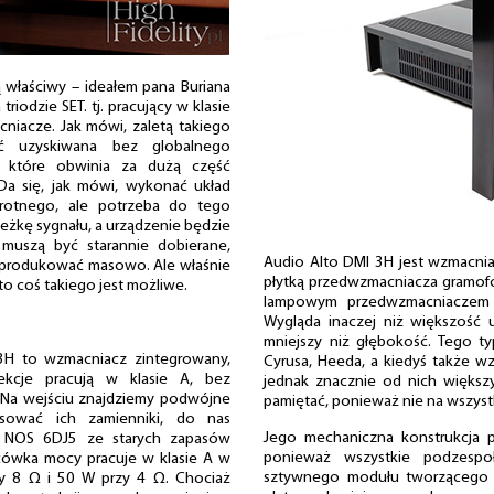
 właściwy – ideałem pana Buriana
iodzie SET. tj. pracujący w klasie
niacze. Jak mówi, zaletą takiego
ść uzyskiwana bez globalnego
, które obwinia za dużą część
a się, jak mówi, wykonać układ
wrotnego, ale potrzeba do tego
eżkę sygnału, a urządzenie będzie
muszą być starannie dobierane,
Audio Alto DMI 3H jest wzmacni
ń produkować masowo. Ale właśnie
płytką przedwzmacniacza gramo
lto coś takiego jest możliwe.
lampowym przedwzmacniaczem 
Wygląda inaczej niż większość 
mniejszy niż głębokość. Tego t
3H to wzmacniacz zintegrowany,
Cyrusa, Heeda, a kiedyś także w
ekcje pracują w klasie A, bez
jednak znacznie od nich większ
 Na wejściu znajdziemy podwójne
pamiętać, ponieważ nie na wszystk
sować ich zamienniki, do nas
Jego mechaniczna konstrukcja 
i NOS 6DJ5 ze starych zapasów
ponieważ wszystkie podzespoł
cówka mocy pracuje w klasie A w
sztywnego modułu tworzącego g
zy 8 Ω i 50 W przy 4 Ω. Chociaż