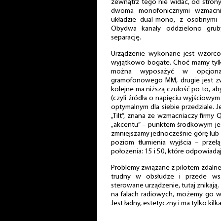
zewnątrz tego nie widać, od strony
dwoma monofonicznymi wzmacni
układzie dual-mono, z osobnymi z
Obydwa kanały oddzielono gruby
separację.
Urządzenie wykonane jest wzorcow
wyjątkowo bogate. Choć mamy tylko
można wyposażyć w opcjonal
gramofonowego MM, drugie jest zw
kolejne ma niższą czułość po to, a
(czyli źródła o napięciu wyjściowym
optymalnym dla siebie przedziale. J
„Tilt”, znana ze wzmacniaczy firmy 
„akcentu” – punktem środkowym jest
zmniejszamy jednocześnie górę lub
poziom tłumienia wyjścia – przeł
położenia: 15 i 50, które odpowiada
Problemy związane z pilotem zdalneg
trudny w obsłudze i przede ws
sterowane urządzenie, tutaj znikają.
na falach radiowych, możemy go w
Jest ładny, estetyczny i ma tylko kil