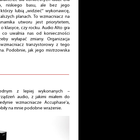
o, niskiego basu, ale bez jego
którzy lubią „widzieć” wykonawcę,
dalszych planach. To wzmacniacz na
ynamika utworu jest priorytetem,
o klasyce, czy rocku. Audio Alto gra
 co uwalnia nas od konieczności
żeby wyłapać zmiany. Organizacja
a wzmacniacz tranzystorowy z tego
a. Podobnie, jak jego mistrzowska
jednym z lepiej wykonanych –
urządzeń audio, z jakimi miałem do
 Jedynie wzmacniacze Accuphase’a,
obiły na mnie podobne wrażenie.