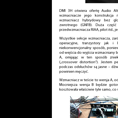
DMI 3H otwiera ofertę Audio Al
wzmacniacze jego konstrukcja 
wzmacniacz hybrydowy bez glo
zwrotnego (GNFB). Duża część 
przedwzmacniacza RIAA, pilot itd., j
Wszystkie sekcje wzmacniacza, zar
operacyjne, tranzystory jak 
niekonwencjonalny sposób, poniewa
od wejścia do wyjścia wzmacniany by
A, omijając w ten sposób znieks
(„crossover distortion”). Jestem 
podczas odsłuchów są jasne – dźwi
powinien męczyć.
Wzmacniacz w teście to wersja A, od
Mocniejsza wersja B będzie gotow
kosztowała właściwie tyle samo, co 