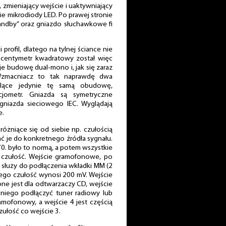
 zmieniający wejście i uaktywniający
ie mikrodiody LED. Po prawej stronie
standby” oraz gniazdo słuchawkowe fi
profil, dlatego na tylnej ściance nie
j centymetr kwadratowy został więc
je budowę dual-mono i, jak się zaraz
 Wzmacniacz to tak naprawdę dwa
elące jedynie tę samą obudowę,
jometr. Gniazda są symetryczne
niazda sieciowego IEC. Wyglądają
e.
óżniące się od siebie np. czułością
 je do konkretnego źródła sygnału.
 70. było to normą, a potem wszystkie
 czułość. Wejście gramofonowe, po
 służy do podłączenia wkładki MM (2
, jego czułość wynosi 200 mV. Wejście
ne jest dla odtwarzaczy CD, wejście
niego podłączyć tuner radiowy lub
mofonowy, a wejście 4 jest częścią
zułość co wejście 3.