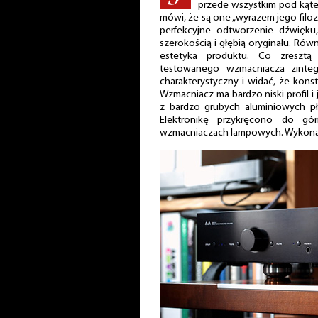
przede wszystkim pod kąte
mówi, że są one „wyrazem jego filozo
perfekcyjne odtworzenie dźwięku, 
szerokością i głębią oryginału. Równ
estetyka produktu. Co zresz
testowanego wzmacniacza zinte
charakterystyczny i widać, że konst
Wzmacniacz ma bardzo niski profil 
z bardzo grubych aluminiowych pły
Elektronikę przykręcono do gó
wzmacniaczach lampowych. Wykonani