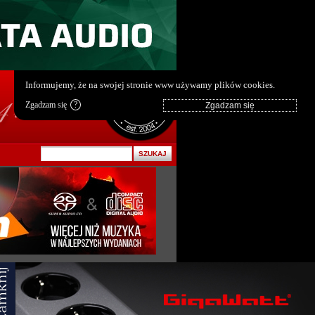
pl
|
en
Informujemy, że na swojej stronie www używamy plików cookies.
Zgadzam się
?