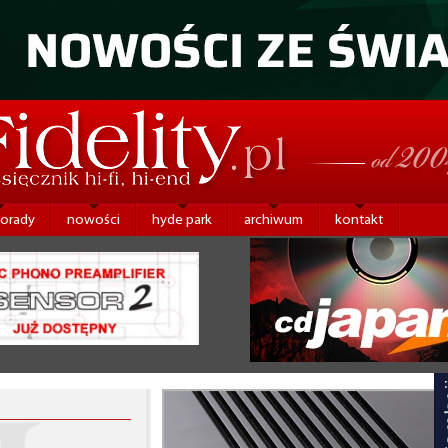
porady
nowości
hyde park
archiwum
kontakt