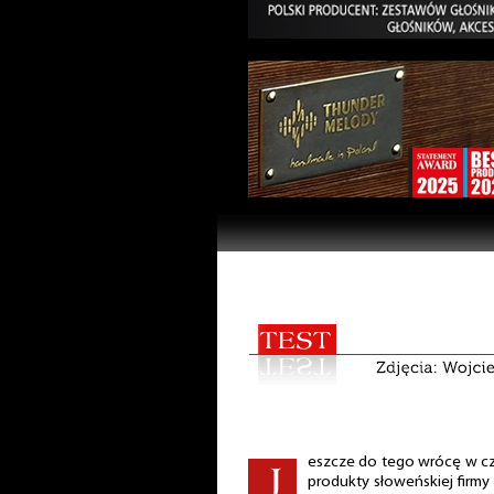
eszcze do tego wrócę w cz
produkty słoweńskiej firmy