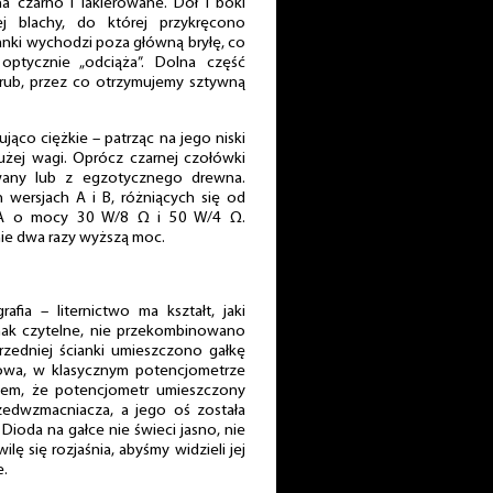
a czarno i lakierowane. Dół i boki
j blachy, do której przykręcono
ianki wychodzi poza główną bryłę, co
optycznie „odciąża”. Dolna część
śrub, przez co otrzymujemy sztywną
jąco ciężkie – patrząc na jego niski
dużej wagi. Oprócz czarnej czołówki
any lub z egzotycznego drewna.
wersjach A i B, różniących się od
ę A o mocy 30 W/8 Ω i 50 W/4 Ω.
ie dwa razy wyższą moc.
fia – liternictwo ma kształt, jaki
dnak czytelne, nie przekombinowano
rzedniej ścianki umieszczono gałkę
ogowa, w klasycznym potencjometrze
wiem, że potencjometr umieszczony
przedwzmacniacza, a jego oś została
 Dioda na gałce nie świeci jasno, nie
ilę się rozjaśnia, abyśmy widzieli jej
e.