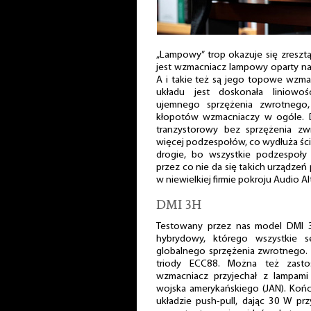
„Lampowy” trop okazuje się zresztą
jest wzmacniacz lampowy oparty na tr
A i takie też są jego topowe wzmac
układu jest doskonała liniowo
ujemnego sprzężenia zwrotnego
kłopotów wzmacniaczy w ogóle. D
tranzystorowy bez sprzężenia z
więcej podzespołów, co wydłuża ści
drogie, bo wszystkie podzespoły 
przez co nie da się takich urządze
w niewielkiej firmie pokroju Audio A
DMI 3H
Testowany przez nas model DMI 
hybrydowy, którego wszystkie s
globalnego sprzężenia zwrotnego.
triody ECC88. Można też zasto
wzmacniacz przyjechał z lampam
wojska amerykańskiego (JAN). Koń
układzie push-pull, dając 30 W pr