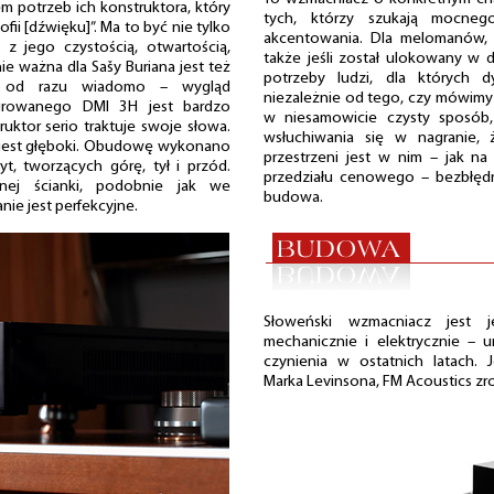
m potrzeb ich konstruktora, który
tych, którzy szukają mocneg
fii [dźwięku]”. Ma to być nie tylko
akcentowania. Dla melomanów, 
z jego czystością, otwartością,
także jeśli został ulokowany w 
ie ważna dla Sašy Buriana jest też
potrzeby ludzi, dla których d
tą od razu wiadomo – wygląd
niezależnie od tego, czy mówimy 
growanego DMI 3H jest bardzo
w niesamowicie czysty sposób,
ruktor serio traktuje swoje słowa.
wsłuchiwania się w nagranie, 
i jest głęboki. Obudowę wykonano
przestrzeni jest w nim – jak n
t, tworzących górę, tył i przód.
przedziału cenowego – bezbłędn
rnej ścianki, podobnie jak we
budowa.
e jest perfekcyjne.
Słoweński wzmacniacz jest 
mechanicznie i elektrycznie – 
czynienia w ostatnich latach.
Marka Levinsona, FM Acoustics zr