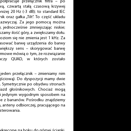
pracuje przełącznik filtra – po
ą, czwartą stałą czasową krzywej
oniżej 20 Hz (-3 dB); to standard IEC
ik oraz gałka „Tilt”. To część układu
ż zazwyczaj. Za jego pomocą można
 jednocześnie zmniejszając niskie;
szamy ilość góry, a zwiększamy dołu.
iom się nie zmienia jest 1 kHz. Za
pasować barwę urządzenia do barwy
większy sens – skorygować barwę
firmowe mówią o tym, że rozwiązanie
aczy QUAD, w których zostało
ze jeden przełącznik – zmieniamy nim
yjściową). Do dyspozycji mamy dwie
 Ω). Symetrycznie po obydwu stronach
iazd głośnikowych. Chociaż mogą
ości jedynym wygodnym sposobem na
anie z bananów. Pośrodku znajdziemy
a, anteny odbiorczej, pracującego na
 sterowania.
kręcone na boku do górnej ścianki,