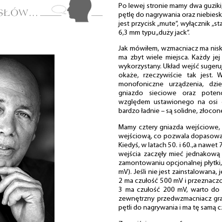
Po lewej stronie mamy dwa guziki,
pętlę do nagrywania oraz niebiesk
jest przycisk „mute”, wyłącznik „
6,3 mm typu „duży jack”.
Jak mówiłem, wzmacniacz ma niski 
ma zbyt wiele miejsca. Każdy je
wykorzystany. Układ wejść sugeru
okaże, rzeczywiście tak jest.
monofoniczne urządzenia, dzi
gniazdo sieciowe oraz potenc
względem ustawionego na osi g
bardzo ładnie – są solidne, złocon
Mamy cztery gniazda wejściowe, r
wejściową, co pozwala dopasować
Kiedyś, w latach 50. i 60.,a nawet
wejścia zaczęły mieć jednakową
zamontowaniu opcjonalnej płytki,
mV). Jeśli nie jest zainstalowana
2 ma czułość 500 mV i przeznaczo
3 ma czułość 200 mV, warto do 
zewnętrzny przedwzmacniacz gra
pętli do nagrywania i ma tę samą c