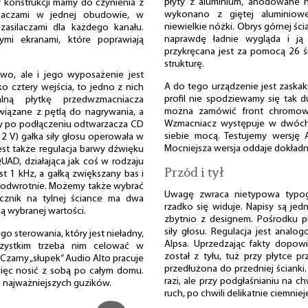
płyty z aluminium, anodowane n
 konstrukcji mamy do czynienia z
wykonano z giętej aluminiowe
aczami w jednej obudowie, w
niewielkie nóżki. Obrys górnej śc
asilaczami dla każdego kanału.
naprawdę ładnie wygląda i ją 
mi ekranami, które poprawiają
przykręcana jest za pomocą 26 
strukturę.
o, ale i jego wyposażenie jest
A do tego urządzenie jest zaskaku
 cztery wejścia, to jedno z nich
profil nie spodziewamy się tak 
ną płytkę przedwzmacniacza
można zamówić front chromow
iązane z pętlą do nagrywania, a
Wzmacniacz występuje w dwóch 
by po podłączeniu odtwarzacza CD
siebie mocą. Testujemy wersj
 2 V) gałka siły głosu operowała w
Mocniejsza wersja oddaje dokładn
est także regulacja barwy dźwięku
QUAD, działająca jak coś w rodzaju
Przód i tył
 1 kHz, a gałką zwiększany bas i
 odwrotnie. Możemy także wybrać
Uwagę zwraca nietypowa typogra
ącznik na tylnej ściance ma dwa
rzadko się widuje. Napisy są je
ją wybranej wartości.
zbytnio z designem. Pośrodku p
siły głosu. Regulacja jest anal
o sterowania, który jest nieładny,
Alpsa. Uprzedzając fakty dopo
zystkim trzeba nim celować w
został z tyłu, tuż przy płytce 
 Czarny „słupek” Audio Alto pracuje
przedłużona do przedniej ścianki.
ięc nosić z sobą po całym domu.
razi, ale przy podgłaśnianiu na chw
ka najważniejszych guzików.
ruch, po chwili delikatnie ciemniej