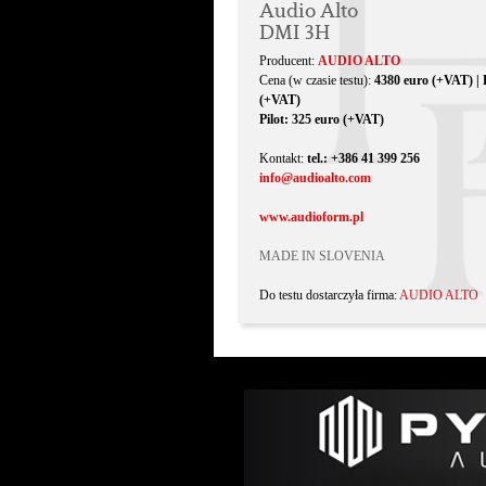
Audio Alto
DMI 3H
Producent:
AUDIO ALTO
Cena (w czasie testu):
4380 euro (+VAT) |
(+VAT)
Pilot: 325 euro (+VAT)
Kontakt:
tel.: +386 41 399 256
info@audioalto.com
www.audioform.pl
MADE IN SLOVENIA
Do testu dostarczyła firma:
AUDIO ALTO