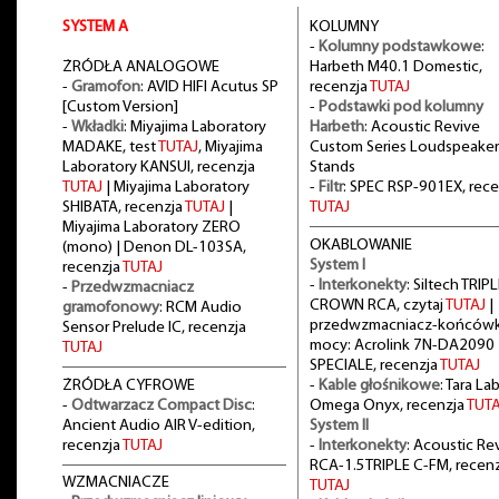
SYSTEM A
KOLUMNY
-
Kolumny podstawkowe
:
ŻRÓDŁA ANALOGOWE
Harbeth M40.1 Domestic,
-
Gramofon
: AVID HIFI Acutus SP
recenzja
TUTAJ
[Custom Version]
-
Podstawki pod kolumny
-
Wkładki
: Miyajima Laboratory
Harbeth
: Acoustic Revive
MADAKE, test
TUTAJ
, Miyajima
Custom Series Loudspeaker
Laboratory KANSUI, recenzja
Stands
TUTAJ
| Miyajima Laboratory
-
Filtr
: SPEC RSP-901EX, rece
SHIBATA, recenzja
TUTAJ
|
TUTAJ
Miyajima Laboratory ZERO
OKABLOWANIE
(mono) | Denon DL-103SA,
System I
recenzja
TUTAJ
-
Interkonekty
: Siltech TRIPL
-
Przedwzmacniacz
CROWN RCA, czytaj
TUTAJ
|
gramofonowy
: RCM Audio
przedwzmacniacz-końców
Sensor Prelude IC, recenzja
mocy: Acrolink 7N-DA2090
TUTAJ
SPECIALE, recenzja
TUTAJ
ŻRÓDŁA CYFROWE
-
Kable głośnikowe
: Tara La
-
Odtwarzacz Compact Disc
:
Omega Onyx, recenzja
TUTA
Ancient Audio AIR V-edition,
System II
recenzja
TUTAJ
-
Interkonekty
: Acoustic Re
RCA-1.5TRIPLE C-FM, recenz
WZMACNIACZE
TUTAJ