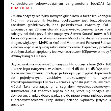
konstruktorem odpowiedzialnym za gramofony TechDAS (wi
TUTAJ
i
TUTAJ
).
Zmiana dotyczy nie tylko nowych głośników, a także ich konfigura
170 mm przetwornik Fostexa podłączony jest bezpośredni
zacisków głośnikowych, bez pośrednictwa zwrotnicy. Od 
wspomaga go 20 mm głośnik superwysokotonowy, także Fost
odcięty od dołu przy 4 kHz (magazyn „Stereo Sound” mówi o 3 
Także dół pasma został wzmocniony. Moduł z Fostexami stawia s
drugim, większym. MAPS to skrót od Monitor and Powered Subwo
– mowa więc o aktywnej sekcji niskotonowej. Papierowy przetw
o dużym skoku napędzany jest wzmacniaczem ICEpower o mocy 
W firmy Bang & Olufsen.
Użytkownik ma możliwość zmiany punktu odcięcia basu (60 – 160
a także jego natężenia, w zakresie od -4 dB do +4 dB. Wysokie
także można zmienić, dodając je lub ujmując. Sygnał doprowad
do pojedynczych zacisków, ulokowanych na wysok
szerokopasmowego Fostexa – ścieżka sygnału jest tutaj ekstrem
krótka! Taka aranżacja, tj. z sygnałem wysokopoziomowym
subwoofera jest znacznie lepsza niż ta, którą się spotyka w 
domowym, tj. gdzie doprowadza się do niego sygnał niskopozio
z przedwzmacniacza. Przy dolnej ściance wpinamy jedynie k
sieciowy.