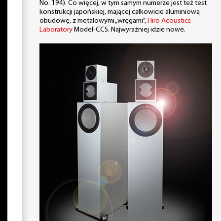
No. 194). Co więcej, w tym samym numerze jest też test
konstrukcji japońskiej, mającej całkowicie aluminiową
obudowę, z metalowymi „wręgami”,
Hiro Acoustics
Laboratory
Model-CCS. Najwyraźniej idzie nowe.