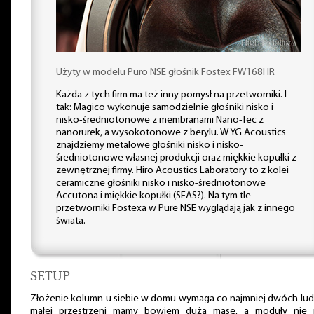
Użyty w modelu Puro NSE głośnik Fostex FW168HR
Każda z tych firm ma też inny pomysł na przetworniki. I
tak: Magico wykonuje samodzielnie głośniki nisko i
nisko-średniotonowe z membranami Nano-Tec z
nanorurek, a wysokotonowe z berylu. W YG Acoustics
znajdziemy metalowe głośniki nisko i nisko-
średniotonowe własnej produkcji oraz miękkie kopułki z
zewnętrznej firmy. Hiro Acoustics Laboratory to z kolei
ceramiczne głośniki nisko i nisko-średniotonowe
Accutona i miękkie kopułki (SEAS?). Na tym tle
przetworniki Fostexa w Pure NSE wyglądają jak z innego
świata.
SETUP
Złożenie kolumn u siebie w domu wymaga co najmniej dwóch lud
małej przestrzeni mamy bowiem dużą masę, a moduły nie 