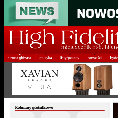
strona główna
muzyka
listy/porady
nowości
hyde
Kolumny głośnikowe