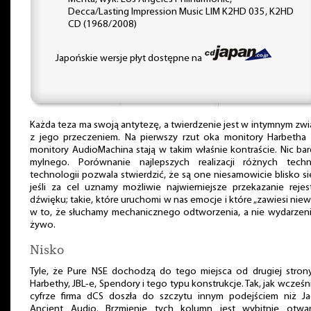
Decca/Lasting Impression Music LIM K2HD 035, K2HD
CD (1968/2008)
Japońskie wersje płyt dostępne na
Każda teza ma swoją antytezę, a twierdzenie jest w intymnym zw
z jego przeczeniem. Na pierwszy rzut oka monitory Harbetha 
monitory AudioMachina stają w takim właśnie kontraście. Nic bar
mylnego. Porównanie najlepszych realizacji różnych techn
technologii pozwala stwierdzić, że są one niesamowicie blisko si
jeśli za cel uznamy możliwie najwierniejsze przekazanie rejest
dźwięku; takie, które uruchomi w nas emocje i które „zawiesi niew
w to, że słuchamy mechanicznego odtworzenia, a nie wydarzeni
żywo.
Nisko
Tyle, że Pure NSE dochodzą do tego miejsca od drugiej strony
Harbethy, JBL-e, Spendory i tego typu konstrukcje. Tak, jak wcześn
cyfrze firma dCS doszła do szczytu innym podejściem niż Jad
Ancient Audio. Brzmienie tych kolumn jest wybitnie otwar