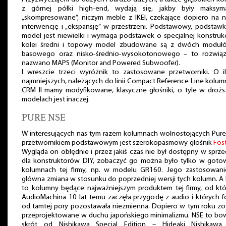
z górnej półki high-end, wydają się, jakby były maksyma
„skompresowane”, niczym meble z IKEI, czekające dopiero na n
interwencję i „ekspansję” w przestrzeni. Podstawowy, podstaw
model jest niewielki i wymaga podstawek o specjalnej konstrukc
kolei średni i topowy model zbudowane są z dwóch moduł
basowego oraz nisko-średnio-wysokotonowego – to rozwiąz
nazwano MAPS (Monitor and Powered Subwoofer).
I wreszcie trzeci wyróżnik to zastosowane przetworniki. O i
najmniejszych, należących do linii Compact Reference Line kolu
CRM II mamy modyfikowane, klasyczne głośniki, o tyle w drożs
modelach jest inaczej.
PURE NSE
W interesujących nas tym razem kolumnach wolnostojących Pure
przetwornikiem podstawowym jest szerokopasmowy głośnik
Fos
Wygląda on obłędnie i przez jakiś czas nie był dostępny w sprz
dla konstruktorów DIY, zobaczyć go można było tylko w goto
kolumnach tej firmy, np. w modelu GR160. Jego zastosowani
główna zmiana w stosunku do poprzedniej wersji tych kolumn. A
to kolumny będące najważniejszym produktem tej firmy, od któ
AudioMachina 10 lat temu zaczęła przygodę z audio i których 
od tamtej pory pozostawała niezmienna. Dopiero w tym roku zo
przeprojektowane w duchu japońskiego minimalizmu. NSE to bo
skrót od Nishikawa Special Edition – Hideaki Nishikawa 