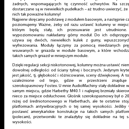
żadnych, wspomagających tę czynność uchwytów. Na szczę
dostarczane są w niewielkich pudełkach – aż trudno uwierzyć, że
nich tak poważne kolumny!
Najpierw skręcamy podstawę z modułem basowym, a następnie ca
poziomujemy. Ważne, żeby od razu ustawić kolumny w miejsc
którym będą stały, ich przesuwanie jest utrudnione
wypoziomowaniu nakładamy górny moduł. Do ich odsprzęgni
używa się dwóch, niewielkich kulek z gumy, wpuszczony
wyfrezowania. Moduły łączymy za pomocą miedzianych prę
wsuwanych w gniazda w module basowym, a które wchodz
takich samych gniazd w mniejszym module.
Dzięki regulacji sekcji niskotonowej, kolumny można ustawić nie
dowolnej odległości od ściany tylnej i bocznych. Jedynym kryt
jest jakość, tj. głębokość i różnicowanie, sceny dźwiękowej. A to
uzależnione od tego, gdzie w przestrzeni znajduje
szerokopasmowy Fostex. U mnie AudioMachiny stały dokładnie w
samym miejscu, gdzie Harbethy M40.1 i najlepiej brzmiały skier
nieco za miejsce odsłuchowe. Głośnik szerokopasmowy był o 2
niżej od średniotonowego w Harbethach, ale te ostatnie stoj
platformach antywibracyjnych o tej samej wysokości. Jeśliby 
postawić amerykańskie konstrukcje na takich samych platfor
(polecam), przetworniki te znalazłyby się dokładnie na tej s
wysokości.