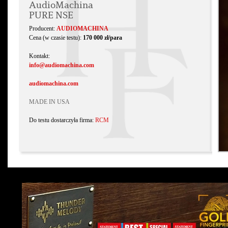
AudioMachina
PURE NSE
Producent:
AUDIOMACHINA
Cena (w czasie testu):
170 000 zł/para
Kontakt:
info@audiomachina.com
audiomachina.com
MADE IN USA
Do testu dostarczyła firma:
RCM