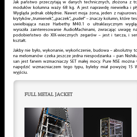
Jak państwo przeczytają w danych technicznych, złożona z tr
modułów kolumna waży 68 kg. A jest naprawdę niewielka i pły
Wygląda jednak obłędnie. Nawet moja żona, jeden z najsurows
krytyków „trumienek”, „paczek”, „pudeł” – znaczy kolumn, które tes
uwielbiająca nasze Harbethy M40.1 o ultraklasycznym wygląd
wyraziła zainteresowanie AudioMachinami, zwracając uwagę na
podobieństwo do XIX-wiecznych zegarów – jest i tarcza, i ser
kształt.
Jakby nie było, wykonanie, wykończenie, budowa – absolutny t
na melomanów czeka jeszcze jedna niespodzianka – pan Nishik
san jest fanem wzmacniaczy SET małej mocy. Pure NSE można 
napędzić wzmacniaczem tego typu, byleby miał powyżej 15 
wyjściu.
FULL METAL JACKET