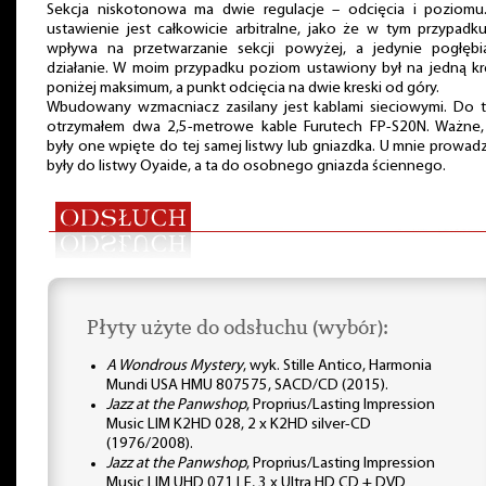
Sekcja niskotonowa ma dwie regulacje – odcięcia i poziomu.
ustawienie jest całkowicie arbitralne, jako że w tym przypadk
wpływa na przetwarzanie sekcji powyżej, a jedynie pogłębia
działanie. W moim przypadku poziom ustawiony był na jedną kr
poniżej maksimum, a punkt odcięcia na dwie kreski od góry.
Wbudowany wzmacniacz zasilany jest kablami sieciowymi. Do t
otrzymałem dwa 2,5-metrowe kable Furutech FP-S20N. Ważne,
były one wpięte do tej samej listwy lub gniazdka. U mnie prowa
były do listwy Oyaide, a ta do osobnego gniazda ściennego.
Płyty użyte do odsłuchu (wybór):
A Wondrous Mystery
, wyk. Stille Antico, Harmonia
Mundi USA HMU 807575, SACD/CD (2015).
Jazz at the Panwshop
, Proprius/Lasting Impression
Music LIM K2HD 028, 2 x K2HD silver-CD
(1976/2008).
Jazz at the Panwshop
, Proprius/Lasting Impression
Music LIM UHD 071 LE, 3 x Ultra HD CD + DVD