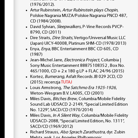
(1976/2012).
Artur Rubinstein,
Artur Rubinstein plays Chopin
,
Polskie Nagrania MUZA/Polskie Nagrania PNCD 487,
CD (1984/2008).
David Sylvian,
Sleepwalkers
, P-Vine Records PVCP-
8790, CD (2011)
Dire Straits,
Dire Straits
, Vertigo/Universal Music LLC
(Japan) UICY-40008, Platinum SHM-CD (1978/2013)
Enya,
Enya
, BBC Entertainment BBC CD 605, CD
(1987)
Jean-Michel Jarre,
Electronica Project
, Columbia |
Sony Music Entertainment 88875108352 , Box No.
465/1000, CD + 2 x 180 g LP + FLAC 24/96 (2015)
Kortez,
Bumerang
, Asfalt Records JB 029 2CD, CD
(2015); recenzja
TUTAJ
Louis Armstrong,
The Satchmo Era 1925-1926
,
Weton-Wesgram B.V. LA005, CD (2001)
Miles Davis,
Bitches Brew
, Columbia/Mobile Fidelity
Sound Lab UDSACD 2-2149, “Special Limited Edition
No. 1229”, SACD/CD (1970/2014)
Miles Davis,
In A Silent Way
, Columbia/Mobile Fidelity
UDSACD-2088, “Special Limited Edition, No. 1311”,
SACD/CD (1969/2012)
Richard Strauss,
Also Sprach Zarathustra
, dyr. Zubin
Mehta, wyk. Los Angeles Philharmonic,