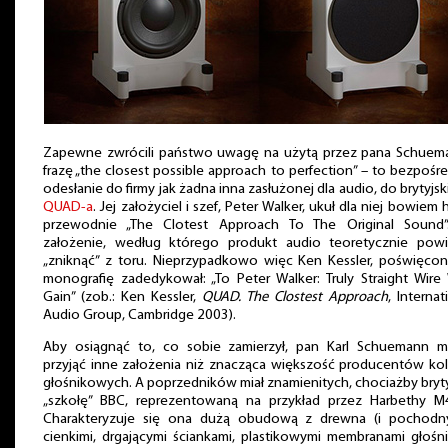
Zapewne zwrócili państwo uwagę na użytą przez pana Schuem
frazę „the closest possible approach to perfection” – to bezpośr
odesłanie do firmy jak żadna inna zasłużonej dla audio, do brytyjs
QUAD-a
. Jej założyciel i szef, Peter Walker, ukuł dla niej bowiem 
przewodnie „The Clotest Approach To The Original Sound”
założenie, według którego produkt audio teoretycznie powi
„zniknąć” z toru. Nieprzypadkowo więc Ken Kessler, poświęcon
monografię zadedykował: „To Peter Walker: Truly Straight Wire
Gain” (zob.: Ken Kessler,
QUAD. The Clostest Approach
, Internat
Audio Group, Cambridge 2003).
Aby osiągnąć to, co sobie zamierzył, pan Karl Schuemann mu
przyjąć inne założenia niż znacząca większość producentów ko
głośnikowych. A poprzedników miał znamienitych, chociażby bryt
„szkołę” BBC, reprezentowaną na przykład przez Harbethy M4
Charakteryzuje się ona dużą obudową z drewna (i pochodny
cienkimi, drgającymi ściankami, plastikowymi membranami głoś