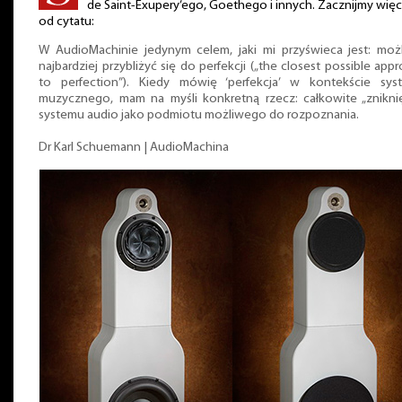
de Saint-Exupery’ego, Goethego i innych. Zacznijmy więc
od cytatu:
W AudioMachinie jedynym celem, jaki mi przyświeca jest: możl
najbardziej przybliżyć się do perfekcji („the closest possible app
to perfection”). Kiedy mówię ‘perfekcja’ w kontekście sys
muzycznego, mam na myśli konkretną rzecz: całkowite „zniknię
systemu audio jako podmiotu możliwego do rozpoznania.
Dr Karl Schuemann | AudioMachina