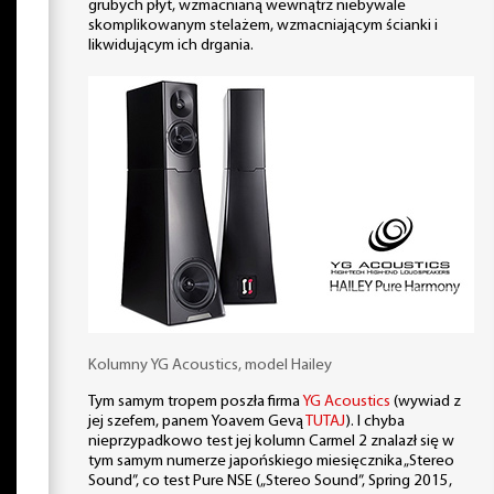
grubych płyt, wzmacnianą wewnątrz niebywale
skomplikowanym stelażem, wzmacniającym ścianki i
likwidującym ich drgania.
Kolumny YG Acoustics, model Hailey
Tym samym tropem poszła firma
YG Acoustics
(wywiad z
jej szefem, panem Yoavem Gevą
TUTAJ
). I chyba
nieprzypadkowo test jej kolumn Carmel 2 znalazł się w
tym samym numerze japońskiego miesięcznika „Stereo
Sound”, co test Pure NSE („Stereo Sound”, Spring 2015,