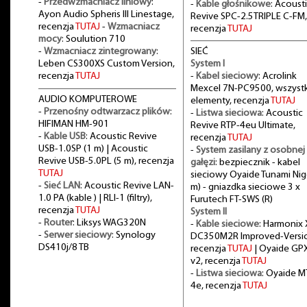
-
Przedwzmacniacz liniowy
:
-
Kable głośnikowe
: Acoust
Ayon Audio Spheris III Linestage,
Revive SPC-2.5TRIPLE C-FM,
recenzja
TUTAJ
-
Wzmacniacz
recenzja
TUTAJ
mocy
: Soulution 710
-
Wzmacniacz zintegrowany
:
SIEĆ
Leben CS300XS Custom Version,
System I
recenzja
TUTAJ
-
Kabel sieciowy
: Acrolink
Mexcel 7N-PC9500, wszystk
AUDIO KOMPUTEROWE
elementy, recenzja
TUTAJ
-
Przenośny odtwarzacz plików
:
-
Listwa sieciowa
: Acoustic
HIFIMAN HM-901
Revive RTP-4eu Ultimate,
-
Kable USB
: Acoustic Revive
recenzja
TUTAJ
USB-1.0SP (1 m) | Acoustic
-
System zasilany z osobnej
Revive USB-5.0PL (5 m), recenzja
gałęzi
: bezpiecznik - kabel
TUTAJ
sieciowy Oyaide Tunami Nig
-
Sieć LAN
: Acoustic Revive LAN-
m) - gniazdka sieciowe 3 x
1.0 PA (kable ) | RLI-1 (filtry),
Furutech FT-SWS (R)
recenzja
TUTAJ
System II
-
Router
: Liksys WAG320N
-
Kable sieciowe
: Harmonix 
-
Serwer sieciowy
: Synology
DC350M2R Improved-Versi
DS410j/8 TB
recenzja
TUTAJ
| Oyaide GP
v2, recenzja
TUTAJ
-
Listwa sieciowa
: Oyaide M
4e, recenzja
TUTAJ