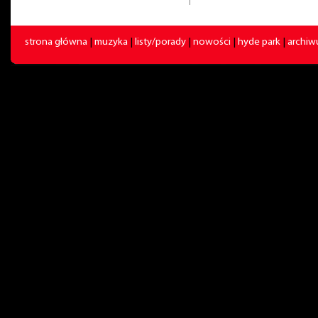
strona główna
|
muzyka
|
listy/porady
|
nowości
|
hyde park
|
archi