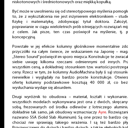
niskotonowych i średniotonowych oraz miękką kopułką.
Być może w uwolnieniu się od stereotypowego myślenia pomogł
to, że z wykształcenia nie jest inżynierem elektronikiem – stud
fizykę i matematykę, zdobywając tytuł doktora. Założył
poprawianie w ciągu wieloletnich prób istniejących rozwiązań mij
z celem. Jak pisze, ten czas poświęcił na myślenie, tj. p
koncepcyjną.
Powstałe w jej efekcie kolumny głośnikowe momentalnie zdo
przyczółki na całym świece, ze wskazaniem na Japonię – mag
„Stereo Sound” poświęcił im sporo miejsca. Konstrukcje te zwraca
siebie uwagę kilkoma rzeczami odmiennymi od innych. Pr
wszystkim ceną, a dokładniej: stosunkiem tzw. wartości postrzega
ceny. Rzecz w tym, że kolumny AudioMachina były (i są) stosu
niewielkie i wyglądały na bardzo proste konstrukcje. Otwiera
ofertę kolumny podstawkowe kosztują 40 000 zł, co bez
wysłuchania wydaje się absurdem.
Drugi wyróżnik to obudowa – materiał, kształt i wykonanie
wszystkich modelach wykonywana jest ona z dwóch, skręcany
sobą, frezowanych od środka odlewów z lotniczego alumini
dokładnie tak samo, jak obudowy wzmacniaczy
Ayre
. Rozwiązan
nazwano SSA (Solid Slab Aluminum). Są one przez to bardzo cię
chociaż nie sprawiają takiego wrażenia. I są też bardzo płyt
Przyzwyczajeni do dużych i bardzo dużych, a także głębokich k