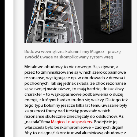
Budowa wewnętrzna kolumn firmy Magico – proszę
zwrócić uwagę na skomplikowany system wręg
Metalowe obudowy to nic nowego. Są sztywne, a
przez to zminimalizowane są w nich szerokopasmowe
rezonanse, występujące np. w obudowach z drewna i
pochodnych. Tak się jednak składa, że choć rezonanse
są w swojej masie niższe, to mają bardziej dokuczliwy
charakter – to wąskopasmowe podbarwienia o dużej
energii, z którymi bardzo trudno się walczy. Dlatego też
tego typu kolumny jeszcze kilka lat temu uważane były
za przerost formy nad treścią; powstałe w nich
rezonanse skutecznie zniechęcały do odsłuchów. Aż
„nastała” firma
Magico Loudspeakers
. Podejście jej
właściciela było bezkompromisowe – żadnych drgań!
Aby to osiągnąć skonstruował aluminiową obudowę z