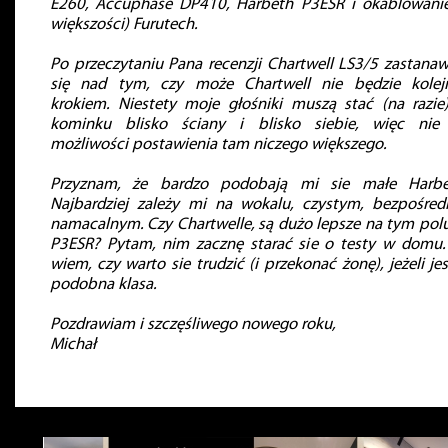
E260, Accuphase DP410, Harbeth P3ESR i okablowani
większości) Furutech.
Po przeczytaniu Pana recenzji Chartwell LS3/5 zastana
się nad tym, czy może Chartwell nie będzie kole
krokiem. Niestety moje głośniki muszą stać (na razie
kominku blisko ściany i blisko siebie, więc ni
możliwości postawienia tam niczego większego.
Przyznam, że bardzo podobają mi sie małe Harbe
Najbardziej zależy mi na wokalu, czystym, bezpośred
namacalnym. Czy Chartwelle, są dużo lepsze na tym polu
P3ESR? Pytam, nim zacznę starać sie o testy w domu.
wiem, czy warto sie trudzić (i przekonać żonę), jeżeli jes
podobna klasa.
Pozdrawiam i szczęśliwego nowego roku,
Michał