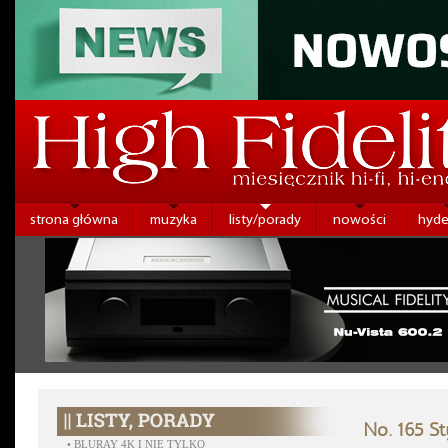
strona główna
muzyka
listy/porady
nowości
hyde
No. 165 S
•
BLURAY 4K I NIE TYLKO