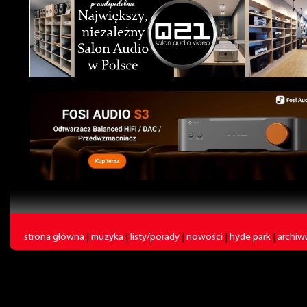
strona główna
|
muzyka
|
listy/porady
|
nowości
|
hyde park
|
archi