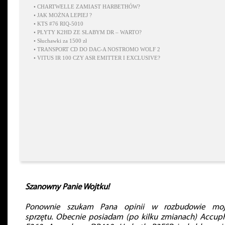
•
CHARTWELLE ZAMIAST HARBETHÓW?
•
JAK MOŻNA LEPIEJ ?
•
KTS #76 RIQ-5010
•
PŁYTY K2HD ZE SŁABYM DR – WARTO?
•
Słuchawki za 1500 zł
•
TRANSPORT CD DO DAC-A NOSTROMO WOLF 2
•
VITUS IR 100 CZY ASR EMITTER I EXCLUSIVE?
Szanowny Panie Wojtku!
Ponownie szukam Pana opinii w rozbudowie moj
sprzętu. Obecnie posiadam (po kilku zmianach) Accup